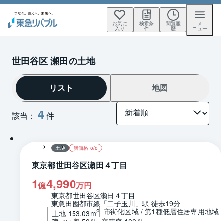
お気に
検索条
閲覧履
メ
入り
件
歴
ニュー
世田谷区 瀬田の土地
リスト
地図
4
該当：
件
1 / 0
区画図
土地
新価格 8/8
東京都世田谷区瀬田４丁目
1
4,990
億
万円
東京都世田谷区瀬田４丁目
東急田園都市線「二子玉川」駅 徒歩19分
市街化区域 / 第1種低層住居専用地域
2
土地 153.03m