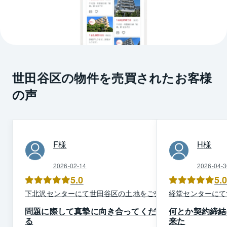
世田谷区の物件を売買されたお客様
の声
F
様
H
様
2026-02-14
2026-04-3
5.0
5.
下北沢
センター
にて
世田谷区
の
土地
を
ご売却
経堂
センター
にて
問題に際して真摯に向き合ってくださ
何とか契約締結
る
来た