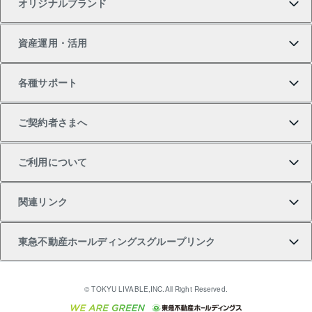
オリジナルブランド
新築一戸建ての購入
スピードAI査定
借りるときの流れ
マンション賃料データ
投資用不動産
不動産お役立ち情報
資産運用・活用
中古一戸建ての購入
不動産売却について
借りるガイド
賃貸管理プラン
事業用不動産
不動産AIアドバイザー Tellus Talk
当社売主リノベーションマンション
各種サポート
一棟リノベーションマンション L`GENTE（ルジェン
土地の購入
不動産査定について
リロケーションについて
マンション投資
マンションライブラリー
等価交換事業
テ）
ご契約者さまへ
不動産購入の流れ
売却サービス
貸すときの流れ
投資用マンション
人気マンションランキング
区分リノベーションマンション Lideas（リディアス）
不動産M&A
シニア向けサポート
ご利用について
投資用一棟レジデンスWELL SQUARE（ウェルスクエ
注目キーワード物件特集
不動産売却の流れ
貸すガイド
マンション一棟
暮らしに役立つ不動産メディア 「Lnote」
アセットマネジメント・出資
相続サポート
ご契約者さまサポートメニュー
ア）
関連リンク
購入ガイド
不動産買換えの流れ
アパート経営
不動産相場・不動産価格情報
不動産小口投資 LEGACIA（レガシア）
リフォームサポート
ご紹介・再契約特典
本人確認に関するお客様へのお願い
東急不動産ホールディングスグループリンク
売却ガイド
アパート投資用物件
不動産売却FAQ
入居者様専用-各種ご案内（賃貸）
金融商品取引について
すまいValue
多言語対応
English
繁体中文
簡体中文
これからご結婚される方に東急百貨店のブライダルク
© TOKYU LIVABLE,INC.All Right Reserved.
収益物件
不動産コラム・ニュース
東急こすもす会「こすもすWeb」
東急リバブル ソーシャルメディアポリシー
東急不動産
ラブ