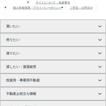
サイトについて・免責事項
個人情報保護・プライバシーポリシー
ご意見・お問合せ
買いたい
売りたい
買いたいTOP
借りたい
マンションの購入
売りたいTOP
貸したい・賃貸経営
新築・分譲マンションの購入
マンションの売却・査定
借りたいTOP
投資用・事業用不動産
中古マンションの購入
一戸建ての売却・査定
物件を借りる
貸したいTOP
不動産お役立ち情報
一戸建ての購入
土地の売却・査定
オフィス・店舗の賃貸
無料賃料査定
投資用・事業用不動産TOP