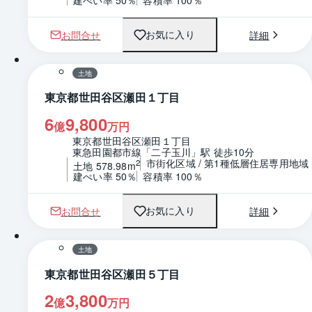
建ぺい率 50％
容積率 100％
お問合せ
詳細
お気に入り
1 / 0
区画図
土地
東京都世田谷区瀬田１丁目
6
9,800
億
万円
東京都世田谷区瀬田１丁目
東急田園都市線「二子玉川」駅 徒歩10分
市街化区域 / 第1種低層住居専用地域
2
土地 578.98m
建ぺい率 50％
容積率 100％
お問合せ
詳細
お気に入り
1 / 0
区画図
土地
東京都世田谷区瀬田５丁目
2
3,800
億
万円