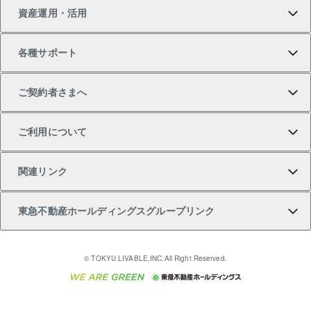
資産運用・活用
中古一戸建ての購入
不動産売却について
借りるガイド
賃貸管理プラン
事業用不動産
不動産AIアドバイザー Tellus Talk
当社売主リノベーションマンション
各種サポート
一棟リノベーションマンション L`GENTE（ルジェン
土地の購入
不動産査定について
リロケーションについて
マンション投資
マンションライブラリー
等価交換事業
テ）
ご契約者さまへ
不動産購入の流れ
売却サービス
貸すときの流れ
投資用マンション
人気マンションランキング
区分リノベーションマンション Lideas（リディアス）
不動産M&A
シニア向けサポート
ご利用について
投資用一棟レジデンスWELL SQUARE（ウェルスクエ
注目キーワード物件特集
不動産売却の流れ
貸すガイド
マンション一棟
暮らしに役立つ不動産メディア 「Lnote」
アセットマネジメント・出資
相続サポート
ご契約者さまサポートメニュー
ア）
関連リンク
購入ガイド
不動産買換えの流れ
アパート経営
不動産相場・不動産価格情報
不動産小口投資 LEGACIA（レガシア）
リフォームサポート
ご紹介・再契約特典
本人確認に関するお客様へのお願い
東急不動産ホールディングスグループリンク
売却ガイド
アパート投資用物件
不動産売却FAQ
入居者様専用-各種ご案内（賃貸）
金融商品取引について
すまいValue
多言語対応
English
繁体中文
簡体中文
これからご結婚される方に東急百貨店のブライダルク
© TOKYU LIVABLE,INC.All Right Reserved.
収益物件
不動産コラム・ニュース
東急こすもす会「こすもすWeb」
東急リバブル ソーシャルメディアポリシー
東急不動産
ラブ
ご意見・お問い合わせ（金融商品取引専用の相談・お
人材サービスのご用命は 東急リバブルスタッフ株式会
ビル購入（ビル一棟）
不動産用語集
東急コミュニティー
問い合わせ窓口）
社まで