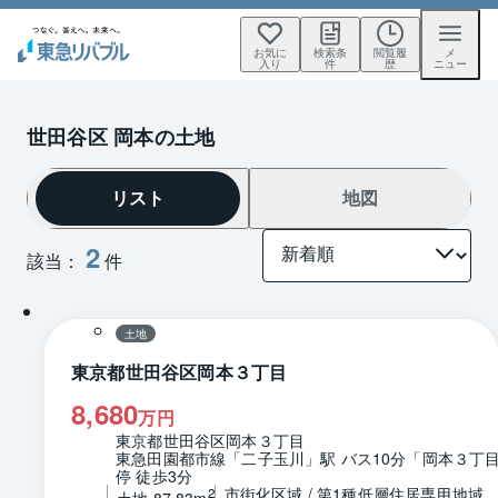
お気に
検索条
閲覧履
メ
入り
件
歴
ニュー
世田谷区 岡本の土地
リスト
地図
2
該当：
件
1 / 0
区画図
土地
東京都世田谷区岡本３丁目
8,680
万円
東京都世田谷区岡本３丁目
東急田園都市線「二子玉川」駅 バス10分「岡本３丁
停 徒歩3分
市街化区域 / 第1種低層住居専用地域
2