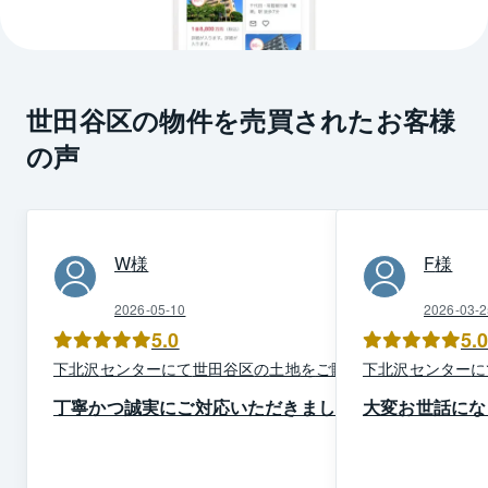
世田谷区の物件を売買されたお客様
の声
W
様
F
様
2026-05-10
2026-03-2
5.0
5.
下北沢
センター
にて
世田谷区
の
土地
を
ご購入
下北沢
センター
に
丁寧かつ誠実にご対応いただきました
大変お世話にな