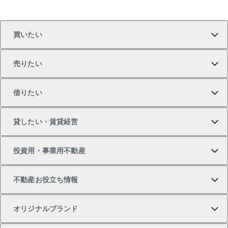
買いたい
売りたい
買いたいTOP
借りたい
マンションの購入
売りたいTOP
貸したい・賃貸経営
新築・分譲マンションの購入
マンションの売却・査定
借りたいTOP
投資用・事業用不動産
中古マンションの購入
一戸建ての売却・査定
物件を借りる
貸したいTOP
不動産お役立ち情報
一戸建ての購入
土地の売却・査定
オフィス・店舗の賃貸
無料賃料査定
投資用・事業用不動産TOP
オリジナルブランド
新築一戸建ての購入
スピードAI査定
借りるときの流れ
マンション賃料データ
投資用不動産
不動産お役立ち情報