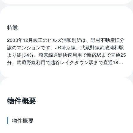
特徴
2003年12月竣工のヒルズ浦和別所は、野村不動産旧分
譲のマンションです。JR埼京線、武蔵野線武蔵浦和駅
より徒歩4分。埼京線通勤快速利用で新宿駅まで直通25
分、武蔵野線利用で越谷レイクタウン駅まで直通18分
となっています。ヒルズ浦和別所は全戸南向き、アル
コープ付き。エントランスを入るとエレベーターホー
ル横にはベンチやシンボルツリーのあるフェアリー
ガーデンが設けられ、住人や来客の憩いのスケースと
物件概要
なっています。またヒルズ浦和別所からは南区役所へ
徒歩1分、さいたま中央郵便局へ徒歩2分でお子さんの
通学や生活拠点としての利便性も兼ね備えています。
物件概要