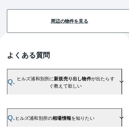
周辺の物件を見る
よくある質問
ヒルズ浦和別所に
新規売り出し物件
が出たらす
Q.
ぐ教えて欲しい
A.
当サイトには、
「売り出されたら教えて」
リクエス
ト機能がございます。お気に入りのマンションをご
Q.
ヒルズ浦和別所の
相場情報
を知りたい
登録いただきますと、新着情報をいち早くお届けし