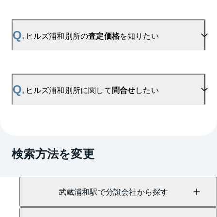
ます。
ご登録はこちら→
ヒルズ浦和別所の新着登録
A.
参考相場価格、参考相場賃料
を掲載しております。
ヒルズ浦和別所の過去の販売事例や、周辺の販売実
Q.
ヒルズ浦和別所の
査定価格
を知りたい
績からAIが算出した数値です。ご希望の広さに合わ
せてご確認いただけますので、平米数選択もご活用
ください。
A.
ヒルズ浦和別所の無料売却査定は
お問い合わせフォーム
よりお問い合わせください。
Q.
ヒルズ浦和別所に関して
問合せ
したい
マンションAI査定では、ご所有マンションの推定価
格をAIがすぐにスピード査定いたします。
→
AI査定はこちら
A.
売買に関するお問い合わせは、
武蔵浦和センター
（TEL：0800-170-1092）
検索方法を変更
賃貸に関するお問い合わせは、
浦和第二センター
（TEL：0800-170-7034）
にて承っております。
武蔵浦和駅で分譲会社から探す