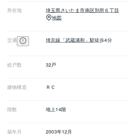
所在地
埼玉県
さいたま市南区
別所６丁目
地図
交通
埼京線
「武蔵浦和」駅
徒歩4分
総戸数
32戸
建物構造
ＲＣ
階数
地上14階 
築年月
2003年12月