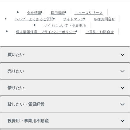
会社情報
採用情報
ニュースリリース
ヘルプ・よくあるご質問
サイトマップ
各種お問合せ
サイトについて・免責事項
個人情報保護・プライバシーポリシー
ご意見・お問合せ
買いたい
売りたい
買いたいTOP
借りたい
マンションの購入
売りたいTOP
貸したい・賃貸経営
新築・分譲マンションの購入
マンションの売却・査定
借りたいTOP
投資用・事業用不動産
中古マンションの購入
一戸建ての売却・査定
物件を借りる
貸したいTOP