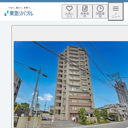
お気に
検索条
閲覧履
メ
入り
件
歴
ニュー