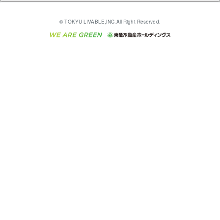
多言語対応
English
繁体中文
簡体中文
これからご結婚される方に東急百貨店のブライダルク
© TOKYU LIVABLE,INC.All Right Reserved.
収益物件
不動産コラム・ニュース
東急こすもす会「こすもすWeb」
東急リバブル ソーシャルメディアポリシー
東急不動産
ラブ
ご意見・お問い合わせ（金融商品取引専用の相談・お
人材サービスのご用命は 東急リバブルスタッフ株式会
ビル購入（ビル一棟）
不動産用語集
東急コミュニティー
問い合わせ窓口）
社まで
投資用不動産の売却査定
不動産なんでもネット相談室
保険募集におけるプライバシー・ポリシー
東北の逸品を贈ります 東北すぐれものセレクション
東急リバブル
ダイレクトメール（郵送物）・Eメールなどの送付停
事業用不動産の売却査定
住まいの税金
民泊の開業・運営のご相談は「ReINN株式会社」まで
東急住宅リース
止について
海外不動産
物件一括検索（購入＆賃貸）
宅地建物取引業者の皆様へ
学生情報センター（ナジック）
グループの一覧をもっと見る