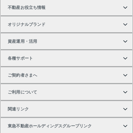
不動産お役立ち情報
一戸建ての購入
土地の売却・査定
オフィス・店舗の賃貸
無料賃料査定
投資用・事業用不動産TOP
オリジナルブランド
新築一戸建ての購入
スピードAI査定
借りるときの流れ
マンション賃料データ
投資用不動産
不動産お役立ち情報
資産運用・活用
中古一戸建ての購入
不動産売却について
借りるガイド
賃貸管理プラン
事業用不動産
不動産AIアドバイザー Tellus Talk
当社売主リノベーションマンション
各種サポート
一棟リノベーションマンション L`GENTE（ルジェン
土地の購入
不動産査定について
リロケーションについて
マンション投資
マンションライブラリー
等価交換事業
テ）
ご契約者さまへ
不動産購入の流れ
売却サービス
貸すときの流れ
投資用マンション
人気マンションランキング
区分リノベーションマンション Lideas（リディアス）
不動産M&A
シニア向けサポート
ご利用について
投資用一棟レジデンスWELL SQUARE（ウェルスクエ
注目キーワード物件特集
不動産売却の流れ
貸すガイド
マンション一棟
暮らしに役立つ不動産メディア 「Lnote」
アセットマネジメント・出資
相続サポート
ご契約者さまサポートメニュー
ア）
関連リンク
購入ガイド
不動産買換えの流れ
アパート経営
不動産相場・不動産価格情報
不動産小口投資 LEGACIA（レガシア）
リフォームサポート
ご紹介・再契約特典
本人確認に関するお客様へのお願い
東急不動産ホールディングスグループリンク
売却ガイド
アパート投資用物件
不動産売却FAQ
入居者様専用-各種ご案内（賃貸）
金融商品取引について
すまいValue