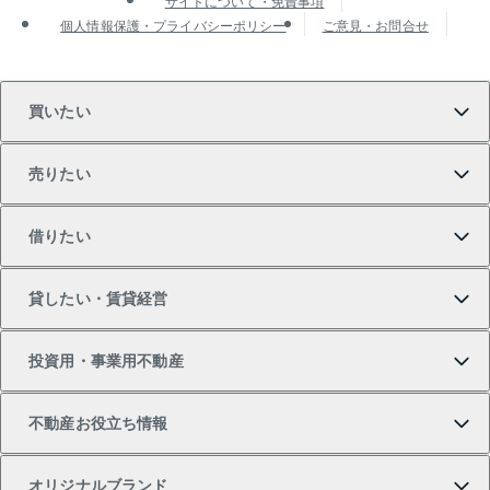
サイトについて・免責事項
個人情報保護・プライバシーポリシー
ご意見・お問合せ
買いたい
売りたい
買いたいTOP
借りたい
マンションの購入
売りたいTOP
貸したい・賃貸経営
新築・分譲マンションの購入
マンションの売却・査定
借りたいTOP
投資用・事業用不動産
中古マンションの購入
一戸建ての売却・査定
物件を借りる
貸したいTOP
不動産お役立ち情報
一戸建ての購入
土地の売却・査定
オフィス・店舗の賃貸
無料賃料査定
投資用・事業用不動産TOP
オリジナルブランド