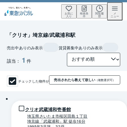
お気に
検索条
閲覧履
メ
入り
件
歴
ニュー
「クリオ」埼京線/武蔵浦和駅
売出中ありのみ表示
賃貸募集中ありのみ表示
1
該当：
件
売出されたら教えて欲しい
チェックした物件が
（複数選択可）
1 / 0
クリオ武蔵浦和壱番館
埼玉県さいたま市桜区田島１丁目
埼京線「武蔵浦和」駅 徒歩16分
1995年3月築
32戸