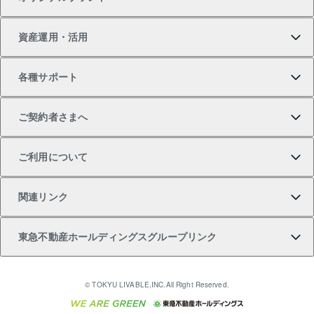
新築一戸建ての購入
スピードAI査定
借りるときの流れ
マンション賃料データ
投資用不動産
不動産お役立ち情報
資産運用・活用
中古一戸建ての購入
不動産売却について
借りるガイド
賃貸管理プラン
事業用不動産
不動産AIアドバイザー Tellus Talk
当社売主リノベーションマンション
各種サポート
一棟リノベーションマンション L`GENTE（ルジェン
土地の購入
不動産査定について
リロケーションについて
マンション投資
マンションライブラリー
等価交換事業
テ）
ご契約者さまへ
不動産購入の流れ
売却サービス
貸すときの流れ
投資用マンション
人気マンションランキング
区分リノベーションマンション Lideas（リディアス）
不動産M&A
シニア向けサポート
ご利用について
投資用一棟レジデンスWELL SQUARE（ウェルスクエ
注目キーワード物件特集
不動産売却の流れ
貸すガイド
マンション一棟
暮らしに役立つ不動産メディア 「Lnote」
アセットマネジメント・出資
相続サポート
ご契約者さまサポートメニュー
ア）
関連リンク
購入ガイド
不動産買換えの流れ
アパート経営
不動産相場・不動産価格情報
不動産小口投資 LEGACIA（レガシア）
リフォームサポート
ご紹介・再契約特典
本人確認に関するお客様へのお願い
東急不動産ホールディングスグループリンク
売却ガイド
アパート投資用物件
不動産売却FAQ
入居者様専用-各種ご案内（賃貸）
金融商品取引について
すまいValue
多言語対応
English
繁体中文
簡体中文
これからご結婚される方に東急百貨店のブライダルク
© TOKYU LIVABLE,INC.All Right Reserved.
収益物件
不動産コラム・ニュース
東急こすもす会「こすもすWeb」
東急リバブル ソーシャルメディアポリシー
東急不動産
ラブ