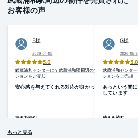
お客様の声
F
様
G
様
2026-04-05
2026-05-3
5.0
5.
武蔵浦和
センター
にて
武蔵浦和駅周辺
の
マン
武蔵浦和
センター
ション
を
ご売却
ション
を
ご売却
安心感を与えてくれる対応が良かった
あっという間に
しています
続きを読む
続きを読む
もっと見る