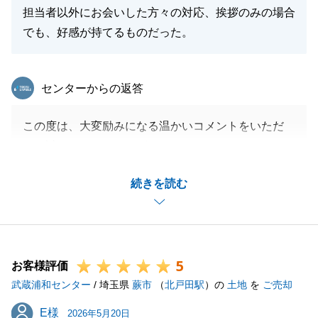
担当者以外にお会いした方々の対応、挨拶のみの場合
でも、好感が持てるものだった。
東急リバブル
センターからの返答
この度は、大変励みになる温かいコメントをいただ
き、誠にありがとうございます。
私どものご提案内容だけでなく、日々のレスポンスの
続きを読む
速さや進捗報告のタイミングについて「安心してお任
せできた」とのお言葉をいただき、担当としてこれ以
上の喜びはございません。
契約からお引き渡しまでの手続きも、N様のご協力が
5
あったからこそ、スムーズに進めることができまし
お客様評価
武蔵浦和センター
た。
/ 埼玉県
蕨市
（
北戸田駅
）の
土地
を
ご売却
重ねて御礼申し上げます。
E様
E様
2026年5月20日