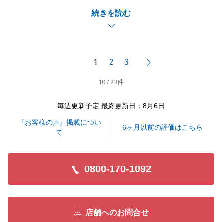
M様のご協力のおかげでスムーズにお取引することが
続きを読む
出来ました。
重ねて御礼申し上げます。
また何かお困り事がございましたら、お気軽にご連絡
ください。
1
2
3
次へ
今後ともよろしくお願いいたします。
10 / 23件
毎週更新予定 最終更新日：8月6日
閉じる
『お客様の声』掲載につい
6ヶ月以前の評価はこちら
て
0800-170-1092
店舗へのお問合せ