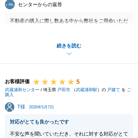
東急リバブル
センターからの返答
不動産の購入に際し数ある中から弊社をご用命いただ
き、深く感謝申し上げます。
いつも明るく接していただきこちらにもお気遣い頂き
続きを読む
ましたこと、改めて御礼申し上げます。
お取引自体は無事に完了いたしましたが、今後も住ま
いに関することで私にお手伝いできることがございま
したら、いつでもお気軽にお声がけください。
5
K様の新天地でのご生活が、笑顔あふれる素晴らしい
お客様評価
武蔵浦和センター
日々となりますよう、心よりお祈り申し上げます。
/ 埼玉県
戸田市
（
武蔵浦和駅
）の
戸建て
を
ご
購入
引き続きよろしくお願いいたします。
T様
T様
2026年5月7日
対応がとても良かったです
閉じる
不安な声を聞いていただき、それに対する対応がとて