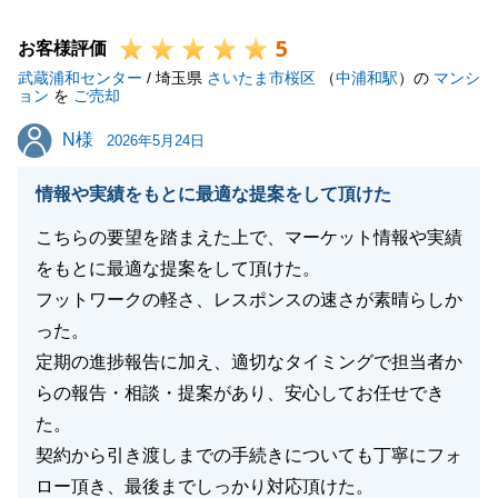
社員一同、お客様にご満足頂けるよう日々精進して参
5
ります。
お客様評価
武蔵浦和センター
今後ともよろしくお願い申し上げます。
/ 埼玉県
さいたま市桜区
（
中浦和駅
）の
マンシ
ョン
を
ご売却
N様
N様
2026年5月24日
閉じる
情報や実績をもとに最適な提案をして頂けた
こちらの要望を踏まえた上で、マーケット情報や実績
をもとに最適な提案をして頂けた。
フットワークの軽さ、レスポンスの速さが素晴らしか
った。
定期の進捗報告に加え、適切なタイミングで担当者か
らの報告・相談・提案があり、安心してお任せでき
た。
契約から引き渡しまでの手続きについても丁寧にフォ
ロー頂き、最後までしっかり対応頂けた。