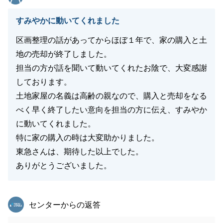
また、店舗スタッフの挨拶や対応にまで目を向け、お
褒めいただき大変光栄です。
すみやかに動いてくれました
チーム一丸となってお客様に寄り添うことを大切にし
区画整理の話があってからほぼ１年で、家の購入と土
ておりますので、全員の励みになります。
地の売却が終了しました。
お引き渡し後も、何かお困り事やご相談がございまし
担当の方が話を聞いて動いてくれたお陰で、大変感謝
たら、いつでもお気軽にご連絡下さい。
しております。
今後とも末永いお付き合いのほど、よろしくお願い申
土地家屋の名義は高齢の親なので、購入と売却をなる
し上げます。
べく早く終了したい意向を担当の方に伝え、すみやか
に動いてくれました。
特に家の購入の時は大変助かりました。
閉じる
東急さんは、期待した以上でした。
ありがとうございました。
東急リバブル
センターからの返答