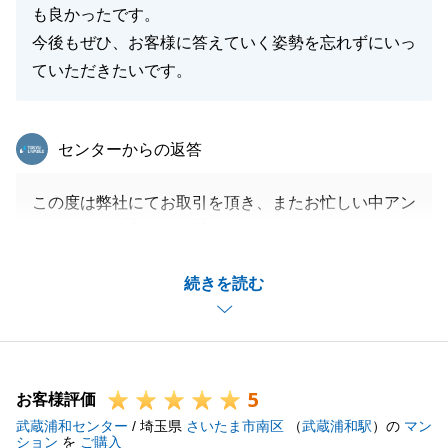
も良かったです。
今後もぜひ、お客様に答えていく姿勢を忘れずにいっ
ていただきたいです。
東急リバブル
センターからの返答
この度は弊社にてお取引を頂き、またお忙しい中アン
ケートにご協力頂き、誠にありがとうございました。
T様にはお取引を進めるうえで何度も打合せの時間を
続きを読む
作って頂きありがとうございます。
お時間を作っていただけたことで、無事にお取引を進
める事が出来ました。
今後もお客様の不安に対して、真摯に向き合って営業
5
をしていきたいと思います。
お客様評価
武蔵浦和センター
今後とも弊社を末永くご愛願賜りますよう、お願い申
/ 埼玉県
さいたま市南区
（
武蔵浦和駅
）の
マン
ション
を
ご購入