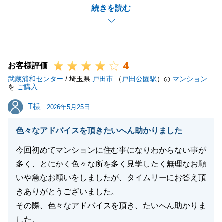
続きを読む
談などがございましたら、いつでも遠慮なくお声がけ
ください。
K様のこれからのご生活が素晴らしいものとなります
よう、心よりお祈り申し上げます。
4
引き続きよろしくお願いいたします。
お客様評価
武蔵浦和センター
/ 埼玉県
戸田市
（
戸田公園駅
）の
マンション
を
ご購入
T様
T様
2026年5月25日
閉じる
色々なアドバイスを頂きたいへん助かりました
今回初めてマンションに住む事になりわからない事が
多く、とにかく色々な所を多く見学したく無理なお願
いや急なお願いをしましたが、タイムリーにお答え頂
きありがとうございました。
その際、色々なアドバイスを頂き、たいへん助かりま
した。