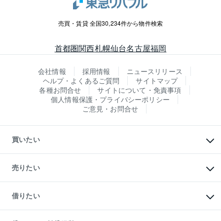
売買・賃貸 全国30,234件から物件検索
首都圏
関西
札幌
仙台
名古屋
福岡
会社情報
採用情報
ニュースリリース
ヘルプ・よくあるご質問
サイトマップ
各種お問合せ
サイトについて・免責事項
個人情報保護・プライバシーポリシー
ご意見・お問合せ
買いたい
マンションの購入
新築・分譲マンションの購入
売りたい
中古マンションの購入
一戸建ての購入
マンションの売却・査定
新築一戸建ての購入
一戸建ての売却・査定
借りたい
中古一戸建ての購入
土地の売却・査定
土地の購入
スピードAI査定
不動産購入の流れ
物件を借りる
不動産売却について
注目キーワード物件特集