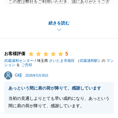
この度は弊社をご利用いただき、誠にありがとうござ
いました。
O様のご協力のおかげで無事にお引き渡しすることが
続きを読む
出来ました。
ご友人などご紹介いただける方がいらっしゃいました
ら、ぜひご紹介くださいませ。
今後ともよろしくお願いいたします。
5
お客様評価
武蔵浦和センター
/ 埼玉県
さいたま市南区
（
武蔵浦和駅
）の
マン
ション
を
ご売却
閉じる
G様
G様
2026年5月30日
あっという間に肩の荷が降りて、感謝しています
当初の見通しよりとても早い成約になり、あっという
間に肩の荷が降りて、感謝しています。