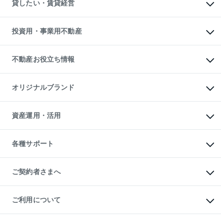
オフィス・店舗の賃貸
貸したい・賃貸経営
不動産査定について
購入ガイド
借りるときの流れ
売却サービス
借りるガイド
不動産売却の流れ
無料賃料査定
多言語対応
不動産買換えの流れ
マンション賃料データ
投資用・事業用不動産
売却ガイド
賃貸管理プラン
English
繁体中文
簡体中文
リロケーションについて
投資用不動産
貸すときの流れ
事業用不動産
不動産お役立ち情報
貸すガイド
マンション投資
投資用マンション
不動産AIアドバイザー Tellus Talk
マンション一棟
マンションライブラリー
オリジナルブランド
アパート経営
人気マンションランキング
アパート投資用物件
暮らしに役立つ不動産メディア

収益物件
当社売主リノベーションマンション
「Lnote」
ビル購入（ビル一棟）
一棟リノベーションマンション

資産運用・活用
不動産相場・不動産価格情報
投資用不動産の売却査定
L`GENTE（ルジェンテ）
不動産売却FAQ
事業用不動産の売却査定
区分リノベーションマンション

不動産コラム・ニュース
等価交換事業
海外不動産
Lideas（リディアス）
不動産用語集
不動産M&A
各種サポート
投資用一棟レジデンスWELL

不動産なんでもネット相談室
アセットマネジメント・出資
SQUARE（ウェルスクエア）
住まいの税金
不動産小口投資

シニア向けサポート
物件一括検索（購入＆賃貸）
LEGACIA（レガシア）
相続サポート
ご契約者さまへ
リフォームサポート
ご契約者さまサポートメニュー
ご紹介・再契約特典
ご利用について
入居者様専用-各種ご案内（賃貸）
東急こすもす会「こすもすWeb」
本人確認に関するお客様へのお願い