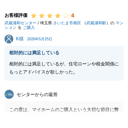
また、T様もお打合せには何度も弊社にお越しいただ
4
き、結果的に良いご提案をさせていただく事が出来た
お客様評価
武蔵浦和センター
と感じており、私自身も大変嬉しく思っております。
/ 埼玉県
さいたま市南区
（
武蔵浦和駅
）の
マン
ション
を
ご購入
また何かお困りの点がございましたらお気軽にお申し
K様
K様
付け下さいませ。
2026年5月25日
引き続き、よろしくお願い申し上げます。
相対的には満足している
相対的には満足しているが、住宅ローンや税金関係に
もっとアドバイスが欲しかった。
閉じる
東急リバブル
センターからの返答
この度は、マイホームのご購入という大切な節目に弊
社をお選びいただき、心より御礼申し上げます。
今後も不動産に関することで、何かご不明な点やご相