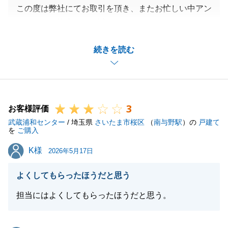
この度は弊社にてお取引を頂き、またお忙しい中アン
ケートにご協力頂き、誠にありがとうございました。
E様のご期待に応えられたこと大変うれしく思いま
続きを読む
す。
今後もお客様のご要望に応えられるよう、営業をして
いきたいと思いますので、
今後とも弊社を末永くご愛願賜りますよう、お願い申
3
し上げます。
お客様評価
武蔵浦和センター
/ 埼玉県
さいたま市桜区
（
南与野駅
）の
戸建て
を
ご購入
K様
K様
2026年5月17日
閉じる
よくしてもらったほうだと思う
担当にはよくしてもらったほうだと思う。