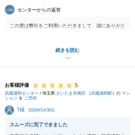
東急リバブル
センターからの返答
この度は弊社をご利用いただきまして、誠にありがと
うございました。
G様のご協力もあり、早期にご成約することが出来ま
続きを読む
した。
重ねて御礼申し上げます。
またお困り事等ございましたら、お気軽にご連絡下さ
い。
5
今後ともよろしくお願いいたします。
お客様評価
武蔵浦和センター
/ 埼玉県
さいたま市南区
（
武蔵浦和駅
）の
マン
ション
を
ご売却
T様
T様
2026年5月30日
閉じる
スムーズに完了できました