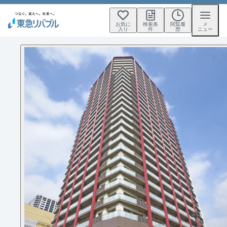
お気に
検索条
閲覧履
メ
入り
件
歴
ニュー