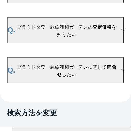
ます。
ご登録はこちら→
プラウドタワー武蔵浦和ガーデンの新着登録
A.
参考相場価格、参考相場賃料
を掲載しております。
プラウドタワー武蔵浦和ガーデンの過去の販売事例
プラウドタワー武蔵浦和ガーデンの
査定価格
を
Q.
や、周辺の販売実績からAIが算出した数値です。ご
知りたい
希望の広さに合わせてご確認いただけますので、平
米数選択もご活用ください。
A.
プラウドタワー武蔵浦和ガーデンの無料売却査定は
お問い合わせフォーム
よりお問い合わせください。
プラウドタワー武蔵浦和ガーデンに関して
問合
Q.
マンションAI査定では、ご所有マンションの推定価
せ
したい
格をAIがすぐにスピード査定いたします。
→
AI査定はこちら
A.
売買に関するお問い合わせは、
武蔵浦和センター
（TEL：0800-170-1092）
検索方法を変更
賃貸に関するお問い合わせは、
浦和第二センター
（TEL：0800-170-7034）
にて承っております。