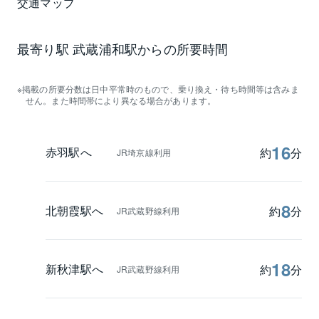
交通マップ
最寄り駅 武蔵浦和駅からの所要時間
掲載の所要分数は日中平常時のもので、乗り換え・待ち時間等は含みま
せん。また時間帯により異なる場合があります。
16
赤羽駅へ
約
分
JR埼京線利用
8
北朝霞駅へ
約
分
JR武蔵野線利用
18
新秋津駅へ
約
分
JR武蔵野線利用