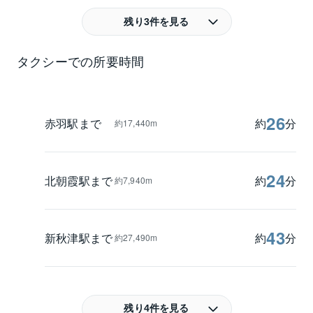
残り3件を見る
タクシーでの所要時間
26
赤羽駅まで
約
分
約17,440m
24
北朝霞駅まで
約
分
約7,940m
43
新秋津駅まで
約
分
約27,490m
残り4件を見る