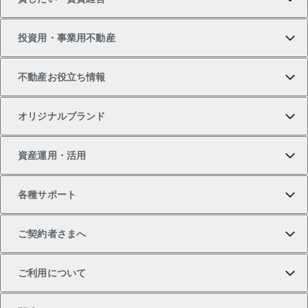
新築・分譲マンションの購入
マンションの売却・査定
借りたいTOP
投資用・事業用不動産
中古マンションの購入
一戸建ての売却・査定
物件を借りる
貸したいTOP
不動産お役立ち情報
一戸建ての購入
土地の売却・査定
オフィス・店舗の賃貸
無料賃料査定
投資用・事業用不動産TOP
オリジナルブランド
新築一戸建ての購入
スピードAI査定
借りるときの流れ
マンション賃料データ
投資用不動産
不動産お役立ち情報
資産運用・活用
中古一戸建ての購入
不動産売却について
借りるガイド
賃貸管理プラン
事業用不動産
不動産AIアドバイザー Tellus Talk
当社売主リノベーションマンション
各種サポート
一棟リノベーションマンション L`GENTE（ルジェン
土地の購入
不動産査定について
リロケーションについて
マンション投資
マンションライブラリー
等価交換事業
テ）
ご契約者さまへ
不動産購入の流れ
売却サービス
貸すときの流れ
投資用マンション
人気マンションランキング
区分リノベーションマンション Lideas（リディアス）
不動産M&A
シニア向けサポート
ご利用について
投資用一棟レジデンスWELL SQUARE（ウェルスクエ
注目キーワード物件特集
不動産売却の流れ
貸すガイド
マンション一棟
暮らしに役立つ不動産メディア 「Lnote」
アセットマネジメント・出資
相続サポート
ご契約者さまサポートメニュー
ア）