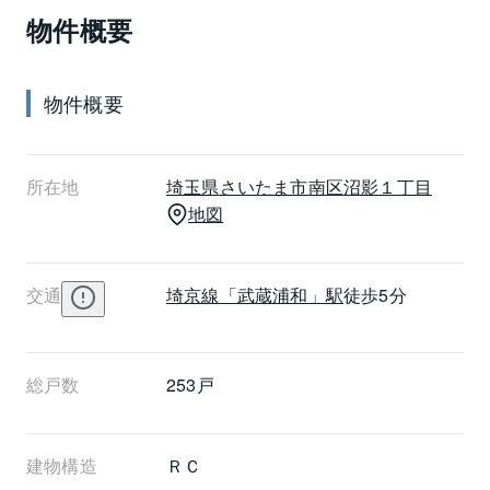
物件概要
ます。また広大な敷地内は植樹で飾られ、心地よい環
境が生み出されています。
物件概要
所在地
埼玉県
さいたま市南区
沼影１丁目
地図
交通
埼京線
「武蔵浦和」駅
徒歩5分
総戸数
253戸
建物構造
ＲＣ