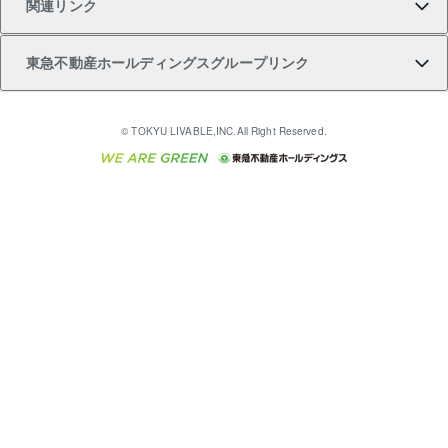
関連リンク
購入ガイド
不動産買換えの流れ
アパート経営
不動産相場・不動産価格情報
不動産小口投資 LEGACIA（レガシア）
リフォームサポート
ご紹介・再契約特典
本人確認に関するお客様へのお願い
東急不動産ホールディングスグループリンク
売却ガイド
アパート投資用物件
不動産売却FAQ
入居者様専用-各種ご案内（賃貸）
金融商品取引について
すまいValue
多言語対応
English
繁体中文
簡体中文
これからご結婚される方に東急百貨店のブライダルク
© TOKYU LIVABLE,INC.All Right Reserved.
収益物件
不動産コラム・ニュース
東急こすもす会「こすもすWeb」
東急リバブル ソーシャルメディアポリシー
東急不動産
ラブ
ご意見・お問い合わせ（金融商品取引専用の相談・お
人材サービスのご用命は 東急リバブルスタッフ株式会
ビル購入（ビル一棟）
不動産用語集
東急コミュニティー
問い合わせ窓口）
社まで
投資用不動産の売却査定
不動産なんでもネット相談室
保険募集におけるプライバシー・ポリシー
東北の逸品を贈ります 東北すぐれものセレクション
東急リバブル
ダイレクトメール（郵送物）・Eメールなどの送付停
事業用不動産の売却査定
住まいの税金
民泊の開業・運営のご相談は「ReINN株式会社」まで
東急住宅リース
止について
海外不動産
物件一括検索（購入＆賃貸）
宅地建物取引業者の皆様へ
学生情報センター（ナジック）
グループの一覧をもっと見る