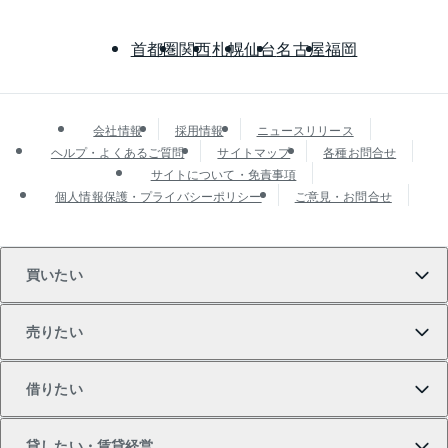
首都圏
関西
札幌
仙台
名古屋
福岡
会社情報
採用情報
ニュースリリース
ヘルプ・よくあるご質問
サイトマップ
各種お問合せ
サイトについて・免責事項
個人情報保護・プライバシーポリシー
ご意見・お問合せ
買いたい
売りたい
買いたいTOP
借りたい
マンションの購入
売りたいTOP
貸したい・賃貸経営