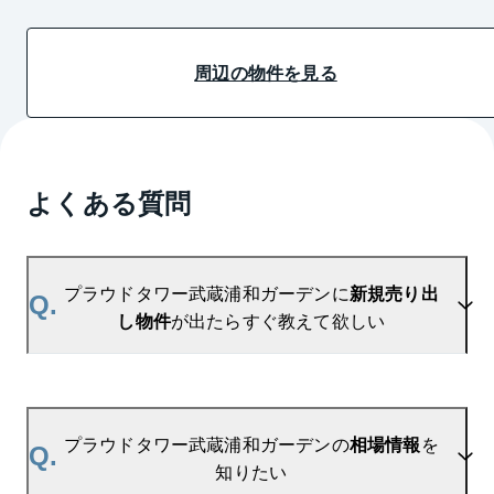
周辺の物件を見る
よくある質問
プラウドタワー武蔵浦和ガーデンに
新規売り出
Q.
し物件
が出たらすぐ教えて欲しい
A.
当サイトには、
「売り出されたら教えて」
リクエス
ト機能がございます。お気に入りのマンションをご
プラウドタワー武蔵浦和ガーデンの
相場情報
を
Q.
登録いただきますと、新着情報をいち早くお届けし
知りたい