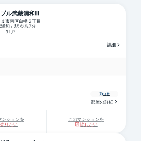
ブル武蔵浦和Ⅲ
たま市南区白幡５丁目
浦和」駅 徒歩7分
築
31戸
詳細
34
枚
部屋の詳細
マンションを
このマンションを
売りたい
貸したい