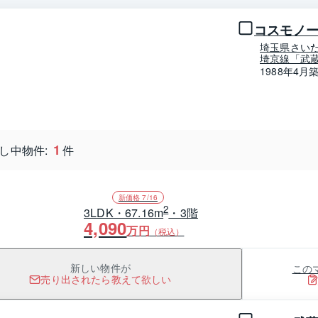
コスモノー
埼玉県さい
埼京線「武蔵
1988年4月
1
し中物件:
件
新価格 7/16
2
3LDK・67.16m
・3階
4,090
万円
（税込）
この
新しい物件が
売り出されたら教えて欲しい
1 / 0