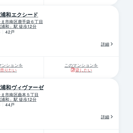
蔵浦和エクシード
たま市南区鹿手袋６丁目
浦和」駅 徒歩12分
築
42戸
詳細
マンションを
このマンションを
売りたい
貸したい
蔵浦和ヴィヴァーゼ
たま市南区曲本５丁目
浦和」駅 徒歩12分
築
44戸
詳細