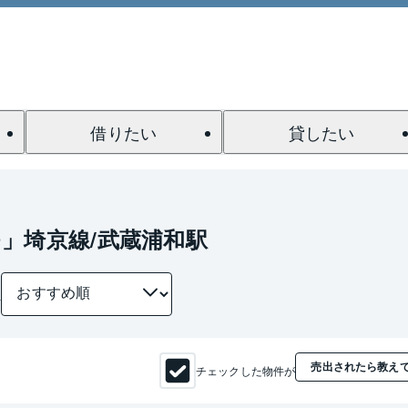
借りたい
貸したい
」埼京線/武蔵浦和駅
件
売出されたら教え
チェックした物件が
1 / 0