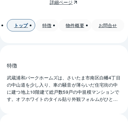
詳細ページ
トップ
特徴
物件概要
お問合せ
特徴
武蔵浦和パークホームズは、さいたま市南区白幡4丁目
の中山道を少し入り、車の騒音が薄らいだ住宅街の中
に建つ地上10階建て総戸数59戸の中規模マンションで
す。オフホワイトのタイル貼り外観フォルムがひとき
わ目を引きます。JR埼京線武蔵浦和駅から徒歩13分の
ところにあります。1992年10月に竣工した武蔵浦和
パークホームズは、三井建設が施工し三井不動産が分
譲しました。エントランスにオートロック、各住戸に