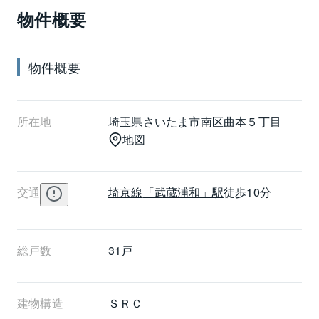
物件概要
はTVモニター付きインターホンを装備し、24時間マン
ションの安全を監視する「ベルボーイシステム」を導
入するなど、高いセキュリティを備えています。ま
物件概要
た、CATV、BSアンテナ、インターネットに対応して
います。武蔵浦和パークホームズの間取りは1LDK～
3LDK(専有面積57㎡～69.75㎡)でバリエーションに富
所在地
埼玉県
さいたま市南区
曲本５丁目
んだファミリー向けプランです。コンビニエンススト
地図
ア(20m)、スーパー(200m)、郵便局(420m)などが身近
に揃っています。
交通
埼京線
「武蔵浦和」駅
徒歩10分
総戸数
31戸
建物構造
ＳＲＣ