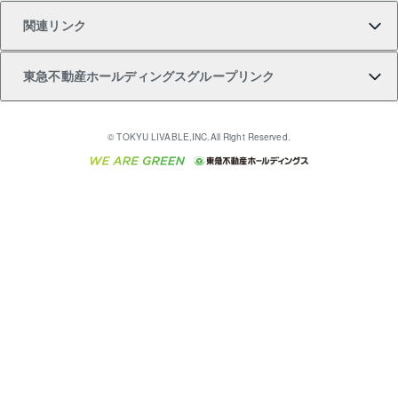
関連リンク
購入ガイド
不動産買換えの流れ
アパート経営
不動産相場・不動産価格情報
不動産小口投資 LEGACIA（レガシア）
リフォームサポート
ご紹介・再契約特典
本人確認に関するお客様へのお願い
東急不動産ホールディングスグループリンク
売却ガイド
アパート投資用物件
不動産売却FAQ
入居者様専用-各種ご案内（賃貸）
金融商品取引について
すまいValue
多言語対応
English
繁体中文
簡体中文
これからご結婚される方に東急百貨店のブライダルク
© TOKYU LIVABLE,INC.All Right Reserved.
収益物件
不動産コラム・ニュース
東急こすもす会「こすもすWeb」
東急リバブル ソーシャルメディアポリシー
東急不動産
ラブ
ご意見・お問い合わせ（金融商品取引専用の相談・お
人材サービスのご用命は 東急リバブルスタッフ株式会
ビル購入（ビル一棟）
不動産用語集
東急コミュニティー
問い合わせ窓口）
社まで
投資用不動産の売却査定
不動産なんでもネット相談室
保険募集におけるプライバシー・ポリシー
東北の逸品を贈ります 東北すぐれものセレクション
東急リバブル
ダイレクトメール（郵送物）・Eメールなどの送付停
事業用不動産の売却査定
住まいの税金
民泊の開業・運営のご相談は「ReINN株式会社」まで
東急住宅リース
止について
海外不動産
物件一括検索（購入＆賃貸）
宅地建物取引業者の皆様へ
学生情報センター（ナジック）
グループの一覧をもっと見る