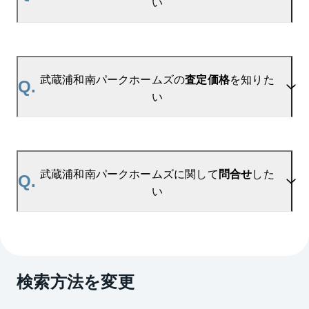
い
ます。
ご登録はこちら→
武蔵浦和南パークホームズの新着登録
A.
参考相場価格、参考相場賃料
を掲載しております。
武蔵浦和南パークホームズの過去の販売事例や、周
武蔵浦和南パークホームズの
査定価格
を知りた
Q.
辺の販売実績からAIが算出した数値です。ご希望の
い
広さに合わせてご確認いただけますので、平米数選
択もご活用ください。
A.
武蔵浦和南パークホームズの無料売却査定は
お問い合わせフォーム
よりお問い合わせください。
武蔵浦和南パークホームズに関して
問合せ
した
Q.
マンションAI査定では、ご所有マンションの推定価
い
格をAIがすぐにスピード査定いたします。
→
AI査定はこちら
A.
売買に関するお問い合わせは、
武蔵浦和センター
（TEL：0800-170-1092）
検索方法を変更
賃貸に関するお問い合わせは、
浦和第二センター
（TEL：0800-170-7034）