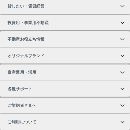
貸したい・賃貸経営
新築・分譲マンションの購入
マンションの売却・査定
借りたいTOP
投資用・事業用不動産
中古マンションの購入
一戸建ての売却・査定
物件を借りる
貸したいTOP
不動産お役立ち情報
一戸建ての購入
土地の売却・査定
オフィス・店舗の賃貸
無料賃料査定
投資用・事業用不動産TOP
オリジナルブランド
新築一戸建ての購入
スピードAI査定
借りるときの流れ
マンション賃料データ
投資用不動産
不動産お役立ち情報
資産運用・活用
中古一戸建ての購入
不動産売却について
借りるガイド
賃貸管理プラン
事業用不動産
不動産AIアドバイザー Tellus Talk
当社売主リノベーションマンション
各種サポート
一棟リノベーションマンション L`GENTE（ルジェン
土地の購入
不動産査定について
リロケーションについて
マンション投資
マンションライブラリー
等価交換事業
テ）
ご契約者さまへ
不動産購入の流れ
売却サービス
貸すときの流れ
投資用マンション
人気マンションランキング
区分リノベーションマンション Lideas（リディアス）
不動産M&A
シニア向けサポート
ご利用について
投資用一棟レジデンスWELL SQUARE（ウェルスクエ
注目キーワード物件特集
不動産売却の流れ
貸すガイド
マンション一棟
暮らしに役立つ不動産メディア 「Lnote」
アセットマネジメント・出資
相続サポート
ご契約者さまサポートメニュー
ア）