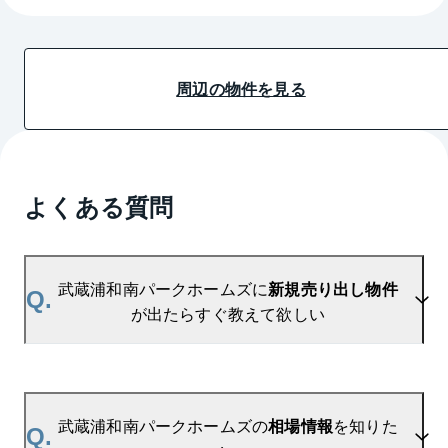
周辺の物件を見る
よくある質問
武蔵浦和南パークホームズに
新規売り出し物件
Q.
が出たらすぐ教えて欲しい
A.
当サイトには、
「売り出されたら教えて」
リクエス
ト機能がございます。お気に入りのマンションをご
武蔵浦和南パークホームズの
相場情報
を知りた
Q.
登録いただきますと、新着情報をいち早くお届けし