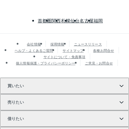
首都圏
関西
札幌
仙台
名古屋
福岡
会社情報
採用情報
ニュースリリース
ヘルプ・よくあるご質問
サイトマップ
各種お問合せ
サイトについて・免責事項
個人情報保護・プライバシーポリシー
ご意見・お問合せ
買いたい
売りたい
買いたいTOP
借りたい
マンションの購入
売りたいTOP