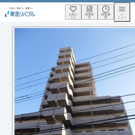
お気に
検索条
閲覧履
メ
入り
件
歴
ニュー