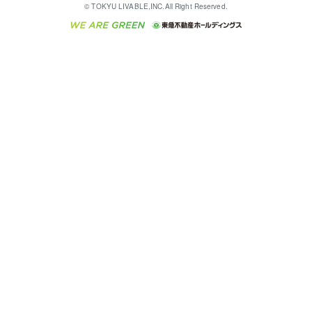
これからご結婚される方に東急百貨店のブライダルク
© TOKYU LIVABLE,INC.All Right Reserved.
収益物件
不動産コラム・ニュース
東急こすもす会「こすもすWeb」
東急リバブル ソーシャルメディアポリシー
東急不動産
ラブ
ご意見・お問い合わせ（金融商品取引専用の相談・お
人材サービスのご用命は 東急リバブルスタッフ株式会
ビル購入（ビル一棟）
不動産用語集
東急コミュニティー
問い合わせ窓口）
社まで
投資用不動産の売却査定
不動産なんでもネット相談室
保険募集におけるプライバシー・ポリシー
東北の逸品を贈ります 東北すぐれものセレクション
東急リバブル
ダイレクトメール（郵送物）・Eメールなどの送付停
事業用不動産の売却査定
住まいの税金
民泊の開業・運営のご相談は「ReINN株式会社」まで
東急住宅リース
止について
海外不動産
物件一括検索（購入＆賃貸）
宅地建物取引業者の皆様へ
学生情報センター（ナジック）
グループの一覧をもっと見る