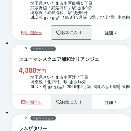
埼玉県さいたま市南区白幡５丁目
武蔵野線「武蔵浦和」駅 徒歩9分
埼京線「武蔵浦和」駅 徒歩9分
3LDK
1988年3月築
3階／地上4階
南東向
2
67.16m
お問合せ
詳細
お気に入り
1 / 0
間取り
中古マンション
ヒューマンスクエア浦和辻リアンジェ
4,380
万円
埼玉県さいたま市南区辻７丁目
埼京線「北戸田」駅 徒歩14分
3LD・K
2005年2月築
3階／地上8階
東向
2
85.33m
お問合せ
詳細
お気に入り
1 / 0
間取り
中古マンション
ラムザタワー