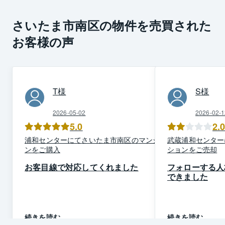
さいたま市南区の物件を売買された
お客様の声
T
様
S
様
2026-05-02
2026-02-1
5.0
2.
浦和
センター
にて
さいたま市南区
の
マンショ
武蔵浦和
センター
ン
を
ご購入
ション
を
ご売却
お客目線で対応してくれました
フォローする人
できました
続きを読む
続きを読む