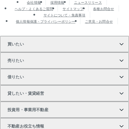
会社情報
採用情報
ニュースリリース
ヘルプ・よくあるご質問
サイトマップ
各種お問合せ
サイトについて・免責事項
個人情報保護・プライバシーポリシー
ご意見・お問合せ
買いたい
売りたい
買いたいTOP
借りたい
マンションの購入
売りたいTOP
貸したい・賃貸経営
新築・分譲マンションの購入
マンションの売却・査定
借りたいTOP
投資用・事業用不動産
中古マンションの購入
一戸建ての売却・査定
物件を借りる
貸したいTOP
不動産お役立ち情報