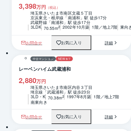
3,398
万円
（税込）
埼玉県さいたま市南区文蔵５丁目
京浜東北・根岸線「南浦和」駅 徒歩17分
武蔵野線「南浦和」駅 徒歩17分
3LDK
2002年10月築
1階／地上7階
東向
2
70.55m
お問合せ
詳細
お気に入り
1 / 0
間取り
中古マンション
NEW 8/7
レーベンハイム武蔵浦和
2,880
万円
埼玉県さいたま市南区内谷３丁目
埼京線「武蔵浦和」駅 徒歩23分
3LD・K
1997年8月築
1階／地上7階
2
70.38m
南東向き
お問合せ
詳細
お気に入り
1 / 0
間取り