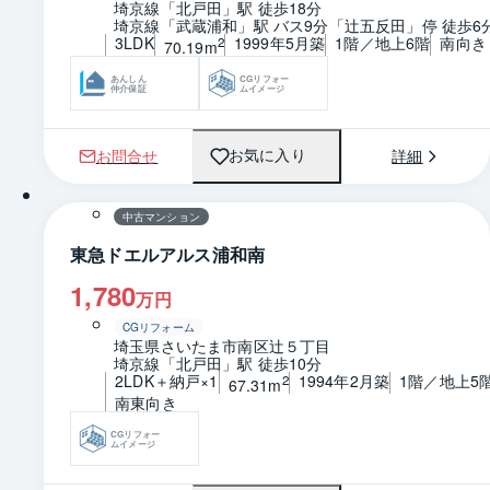
埼京線「北戸田」駅 徒歩18分
埼京線「武蔵浦和」駅 バス9分「辻五反田」停 徒歩6
3LDK
1999年5月築
1階／地上6階
南向き
2
70.19m
あんしん
CGリフォー
仲介保証
ムイメージ
お問合せ
詳細
お気に入り
1 / 0
間取り
中古マンション
東急ドエルアルス浦和南
1,780
万円
CGリフォーム
埼玉県さいたま市南区辻５丁目
埼京線「北戸田」駅 徒歩10分
2LDK＋納戸×1
1994年2月築
1階／地上5
2
67.31m
南東向き
CGリフォー
ムイメージ