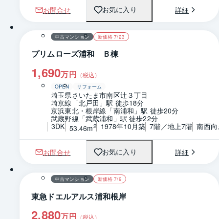
お問合せ
詳細
お気に入り
1 / 0
間取り
中古マンション
新価格 7/23
プリムローズ浦和 Ｂ棟
1,690
万円
（税込）
OPEN
リフォーム
埼玉県さいたま市南区辻３丁目
埼京線「北戸田」駅 徒歩18分
京浜東北・根岸線「南浦和」駅 徒歩20分
武蔵野線「武蔵浦和」駅 徒歩22分
3DK
1978年10月築
7階／地上7階
南西向
2
53.46m
お問合せ
詳細
お気に入り
1 / 0
間取り
中古マンション
新価格 7/9
東急ドエルアルス浦和根岸
2,880
万円
（税込）