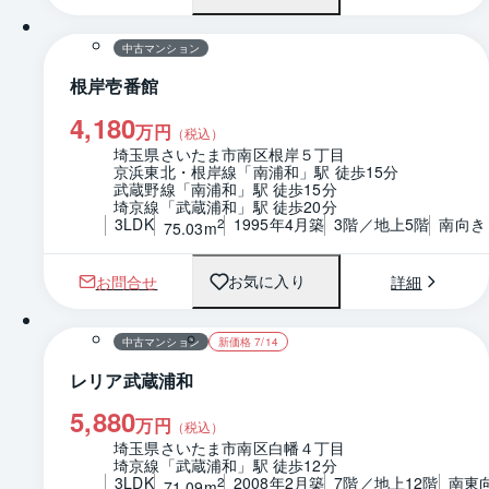
中古マンション
根岸壱番館
4,180
万円
（税込）
埼玉県さいたま市南区根岸５丁目
京浜東北・根岸線「南浦和」駅 徒歩15分
武蔵野線「南浦和」駅 徒歩15分
埼京線「武蔵浦和」駅 徒歩20分
3LDK
1995年4月築
3階／地上5階
南向き
2
75.03m
お問合せ
詳細
お気に入り
1 / 0
間取り
中古マンション
新価格 7/14
レリア武蔵浦和
5,880
万円
（税込）
埼玉県さいたま市南区白幡４丁目
埼京線「武蔵浦和」駅 徒歩12分
3LDK
2008年2月築
7階／地上12階
南東
2
71.09m