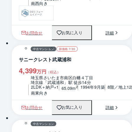
南西向き
CGリフォー
ムイメージ
お問合せ
詳細
お気に入り
1 / 0
間取り
中古マンション
新価格 7/30
サニークレスト武蔵浦和
4,399
万円
（税込）
埼玉県さいたま市南区白幡４丁目
埼京線「武蔵浦和」駅 徒歩14分
2LDK＋納戸×1
1994年9月築
8階／地上1
2
65.09m
南東向き
お問合せ
詳細
お気に入り
1 / 0
間取り
中古マンション