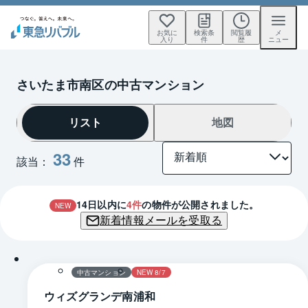
お気に
検索条
閲覧履
メ
入り
件
歴
ニュー
さいたま市南区の中古マンション
リスト
地図
33
該当：
件
14
日以内に
4
件
の物件が公開されました。
NEW
新着情報メールを受取る
1 / 0
間取り
中古マンション
NEW 8/7
ウィズグランデ南浦和