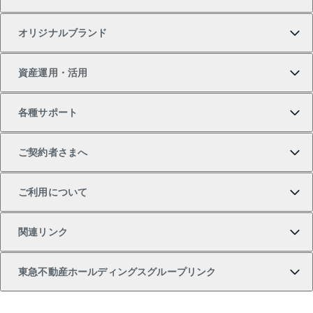
一戸建ての購入
土地の売却・査定
オフィス・店舗の賃貸
無料賃料査定
投資用・事業用不動産TOP
オリジナルブランド
新築一戸建ての購入
スピードAI査定
借りるときの流れ
マンション賃料データ
投資用不動産
不動産お役立ち情報
資産運用・活用
中古一戸建ての購入
不動産売却について
借りるガイド
賃貸管理プラン
事業用不動産
不動産AIアドバイザー Tellus Talk
当社売主リノベーションマンション
各種サポート
一棟リノベーションマンション L`GENTE（ルジェン
土地の購入
不動産査定について
リロケーションについて
マンション投資
マンションライブラリー
等価交換事業
テ）
ご契約者さまへ
不動産購入の流れ
売却サービス
貸すときの流れ
投資用マンション
人気マンションランキング
区分リノベーションマンション Lideas（リディアス）
不動産M&A
シニア向けサポート
ご利用について
投資用一棟レジデンスWELL SQUARE（ウェルスクエ
注目キーワード物件特集
不動産売却の流れ
貸すガイド
マンション一棟
暮らしに役立つ不動産メディア 「Lnote」
アセットマネジメント・出資
相続サポート
ご契約者さまサポートメニュー
ア）
関連リンク
購入ガイド
不動産買換えの流れ
アパート経営
不動産相場・不動産価格情報
不動産小口投資 LEGACIA（レガシア）
リフォームサポート
ご紹介・再契約特典
本人確認に関するお客様へのお願い
東急不動産ホールディングスグループリンク
売却ガイド
アパート投資用物件
不動産売却FAQ
入居者様専用-各種ご案内（賃貸）
金融商品取引について
すまいValue
多言語対応
English
繁体中文
簡体中文