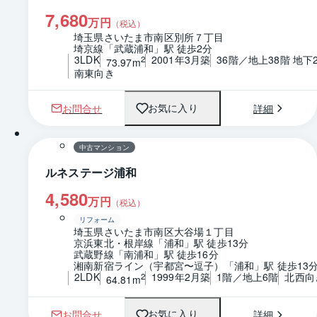
7,680
万円
（税込）
埼玉県さいたま市南区別所７丁目
埼京線「武蔵浦和」駅 徒歩2分
3LDK
2001年3月築
36階／地上38階 地下
2
73.97m
南東向き
お問合せ
詳細
お気に入り
1 / 0
間取り
中古マンション
ルネステージ浦和
4,580
万円
（税込）
リフォーム
埼玉県さいたま市南区大谷場１丁目
京浜東北・根岸線「浦和」駅 徒歩13分
武蔵野線「南浦和」駅 徒歩16分
湘南新宿ライン（宇都宮〜逗子）「浦和」駅 徒歩13
2LDK
1999年2月築
1階／地上6階
北西向
2
64.81m
お問合せ
詳細
お気に入り