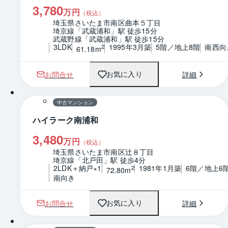
3,780
万円
（税込）
埼玉県さいたま市南区曲本５丁目
埼京線「武蔵浦和」駅 徒歩15分
武蔵野線「武蔵浦和」駅 徒歩15分
3LDK
1995年3月築
5階／地上8階
南西向
2
61.18m
お問合せ
詳細
お気に入り
1 / 0
間取り
中古マンション
ハイラーク南浦和
3,480
万円
（税込）
埼玉県さいたま市南区辻８丁目
埼京線「北戸田」駅 徒歩4分
2LDK＋納戸×1
1981年1月築
6階／地上6
2
72.80m
南向き
お問合せ
詳細
お気に入り
1 / 0
間取り