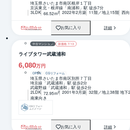
埼玉県さいたま市南区根岸１丁目
京浜東北・根岸線「南浦和」駅 徒歩7分
3LDK
2022年2月築
11階／地上15階
西向
2
66.52m
お問合せ
詳細
お気に入り
1 / 0
間取り
中古マンション
新価格 7/13
ライブタワー武蔵浦和
6,080
万円
OPEN
CGリフォーム
埼玉県さいたま市南区別所７丁目
埼京線「武蔵浦和」駅 徒歩2分
武蔵野線「武蔵浦和」駅 徒歩2分
2LDK
2001年3月築
32階／地上38階 地下
2
72.95m
南東向き
CGリフォー
ムイメージ
お問合せ
詳細
お気に入り
1 / 0
間取り