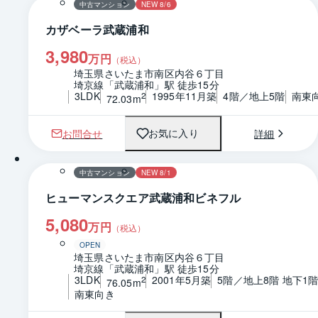
中古マンション
NEW 8/6
カザベーラ武蔵浦和
3,980
万円
（税込）
埼玉県さいたま市南区内谷６丁目
埼京線「武蔵浦和」駅 徒歩15分
3LDK
1995年11月築
4階／地上5階
南東
2
72.03m
お問合せ
詳細
お気に入り
1 / 0
間取り
中古マンション
NEW 8/1
ヒューマンスクエア武蔵浦和ビネフル
5,080
万円
（税込）
OPEN
埼玉県さいたま市南区内谷６丁目
埼京線「武蔵浦和」駅 徒歩15分
3LDK
2001年5月築
5階／地上8階 地下1
2
76.05m
南東向き