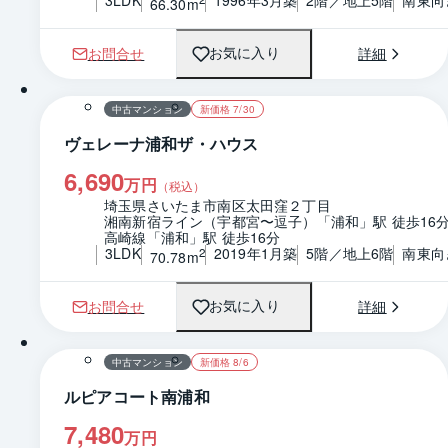
66.30m
お問合せ
詳細
お気に入り
1 / 0
間取り
中古マンション
新価格 7/30
ヴェレーナ浦和ザ・ハウス
6,690
万円
（税込）
埼玉県さいたま市南区太田窪２丁目
湘南新宿ライン（宇都宮〜逗子）「浦和」駅 徒歩16
高崎線「浦和」駅 徒歩16分
3LDK
2019年1月築
5階／地上6階
南東向
2
70.78m
お問合せ
詳細
お気に入り
1 / 0
間取り
中古マンション
新価格 8/6
ルピアコート南浦和
7,480
万円