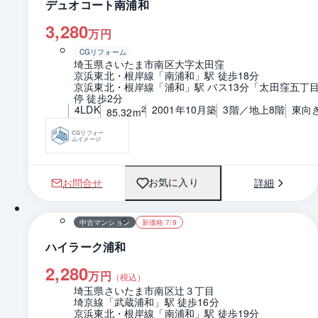
デュオコート南浦和
3,280
万円
CGリフォーム
埼玉県さいたま市南区大字太田窪
京浜東北・根岸線「南浦和」駅 徒歩18分
京浜東北・根岸線「浦和」駅 バス13分「太田窪五丁
停 徒歩2分
4LDK
2001年10月築
3階／地上8階
東向
2
85.32m
CGリフォー
ムイメージ
お問合せ
詳細
お気に入り
1 / 0
間取り
中古マンション
新価格 7/9
ハイラーク浦和
2,280
万円
（税込）
埼玉県さいたま市南区辻３丁目
埼京線「武蔵浦和」駅 徒歩16分
京浜東北・根岸線「南浦和」駅 徒歩19分