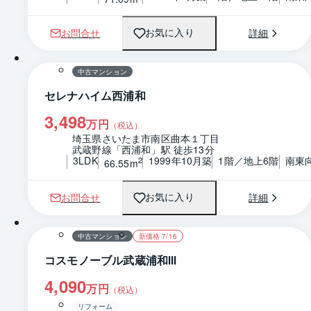
お問合せ
詳細
お気に入り
1 / 0
間取り
中古マンション
セレナハイム西浦和
3,498
万円
（税込）
埼玉県さいたま市南区曲本１丁目
武蔵野線「西浦和」駅 徒歩13分
3LDK
1999年10月築
1階／地上6階
南東
2
66.55m
お問合せ
詳細
お気に入り
1 / 0
間取り
中古マンション
新価格 7/16
コスモノーブル武蔵浦和Ⅲ
4,090
万円
（税込）
リフォーム