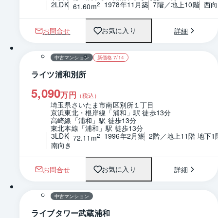
2LDK
1978年11月築
7階／地上10階
西向
2
61.60m
お問合せ
詳細
お気に入り
1 / 0
間取り
中古マンション
新価格 7/14
ライツ浦和別所
5,090
万円
（税込）
埼玉県さいたま市南区別所１丁目
京浜東北・根岸線「浦和」駅 徒歩13分
高崎線「浦和」駅 徒歩13分
東北本線「浦和」駅 徒歩13分
3LDK
1996年2月築
2階／地上11階 地下1
2
72.11m
南向き
お問合せ
詳細
お気に入り
1 / 0
間取り
中古マンション
ライブタワー武蔵浦和