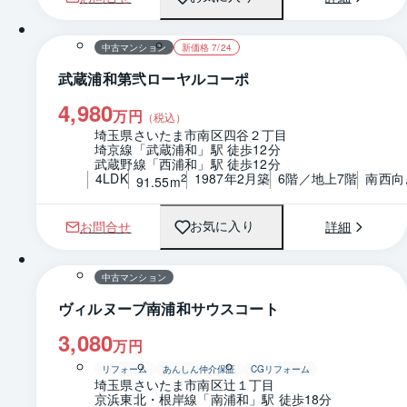
1 / 0
間取り
中古マンション
新価格 7/24
武蔵浦和第弐ローヤルコーポ
4,980
万円
（税込）
埼玉県さいたま市南区四谷２丁目
埼京線「武蔵浦和」駅 徒歩12分
武蔵野線「西浦和」駅 徒歩12分
4LDK
1987年2月築
6階／地上7階
南西向
2
91.55m
お問合せ
詳細
お気に入り
1 / 0
間取り
中古マンション
ヴィルヌーブ南浦和サウスコート
3,080
万円
リフォーム
あんしん仲介保証
CGリフォーム
埼玉県さいたま市南区辻１丁目
京浜東北・根岸線「南浦和」駅 徒歩18分