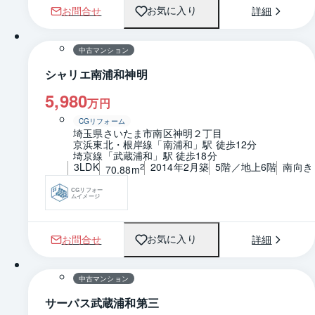
お問合せ
詳細
お気に入り
1 / 0
間取り
中古マンション
シャリエ南浦和神明
5,980
万円
CGリフォーム
埼玉県さいたま市南区神明２丁目
京浜東北・根岸線「南浦和」駅 徒歩12分
埼京線「武蔵浦和」駅 徒歩18分
3LDK
2014年2月築
5階／地上6階
南向き
2
70.88m
CGリフォー
ムイメージ
お問合せ
詳細
お気に入り
1 / 0
間取り
中古マンション
サーパス武蔵浦和第三