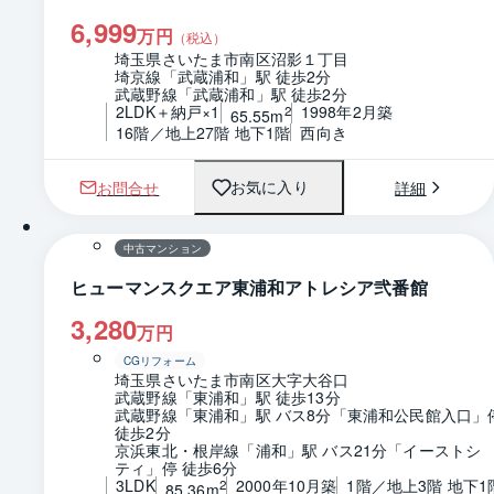
6,999
万円
（税込）
埼玉県さいたま市南区沼影１丁目
埼京線「武蔵浦和」駅 徒歩2分
武蔵野線「武蔵浦和」駅 徒歩2分
2LDK＋納戸×1
1998年2月築
2
65.55m
16階／地上27階 地下1階
西向き
お問合せ
詳細
お気に入り
1 / 0
間取り
中古マンション
ヒューマンスクエア東浦和アトレシア弐番館
3,280
万円
CGリフォーム
埼玉県さいたま市南区大字大谷口
武蔵野線「東浦和」駅 徒歩13分
武蔵野線「東浦和」駅 バス8分「東浦和公民館入口」停
徒歩2分
京浜東北・根岸線「浦和」駅 バス21分「イーストシ
ティ」停 徒歩6分
3LDK
2000年10月築
1階／地上3階 地下1
2
85.36m