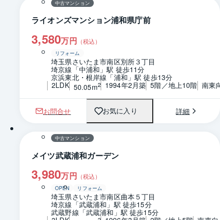
中古マンション
ライオンズマンション浦和県庁前
3,580
万円
（税込）
リフォーム
埼玉県さいたま市南区別所３丁目
埼京線「中浦和」駅 徒歩11分
京浜東北・根岸線「浦和」駅 徒歩13分
2LDK
1994年2月築
5階／地上10階
南東
2
50.05m
お問合せ
詳細
お気に入り
1 / 0
間取り
中古マンション
メイツ武蔵浦和ガーデン
3,980
万円
（税込）
OPEN
リフォーム
埼玉県さいたま市南区曲本５丁目
埼京線「武蔵浦和」駅 徒歩15分
武蔵野線「武蔵浦和」駅 徒歩15分
3LDK
1996年3月築
2階／地上5階
南東向
2