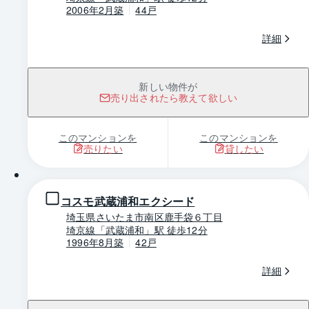
2006年2月築
44戸
詳細
新しい物件が
売り出されたら教えて欲しい
このマンションを
このマンションを
売りたい
貸したい
1 / 0
コスモ武蔵浦和エクシード
埼玉県さいたま市南区鹿手袋６丁目
埼京線「武蔵浦和」駅 徒歩12分
1996年8月築
42戸
詳細