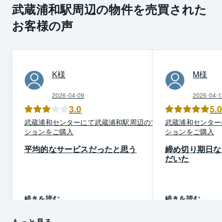
武蔵浦和駅周辺の物件を売買された
お客様の声
K
様
M
様
2026-04-09
2026-04-1
3.0
5.
武蔵浦和
センター
にて
武蔵浦和駅周辺
の
マン
武蔵浦和
センター
ション
を
ご購入
ション
を
ご購入
平均的なサービスだったと思う
締め切り期日な
だいた
続きを読む
続きを読む
もっと見る