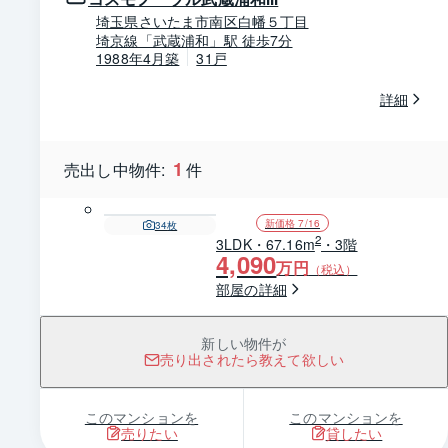
埼玉県さいたま市南区白幡５丁目
埼京線「武蔵浦和」駅 徒歩7分
1988年4月築
31戸
詳細
1
売出し中物件:
件
新価格 7/16
34
枚
2
3LDK・67.16m
・3階
4,090
万円
（税込）
部屋の詳細
新しい物件が
売り出されたら教えて欲しい
このマンションを
このマンションを
売りたい
貸したい
1 / 0