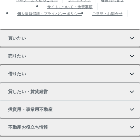
サイトについて・免責事項
個人情報保護・プライバシーポリシー
ご意見・お問合せ
買いたい
売りたい
買いたいTOP
借りたい
マンションの購入
売りたいTOP
貸したい・賃貸経営
新築・分譲マンションの購入
マンションの売却・査定
借りたいTOP
投資用・事業用不動産
中古マンションの購入
一戸建ての売却・査定
物件を借りる
貸したいTOP
不動産お役立ち情報
一戸建ての購入
土地の売却・査定
オフィス・店舗の賃貸
無料賃料査定
投資用・事業用不動産TOP