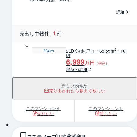
詳細
1
売出し中物件:
件
2
2LDK＋納戸×1・65.55m
・16
28
枚
階
6,999
万円
（税込）
部屋の詳細
新しい物件が
売り出されたら教えて欲しい
このマンションを
このマンションを
売りたい
貸したい
1 / 0
コスモノーブル武蔵浦和Ⅲ