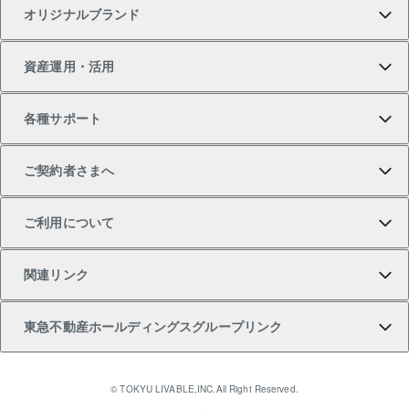
オリジナルブランド
新築一戸建ての購入
スピードAI査定
借りるときの流れ
マンション賃料データ
投資用不動産
不動産お役立ち情報
資産運用・活用
中古一戸建ての購入
不動産売却について
借りるガイド
賃貸管理プラン
事業用不動産
不動産AIアドバイザー Tellus Talk
当社売主リノベーションマンション
各種サポート
一棟リノベーションマンション L`GENTE（ルジェン
土地の購入
不動産査定について
リロケーションについて
マンション投資
マンションライブラリー
等価交換事業
テ）
ご契約者さまへ
不動産購入の流れ
売却サービス
貸すときの流れ
投資用マンション
人気マンションランキング
区分リノベーションマンション Lideas（リディアス）
不動産M&A
シニア向けサポート
ご利用について
投資用一棟レジデンスWELL SQUARE（ウェルスクエ
注目キーワード物件特集
不動産売却の流れ
貸すガイド
マンション一棟
暮らしに役立つ不動産メディア 「Lnote」
アセットマネジメント・出資
相続サポート
ご契約者さまサポートメニュー
ア）
関連リンク
購入ガイド
不動産買換えの流れ
アパート経営
不動産相場・不動産価格情報
不動産小口投資 LEGACIA（レガシア）
リフォームサポート
ご紹介・再契約特典
本人確認に関するお客様へのお願い
東急不動産ホールディングスグループリンク
売却ガイド
アパート投資用物件
不動産売却FAQ
入居者様専用-各種ご案内（賃貸）
金融商品取引について
すまいValue
多言語対応
English
繁体中文
簡体中文
これからご結婚される方に東急百貨店のブライダルク
© TOKYU LIVABLE,INC.All Right Reserved.
収益物件
不動産コラム・ニュース
東急こすもす会「こすもすWeb」
東急リバブル ソーシャルメディアポリシー
東急不動産
ラブ