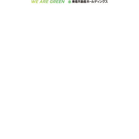
ご意見・お問い合わせ（金融商品取引専用の相談・お
人材サービスのご用命は 東急リバブルスタッフ株式会
ビル購入（ビル一棟）
不動産用語集
東急コミュニティー
問い合わせ窓口）
社まで
投資用不動産の売却査定
不動産なんでもネット相談室
保険募集におけるプライバシー・ポリシー
東北の逸品を贈ります 東北すぐれものセレクション
東急リバブル
ダイレクトメール（郵送物）・Eメールなどの送付停
事業用不動産の売却査定
住まいの税金
民泊の開業・運営のご相談は「ReINN株式会社」まで
東急住宅リース
止について
海外不動産
物件一括検索（購入＆賃貸）
宅地建物取引業者の皆様へ
学生情報センター（ナジック）
グループの一覧をもっと見る