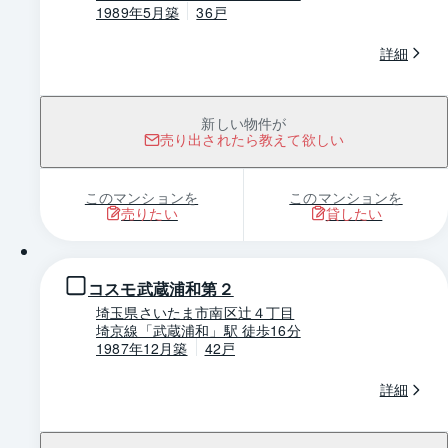
1989年5月築
36戸
詳細
新しい物件が
売り出されたら教えて欲しい
このマンションを
このマンションを
売りたい
貸したい
1 / 0
コスモ武蔵浦和第２
埼玉県さいたま市南区辻４丁目
埼京線「武蔵浦和」駅 徒歩16分
1987年12月築
42戸
詳細