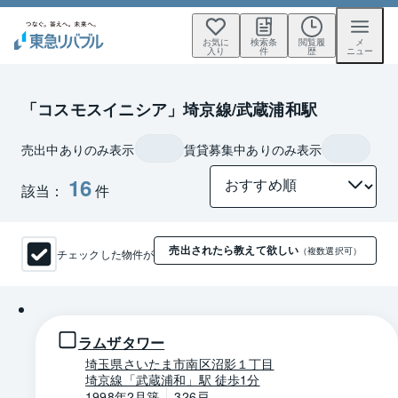
お気に
検索条
閲覧履
メ
入り
件
歴
ニュー
「コスモスイニシア」埼京線/武蔵浦和駅
売出中ありのみ表示
賃貸募集中ありのみ表示
16
該当：
件
売出されたら教えて欲しい
チェックした物件が
（複数選択可）
1 / 0
ラムザタワー
埼玉県さいたま市南区沼影１丁目
埼京線「武蔵浦和」駅 徒歩1分
1998年2月築
326戸