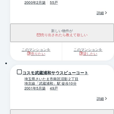
2000年2月築
55戸
詳細
新しい物件が
売り出されたら教えて欲しい
このマンションを
このマンションを
売りたい
貸したい
1 / 0
コスモ武蔵浦和サウスビューコート
埼玉県さいたま市南区沼影２丁目
埼京線「武蔵浦和」駅 徒歩10分
2001年5月築
49戸
詳細