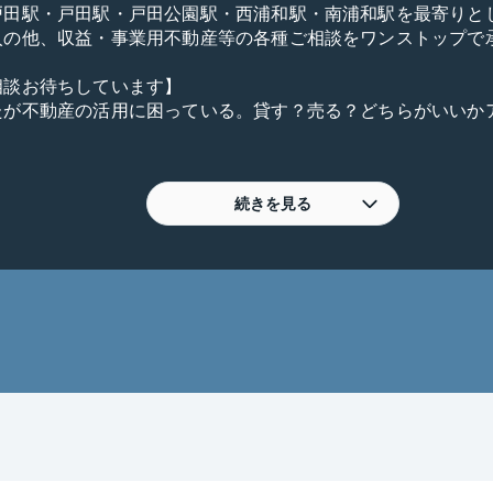
戸田駅・戸田駅・戸田公園駅・西浦和駅・南浦和駅を最寄りと
入の他、収益・事業用不動産等の各種ご相談をワンストップで承
談お待ちしています】

たが不動産の活用に困っている。貸す？売る？どちらがいいか
増えて手狭になったからマンションを売却して戸建に買換えた
アドバイスが欲しい。

売れるか不安、売却しないといけない期限があるのでリバブル
続きを見る
のトラブルが不安、リバブルあんしん仲介保証に興味があるので
投資に興味があるので相談させて欲しい。

られずリバブルで買取って欲しい。

売却を任せているが、なかなかいい話が無い。セカンドオピニ
売却したいがそのまま住み続けたい、リースバックについて相談
ブルと他社との違いを教えてほしい。

ンや税金について相談したい。

ンで相談したい。
