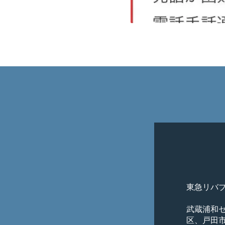
東急リバ
武蔵浦和
区、戸田