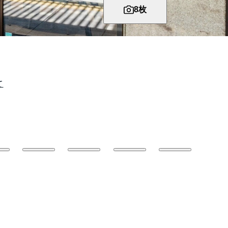
8
枚
て