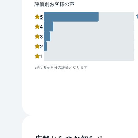
評価別お客様の声
5
4
3
2
1
直近6ヶ月分の評価となります