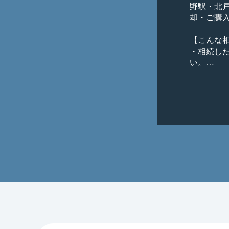
野駅・北
却・ご購
【こんな相
・相続し
い。

・家族が
購入が先？
・本当に
い。

・売却後
・不動産
・周りに知
・他社に
たい。

・自宅を
・東急リバ
・住宅ロー
・オンライ