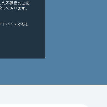
した不動産のご売
っております。

アドバイスが欲し
いが、売却が先？
売却保証を受けた
教えて欲しい。

オンとして相談し
したい。
