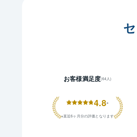
不動産の
これから
してまいり
セ
私どもの
ぜひ私ど
いませ。

皆様から
お客様満足度
(64人)
4.8
※
直近6ヶ月分の評価となります