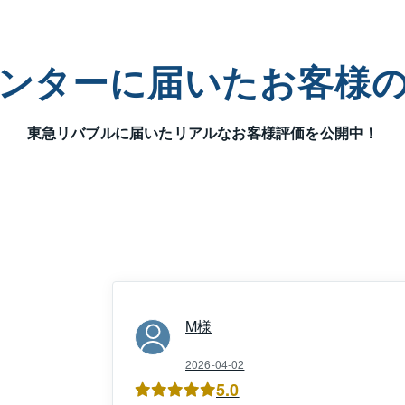
売買は、お客様の人生の中で非常に大切なイベントです。

も東急リバブルは、不動産の様々なお手伝いを通じて「地域の
ます。

ンターに届いた
お客様
不動産ノウハウは、「お客様のため」にございます。

もの専門知識をご利用いただき、お客様の資産形成の一助とし
東急リバブルに届いた
リアルなお客様評価を公開中！
の御用命を武蔵浦和センターのスタッフ一同、心よりお待ち申
M
様
2026-04-02
5.0