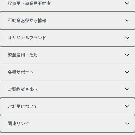
投資用・事業用不動産
中古マンションの購入
一戸建ての売却・査定
物件を借りる
貸したいTOP
不動産お役立ち情報
一戸建ての購入
土地の売却・査定
オフィス・店舗の賃貸
無料賃料査定
投資用・事業用不動産TOP
オリジナルブランド
新築一戸建ての購入
スピードAI査定
借りるときの流れ
マンション賃料データ
投資用不動産
不動産お役立ち情報
資産運用・活用
中古一戸建ての購入
不動産売却について
借りるガイド
賃貸管理プラン
事業用不動産
不動産AIアドバイザー Tellus Talk
当社売主リノベーションマンション
各種サポート
一棟リノベーションマンション L`GENTE（ルジェン
土地の購入
不動産査定について
リロケーションについて
マンション投資
マンションライブラリー
等価交換事業
テ）
ご契約者さまへ
不動産購入の流れ
売却サービス
貸すときの流れ
投資用マンション
人気マンションランキング
区分リノベーションマンション Lideas（リディアス）
不動産M&A
シニア向けサポート
ご利用について
投資用一棟レジデンスWELL SQUARE（ウェルスクエ
注目キーワード物件特集
不動産売却の流れ
貸すガイド
マンション一棟
暮らしに役立つ不動産メディア 「Lnote」
アセットマネジメント・出資
相続サポート
ご契約者さまサポートメニュー
ア）
関連リンク
購入ガイド
不動産買換えの流れ
アパート経営
不動産相場・不動産価格情報
不動産小口投資 LEGACIA（レガシア）
リフォームサポート
ご紹介・再契約特典
本人確認に関するお客様へのお願い