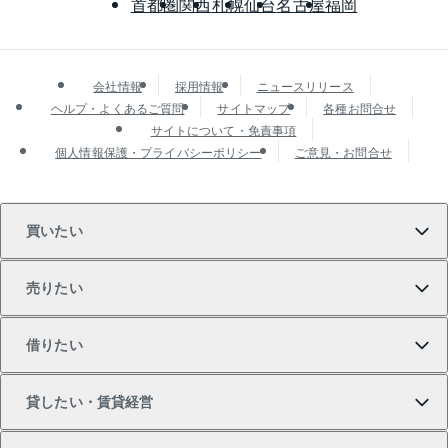
首都圏
関西
札幌
仙台
名古屋
福岡
会社情報
採用情報
ニュースリリース
ヘルプ・よくあるご質問
サイトマップ
各種お問合せ
サイトについて・免責事項
個人情報保護・プライバシーポリシー
ご意見・お問合せ
買いたい
売りたい
買いたいTOP
借りたい
マンションの購入
売りたいTOP
貸したい・賃貸経営
新築・分譲マンションの購入
マンションの売却・査定
借りたいTOP