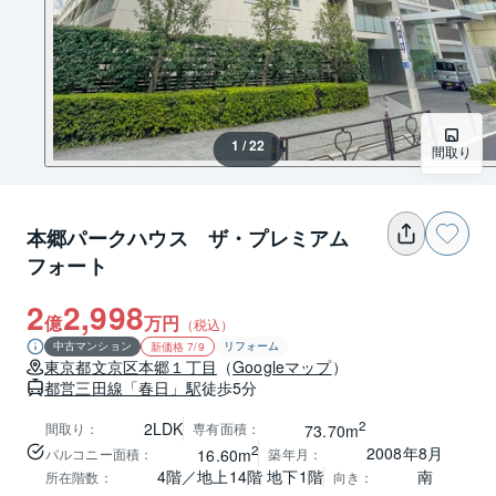
1 / 22
間取り
本郷パークハウス ザ・プレミアム
フォート
2
2,998
億
万円
（税込）
中古マンション
リフォーム
新価格 7/9
東京都
文京区
本郷１丁目
（
Googleマップ
）
都営三田線
「春日」駅
徒歩5分
2
2LDK
間取り
：
専有面積
：
73.70m
2
2008年8月
バルコニー面積
：
築年月
：
16.60m
4階／地上14階 地下1階
南
所在階数
：
向き
：