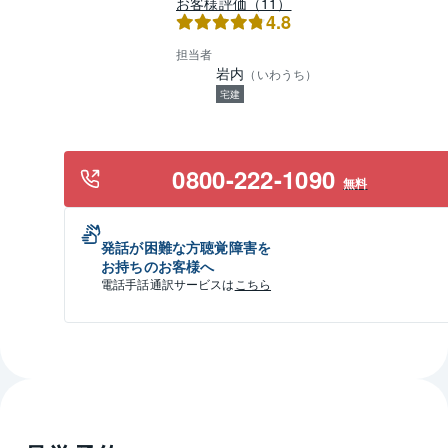
お客様評価（11）
4.8
担当者
岩内
（
いわうち
）
宅建
0800-222-1090
無料
発話が困難な方聴覚障害を
お持ちのお客様へ
電話手話通訳サービスは
こちら