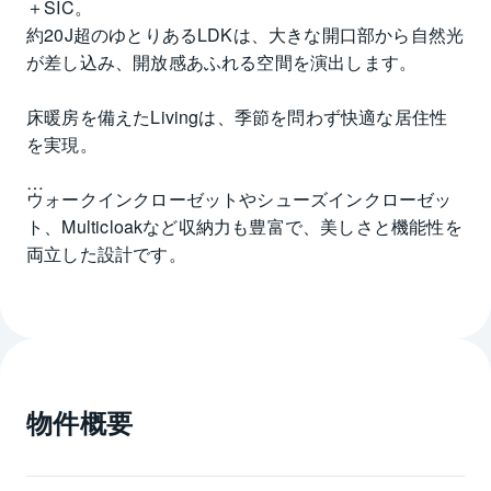
＋SIC。
約20J超のゆとりあるLDKは、大きな開口部から自然光
が差し込み、開放感あふれる空間を演出します。
床暖房を備えたLivingは、季節を問わず快適な居住性
を実現。
ウォークインクローゼットやシューズインクローゼッ
ト、Multicloakなど収納力も豊富で、美しさと機能性を
両立した設計です。
1418sizeのバスルームサイズやゆとりあるパウダー
ルームなど、水回りにも上質感が漂います。
物件概要
共用部には吹抜けLoungeやGuestroom、Concierge 
サービスなどホテルライクな設備を備え、日々の暮ら
しをより豊かに彩ります。