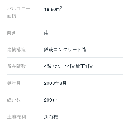
バルコニー
2
16.60m
面積
〈リフォーム内容・2026年5月初旬完了〉
キッチン交換／浴室交換／洗面交換／トイレ交換
向き
南
水廻り床張替／フローリング新規（張替）／建具交換
照明交換／給湯器（追焚機能）交換／下足入
建物構造
鉄筋コンクリート造
全クロス貼替／アクセントクロス／ハウスクリーニン
グetc
所在階数
4階 / 地上14階 地下1階
築年月
2008年8月
総戸数
209戸
土地権利
所有権