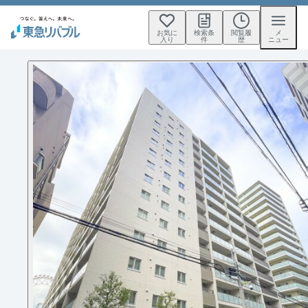
お気に
検索条
閲覧履
メ
入り
件
歴
ニュー