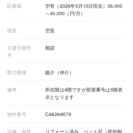
駐車場
空有（2026年5月10日現在）36,000
～40,000（円/月）
現況
空室
引渡可能年
相談
月
取引態様
媒介（仲介）
備考
所在階は4階ですが部屋番号は5階表
示となります
物件番号
C48264K76
設備・条件
リフォーム済み、ペット可（規約制