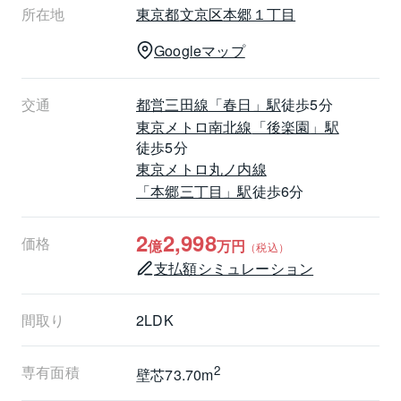
所在地
東京都
文京区
本郷１丁目
Googleマップ
東京大学をはじめとする教育・文化施設が集積する本
郷エリアは、歴史と知性が薫る文教の街。
交通
都営三田線
「春日」駅
徒歩5分
春日・後楽園・本郷三丁目駅など複数路線が利用可能
東京メトロ南北線
「後楽園」駅
で、都心主要エリアへのアクセスも良好です。
徒歩5分
東京メトロ丸ノ内線
落ち着いた街並みの中に、飲食店やスーパー、医療施
「本郷三丁目」駅
徒歩6分
設も揃い、利便性と住環境のバランスに優れていま
す。
2
2,998
価格
億
万円
（税込）
支払額シミュレーション
都心利便と穏やかな住環境、そして上質な住空間を兼
間取り
2LDK
ね備えた一邸です。
文京の地で、落ち着きある都心生活をお楽しみくださ
専有面積
2
壁芯73.70m
い。