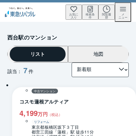
お気に
検索条
閲覧履
メ
入り
件
歴
ニュー
西台駅のマンション
リスト
地図
7
該当：
件
1 / 0
間取り
中古マンション
コスモ蓮根アルティア
4,199
万円
（税込）
リフォーム
東京都板橋区坂下３丁目
都営三田線「蓮根」駅 徒歩11分