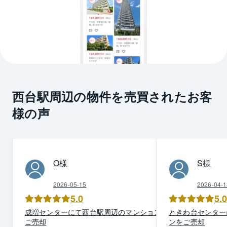
西台駅周辺の物件を売買されたお客
様の声
O
様
S
様
2026-05-15
2026-04-1
5.0
5.
成増
センター
にて
西台駅周辺
の
マンション
を
ときわ台
センター
ご売却
ン
を
ご売却