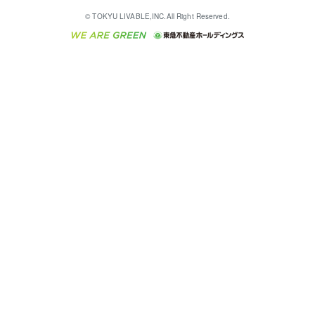
English
繁体中文
簡体中文
これからご結婚される方に東急百貨店のブライダルク
© TOKYU LIVABLE,INC.All Right Reserved.
収益物件
不動産コラム・ニュース
東急こすもす会「こすもすWeb」
東急リバブル ソーシャルメディアポリシー
東急不動産
ラブ
ご意見・お問い合わせ（金融商品取引専用の相談・お
人材サービスのご用命は 東急リバブルスタッフ株式会
ビル購入（ビル一棟）
不動産用語集
東急コミュニティー
問い合わせ窓口）
社まで
投資用不動産の売却査定
不動産なんでもネット相談室
保険募集におけるプライバシー・ポリシー
東北の逸品を贈ります 東北すぐれものセレクション
東急リバブル
ダイレクトメール（郵送物）・Eメールなどの送付停
事業用不動産の売却査定
住まいの税金
民泊の開業・運営のご相談は「ReINN株式会社」まで
東急住宅リース
止について
海外不動産
物件一括検索（購入＆賃貸）
宅地建物取引業者の皆様へ
学生情報センター（ナジック）
グループの一覧をもっと見る