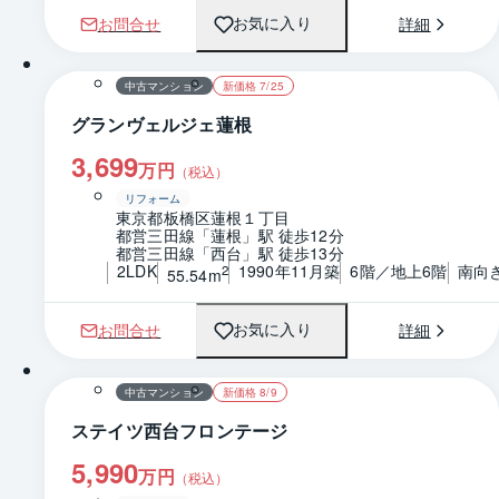
お問合せ
詳細
お気に入り
1 / 0
間取り
中古マンション
新価格 7/25
グランヴェルジェ蓮根
3,699
万円
（税込）
リフォーム
東京都板橋区蓮根１丁目
都営三田線「蓮根」駅 徒歩12分
都営三田線「西台」駅 徒歩13分
2LDK
1990年11月築
6階／地上6階
南向
2
55.54m
お問合せ
詳細
お気に入り
1 / 0
間取り
中古マンション
新価格 8/9
ステイツ西台フロンテージ
5,990
万円
（税込）