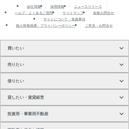
会社情報
採用情報
ニュースリリース
ヘルプ・よくあるご質問
サイトマップ
各種お問合せ
サイトについて・免責事項
個人情報保護・プライバシーポリシー
ご意見・お問合せ
買いたい
売りたい
買いたいTOP
借りたい
マンションの購入
売りたいTOP
貸したい・賃貸経営
新築・分譲マンションの購入
マンションの売却・査定
借りたいTOP
投資用・事業用不動産
中古マンションの購入
一戸建ての売却・査定
物件を借りる
貸したいTOP