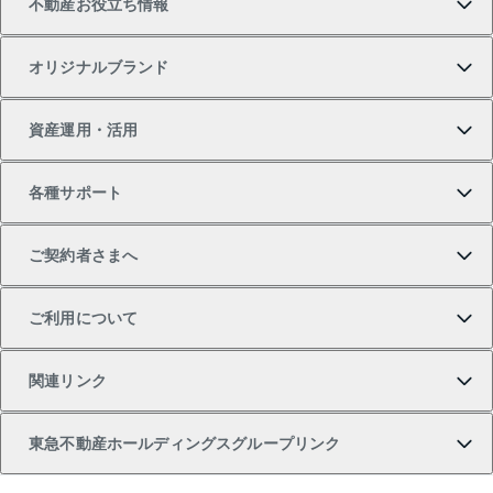
不動産お役立ち情報
一戸建ての購入
土地の売却・査定
オフィス・店舗の賃貸
無料賃料査定
投資用・事業用不動産TOP
オリジナルブランド
新築一戸建ての購入
スピードAI査定
借りるときの流れ
マンション賃料データ
投資用不動産
不動産お役立ち情報
資産運用・活用
中古一戸建ての購入
不動産売却について
借りるガイド
賃貸管理プラン
事業用不動産
不動産AIアドバイザー Tellus Talk
当社売主リノベーションマンション
各種サポート
一棟リノベーションマンション L`GENTE（ルジェン
土地の購入
不動産査定について
リロケーションについて
マンション投資
マンションライブラリー
等価交換事業
テ）
ご契約者さまへ
不動産購入の流れ
売却サービス
貸すときの流れ
投資用マンション
人気マンションランキング
区分リノベーションマンション Lideas（リディアス）
不動産M&A
シニア向けサポート
ご利用について
投資用一棟レジデンスWELL SQUARE（ウェルスクエ
注目キーワード物件特集
不動産売却の流れ
貸すガイド
マンション一棟
暮らしに役立つ不動産メディア 「Lnote」
アセットマネジメント・出資
相続サポート
ご契約者さまサポートメニュー
ア）
関連リンク
購入ガイド
不動産買換えの流れ
アパート経営
不動産相場・不動産価格情報
不動産小口投資 LEGACIA（レガシア）
リフォームサポート
ご紹介・再契約特典
本人確認に関するお客様へのお願い
東急不動産ホールディングスグループリンク
売却ガイド
アパート投資用物件
不動産売却FAQ
入居者様専用-各種ご案内（賃貸）
金融商品取引について
すまいValue
多言語対応