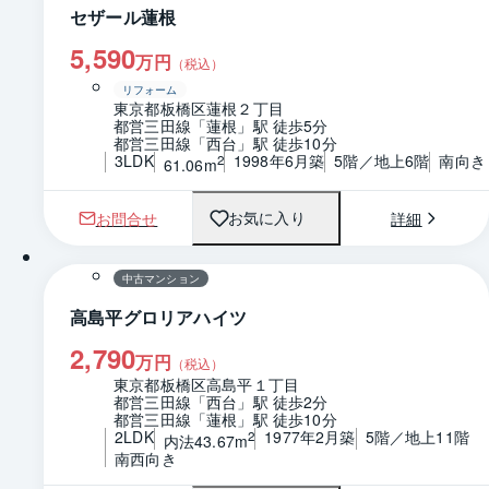
セザール蓮根
5,590
万円
（税込）
リフォーム
東京都板橋区蓮根２丁目
都営三田線「蓮根」駅 徒歩5分
都営三田線「西台」駅 徒歩10分
3LDK
1998年6月築
5階／地上6階
南向き
2
61.06m
お問合せ
詳細
お気に入り
1 / 0
間取り
中古マンション
高島平グロリアハイツ
2,790
万円
（税込）
東京都板橋区高島平１丁目
都営三田線「西台」駅 徒歩2分
都営三田線「蓮根」駅 徒歩10分
2LDK
1977年2月築
5階／地上11階
2
内法43.67m
南西向き