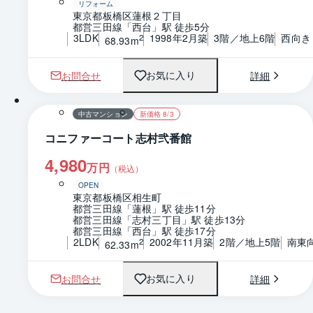
リフォーム
東京都板橋区蓮根２丁目
都営三田線「西台」駅 徒歩5分
3LDK
1998年2月築
3階／地上6階
西向き
2
68.93m
お問合せ
詳細
お気に入り
1 / 0
間取り
中古マンション
新価格 8/3
コニファーコート志村弐番館
4,980
万円
（税込）
OPEN
東京都板橋区相生町
都営三田線「蓮根」駅 徒歩11分
都営三田線「志村三丁目」駅 徒歩13分
都営三田線「西台」駅 徒歩17分
2LDK
2002年11月築
2階／地上5階
南東
2
62.33m
お問合せ
詳細
お気に入り