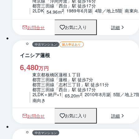
埼京線「浮間舟渡」駅 徒歩16分
都営三田線「西台」駅 徒歩17分
2LDK
1989年6月築
4階／地上5階
南東向
2
54.96m
お問合せ
詳細
お気に入り
1 / 0
間取り
中古マンション
購入申込あり
イニシア蓮根
6,480
万円
東京都板橋区蓮根１丁目
都営三田線「蓮根」駅 徒歩7分
都営三田線「志村三丁目」駅 徒歩11分
都営三田線「西台」駅 徒歩17分
2LDK＋納戸×1
2010年8月築
5階／地上7
2
65.20m
南向き
お問合せ
詳細
お気に入り
1 / 0
間取り
中古マンション