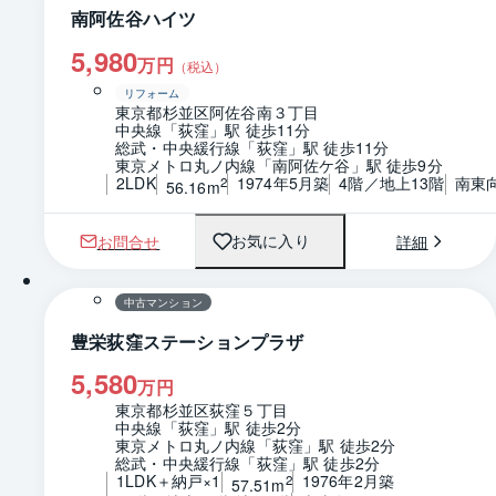
南阿佐谷ハイツ
5,980
万円
（税込）
リフォーム
東京都杉並区阿佐谷南３丁目
中央線「荻窪」駅 徒歩11分
総武・中央緩行線「荻窪」駅 徒歩11分
東京メトロ丸ノ内線「南阿佐ケ谷」駅 徒歩9分
2LDK
1974年5月築
4階／地上13階
南東
2
56.16m
お問合せ
詳細
お気に入り
1 / 0
間取り
中古マンション
豊栄荻窪ステーションプラザ
5,580
万円
東京都杉並区荻窪５丁目
中央線「荻窪」駅 徒歩2分
東京メトロ丸ノ内線「荻窪」駅 徒歩2分
総武・中央緩行線「荻窪」駅 徒歩2分
1LDK＋納戸×1
1976年2月築
2
57.51m