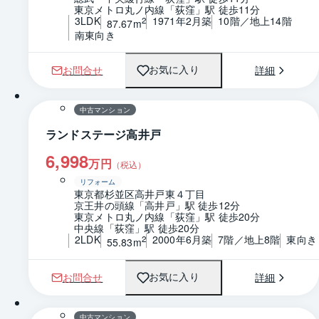
東京メトロ丸ノ内線「荻窪」駅 徒歩11分
3LDK
1971年2月築
10階／地上14階
2
87.67m
南東向き
お問合せ
詳細
お気に入り
1 / 0
間取り
中古マンション
ランドステージ高井戸
6,998
万円
（税込）
リフォーム
東京都杉並区高井戸東４丁目
京王井の頭線「高井戸」駅 徒歩12分
東京メトロ丸ノ内線「荻窪」駅 徒歩20分
中央線「荻窪」駅 徒歩20分
2LDK
2000年6月築
7階／地上8階
東向き
2
55.83m
お問合せ
詳細
お気に入り
1 / 0
間取り
中古マンション