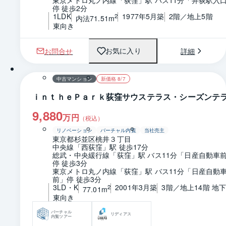
停 徒歩2分
1LDK
1977年5月築
2階／地上5階
2
内法71.51m
東向き
お問合せ
詳細
お気に入り
1 / 0
間取り
中古マンション
新価格 8/7
ｉｎｔｈｅＰａｒｋ荻窪サウステラス・シーズンテ
9,880
万円
（税込）
リノベーション
バーチャル内覧
当社売主
東京都杉並区桃井３丁目
中央線「西荻窪」駅 徒歩17分
総武・中央緩行線「荻窪」駅 バス11分「日産自動車
停 徒歩3分
東京メトロ丸ノ内線「荻窪」駅 バス11分「日産自動
前」停 徒歩3分
3LD・K
2001年3月築
3階／地上14階 地下
2
77.01m
東向き
バーチャル
リディアス
内覧ツアー