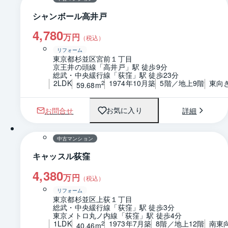
シャンボール高井戸
4,780
万円
（税込）
リフォーム
東京都杉並区宮前１丁目
京王井の頭線「高井戸」駅 徒歩9分
総武・中央緩行線「荻窪」駅 徒歩23分
2LDK
1974年10月築
5階／地上9階
東向
2
59.68m
お問合せ
詳細
お気に入り
1 / 0
間取り
中古マンション
キャッスル荻窪
4,380
万円
（税込）
リフォーム
東京都杉並区上荻１丁目
総武・中央緩行線「荻窪」駅 徒歩3分
東京メトロ丸ノ内線「荻窪」駅 徒歩4分
1LDK
1973年7月築
8階／地上12階
南東
2
40.46m