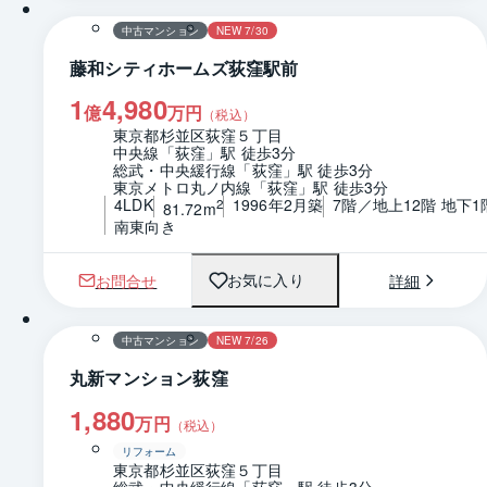
中古マンション
NEW 7/30
藤和シティホームズ荻窪駅前
1
4,980
億
万円
（税込）
東京都杉並区荻窪５丁目
中央線「荻窪」駅 徒歩3分
総武・中央緩行線「荻窪」駅 徒歩3分
東京メトロ丸ノ内線「荻窪」駅 徒歩3分
4LDK
1996年2月築
7階／地上12階 地下1
2
81.72m
南東向き
お問合せ
詳細
お気に入り
1 / 0
間取り
中古マンション
NEW 7/26
丸新マンション荻窪
1,880
万円
（税込）
リフォーム
東京都杉並区荻窪５丁目
総武・中央緩行線「荻窪」駅 徒歩3分