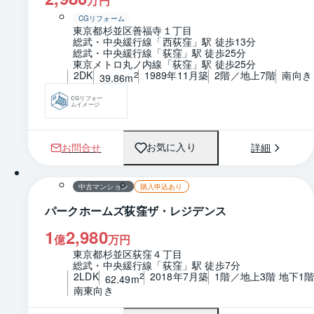
万円
CGリフォーム
東京都杉並区善福寺１丁目
総武・中央緩行線「西荻窪」駅 徒歩13分
総武・中央緩行線「荻窪」駅 徒歩25分
東京メトロ丸ノ内線「荻窪」駅 徒歩25分
2DK
1989年11月築
2階／地上7階
南向き
2
39.86m
CGリフォー
ムイメージ
お問合せ
詳細
お気に入り
1 / 0
間取り
中古マンション
購入申込あり
パークホームズ荻窪ザ・レジデンス
1
2,980
億
万円
東京都杉並区荻窪４丁目
総武・中央緩行線「荻窪」駅 徒歩7分
2LDK
2018年7月築
1階／地上3階 地下1
2
62.49m
南東向き