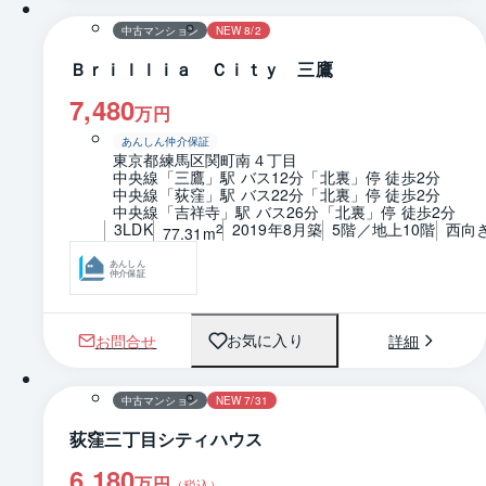
中古マンション
NEW 8/2
Ｂｒｉｌｌｉａ Ｃｉｔｙ 三鷹
7,480
万円
あんしん仲介保証
東京都練馬区関町南４丁目
中央線「三鷹」駅 バス12分「北裏」停 徒歩2分
中央線「荻窪」駅 バス22分「北裏」停 徒歩2分
中央線「吉祥寺」駅 バス26分「北裏」停 徒歩2分
3LDK
2019年8月築
5階／地上10階
西向
2
77.31m
あんしん
仲介保証
お問合せ
詳細
お気に入り
1 / 0
間取り
中古マンション
NEW 7/31
荻窪三丁目シティハウス
6,180
万円
（税込）