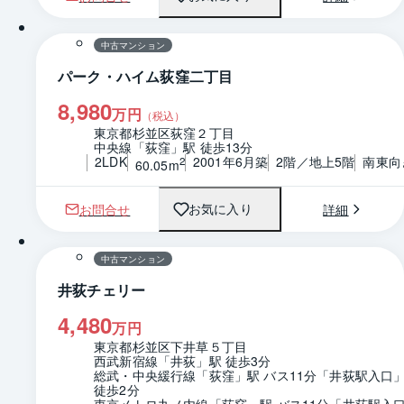
1 / 0
間取り
中古マンション
パーク・ハイム荻窪二丁目
8,980
万円
（税込）
東京都杉並区荻窪２丁目
中央線「荻窪」駅 徒歩13分
2LDK
2001年6月築
2階／地上5階
南東向
2
60.05m
お問合せ
詳細
お気に入り
1 / 0
間取り
中古マンション
井荻チェリー
4,480
万円
東京都杉並区下井草５丁目
西武新宿線「井荻」駅 徒歩3分
総武・中央緩行線「荻窪」駅 バス11分「井荻駅入口」
徒歩2分
東京メトロ丸ノ内線「荻窪」駅 バス11分「井荻駅入