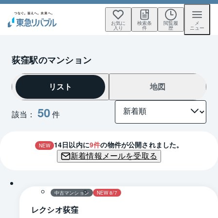
お気に
検索条
閲覧履
メ
入り
件
歴
ニュー
荻窪駅のマンション
リスト
地図
50
該当：
件
14
日以内に
9
件
の物件が公開されました。
NEW
新着情報メールを受取る
1 / 0
間取り
中古マンション
NEW 8/7
レクシオ荻窪