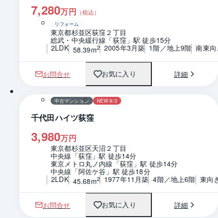
7,280
万円
（税込）
リフォーム
東京都杉並区荻窪２丁目
総武・中央緩行線「荻窪」駅 徒歩15分
2LDK
2005年3月築
1階／地上9階
南東向
2
58.39m
お問合せ
詳細
お気に入り
1 / 0
間取り
中古マンション
NEW 8/3
千代田ハイツ荻窪
3,980
万円
東京都杉並区天沼２丁目
中央線「荻窪」駅 徒歩14分
東京メトロ丸ノ内線「荻窪」駅 徒歩14分
中央線「阿佐ケ谷」駅 徒歩18分
2LDK
1977年11月築
4階／地上6階
東向
2
45.68m
お問合せ
詳細
お気に入り
1 / 0
間取り