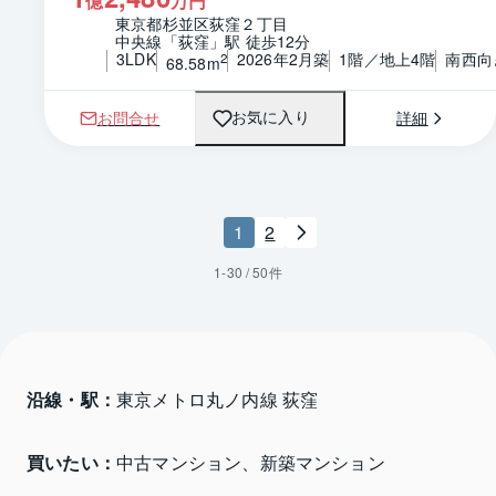
億
万円
東京都杉並区荻窪２丁目
中央線「荻窪」駅 徒歩12分
3LDK
2026年2月築
1階／地上4階
南西向
2
68.58m
お問合せ
詳細
お気に入り
1
2
1
-
30
/
50
件
沿線・駅：
東京メトロ丸ノ内線 荻窪
買いたい：
中古マンション、新築マンション