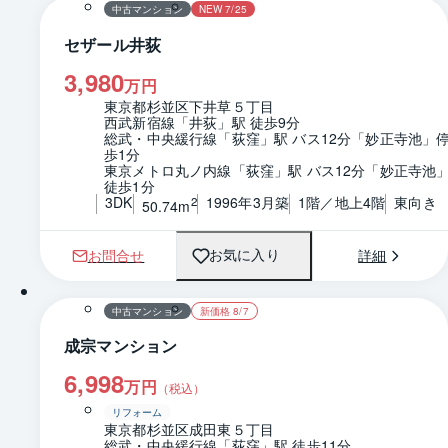
中古マンション
NEW 7/25
セザール井荻
3,980
万円
東京都杉並区下井草５丁目
西武新宿線「井荻」駅 徒歩9分
総武・中央緩行線「荻窪」駅 バス12分「妙正寺池」停
歩1分
東京メトロ丸ノ内線「荻窪」駅 バス12分「妙正寺池」
徒歩1分
3DK
1996年3月築
1階／地上4階
東向き
2
50.74m
お問合せ
詳細
お気に入り
1 / 0
間取り
中古マンション
新価格 8/7
成宗マンション
6,998
万円
（税込）
リフォーム
東京都杉並区成田東５丁目
総武・中央緩行線「荻窪」駅 徒歩11分