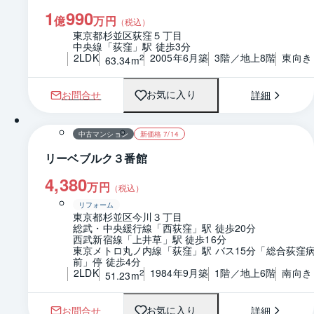
1
990
億
万円
（税込）
東京都杉並区荻窪５丁目
中央線「荻窪」駅 徒歩3分
2LDK
2005年6月築
3階／地上8階
東向き
2
63.34m
お問合せ
詳細
お気に入り
1 / 0
間取り
中古マンション
新価格 7/14
リーベブルク３番館
4,380
万円
（税込）
リフォーム
東京都杉並区今川３丁目
総武・中央緩行線「西荻窪」駅 徒歩20分
西武新宿線「上井草」駅 徒歩16分
東京メトロ丸ノ内線「荻窪」駅 バス15分「総合荻窪
前」停 徒歩4分
2LDK
1984年9月築
1階／地上6階
南向き
2
51.23m
お問合せ
詳細
お気に入り