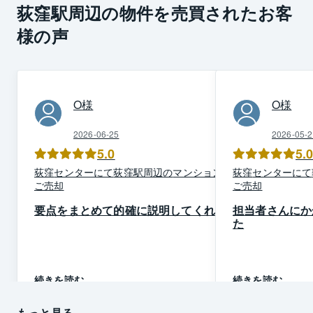
荻窪駅周辺の物件を売買されたお客
様の声
O
様
O
様
2026-06-25
2026-05-2
5.0
5.
荻窪
センター
にて
荻窪駅周辺
の
マンション
を
荻窪
センター
にて
ご売却
ご売却
要点をまとめて的確に説明してくれた
担当者さんにか
た
続きを読む
続きを読む
もっと見る