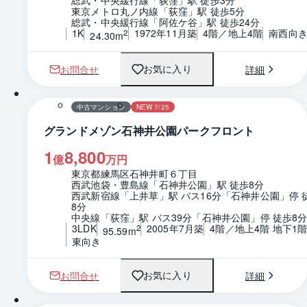
東京メトロ丸ノ内線「荻窪」駅 徒歩5分
総武・中央緩行線「阿佐ケ谷」駅 徒歩24分
1K
1972年11月築
4階／地上4階
南西向
2
24.30m
お問合せ
詳細
お気に入り
1 / 0
間取り
中古マンション
NEW 7/25
グランドメゾン石神井公園パークフロント
1
8,800
億
万円
東京都練馬区石神井町６丁目
西武池袋・豊島線「石神井公園」駅 徒歩8分
西武新宿線「上井草」駅 バス16分「石神井公園」停 
8分
中央線「荻窪」駅 バス39分「石神井公園」停 徒歩8
3LDK
2005年7月築
4階／地上4階 地下1
2
95.59m
東向き
お問合せ
詳細
お気に入り
1 / 0
間取り