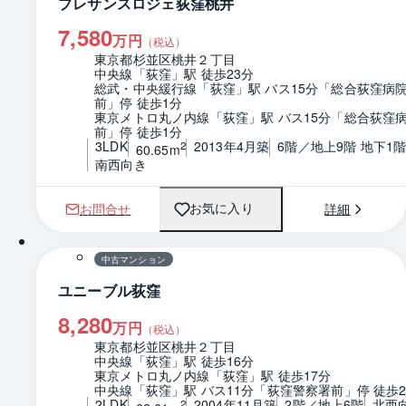
プレサンスロジェ荻窪桃井
7,580
万円
（税込）
東京都杉並区桃井２丁目
中央線「荻窪」駅 徒歩23分
総武・中央緩行線「荻窪」駅 バス15分「総合荻窪病
前」停 徒歩1分
東京メトロ丸ノ内線「荻窪」駅 バス15分「総合荻窪
前」停 徒歩1分
3LDK
2013年4月築
6階／地上9階 地下1
2
60.65m
南西向き
お問合せ
詳細
お気に入り
1 / 0
間取り
中古マンション
ユニーブル荻窪
8,280
万円
（税込）
東京都杉並区桃井２丁目
中央線「荻窪」駅 徒歩16分
東京メトロ丸ノ内線「荻窪」駅 徒歩17分
中央線「荻窪」駅 バス11分「荻窪警察署前」停 徒歩
2LDK
2004年11月築
2階／地上6階
北西
2