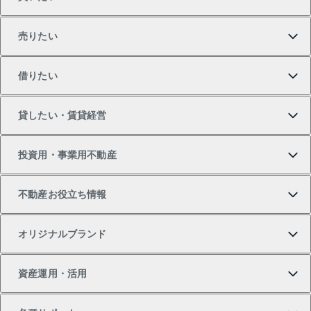
売りたい
買いたいTOP
借りたい
マンションの購入
売りたいTOP
貸したい・賃貸経営
新築・分譲マンションの購入
マンションの売却・査定
借りたいTOP
投資用・事業用不動産
中古マンションの購入
一戸建ての売却・査定
物件を借りる
貸したいTOP
不動産お役立ち情報
一戸建ての購入
土地の売却・査定
オフィス・店舗の賃貸
無料賃料査定
投資用・事業用不動産TOP
オリジナルブランド
新築一戸建ての購入
スピードAI査定
借りるときの流れ
マンション賃料データ
投資用不動産
不動産お役立ち情報
資産運用・活用
中古一戸建ての購入
不動産売却について
借りるガイド
賃貸管理プラン
事業用不動産
不動産AIアドバイザー Tellus Talk
当社売主リノベーションマンション