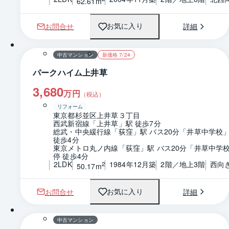
62.61m
お問合せ
詳細
お気に入り
1 / 0
間取り
中古マンション
新価格 7/24
パークハイム上井草
3,680
万円
（税込）
リフォーム
東京都杉並区上井草３丁目
西武新宿線「上井草」駅 徒歩7分
総武・中央緩行線「荻窪」駅 バス20分「井草中学校」
徒歩4分
東京メトロ丸ノ内線「荻窪」駅 バス20分「井草中学
停 徒歩4分
2LDK
1984年12月築
2階／地上3階
西向
2
50.17m
お問合せ
詳細
お気に入り
1 / 0
間取り
中古マンション