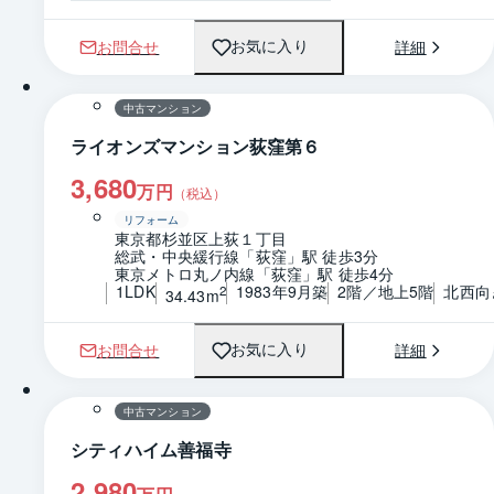
お問合せ
詳細
お気に入り
1 / 0
間取り
中古マンション
ライオンズマンション荻窪第６
3,680
万円
（税込）
リフォーム
東京都杉並区上荻１丁目
総武・中央緩行線「荻窪」駅 徒歩3分
東京メトロ丸ノ内線「荻窪」駅 徒歩4分
1LDK
1983年9月築
2階／地上5階
北西向
2
34.43m
お問合せ
詳細
お気に入り
1 / 0
間取り
中古マンション
シティハイム善福寺
2,980