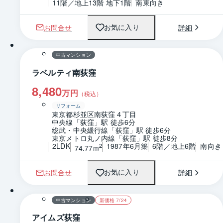
11階／地上13階 地下1階
南東向き
お問合せ
詳細
お気に入り
1 / 0
間取り
中古マンション
ラベルティ南荻窪
8,480
万円
（税込）
リフォーム
東京都杉並区南荻窪４丁目
中央線「荻窪」駅 徒歩6分
総武・中央緩行線「荻窪」駅 徒歩6分
東京メトロ丸ノ内線「荻窪」駅 徒歩8分
2LDK
1987年6月築
6階／地上6階
南向き
2
74.77m
お問合せ
詳細
お気に入り
1 / 0
間取り
中古マンション
新価格 7/24
アイムズ荻窪