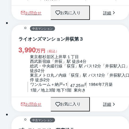
お問合せ
詳細
お気に入り
1 / 0
間取り
中古マンション
ライオンズマンション井荻第３
3,990
万円
（税込）
東京都杉並区上井草１丁目
西武新宿線「井荻」駅 徒歩4分
総武・中央緩行線「荻窪」駅 バス12分「井荻駅入口」
徒歩2分
東京メトロ丸ノ内線「荻窪」駅 バス12分「井荻駅入
停 徒歩2分
ワンルーム＋納戸×1
1984年7月築
2
47.25m
1階／地上3階 地下1階
東向き
お問合せ
詳細
お気に入り
1 / 0
間取り
中古マンション