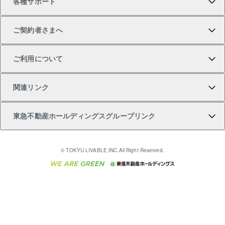
各種サポート
一棟リノベーションマンション L`GENTE（ルジェン
土地の購入
不動産査定について
リロケーションについて
マンション投資
マンションライブラリー
等価交換事業
テ）
ご契約者さまへ
不動産購入の流れ
売却サービス
貸すときの流れ
投資用マンション
人気マンションランキング
区分リノベーションマンション Lideas（リディアス）
不動産M&A
シニア向けサポート
ご利用について
投資用一棟レジデンスWELL SQUARE（ウェルスクエ
注目キーワード物件特集
不動産売却の流れ
貸すガイド
マンション一棟
暮らしに役立つ不動産メディア 「Lnote」
アセットマネジメント・出資
相続サポート
ご契約者さまサポートメニュー
ア）
関連リンク
購入ガイド
不動産買換えの流れ
アパート経営
不動産相場・不動産価格情報
不動産小口投資 LEGACIA（レガシア）
リフォームサポート
ご紹介・再契約特典
本人確認に関するお客様へのお願い
東急不動産ホールディングスグループリンク
売却ガイド
アパート投資用物件
不動産売却FAQ
入居者様専用-各種ご案内（賃貸）
金融商品取引について
すまいValue
多言語対応
English
繁体中文
簡体中文
これからご結婚される方に東急百貨店のブライダルク
© TOKYU LIVABLE,INC.All Right Reserved.
収益物件
不動産コラム・ニュース
東急こすもす会「こすもすWeb」
東急リバブル ソーシャルメディアポリシー
東急不動産
ラブ
ご意見・お問い合わせ（金融商品取引専用の相談・お
人材サービスのご用命は 東急リバブルスタッフ株式会
ビル購入（ビル一棟）
不動産用語集
東急コミュニティー
問い合わせ窓口）
社まで
投資用不動産の売却査定
不動産なんでもネット相談室
保険募集におけるプライバシー・ポリシー
東北の逸品を贈ります 東北すぐれものセレクション
東急リバブル