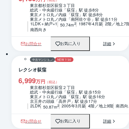
東京都杉並区荻窪３丁目
総武・中央緩行線「荻窪」駅 徒歩8分
東京メトロ丸ノ内線「荻窪」駅 徒歩8分
東京メトロ丸ノ内線「南阿佐ケ谷」駅 徒歩11分
1LDK＋納戸×1
1987年4月築
2階／地上7
2
50.74m
南西向き
お問合せ
詳細
お気に入り
1 / 0
間取り
中古マンション
NEW 7/30
レクシオ荻窪
6,999
万円
（税込）
東京都杉並区荻窪２丁目
総武・中央緩行線「荻窪」駅 徒歩15分
東京メトロ丸ノ内線「荻窪」駅 徒歩16分
京王井の頭線「高井戸」駅 徒歩17分
2LDK
2005年3月築
4階／地上9階
南西向
2
50.87m
お問合せ
詳細
お気に入り
1 / 0
間取り