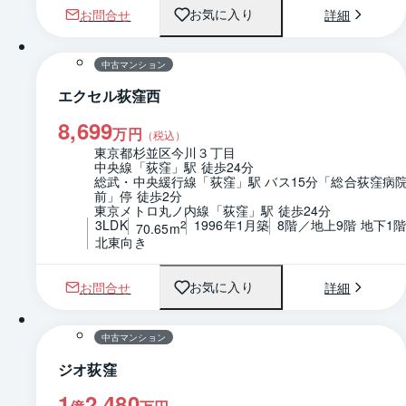
お問合せ
詳細
お気に入り
1 / 0
間取り
中古マンション
エクセル荻窪西
8,699
万円
（税込）
東京都杉並区今川３丁目
中央線「荻窪」駅 徒歩24分
総武・中央緩行線「荻窪」駅 バス15分「総合荻窪病
前」停 徒歩2分
東京メトロ丸ノ内線「荻窪」駅 徒歩24分
3LDK
1996年1月築
8階／地上9階 地下1
2
70.65m
北東向き
お問合せ
詳細
お気に入り
1 / 0
間取り
中古マンション
ジオ荻窪
1
2,480