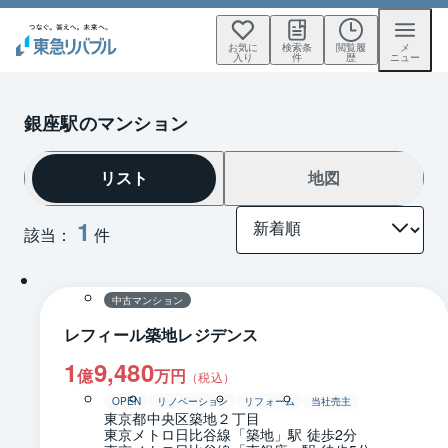
お気に
検索条
閲覧履
メ
入り
件
歴
ニュー
銀座駅のマンション
リスト
地図
1
該当：
件
1 / 0
間取り
中古マンション
レフィール築地レジデンス
1
9,480
億
万円
（税込）
OPEN
リノベーション
リフォーム
当社売主
東京都中央区築地２丁目
東京メトロ日比谷線「築地」駅 徒歩2分