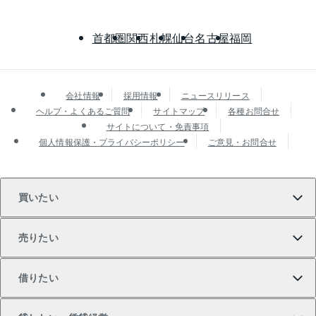
首都圏
関西
札幌
仙台
名古屋
福岡
会社情報
採用情報
ニュースリリース
ヘルプ・よくあるご質問
サイトマップ
各種お問合せ
サイトについて・免責事項
個人情報保護・プライバシーポリシー
ご意見・お問合せ
買いたい
売りたい
買いたいTOP
借りたい
マンションの購入
売りたいTOP