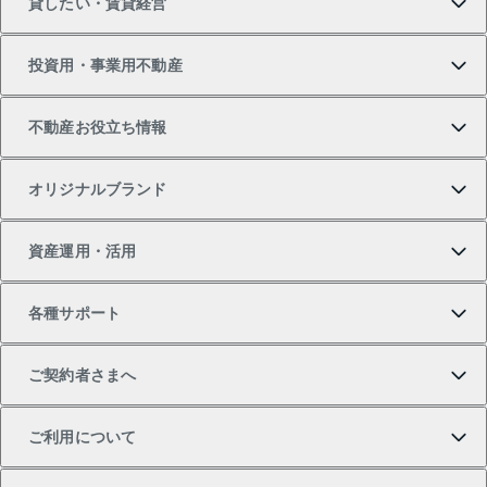
貸したい・賃貸経営
新築・分譲マンションの購入
マンションの売却・査定
借りたいTOP
投資用・事業用不動産
中古マンションの購入
一戸建ての売却・査定
物件を借りる
貸したいTOP
不動産お役立ち情報
一戸建ての購入
土地の売却・査定
オフィス・店舗の賃貸
無料賃料査定
投資用・事業用不動産TOP
オリジナルブランド
新築一戸建ての購入
スピードAI査定
借りるときの流れ
マンション賃料データ
投資用不動産
不動産お役立ち情報
資産運用・活用
中古一戸建ての購入
不動産売却について
借りるガイド
賃貸管理プラン
事業用不動産
不動産AIアドバイザー Tellus Talk
当社売主リノベーションマンション
各種サポート
一棟リノベーションマンション L`GENTE（ルジェン
土地の購入
不動産査定について
リロケーションについて
マンション投資
マンションライブラリー
等価交換事業
テ）
ご契約者さまへ
不動産購入の流れ
売却サービス
貸すときの流れ
投資用マンション
人気マンションランキング
区分リノベーションマンション Lideas（リディアス）
不動産M&A
シニア向けサポート
ご利用について
投資用一棟レジデンスWELL SQUARE（ウェルスクエ
注目キーワード物件特集
不動産売却の流れ
貸すガイド
マンション一棟
暮らしに役立つ不動産メディア 「Lnote」
アセットマネジメント・出資
相続サポート
ご契約者さまサポートメニュー
ア）