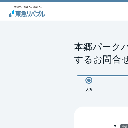
本郷パーク
するお問合
入力
中古