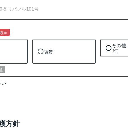
必須
その他
ど）
賃貸
意
護方針