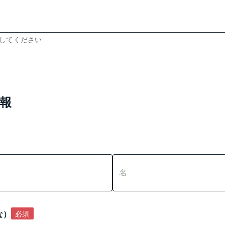
力してください
報
な）
必須