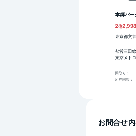
本郷パー
2
2,99
億
東京都文
都営三田線
東京メトロ
間取り
：
所在階数
：
お問合せ内