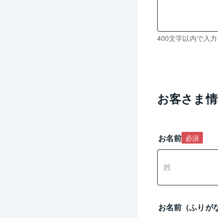
残
400文字以内で入
り
0
文
字
入
お客さま情
力
可
能
お名前
必須
お名前（ふりが