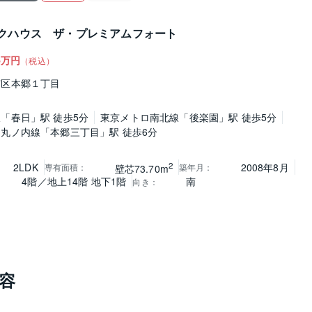
クハウス ザ・プレミアムフォート
8
万円
（税込）
京区本郷１丁目
「春日」駅 徒歩5分
東京メトロ南北線「後楽園」駅 徒歩5分
丸ノ内線「本郷三丁目」駅 徒歩6分
2
2LDK
2008年8月
専有面積
：
築年月
：
壁芯73.70m
4階／地上14階 地下1階
南
向き
：
容