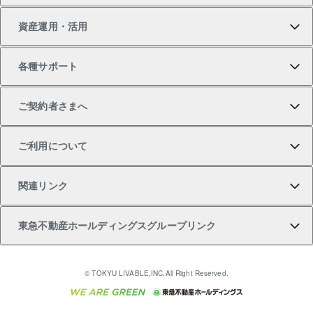
資産運用・活用
中古一戸建ての購入
不動産売却について
借りるガイド
賃貸管理プラン
事業用不動産
不動産AIアドバイザー Tellus Talk
当社売主リノベーションマンション
各種サポート
一棟リノベーションマンション L`GENTE（ルジェン
土地の購入
不動産査定について
リロケーションについて
マンション投資
マンションライブラリー
等価交換事業
テ）
ご契約者さまへ
不動産購入の流れ
売却サービス
貸すときの流れ
投資用マンション
人気マンションランキング
区分リノベーションマンション Lideas（リディアス）
不動産M&A
シニア向けサポート
ご利用について
投資用一棟レジデンスWELL SQUARE（ウェルスクエ
注目キーワード物件特集
不動産売却の流れ
貸すガイド
マンション一棟
暮らしに役立つ不動産メディア 「Lnote」
アセットマネジメント・出資
相続サポート
ご契約者さまサポートメニュー
ア）
関連リンク
購入ガイド
不動産買換えの流れ
アパート経営
不動産相場・不動産価格情報
不動産小口投資 LEGACIA（レガシア）
リフォームサポート
ご紹介・再契約特典
本人確認に関するお客様へのお願い
東急不動産ホールディングスグループリンク
売却ガイド
アパート投資用物件
不動産売却FAQ
入居者様専用-各種ご案内（賃貸）
金融商品取引について
すまいValue
多言語対応
English
繁体中文
簡体中文
これからご結婚される方に東急百貨店のブライダルク
© TOKYU LIVABLE,INC.All Right Reserved.
収益物件
不動産コラム・ニュース
東急こすもす会「こすもすWeb」
東急リバブル ソーシャルメディアポリシー
東急不動産
ラブ
ご意見・お問い合わせ（金融商品取引専用の相談・お
人材サービスのご用命は 東急リバブルスタッフ株式会