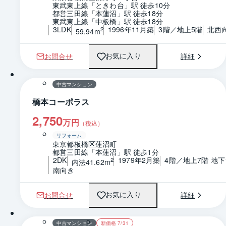
東武東上線「ときわ台」駅 徒歩10分
都営三田線「本蓮沼」駅 徒歩18分
東武東上線「中板橋」駅 徒歩18分
3LDK
1996年11月築
3階／地上5階
北西
2
59.94m
お問合せ
詳細
お気に入り
1 / 0
間取り
中古マンション
橋本コーポラス
2,750
万円
（税込）
リフォーム
東京都板橋区蓮沼町
都営三田線「本蓮沼」駅 徒歩1分
2DK
1979年2月築
4階／地上7階 地下
2
内法41.62m
南向き
お問合せ
詳細
お気に入り
1 / 0
間取り
中古マンション
新価格 7/31