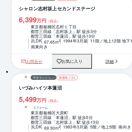
シャロン志村坂上セカンドステージ
6,399
万円
（税込）
東京都板橋区志村１丁目
都営三田線「志村坂上」駅 徒歩3分
都営三田線「本蓮沼」駅 徒歩10分
2LDK
1994年3月築
11階／地上12階 地下
2
67.65m
南東向き
お問合せ
詳細
お気に入り
1 / 0
間取り
中古マンション
新価格 7/23
いづみハイツ本蓮沼
5,499
万円
（税込）
リフォーム
東京都板橋区大原町
都営三田線「本蓮沼」駅 徒歩5分
都営三田線「志村坂上」駅 徒歩13分
3LDK
1983年3月築
5階／地上5階
南向き
2
69.30m