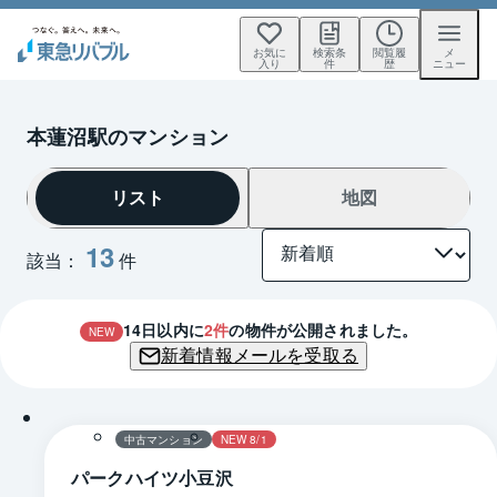
お気に
検索条
閲覧履
メ
入り
件
歴
ニュー
本蓮沼駅のマンション
リスト
地図
13
該当：
件
14
日以内に
2
件
の物件が公開されました。
NEW
新着情報メールを受取る
1 / 0
間取り
中古マンション
NEW 8/1
パークハイツ小豆沢