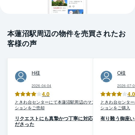
本蓮沼駅周辺の物件を売買されたお
客様の声
H
様
O
様
2026-04-04
2026-07-0
4.0
4.
ときわ台
センター
にて
本蓮沼駅周辺
の
マン
ときわ台
センター
ション
を
ご売却
ション
を
ご購入
リクエストにも真摯かつ丁寧に対応く
有り難う御座い
ださった