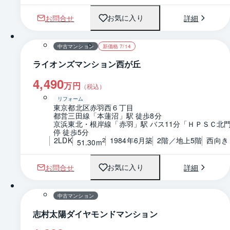
お問合せ
詳細
お気に入り
1 / 0
間取り
中古マンション
新価格 7/14
ライオンズマンション西が丘
4,490
万円
（税込）
リフォーム
東京都北区赤羽西６丁目
都営三田線「本蓮沼」駅 徒歩8分
京浜東北・根岸線「赤羽」駅 バス11分「ＨＰＳＣ北
停 徒歩5分
2LDK
1984年6月築
2階／地上5階
西向き
2
51.30m
お問合せ
詳細
お気に入り
1 / 0
間取り
中古マンション
志村太陽ダイヤモンドマンション