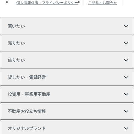
個人情報保護・プライバシーポリシー
ご意見・お問合せ
買いたい
売りたい
買いたいTOP
借りたい
マンションの購入
売りたいTOP
貸したい・賃貸経営
新築・分譲マンションの購入
マンションの売却・査定
借りたいTOP
投資用・事業用不動産
中古マンションの購入
一戸建ての売却・査定
物件を借りる
貸したいTOP
不動産お役立ち情報
一戸建ての購入
土地の売却・査定
オフィス・店舗の賃貸
無料賃料査定
投資用・事業用不動産TOP
オリジナルブランド
新築一戸建ての購入
スピードAI査定
借りるときの流れ
マンション賃料データ
投資用不動産
不動産お役立ち情報