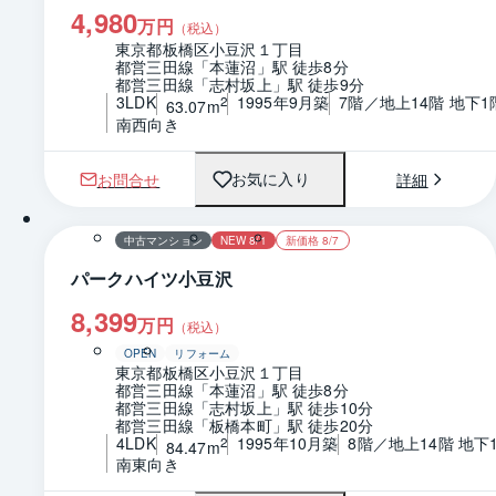
4,980
万円
（税込）
東京都板橋区小豆沢１丁目
都営三田線「本蓮沼」駅 徒歩8分
都営三田線「志村坂上」駅 徒歩9分
3LDK
1995年9月築
7階／地上14階 地下1
2
63.07m
南西向き
お問合せ
詳細
お気に入り
1 / 0
間取り
中古マンション
NEW 8/1
新価格 8/7
パークハイツ小豆沢
8,399
万円
（税込）
OPEN
リフォーム
東京都板橋区小豆沢１丁目
都営三田線「本蓮沼」駅 徒歩8分
都営三田線「志村坂上」駅 徒歩10分
都営三田線「板橋本町」駅 徒歩20分
4LDK
1995年10月築
8階／地上14階 地下
2
84.47m
南東向き