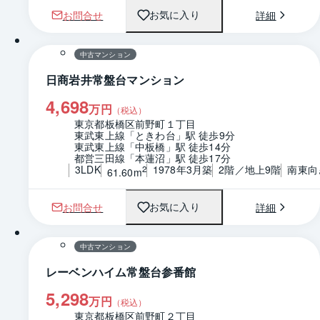
お問合せ
詳細
お気に入り
1 / 0
間取り
中古マンション
日商岩井常盤台マンション
4,698
万円
（税込）
東京都板橋区前野町１丁目
東武東上線「ときわ台」駅 徒歩9分
東武東上線「中板橋」駅 徒歩14分
都営三田線「本蓮沼」駅 徒歩17分
3LDK
1978年3月築
2階／地上9階
南東向
2
61.60m
お問合せ
詳細
お気に入り
1 / 0
間取り
中古マンション
レーベンハイム常盤台参番館
5,298
万円
（税込）
東京都板橋区前野町２丁目