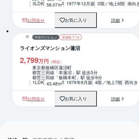
3LDK
1977年12月築
3階／地上6階
南向
2
58.07m
お問合せ
詳細
お気に入り
1 / 0
間取り
中古マンション
新価格 7/14
ライオンズマンション蓮沼
2,799
万円
（税込）
東京都板橋区蓮沼町
都営三田線「本蓮沼」駅 徒歩3分
都営三田線「板橋本町」駅 徒歩9分
1LDK
1979年8月築
4階／地上7階
西向き
2
43.48m
お問合せ
詳細
お気に入り