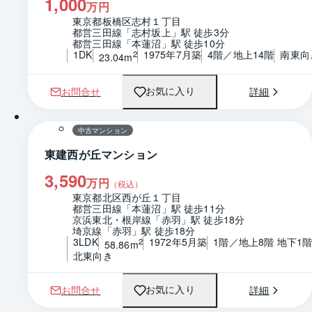
1,000
万円
東京都板橋区志村１丁目
都営三田線「志村坂上」駅 徒歩3分
都営三田線「本蓮沼」駅 徒歩10分
1DK
1975年7月築
4階／地上14階
南東向
2
23.04m
お問合せ
詳細
お気に入り
1 / 0
間取り
中古マンション
東建西が丘マンション
3,590
万円
（税込）
東京都北区西が丘１丁目
都営三田線「本蓮沼」駅 徒歩11分
京浜東北・根岸線「赤羽」駅 徒歩18分
埼京線「赤羽」駅 徒歩18分
3LDK
1972年5月築
1階／地上8階 地下1
2
58.86m
北東向き
お問合せ
詳細
お気に入り
1 / 0
間取り