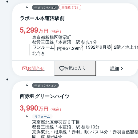
中古マンション
新価格 7/31
ラポール本蓮沼駅前
5,299
万円
（税込）
東京都板橋区蓮沼町
都営三田線「本蓮沼」駅 徒歩1分
ワンルーム
1992年9月築
2階／地上1
2
内法57.29m
北向き
お問合せ
詳細
お気に入り
1 / 0
間取り
中古マンション
西赤羽グリーンハイツ
3,990
万円
（税込）
リフォーム
東京都北区赤羽西６丁目
都営三田線「本蓮沼」駅 徒歩10分
京浜東北・根岸線「赤羽」駅 バス14分「赤羽自然観
園」停 徒歩4分