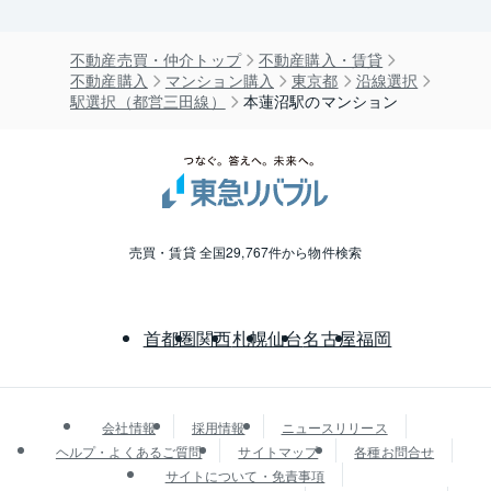
不動産売買・仲介トップ
不動産購入・賃貸
不動産購入
マンション購入
東京都
沿線選択
駅選択（都営三田線）
本蓮沼駅のマンション
売買・賃貸 全国29,767件から物件検索
首都圏
関西
札幌
仙台
名古屋
福岡
会社情報
採用情報
ニュースリリース
ヘルプ・よくあるご質問
サイトマップ
各種お問合せ
サイトについて・免責事項