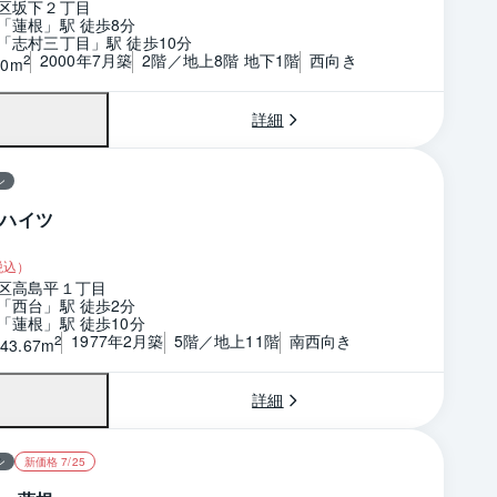
区坂下２丁目
「蓮根」駅 徒歩8分
「志村三丁目」駅 徒歩10分
2000年7月築
2階／地上8階 地下1階
西向き
2
40m
詳細
ン
ハイツ
税込）
区高島平１丁目
「西台」駅 徒歩2分
「蓮根」駅 徒歩10分
1977年2月築
5階／地上11階
南西向き
2
43.67m
詳細
ン
新価格 7/25