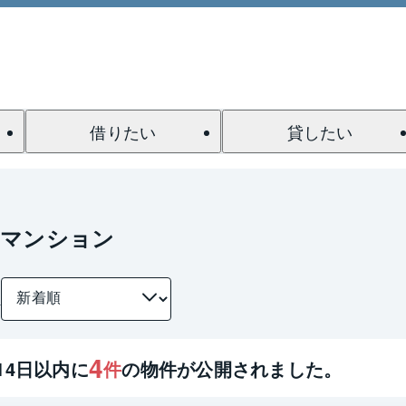
借りたい
貸したい
のマンション
件
4
14
日以内に
件
の物件が公開されました。
1 / 0
間取り