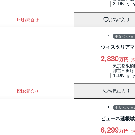
3LDK
61.
お問合せ
お気に入り
1 / 0
間取り
中古マンショ
ウィスタリアマ
2,830
万円
（
東京都板橋
都営三田線
1LDK
51.
お問合せ
お気に入り
1 / 0
間取り
中古マンショ
ビューネ蓮根城
6,299
万円
（