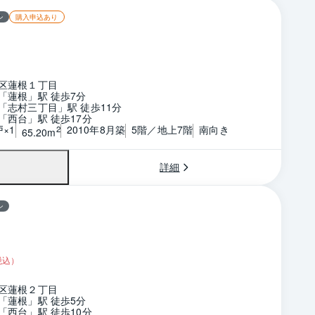
ン
購入申込あり
区蓮根１丁目
「蓮根」駅 徒歩7分
「志村三丁目」駅 徒歩11分
「西台」駅 徒歩17分
戸×1
2010年8月築
5階／地上7階
南向き
2
65.20m
詳細
ン
税込）
区蓮根２丁目
「蓮根」駅 徒歩5分
「西台」駅 徒歩10分