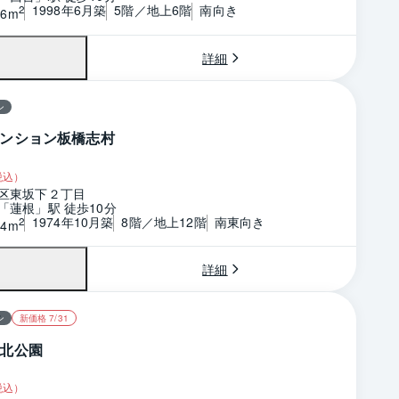
1998年6月築
5階／地上6階
南向き
2
06m
詳細
ン
ンション板橋志村
税込）
区東坂下２丁目
「蓮根」駅 徒歩10分
1974年10月築
8階／地上12階
南東向き
2
74m
詳細
ン
新価格 7/31
北公園
税込）