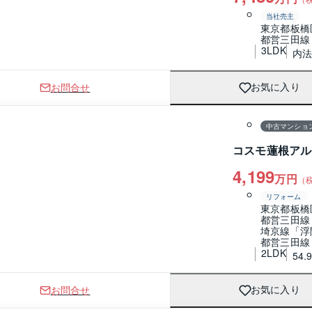
当社売主
東京都板橋
都営三田線
3LDK
内法
お問合せ
お気に入り
1 / 0
間取り
中古マンショ
コスモ蓮根アル
4,199
万円
（
リフォーム
東京都板橋
都営三田線
埼京線「浮
都営三田線
2LDK
54.
お問合せ
お気に入り
1 / 0
間取り