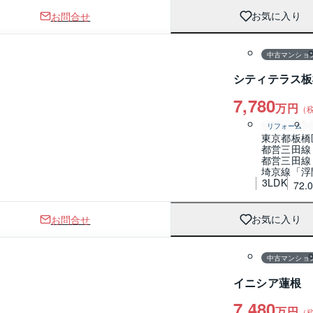
お問合せ
お気に入り
1 / 0
間取り
中古マンショ
シティテラス板
7,780
万円
（
リフォーム
東京都板橋
都営三田線
都営三田線
埼京線「浮
3LDK
72.
お問合せ
お気に入り
1 / 0
間取り
中古マンショ
イニシア蓮根
7,480
万円
（