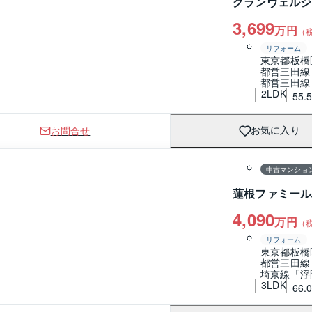
グランヴェルジ
3,699
万円
（
リフォーム
東京都板橋
都営三田線
都営三田線
2LDK
55.
お問合せ
お気に入り
1 / 0
間取り
中古マンショ
蓮根ファミール
4,090
万円
（
リフォーム
東京都板橋
都営三田線
埼京線「浮
3LDK
66.