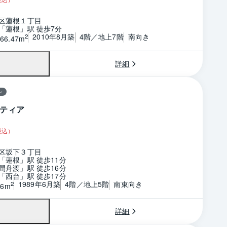
区蓮根１丁目
「蓮根」駅 徒歩7分
2010年8月築
4階／地上7階
南向き
2
66.47m
詳細
ン
ティア
税込）
区坂下３丁目
「蓮根」駅 徒歩11分
間舟渡」駅 徒歩16分
「西台」駅 徒歩17分
1989年6月築
4階／地上5階
南東向き
2
96m
詳細