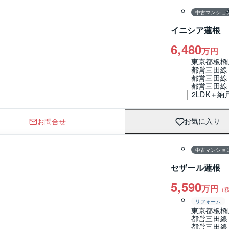
中古マンショ
イニシア蓮根
6,480
万円
東京都板橋
都営三田線
都営三田線
都営三田線
2LDK＋納
お問合せ
お気に入り
1 / 0
間取り
中古マンショ
セザール蓮根
5,590
万円
（
リフォーム
東京都板橋
都営三田線
都営三田線