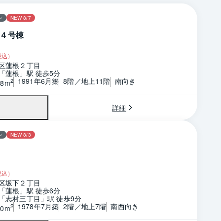
ン
NEW 8/7
４号棟
税込）
区蓮根２丁目
「蓮根」駅 徒歩5分
1991年6月築
8階／地上11階
南向き
2
28m
詳細
ン
NEW 8/3
税込）
区坂下２丁目
「蓮根」駅 徒歩6分
「志村三丁目」駅 徒歩9分
1978年7月築
2階／地上7階
南西向き
2
00m