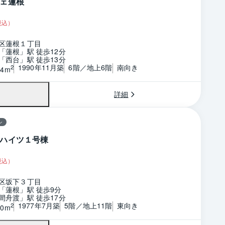
ェ蓮根
税込）
区蓮根１丁目
「蓮根」駅 徒歩12分
「西台」駅 徒歩13分
1990年11月築
6階／地上6階
南向き
2
54m
詳細
ン
ハイツ１号棟
税込）
区坂下３丁目
「蓮根」駅 徒歩9分
間舟渡」駅 徒歩17分
1977年7月築
5階／地上11階
東向き
2
00m