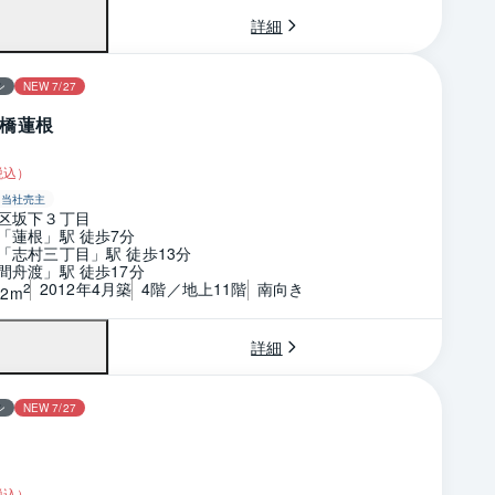
詳細
ン
NEW 7/27
橋蓮根
税込）
当社売主
区坂下３丁目
「蓮根」駅 徒歩7分
「志村三丁目」駅 徒歩13分
間舟渡」駅 徒歩17分
2012年4月築
4階／地上11階
南向き
2
02m
詳細
ン
NEW 7/27
税込）