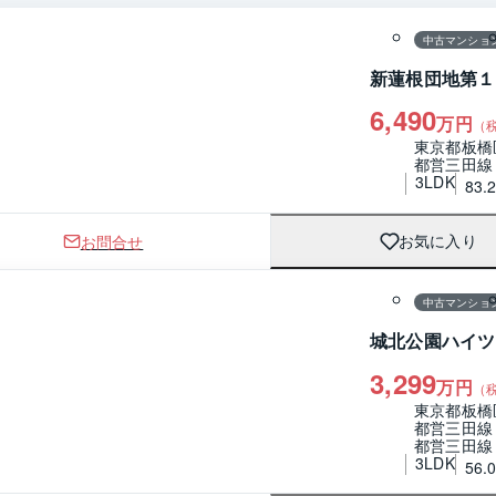
中古マンショ
新蓮根団地第１
6,490
万円
（
東京都板橋
都営三田線
3LDK
83.
お問合せ
お気に入り
1 / 0
間取り
中古マンショ
城北公園ハイツ
3,299
万円
（
東京都板橋
都営三田線
都営三田線
3LDK
56.