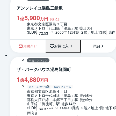
アンソレイユ湯島三組坂
1
5,900
億
万円
（税込）
東京都文京区湯島３丁目
東京メトロ千代田線「湯島」駅 徒歩3分
3LDK
2000年12月築
2階／地上13階
東向
2
72.53m
お問合せ
詳細
お気に入り
1 / 0
間取り
中古マンション
ザ・パークハウス湯島龍岡町
1
4,880
億
万円
あんしん仲介保証
CGリフォーム
東京都文京区湯島４丁目
東京メトロ千代田線「湯島」駅 徒歩8分
都営大江戸線「本郷三丁目」駅 徒歩9分
山手線「御徒町」駅 徒歩14分
2LDK
2014年10月築
2階／地上7階 地下1
2
64.37m
南向き