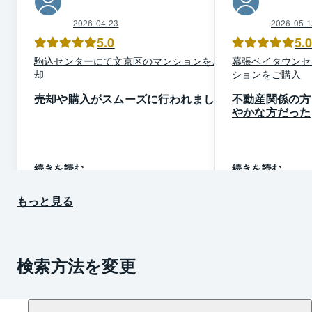
2026-04-23
2026-05-1
5.0
5.
駒込
センター
にて
文京区
の
マンション
を
ご売
幕張ベイタウン
セ
却
ション
を
ご購入
売却や購入がスムーズに行われました
不動産関係の方
やかな方だった
続きを読む
続きを読む
もっと見る
検索方法を変更