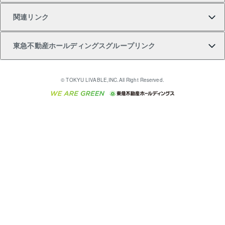
ア）
関連リンク
購入ガイド
不動産買換えの流れ
アパート経営
不動産相場・不動産価格情報
不動産小口投資 LEGACIA（レガシア）
リフォームサポート
ご紹介・再契約特典
本人確認に関するお客様へのお願い
東急不動産ホールディングスグループリンク
売却ガイド
アパート投資用物件
不動産売却FAQ
入居者様専用-各種ご案内（賃貸）
金融商品取引について
すまいValue
多言語対応
English
繁体中文
簡体中文
これからご結婚される方に東急百貨店のブライダルク
© TOKYU LIVABLE,INC.All Right Reserved.
収益物件
不動産コラム・ニュース
東急こすもす会「こすもすWeb」
東急リバブル ソーシャルメディアポリシー
東急不動産
ラブ
ご意見・お問い合わせ（金融商品取引専用の相談・お
人材サービスのご用命は 東急リバブルスタッフ株式会
ビル購入（ビル一棟）
不動産用語集
東急コミュニティー
問い合わせ窓口）
社まで
投資用不動産の売却査定
不動産なんでもネット相談室
保険募集におけるプライバシー・ポリシー
東北の逸品を贈ります 東北すぐれものセレクション
東急リバブル
ダイレクトメール（郵送物）・Eメールなどの送付停
事業用不動産の売却査定
住まいの税金
民泊の開業・運営のご相談は「ReINN株式会社」まで
東急住宅リース
止について
海外不動産
物件一括検索（購入＆賃貸）
宅地建物取引業者の皆様へ
学生情報センター（ナジック）
グループの一覧をもっと見る