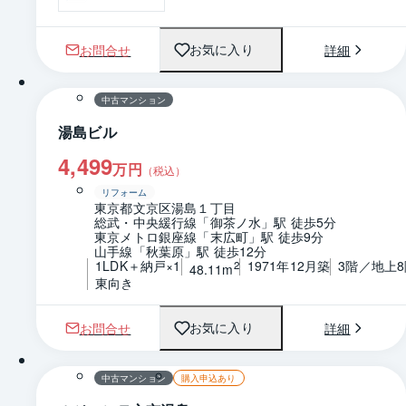
お問合せ
詳細
お気に入り
1 / 0
間取り
中古マンション
湯島ビル
4,499
万円
（税込）
リフォーム
東京都文京区湯島１丁目
総武・中央緩行線「御茶ノ水」駅 徒歩5分
東京メトロ銀座線「末広町」駅 徒歩9分
山手線「秋葉原」駅 徒歩12分
1LDK＋納戸×1
1971年12月築
3階／地上8
2
48.11m
東向き
お問合せ
詳細
お気に入り
1 / 0
間取り
中古マンション
購入申込あり