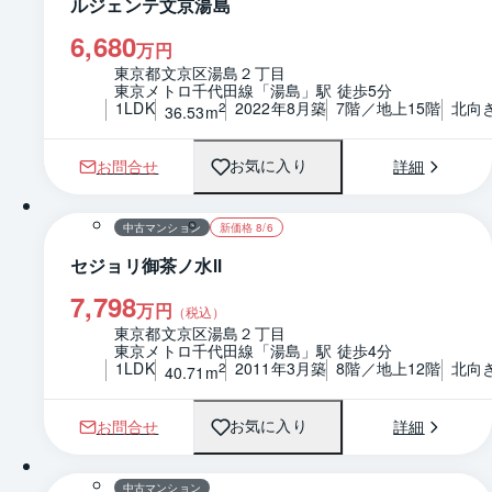
ルジェンテ文京湯島
6,680
万円
東京都文京区湯島２丁目
東京メトロ千代田線「湯島」駅 徒歩5分
1LDK
2022年8月築
7階／地上15階
北向
2
36.53m
お問合せ
詳細
お気に入り
1 / 0
間取り
中古マンション
新価格 8/6
セジョリ御茶ノ水Ⅱ
7,798
万円
（税込）
東京都文京区湯島２丁目
東京メトロ千代田線「湯島」駅 徒歩4分
1LDK
2011年3月築
8階／地上12階
北向
2
40.71m
お問合せ
詳細
お気に入り
1 / 0
間取り
中古マンション