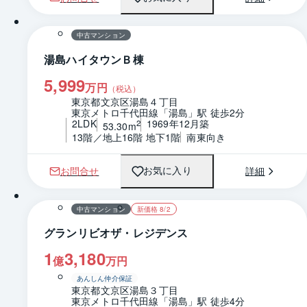
1 / 0
間取り
中古マンション
湯島ハイタウンＢ棟
5,999
万円
（税込）
東京都文京区湯島４丁目
東京メトロ千代田線「湯島」駅 徒歩2分
2LDK
1969年12月築
2
53.30m
13階／地上16階 地下1階
南東向き
お問合せ
詳細
お気に入り
1 / 0
間取り
中古マンション
新価格 8/2
グランリビオザ・レジデンス
1
3,180
億
万円
あんしん仲介保証
東京都文京区湯島３丁目
東京メトロ千代田線「湯島」駅 徒歩4分