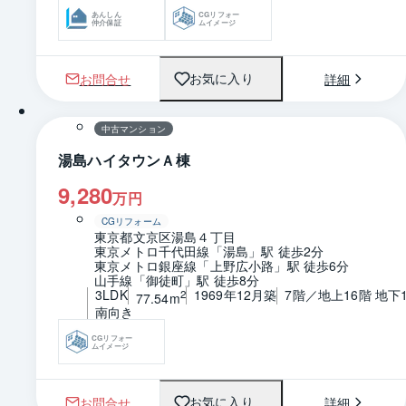
あんしん
CGリフォー
仲介保証
ムイメージ
お問合せ
詳細
お気に入り
1 / 0
間取り
中古マンション
湯島ハイタウンＡ棟
9,280
万円
CGリフォーム
東京都文京区湯島４丁目
東京メトロ千代田線「湯島」駅 徒歩2分
東京メトロ銀座線「上野広小路」駅 徒歩6分
山手線「御徒町」駅 徒歩8分
3LDK
1969年12月築
7階／地上16階 地下
2
77.54m
南向き
CGリフォー
ムイメージ
お問合せ
詳細
お気に入り