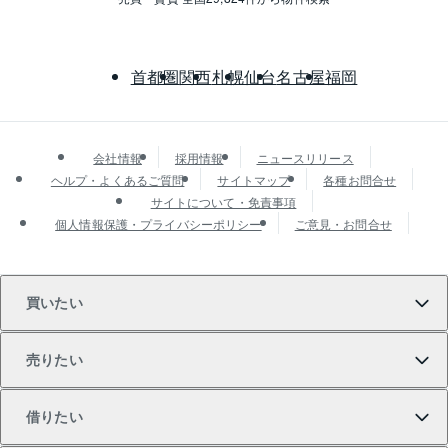
首都圏
関西
札幌
仙台
名古屋
福岡
会社情報
採用情報
ニュースリリース
ヘルプ・よくあるご質問
サイトマップ
各種お問合せ
サイトについて・免責事項
個人情報保護・プライバシーポリシー
ご意見・お問合せ
買いたい
売りたい
買いたいTOP
借りたい
マンションの購入
売りたいTOP