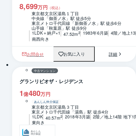
8,699
万円
（税込）
東京都文京区湯島１丁目
中央線「御茶ノ水」駅 徒歩5分
東京メトロ千代田線「新御茶ノ水」駅 徒歩6分
山手線「秋葉原」駅 徒歩9分
1LDK＋納戸×1
1983年6月築
4階／地上1
2
47.52m
南西向き
お問合せ
詳細
お気に入り
1 / 0
間取り
中古マンション
グランリビオザ・レジデンス
1
480
億
万円
あんしん仲介保証
東京都文京区湯島３丁目
東京メトロ千代田線「湯島」駅 徒歩4分
1LDK
2018年3月築
2階／地上14階 地下1
2
40.57m
東向き
あんしん
仲介保証