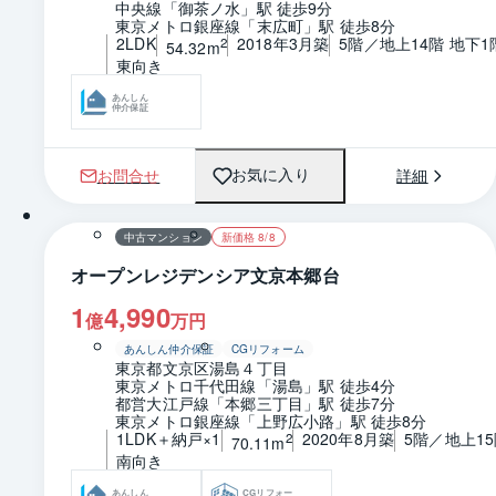
中央線「御茶ノ水」駅 徒歩9分
東京メトロ銀座線「末広町」駅 徒歩8分
2LDK
2018年3月築
5階／地上14階 地下1
2
54.32m
東向き
あんしん
仲介保証
お問合せ
詳細
お気に入り
1 / 0
間取り
中古マンション
新価格 8/8
オープンレジデンシア文京本郷台
1
4,990
億
万円
あんしん仲介保証
CGリフォーム
東京都文京区湯島４丁目
東京メトロ千代田線「湯島」駅 徒歩4分
都営大江戸線「本郷三丁目」駅 徒歩7分
東京メトロ銀座線「上野広小路」駅 徒歩8分
1LDK＋納戸×1
2020年8月築
5階／地上1
2
70.11m
南向き
あんしん
CGリフォー