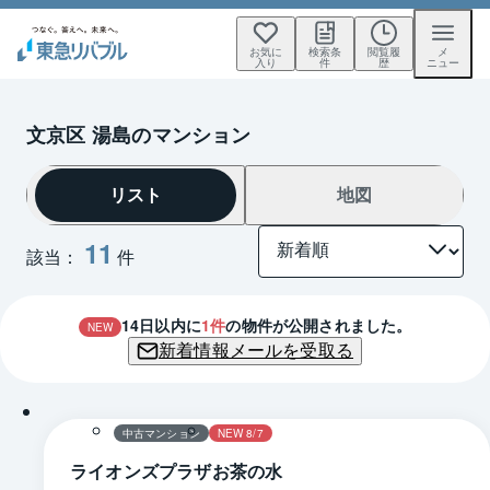
お気に
検索条
閲覧履
メ
入り
件
歴
ニュー
文京区 湯島のマンション
リスト
地図
11
該当：
件
14
日以内に
1
件
の物件が公開されました。
NEW
新着情報メールを受取る
1 / 0
中古マンション
NEW 8/7
ライオンズプラザお茶の水