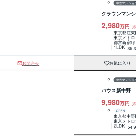
中古マンショ
クラウンマンシ
2,980
万円
（
東京都江東
東京メトロ
都営新宿線
1LDK
35.
お問合せ
お気に入り
1 / 0
間取り
中古マンショ
バウス新中野
9,980
万円
（
OPEN
東京都中野
東京メトロ
2LDK
54.