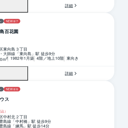
詳細
ン
NEW 8/7
島百花園
区東向島３丁目
・大師線「東向島」駅 徒歩9分
1982年1月築
4階／地上10階
東向き
2
30m
詳細
ン
NEW 8/6
ウス
税込）
区中村北２丁目
豊島線「中村橋」駅 徒歩9分
豊島線「練馬」駅 徒歩14分