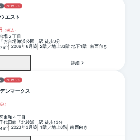
ン
NEW 8/6
ウエスト
円
（税込）
台場２丁目
「お台場海浜公園」駅 徒歩3分
2006年6月築
2階／地上33階 地下1階
南西向き
2
97m
詳細
ン
NEW 8/6
デンマークス
税込）
区東和４丁目
千代田線「北綾瀬」駅 徒歩13分
2023年3月築
1階／地上8階
南西向き
2
14m