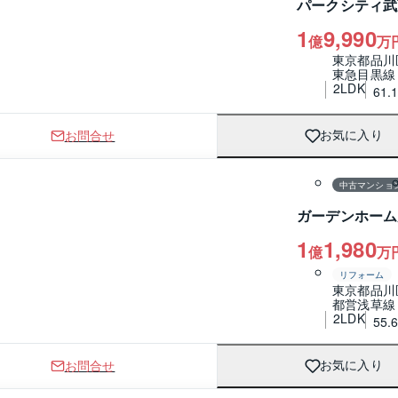
パークシティ武
1
9,990
億
万
東京都品川
東急目黒線
2LDK
61.
お問合せ
お気に入り
1 / 0
間取り
中古マンショ
ガーデンホーム
1
1,980
億
万
リフォーム
東京都品川
都営浅草線
2LDK
55.
お問合せ
お気に入り
1 / 0
間取り