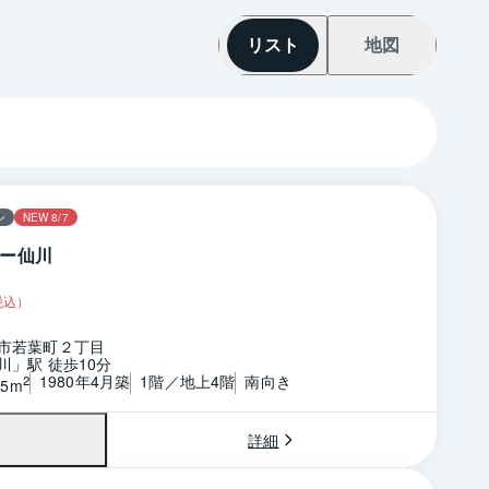
リスト
地図
ン
NEW 8/7
ー仙川
税込）
市若葉町２丁目
川」駅 徒歩10分
1980年4月築
1階／地上4階
南向き
2
35m
詳細