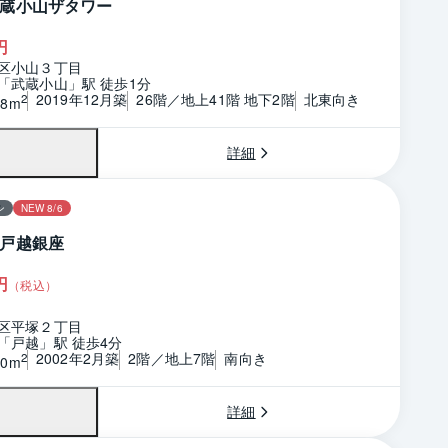
蔵小山ザタワー
円
区小山３丁目
「武蔵小山」駅 徒歩1分
2019年12月築
26階／地上41階 地下2階
北東向き
2
18m
詳細
ン
NEW 8/6
戸越銀座
円
（税込）
区平塚２丁目
「戸越」駅 徒歩4分
2002年2月築
2階／地上7階
南向き
2
60m
詳細