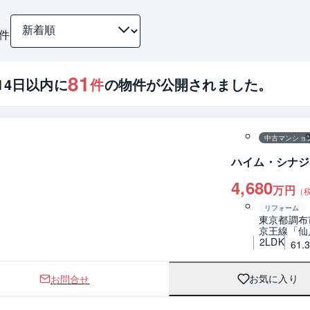
件
81
14
日以内に
件
の物件が公開されました。
1 / 0
間取り
中古マンショ
ハイム・シナジ
4,680
万円
（
リフォーム
東京都調布
京王線「仙
2LDK
61.
お問合せ
お気に入り
1 / 0