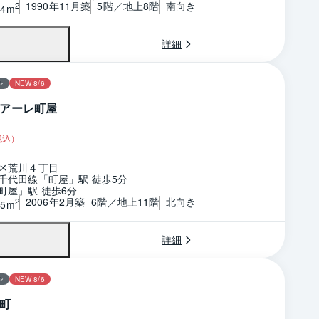
1990年11月築
5階／地上8階
南向き
2
54m
詳細
ン
NEW 8/6
アーレ町屋
税込）
区荒川４丁目
千代田線「町屋」駅 徒歩5分
町屋」駅 徒歩6分
2006年2月築
6階／地上11階
北向き
2
05m
詳細
ン
NEW 8/6
町