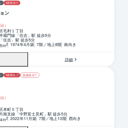
ン
NEW 8/7
ョン
税込）
区毛利１丁目
半蔵門線「住吉」駅 徒歩5分
「住吉」駅 徒歩5分
1974年4月築
7階／地上8階
南向き
2
35m
詳細
ン
NEW 8/7
新価格 8/7
税込）
区本町５丁目
方南支線「中野富士見町」駅 徒歩5分
2022年11月築
7階／地上13階
西向き
2
94m