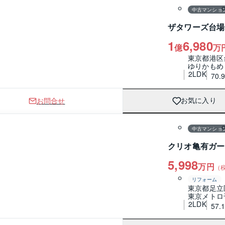
中古マンショ
ザタワーズ台場
1
6,980
億
万
東京都港区
ゆりかもめ
2LDK
70.
お問合せ
お気に入り
1 / 0
間取り
中古マンショ
クリオ亀有ガー
5,998
万円
（
リフォーム
東京都足立
東京メトロ
2LDK
57.