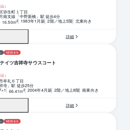
税込）
区弥生町１丁目
方南支線「中野新橋」駅 徒歩4分
1983年1月築
2階／地上5階
北東向き
2
16.50m
詳細
ン
NEW 8/6
テイツ吉祥寺サウスコート
税込）
市牟礼６丁目
祥寺」駅 徒歩25分
戸×1
2004年4月築
2階／地上8階
南東向き
2
66.41m
詳細
ン
NEW 8/6