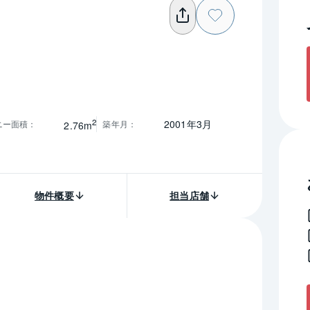
2
2001年3月
ニー面積
：
築年月
：
2.76m
物件概要
担当店舗