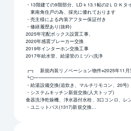
・13階建ての9階部分、LDｋ13.1帖の2ＬＤＫタ
　東南角住戸の為、採光に優れております
・売主様による内装アフター保証付き
・修繕履歴あり(抜粋)
2025年宅配ボックス設置工事、
2020年感震ブレーカー交換
2019年インターホン交換工事
2017年給水管、給湯管のミヅハ洗浄
┏┓　新規内装リノベーション物件※2025年11月
┗□━━━━━━━━━━━━━━━━━━━━
・給湯設備交換(追炊き、マルチリモコン、20号)
・システムキッチン新規交換(人大トップ)
食器洗浄乾燥機、浄水器付水栓、3口コンロ、レ
・ユニットバス(1317)新規交換
・洗面化粧台
・フリーリング張替え、フロアタイル、
・クロス張替え、