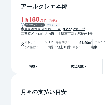
アールクレエ本郷
1
180
億
万円
（税込）
中古マンション
リフォーム
東京都
文京区
本郷５丁目
（
Googleマップ
）
東京メトロ丸ノ内線
「本郷三丁目」駅
徒歩3分
2
2LDK
間取り
：
専有面積
：
バルコ
54.50m
9階／地上13階
南東
所在階数
：
向き
：
特徴
周辺地図
月々の支払い目安