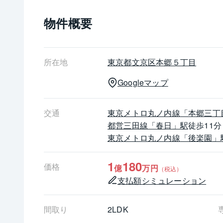
・建具交換、玄関収納…
物件概要
・室内クリーニング
┏┓アクセス≪3駅6路線利用可≫
┗□━━━━━━━━━━━━━━━━━━━━
・東京メトロ丸ノ内線、都営大江戸線「本郷三丁
所在地
東京都
文京区
本郷５丁目
・都営三田線、都営大江戸線「春日」駅　徒歩11
Googleマップ
・東京メトロ丸の内線・南北線「後楽園」駅　徒
・ＪＲ中央総武線、都営三田線「水道橋」駅　徒
交通
東京メトロ丸ノ内線
「本郷三丁
都営三田線
「春日」駅
徒歩11分
現在空室の為、ごゆっくりとご見学が可能です。
東京メトロ丸ノ内線
「後楽園」
お気軽にお問い合わせくださいませ。
1
180
価格
億
万円
（税込）
支払額シミュレーション
間取り
2LDK