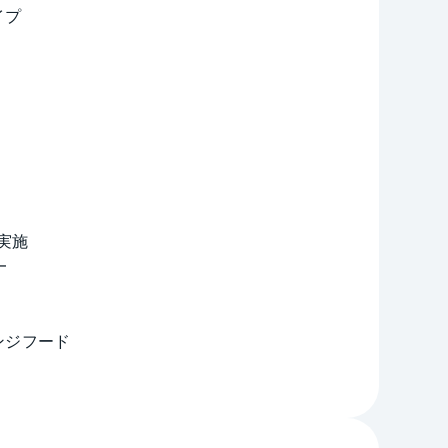
イプ
実施
━
ンジフード