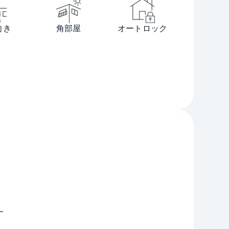
向き
角部屋
オートロック
━