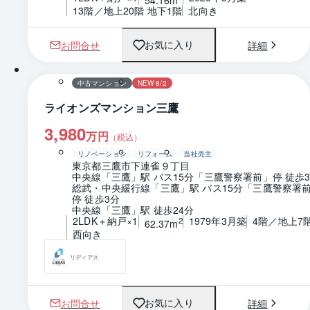
13階／地上20階 地下1階
北向き
お問合せ
詳細
お気に入り
1 / 0
間取り
中古マンション
NEW 8/2
ライオンズマンション三鷹
3,980
万円
（税込）
リノベーション
リフォーム
当社売主
東京都三鷹市下連雀９丁目
中央線「三鷹」駅 バス15分「三鷹警察署前」停 徒歩
総武・中央緩行線「三鷹」駅 バス15分「三鷹警察署
停 徒歩3分
中央線「三鷹」駅 徒歩24分
2LDK＋納戸×1
1979年3月築
4階／地上7
2
62.37m
西向き
リディアス
お問合せ
詳細
お気に入り
1 / 0