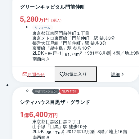
グリーンキャピタル門前仲町
5,280
万円
（税込）
リフォーム
東京都江東区門前仲町１丁目
東京メトロ東西線「門前仲町」駅 徒歩3分
都営大江戸線「門前仲町」駅 徒歩3分
京葉線「越中島」駅 徒歩10分
2LDK＋納戸×1
1981年6月築
4階／地上9
2
61.74m
南西向き
お問合せ
詳細
お気に入り
1 / 0
間取り
中古マンション
NEW 7/31
シティハウス目黒ザ・グランド
1
6,400
億
万円
東京都目黒区目黒２丁目
山手線「目黒」駅 徒歩10分
2LDK
2017年12月築
8階／地上16階
2
55.17m
南西向き