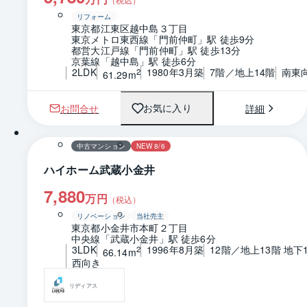
リフォーム
東京都江東区越中島３丁目
東京メトロ東西線「門前仲町」駅 徒歩9分
都営大江戸線「門前仲町」駅 徒歩13分
京葉線「越中島」駅 徒歩6分
2LDK
1980年3月築
7階／地上14階
南東
2
61.29m
お問合せ
詳細
お気に入り
1 / 0
間取り
中古マンション
NEW 8/6
ハイホーム武蔵小金井
7,880
万円
（税込）
リノベーション
当社売主
東京都小金井市本町２丁目
中央線「武蔵小金井」駅 徒歩6分
3LDK
1996年8月築
12階／地上13階 地下
2
66.14m
西向き
リディアス