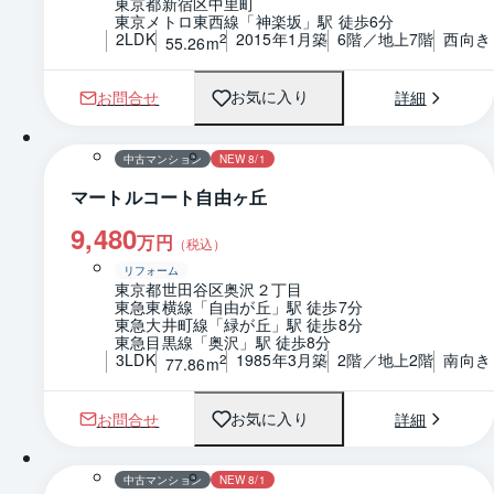
東京都新宿区中里町
東京メトロ東西線「神楽坂」駅 徒歩6分
2LDK
2015年1月築
6階／地上7階
西向き
2
55.26m
お問合せ
詳細
お気に入り
1 / 0
間取り
中古マンション
NEW 8/1
マートルコート自由ヶ丘
9,480
万円
（税込）
リフォーム
東京都世田谷区奥沢２丁目
東急東横線「自由が丘」駅 徒歩7分
東急大井町線「緑が丘」駅 徒歩8分
東急目黒線「奥沢」駅 徒歩8分
3LDK
1985年3月築
2階／地上2階
南向き
2
77.86m
お問合せ
詳細
お気に入り
1 / 0
間取り
中古マンション
NEW 8/1