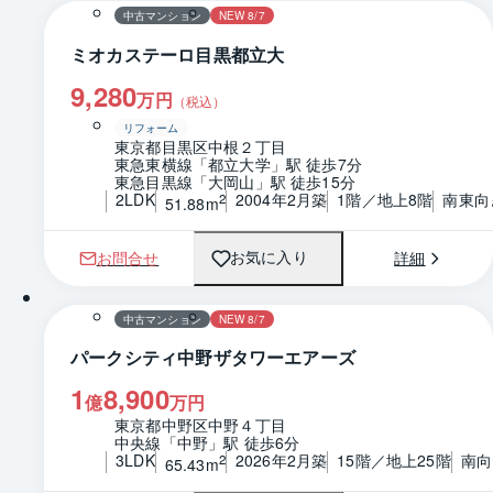
中古マンション
NEW 8/7
ミオカステーロ目黒都立大
9,280
万円
（税込）
リフォーム
東京都目黒区中根２丁目
東急東横線「都立大学」駅 徒歩7分
東急目黒線「大岡山」駅 徒歩15分
2LDK
2004年2月築
1階／地上8階
南東向
2
51.88m
お問合せ
詳細
お気に入り
1 / 0
間取り
中古マンション
NEW 8/7
パークシティ中野ザタワーエアーズ
1
8,900
億
万円
東京都中野区中野４丁目
中央線「中野」駅 徒歩6分
3LDK
2026年2月築
15階／地上25階
南向
2
65.43m