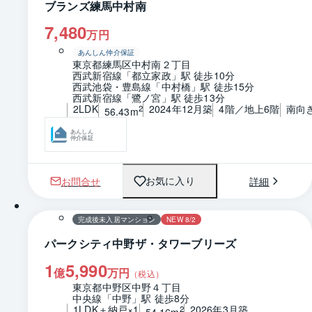
ブランズ練馬中村南
7,480
万円
あんしん仲介保証
東京都練馬区中村南２丁目
西武新宿線「都立家政」駅 徒歩10分
西武池袋・豊島線「中村橋」駅 徒歩15分
西武新宿線「鷺ノ宮」駅 徒歩13分
2LDK
2024年12月築
4階／地上6階
南向
2
56.43m
あんしん
仲介保証
お問合せ
詳細
お気に入り
1 / 0
間取り
完成後未入居マンション
NEW 8/2
パークシティ中野ザ・タワーブリーズ
1
5,990
億
万円
（税込）
東京都中野区中野４丁目
中央線「中野」駅 徒歩8分
1LDK＋納戸×1
2026年3月築
2
54.16m