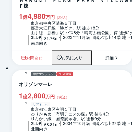
ＨＡＲＵＭＩ ＦＬＡＧ ＰＡＲＫ ＶＩＬＬＡ
Ｆ棟
1
4,980
億
万円
（税込）
東京都中央区晴海５丁目
都営大江戸線「勝どき」駅 徒歩18分
山手線「新橋」駅 バス8分「晴海ふ頭公園」停 徒歩2
3LDK
2023年11月築
8階／地上14階 地下
2
81.76m
南東向き
お問合せ
詳細
お気に入り
1 / 0
間取り
中古マンション
NEW 8/6
オリゾンマーレ
1
2,800
億
万円
（税込）
リフォーム
東京都江東区有明１丁目
ゆりかもめ「有明テニスの森」駅 徒歩4分
りんかい線「国際展示場」駅 徒歩9分
2LDK
2004年10月築
6階／地上27階 地下
2
68.81m
北西向き