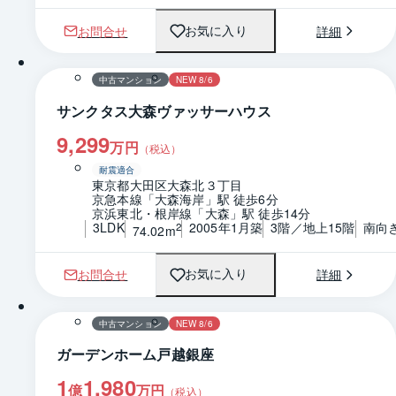
お問合せ
詳細
お気に入り
1 / 0
間取り
中古マンション
NEW 8/6
サンクタス大森ヴァッサーハウス
9,299
万円
（税込）
耐震適合
東京都大田区大森北３丁目
京急本線「大森海岸」駅 徒歩6分
京浜東北・根岸線「大森」駅 徒歩14分
3LDK
2005年1月築
3階／地上15階
南向
2
74.02m
お問合せ
詳細
お気に入り
1 / 0
間取り
中古マンション
NEW 8/6
ガーデンホーム戸越銀座
1
1,980
億
万円
（税込）