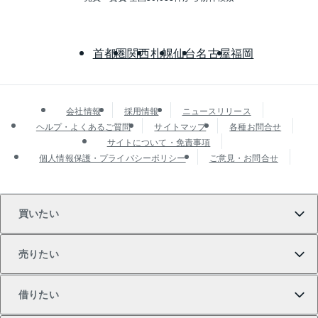
首都圏
関西
札幌
仙台
名古屋
福岡
会社情報
採用情報
ニュースリリース
ヘルプ・よくあるご質問
サイトマップ
各種お問合せ
サイトについて・免責事項
個人情報保護・プライバシーポリシー
ご意見・お問合せ
買いたい
売りたい
買いたいTOP
借りたい
マンションの購入
売りたいTOP