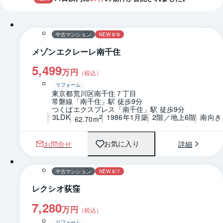
1 / 0
間取り
中古マンション
NEW 8/8
メゾンエクレーレ南千住
5,499
万円
（税込）
リフォーム
東京都荒川区南千住７丁目
常磐線「南千住」駅 徒歩9分
つくばエクスプレス「南千住」駅 徒歩9分
3LDK
1986年1月築
2階／地上6階
南向き
2
62.70m
お問合せ
詳細
お気に入り
1 / 0
間取り
中古マンション
NEW 8/7
レクシオ荻窪
7,280
万円
（税込）
リフォーム