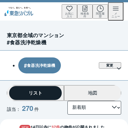
お気に
検索条
閲覧履
メ
入り
件
歴
ニュー
東京都全域のマンション
#食器洗浄乾燥機
食器洗浄乾燥機
変更
リスト
地図
270
該当：
件
14
日以内に
37
件
の物件が公開されました。
NEW