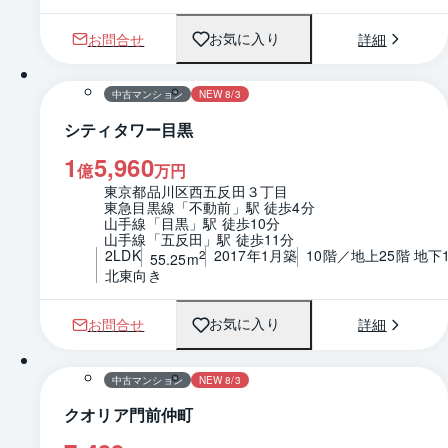
お問合せ
詳細
お気に入り
1 / 0
間取り
中古マンション
NEW 8/3
シティタワー目黒
1
5,960
億
万円
東京都品川区西五反田３丁目
東急目黒線「不動前」駅 徒歩4分
山手線「目黒」駅 徒歩10分
山手線「五反田」駅 徒歩11分
2LDK
2017年1月築
10階／地上25階 地下
2
55.25m
北東向き
お問合せ
詳細
お気に入り
1 / 0
間取り
中古マンション
NEW 8/3
クオリア門前仲町