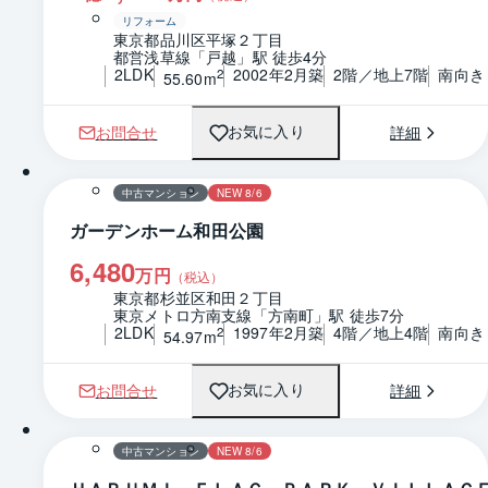
リフォーム
東京都品川区平塚２丁目
都営浅草線「戸越」駅 徒歩4分
2LDK
2002年2月築
2階／地上7階
南向き
2
55.60m
お問合せ
詳細
お気に入り
1 / 0
間取り
中古マンション
NEW 8/6
ガーデンホーム和田公園
6,480
万円
（税込）
東京都杉並区和田２丁目
東京メトロ方南支線「方南町」駅 徒歩7分
2LDK
1997年2月築
4階／地上4階
南向き
2
54.97m
お問合せ
詳細
お気に入り
1 / 0
間取り
中古マンション
NEW 8/6