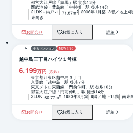
都営大江戸線「練馬」駅 徒歩13分
西武池袋・豊島線「中村橋」駅 徒歩14分
2LDK＋納戸×1
2006年1月築
3階／地上4
2
71.87m
東向き
お問合せ
詳細
お気に入り
1 / 0
間取り
中古マンション
NEW 7/30
越中島三丁目ハイツ１号棟
6,199
万円
（税込）
東京都江東区越中島３丁目
京葉線「越中島」駅 徒歩7分
東京メトロ東西線「門前仲町」駅 徒歩10分
都営大江戸線「門前仲町」駅 徒歩14分
2LDK
1980年3月築
9階／地上14階
南東
2
60.77m
お問合せ
詳細
お気に入り