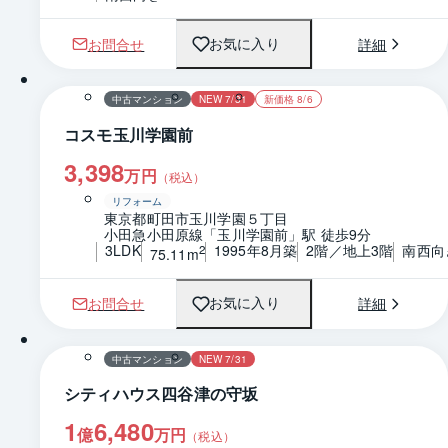
お問合せ
詳細
お気に入り
1 / 0
間取り
中古マンション
NEW 7/31
新価格 8/6
コスモ玉川学園前
3,398
万円
（税込）
リフォーム
東京都町田市玉川学園５丁目
小田急小田原線「玉川学園前」駅 徒歩9分
3LDK
1995年8月築
2階／地上3階
南西向
2
75.11m
お問合せ
詳細
お気に入り
1 / 0
間取り
中古マンション
NEW 7/31
シティハウス四谷津の守坂
1
6,480
億
万円
（税込）