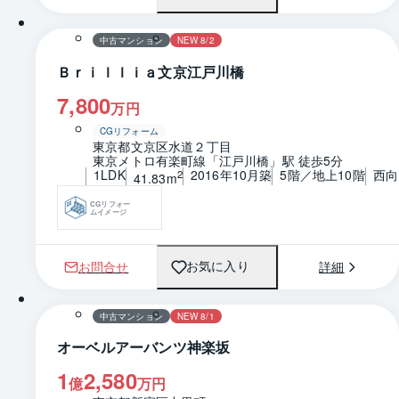
間取り
中古マンション
NEW 8/2
Ｂｒｉｌｌｉａ文京江戸川橋
7,800
万円
CGリフォーム
東京都文京区水道２丁目
東京メトロ有楽町線「江戸川橋」駅 徒歩5分
1LDK
2016年10月築
5階／地上10階
西向
2
41.83m
CGリフォー
ムイメージ
お問合せ
詳細
お気に入り
1 / 0
中古マンション
NEW 8/1
オーベルアーバンツ神楽坂
1
2,580
億
万円