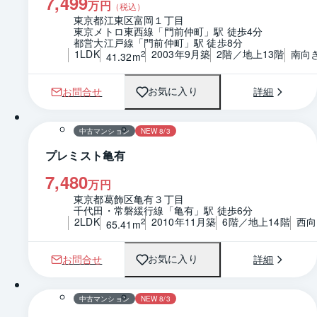
7,499
万円
（税込）
東京都江東区富岡１丁目
東京メトロ東西線「門前仲町」駅 徒歩4分
都営大江戸線「門前仲町」駅 徒歩8分
1LDK
2003年9月築
2階／地上13階
南向
2
41.32m
お問合せ
詳細
お気に入り
1 / 0
間取り
中古マンション
NEW 8/3
プレミスト亀有
7,480
万円
東京都葛飾区亀有３丁目
千代田・常磐緩行線「亀有」駅 徒歩6分
2LDK
2010年11月築
6階／地上14階
西向
2
65.41m
お問合せ
詳細
お気に入り
1 / 0
間取り
中古マンション
NEW 8/3