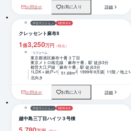
お問合せ
詳細
お気に入り
1 / 0
間取り
中古マンション
NEW 8/6
クレッセント麻布Ⅱ
1
3,250
億
万円
（税込）
リフォーム
東京都港区麻布十番３丁目
東京メトロ南北線「麻布十番」駅 徒歩3分
都営大江戸線「麻布十番」駅 徒歩3分
1LDK＋納戸×1
1999年9月築
11階／地上1
2
51.68m
北向き
お問合せ
詳細
お気に入り
1 / 0
間取り
中古マンション
NEW 8/6
越中島三丁目ハイツ３号棟
5,780
万円
（税込）