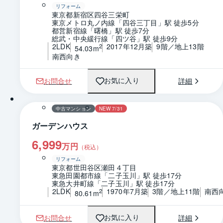
リフォーム
東京都新宿区四谷三栄町
東京メトロ丸ノ内線「四谷三丁目」駅 徒歩5分
都営新宿線「曙橋」駅 徒歩7分
総武・中央緩行線「四ツ谷」駅 徒歩9分
2LDK
2017年12月築
9階／地上13階
2
54.03m
南西向き
お問合せ
詳細
お気に入り
1 / 0
間取り
中古マンション
NEW 7/31
ガーデンハウス
6,999
万円
（税込）
リフォーム
東京都世田谷区瀬田４丁目
東急田園都市線「二子玉川」駅 徒歩17分
東急大井町線「二子玉川」駅 徒歩17分
2LDK
1970年7月築
3階／地上11階
南西
2
80.61m
お問合せ
詳細
お気に入り
1 / 0