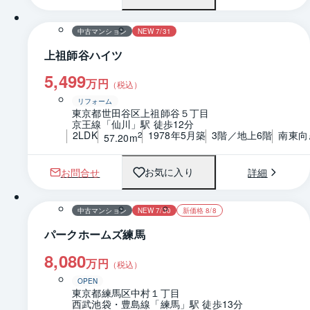
中古マンション
NEW 7/31
上祖師谷ハイツ
5,499
万円
（税込）
リフォーム
東京都世田谷区上祖師谷５丁目
京王線「仙川」駅 徒歩12分
2LDK
1978年5月築
3階／地上6階
南東向
2
57.20m
お問合せ
詳細
お気に入り
1 / 0
間取り
中古マンション
NEW 7/30
新価格 8/8
パークホームズ練馬
8,080
万円
（税込）
OPEN
東京都練馬区中村１丁目
西武池袋・豊島線「練馬」駅 徒歩13分