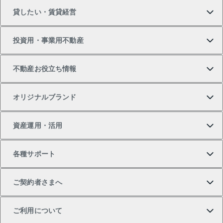
貸したい・賃貸経営
新築・分譲マンションの購入
マンションの売却・査定
借りたいTOP
投資用・事業用不動産
中古マンションの購入
一戸建ての売却・査定
物件を借りる
貸したいTOP
不動産お役立ち情報
一戸建ての購入
土地の売却・査定
オフィス・店舗の賃貸
無料賃料査定
投資用・事業用不動産TOP
オリジナルブランド
新築一戸建ての購入
スピードAI査定
借りるときの流れ
マンション賃料データ
投資用不動産
不動産お役立ち情報
資産運用・活用
中古一戸建ての購入
不動産売却について
借りるガイド
賃貸管理プラン
事業用不動産
不動産AIアドバイザー Tellus Talk
当社売主リノベーションマンション
各種サポート
一棟リノベーションマンション L`GENTE（ルジェン
土地の購入
不動産査定について
リロケーションについて
マンション投資
マンションライブラリー
等価交換事業
テ）
ご契約者さまへ
不動産購入の流れ
売却サービス
貸すときの流れ
投資用マンション
人気マンションランキング
区分リノベーションマンション Lideas（リディアス）
不動産M&A
シニア向けサポート
ご利用について
投資用一棟レジデンスWELL SQUARE（ウェルスクエ
注目キーワード物件特集
不動産売却の流れ
貸すガイド
マンション一棟
暮らしに役立つ不動産メディア 「Lnote」
アセットマネジメント・出資
相続サポート
ご契約者さまサポートメニュー
ア）