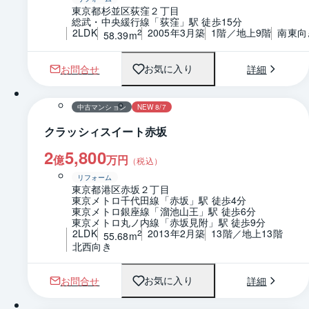
東京都杉並区荻窪２丁目
総武・中央緩行線「荻窪」駅 徒歩15分
2LDK
2005年3月築
1階／地上9階
南東向
2
58.39m
お問合せ
詳細
お気に入り
1 / 0
間取り
中古マンション
NEW 8/7
クラッシィスイート赤坂
2
5,800
億
万円
（税込）
リフォーム
東京都港区赤坂２丁目
東京メトロ千代田線「赤坂」駅 徒歩4分
東京メトロ銀座線「溜池山王」駅 徒歩6分
東京メトロ丸ノ内線「赤坂見附」駅 徒歩9分
2LDK
2013年2月築
13階／地上13階
2
55.68m
北西向き
お問合せ
詳細
お気に入り
1 / 0
間取り