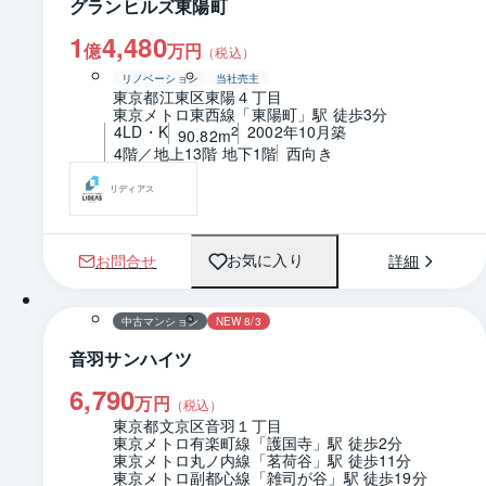
グランヒルズ東陽町
1
4,480
億
万円
（税込）
リノベーション
当社売主
東京都江東区東陽４丁目
東京メトロ東西線「東陽町」駅 徒歩3分
4LD・K
2002年10月築
2
90.82m
4階／地上13階 地下1階
西向き
リディアス
お問合せ
詳細
お気に入り
1 / 0
間取り
中古マンション
NEW 8/3
音羽サンハイツ
6,790
万円
（税込）
東京都文京区音羽１丁目
東京メトロ有楽町線「護国寺」駅 徒歩2分
東京メトロ丸ノ内線「茗荷谷」駅 徒歩11分
東京メトロ副都心線「雑司が谷」駅 徒歩19分