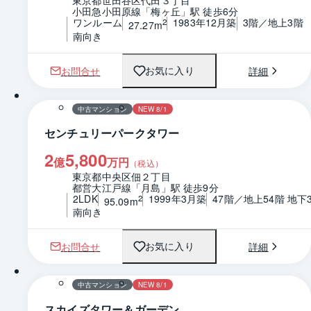
東京都世田谷区代田３丁目
小田急小田原線「梅ヶ丘」駅 徒歩6分
ワンルーム
1983年12月築
3階／地上3階
2
27.27m
南向き
お問合せ
詳細
お気に入り
1 / 0
間取り
中古マンション
NEW 8/1
センチュリーパークタワー
2
5,800
億
万円
（税込）
東京都中央区佃２丁目
都営大江戸線「月島」駅 徒歩9分
2LDK
1999年3月築
47階／地上54階 地下
2
95.09m
南向き
お問合せ
詳細
お気に入り
1 / 0
間取り
中古マンション
NEW 8/1
スカイズタワー＆ガーデン