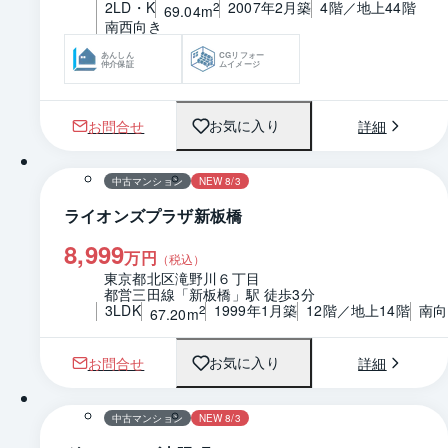
2LD・K
2007年2月築
4階／地上44階
2
69.04m
南西向き
あんしん
CGリフォー
仲介保証
ムイメージ
お問合せ
詳細
お気に入り
1 / 0
間取り
中古マンション
NEW 8/3
ライオンズプラザ新板橋
8,999
万円
（税込）
東京都北区滝野川６丁目
都営三田線「新板橋」駅 徒歩3分
3LDK
1999年1月築
12階／地上14階
南向
2
67.20m
お問合せ
詳細
お気に入り
1 / 0
間取り
中古マンション
NEW 8/3