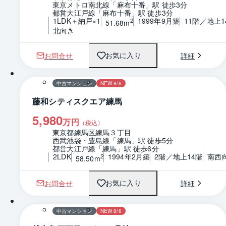
東京メトロ南北線「麻布十番」駅 徒歩3分
都営大江戸線「麻布十番」駅 徒歩3分
1LDK＋納戸×1
1999年9月築
11階／地上1
2
51.68m
北向き
お問合せ
詳細
お気に入り
1 / 0
間取り
中古マンション
NEW 8/6
藤和シティスクエア練馬
5,980
万円
（税込）
東京都練馬区練馬３丁目
西武池袋・豊島線「練馬」駅 徒歩5分
都営大江戸線「練馬」駅 徒歩6分
2LDK
1994年2月築
2階／地上14階
南西
2
58.50m
お問合せ
詳細
お気に入り
1 / 0
間取り
中古マンション
NEW 8/6