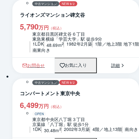
中古マンション
NEW 8/2
ライオンズマンション碑文谷
5,790
万円
（税込）
東京都目黒区碑文谷６丁目
東急東横線「学芸大学」駅 徒歩9分
1LDK
1982年2月築
1階／地上3階 地下1
2
48.69m
南東向き
お問合せ
詳細
お気に入り
1 / 0
間取り
中古マンション
NEW 8/2
コンパートメント東京中央
6,499
万円
（税込）
OPEN
東京都中央区八丁堀３丁目
京葉線「八丁堀」駅 徒歩1分
1DK
2002年3月築
4階／地上13階
南向き
2
30.48m