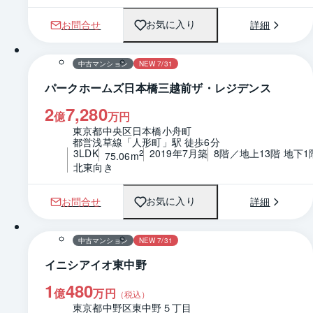
お問合せ
詳細
お気に入り
1 / 0
間取り
中古マンション
NEW 7/31
パークホームズ日本橋三越前ザ・レジデンス
2
7,280
億
万円
東京都中央区日本橋小舟町
都営浅草線「人形町」駅 徒歩6分
3LDK
2019年7月築
8階／地上13階 地下1
2
75.06m
北東向き
お問合せ
詳細
お気に入り
1 / 0
間取り
中古マンション
NEW 7/31
イニシアイオ東中野
1
480
億
万円
（税込）
東京都中野区東中野５丁目