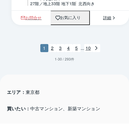
27階／地上33階 地下1階
北西向き
お問合せ
詳細
お気に入り
1
2
3
4
5
...
10
1
-
30
/
293
件
エリア：
東京都 
買いたい：
中古マンション、新築マンション