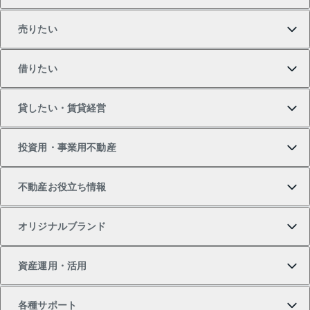
売りたい
買いたいTOP
借りたい
マンションの購入
売りたいTOP
貸したい・賃貸経営
新築・分譲マンションの購入
マンションの売却・査定
借りたいTOP
投資用・事業用不動産
中古マンションの購入
一戸建ての売却・査定
物件を借りる
貸したいTOP
不動産お役立ち情報
一戸建ての購入
土地の売却・査定
オフィス・店舗の賃貸
無料賃料査定
投資用・事業用不動産TOP
オリジナルブランド
新築一戸建ての購入
スピードAI査定
借りるときの流れ
マンション賃料データ
投資用不動産
不動産お役立ち情報
資産運用・活用
中古一戸建ての購入
不動産売却について
借りるガイド
賃貸管理プラン
事業用不動産
不動産AIアドバイザー Tellus Talk
当社売主リノベーションマンション
各種サポート
一棟リノベーションマンション L`GENTE（ルジェン