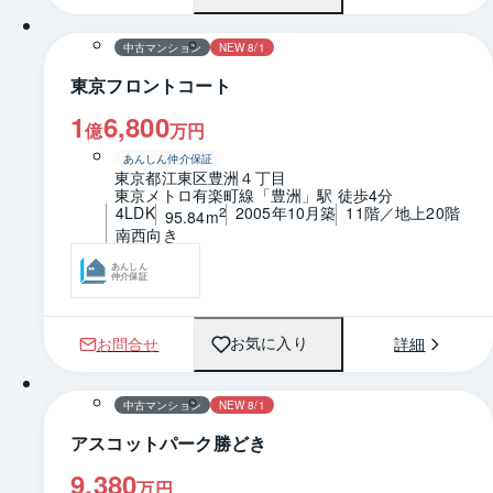
中古マンション
NEW 8/1
東京フロントコート
1
6,800
億
万円
あんしん仲介保証
東京都江東区豊洲４丁目
東京メトロ有楽町線「豊洲」駅 徒歩4分
4LDK
2005年10月築
11階／地上20階
2
95.84m
南西向き
あんしん
仲介保証
お問合せ
詳細
お気に入り
1 / 0
間取り
中古マンション
NEW 8/1
アスコットパーク勝どき
9,380
万円