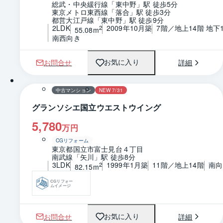
総武・中央緩行線「東中野」駅 徒歩5分
東京メトロ東西線「落合」駅 徒歩3分
都営大江戸線「東中野」駅 徒歩9分
2LDK
2009年10月築
7階／地上14階 地下
2
55.08m
南西向き
お問合せ
詳細
お気に入り
1 / 0
間取り
中古マンション
NEW 7/31
グランソシエ国立ウエストウイング
5,780
万円
CGリフォーム
東京都国立市富士見台４丁目
南武線「矢川」駅 徒歩8分
3LDK
1999年1月築
11階／地上14階
南向
2
82.15m
CGリフォー
ムイメージ
お問合せ
詳細
お気に入り
1 / 0
間取り