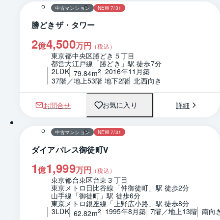
中古マンション
NEW 7/31
勝どきザ・タワー
2
4,500
億
万円
（税込）
東京都中央区勝どき５丁目
都営大江戸線「勝どき」駅 徒歩7分
2LDK
2016年11月築
2
79.84m
37階／地上53階 地下2階
北西向き
お問合せ
詳細
お気に入り
1 / 0
間取り
中古マンション
NEW 7/31
ダイアパレス御徒町Ⅴ
1
1,999
億
万円
（税込）
東京都台東区台東３丁目
東京メトロ日比谷線「仲御徒町」駅 徒歩2分
山手線「御徒町」駅 徒歩6分
東京メトロ銀座線「上野広小路」駅 徒歩8分
3LDK
1995年8月築
7階／地上13階
南向
2
62.82m