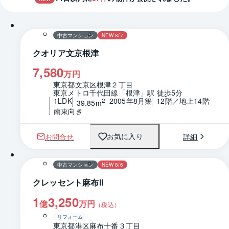
1 / 0
間取り
中古マンション
NEW 8/7
クオリア文京根津
7,580
万円
東京都文京区根津２丁目
東京メトロ千代田線「根津」駅 徒歩5分
1LDK
2005年8月築
12階／地上14階
2
39.85m
南東向き
お問合せ
詳細
お気に入り
1 / 0
間取り
中古マンション
NEW 8/6
クレッセント麻布Ⅱ
1
3,250
億
万円
（税込）
リフォーム
東京都港区麻布十番３丁目