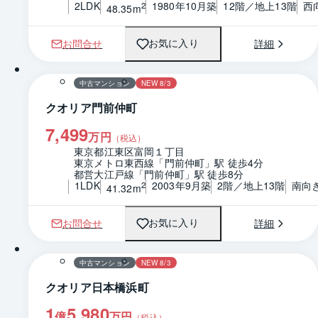
2LDK
1980年10月築
12階／地上13階
西
2
48.35m
お問合せ
詳細
お気に入り
1 / 0
間取り
中古マンション
NEW 8/3
クオリア門前仲町
7,499
万円
（税込）
東京都江東区富岡１丁目
東京メトロ東西線「門前仲町」駅 徒歩4分
都営大江戸線「門前仲町」駅 徒歩8分
1LDK
2003年9月築
2階／地上13階
南向
2
41.32m
お問合せ
詳細
お気に入り
1 / 0
間取り
中古マンション
NEW 8/3
クオリア日本橋浜町
1
5,980
億
万円
（税込）