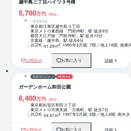
越中島三丁目ハイツ３号棟
5,780
万円
（税込）
リフォーム
東京都江東区越中島３丁目
東京メトロ東西線「門前仲町」駅 徒歩9分
都営大江戸線「門前仲町」駅 徒歩13分
京葉線「越中島」駅 徒歩6分
2LDK
1980年3月築
7階／地上14階
南東
2
61.29m
お問合せ
詳細
お気に入り
1 / 0
間取り
中古マンション
NEW 8/6
ガーデンホーム和田公園
6,480
万円
（税込）
東京都杉並区和田２丁目
東京メトロ方南支線「方南町」駅 徒歩7分
2LDK
1997年2月築
4階／地上4階
南向き
2
54.97m
お問合せ
詳細
お気に入り