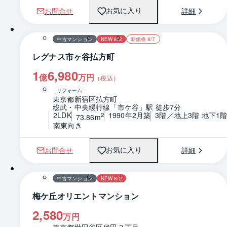
お問合せ
詳細
お気に入り
1 / 0
間取り
中古マンション
NEW 8/2
新価格 8/7
レグナス市ヶ谷払方町
1
6,980
億
万円
（税込）
リフォーム
東京都新宿区払方町
総武・中央緩行線「市ケ谷」駅 徒歩7分
2LDK
1990年2月築
3階／地上3階 地下1
2
73.86m
南東向き
お問合せ
詳細
お気に入り
1 / 0
間取り
中古マンション
NEW 8/2
梅ケ丘オリエントマンション
2,580
万円