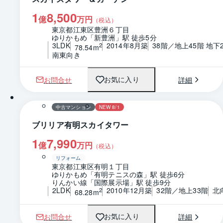
1
8,500
億
万円
（税込）
東京都江東区豊洲６丁目
ゆりかもめ「新豊洲」駅 徒歩5分
3LDK
2014年8月築
38階／地上45階 地下
2
78.54m
南東向き
お問合せ
詳細
お気に入り
1 / 0
間取り
中古マンション
NEW 8/1
ブリリア有明スカイタワー
1
7,990
億
万円
（税込）
リフォーム
東京都江東区有明１丁目
ゆりかもめ「有明テニスの森」駅 徒歩6分
りんかい線「国際展示場」駅 徒歩9分
2LDK
2010年12月築
32階／地上33階
北
2
68.28m
お問合せ
詳細
お気に入り
1 / 0
間取り