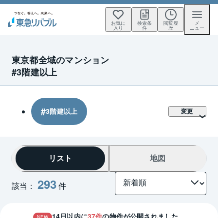
お気に
検索条
閲覧履
メ
入り
件
歴
ニュー
東京都全域のマンション
#3階建以上
3階建以上
変更
リスト
地図
293
該当：
件
14
日以内に
37
件
の物件が公開されました。
NEW