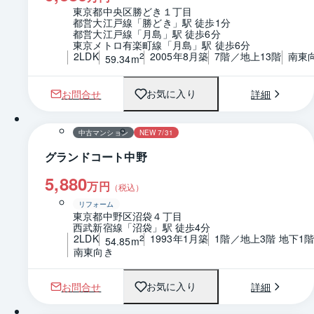
東京都中央区勝どき１丁目
都営大江戸線「勝どき」駅 徒歩1分
都営大江戸線「月島」駅 徒歩6分
東京メトロ有楽町線「月島」駅 徒歩6分
2LDK
2005年8月築
7階／地上13階
南東
2
59.34m
お問合せ
詳細
お気に入り
1 / 0
間取り
中古マンション
NEW 7/31
グランドコート中野
5,880
万円
（税込）
リフォーム
東京都中野区沼袋４丁目
西武新宿線「沼袋」駅 徒歩4分
2LDK
1993年1月築
1階／地上3階 地下1
2
54.85m
南東向き
お問合せ
詳細
お気に入り
1 / 0
間取り