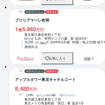
1 / 0
間取り
中古マンション
NEW 8/6
ブリリアマーレ有明
1
5,980
億
万円
東京都江東区有明１丁目
ゆりかもめ「有明テニスの森」駅 徒歩5分
3LDK
2009年3月築
30階／地上33階 地下
2
77.38m
南西向き
お問合せ
詳細
お気に入り
1 / 0
間取り
中古マンション
NEW 8/4
アップルタワー東京キャナルコート
8,480
万円
OPEN
あんしん仲介保証
CGリフォーム
東京都江東区東雲１丁目
東京メトロ有楽町線「辰巳」駅 徒歩7分