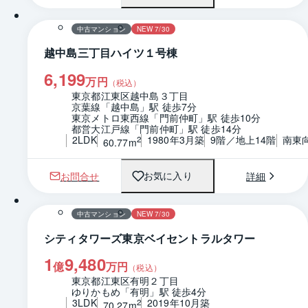
中古マンション
NEW 7/30
越中島三丁目ハイツ１号棟
6,199
万円
（税込）
東京都江東区越中島３丁目
京葉線「越中島」駅 徒歩7分
東京メトロ東西線「門前仲町」駅 徒歩10分
都営大江戸線「門前仲町」駅 徒歩14分
2LDK
1980年3月築
9階／地上14階
南東
2
60.77m
お問合せ
詳細
お気に入り
1 / 0
間取り
中古マンション
NEW 7/30
シティタワーズ東京ベイセントラルタワー
1
9,480
億
万円
（税込）
東京都江東区有明２丁目
ゆりかもめ「有明」駅 徒歩4分
3LDK
2019年10月築
2
70.27m