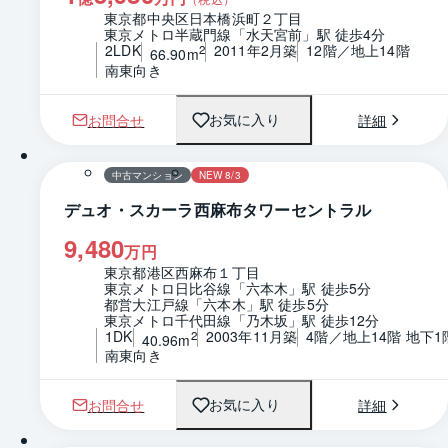
東京都中央区日本橋浜町２丁目
東京メトロ半蔵門線「水天宮前」駅 徒歩4分
2LDK
2011年2月築
12階／地上14階
2
66.90m
南東向き
お問合せ
詳細
お気に入り
1 / 0
間取り
中古マンション
NEW 8/3
デュオ・スカーラ西麻布タワーセントラル
9,480
万円
東京都港区西麻布１丁目
東京メトロ日比谷線「六本木」駅 徒歩5分
都営大江戸線「六本木」駅 徒歩5分
東京メトロ千代田線「乃木坂」駅 徒歩12分
1DK
2003年11月築
4階／地上14階 地下1
2
40.96m
南東向き
お問合せ
詳細
お気に入り
1 / 0
間取り