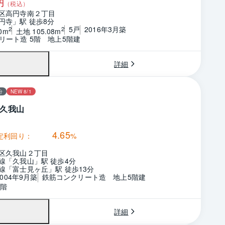
円
（税込）
区高円寺南２丁目
円寺」駅 徒歩8分
5戸
2016年3月築
2
2
0m
土地 105.08m
リート造 5階　地上5階建
詳細
分
NEW 8/1
久我山
4.65
定利回り：
%
区久我山２丁目
線「久我山」駅 徒歩4分
線「富士見ヶ丘」駅 徒歩13分
2004年9月築
鉄筋コンクリート造　地上5階建
5階
詳細