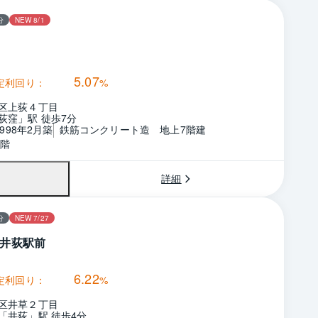
分
NEW 8/1
5.07
定利回り：
%
区上荻４丁目
荻窪」駅 徒歩7分
1998年2月築
鉄筋コンクリート造　地上7階建
7階
詳細
分
NEW 7/27
井荻駅前
6.22
定利回り：
%
区井草２丁目
「井荻」駅 徒歩4分