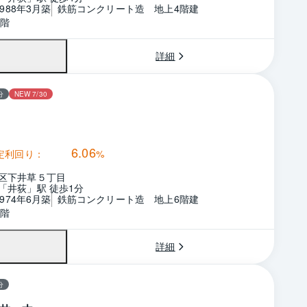
1988年3月築
鉄筋コンクリート造　地上4階建
4階
詳細
分
NEW 7/30
6.06
定利回り：
%
区下井草５丁目
「井荻」駅 徒歩1分
1974年6月築
鉄筋コンクリート造　地上6階建
6階
詳細
分