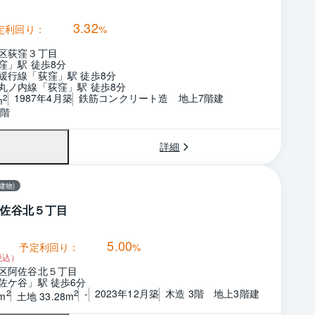
3.32
定利回り：
%
区荻窪３丁目
窪」駅 徒歩8分
緩行線「荻窪」駅 徒歩8分
丸ノ内線「荻窪」駅 徒歩8分
1987年4月築
鉄筋コンクリート造　地上7階建
2
m
7階
詳細
建物)
佐谷北５丁目
5.00
予定利回り：
%
税込）
区阿佐谷北５丁目
佐ケ谷」駅 徒歩6分
-
2023年12月築
木造 3階　地上3階建
2
2
m
土地 33.28m