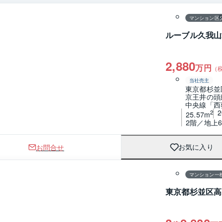
マンション区
ルーブル久我山
2,880
万円
（
当社売主
東京都杉並
京王井の頭
中央線「西
2
25.57m
2階／地上
お問合せ
お気に入り
マンション一
東京都杉並区高