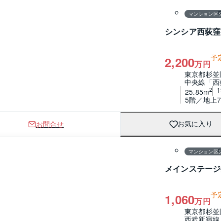
マンション区
シンシア西荻窪
予
2,200
万円
東京都杉並
中央線「西
2
25.85m
5階／地上
お問合せ
お気に入り
1 / 0
間取り
マンション区
メインステージ
予
1,060
万円
東京都杉並
西武新宿線