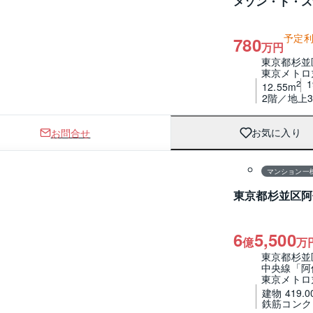
メゾン・ド・ス
予定
780
万円
東京都杉並
東京メトロ
2
12.55m
2階／地上
お問合せ
お気に入り
1 / 0
間取り
マンション一
東京都杉並区阿
6
5,500
億
万
東京都杉並
中央線「阿
東京メトロ
建物 419.0
鉄筋コンク