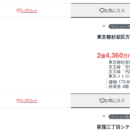
お問合せ
お気に入り
1 / 0
間取り
マンション一
東京都杉並区方
2
4,360
億
万
東京都杉並
京王線「笹
京王線「代
東京メトロ
建物 173.8
鉄骨造 4
お問合せ
お気に入り
1 / 0
間取り
マンション区
荻窪三丁目シテ