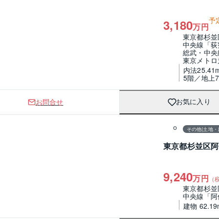
予
3,180
万円
東京都杉並
中央線「荻
総武・中央
東京メトロ
内法25.41
5階／地上
お問合せ
お気に入り
1 / 0
間取り
その他(土地・
東京都杉並区阿
9,240
万円
（
東京都杉並
中央線「阿
建物 62.19