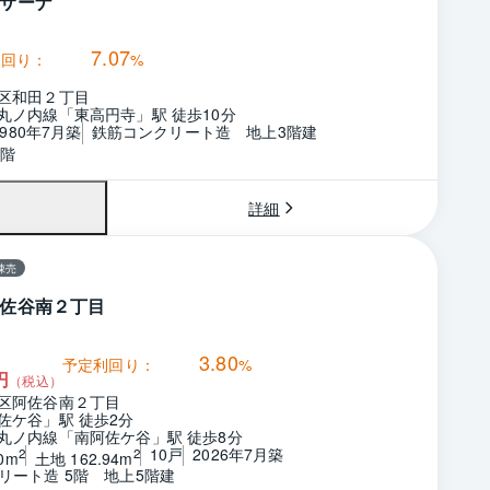
サーナ
7.07
利回り：
%
区和田２丁目
丸ノ内線「東高円寺」駅 徒歩10分
1980年7月築
鉄筋コンクリート造　地上3階建
3階
詳細
棟売
佐谷南２丁目
3.80
予定利回り：
%
円
（税込）
区阿佐谷南２丁目
佐ケ谷」駅 徒歩2分
丸ノ内線「南阿佐ケ谷」駅 徒歩8分
10戸
2026年7月築
2
2
0m
土地 162.94m
リート造 5階　地上5階建