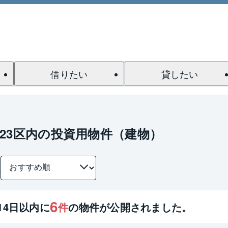
借りたい
貸したい
23区内の投資用物件（建物）
件
6
14
日以内に
件
の物件が公開されました。
1 / 0
間取り