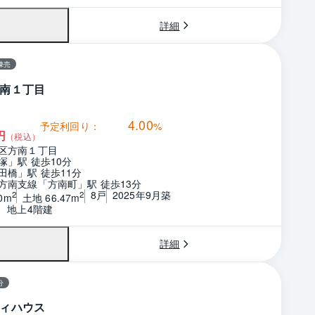
詳細
棟売
南１丁目
4.00
予定利回り：
%
円
（税込）
区方南１丁目
塚」駅 徒歩10分
田橋」駅 徒歩11分
方南支線「方南町」駅 徒歩13分
8戸
2025年9月築
2
2
0m
土地 66.47m
階　地上4階建
詳細
分
ィハウス