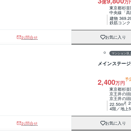
3
9,800
億
万
東京都杉並
中央線「高
建物 369.2
鉄筋コンク
お問合せ
お気に入り
1 / 0
間取り
マンション区
メインステージ
予
2,400
万円
東京都杉並
京王井の頭
京王井の頭
2
22.50m
4階／地上
お問合せ
お気に入り
1 / 0
間取り