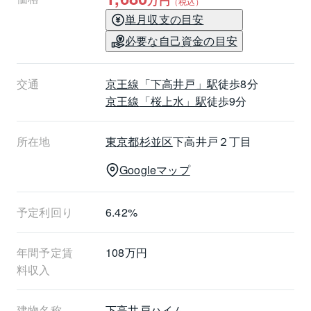
万円
（税込）
単月収支の目安
必要な自己資金の目安
交通
京王線
「下高井戸」駅
徒歩8分
京王線
「桜上水」駅
徒歩9分
所在地
東京都
杉並区
下高井戸２丁目
Googleマップ
予定利回り
6.42%
年間予定賃
108万円
料収入
建物名称
下高井戸ハイム