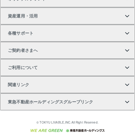
新築一戸建ての購入
スピードAI査定
借りるときの流れ
マンション賃料データ
投資用不動産
不動産お役立ち情報
資産運用・活用
中古一戸建ての購入
不動産売却について
借りるガイド
賃貸管理プラン
事業用不動産
不動産AIアドバイザー Tellus Talk
当社売主リノベーションマンション
各種サポート
一棟リノベーションマンション L`GENTE（ルジェン
土地の購入
不動産査定について
リロケーションについて
マンション投資
マンションライブラリー
等価交換事業
テ）
ご契約者さまへ
不動産購入の流れ
売却サービス
貸すときの流れ
投資用マンション
人気マンションランキング
区分リノベーションマンション Lideas（リディアス）
不動産M&A
シニア向けサポート
ご利用について
投資用一棟レジデンスWELL SQUARE（ウェルスクエ
注目キーワード物件特集
不動産売却の流れ
貸すガイド
マンション一棟
暮らしに役立つ不動産メディア 「Lnote」
アセットマネジメント・出資
相続サポート
ご契約者さまサポートメニュー
ア）
関連リンク
購入ガイド
不動産買換えの流れ
アパート経営
不動産相場・不動産価格情報
不動産小口投資 LEGACIA（レガシア）
リフォームサポート
ご紹介・再契約特典
本人確認に関するお客様へのお願い
東急不動産ホールディングスグループリンク
売却ガイド
アパート投資用物件
不動産売却FAQ
入居者様専用-各種ご案内（賃貸）
金融商品取引について
すまいValue
多言語対応
English
繁体中文
簡体中文
これからご結婚される方に東急百貨店のブライダルク
© TOKYU LIVABLE,INC.All Right Reserved.
収益物件
不動産コラム・ニュース
東急こすもす会「こすもすWeb」
東急リバブル ソーシャルメディアポリシー
東急不動産
ラブ