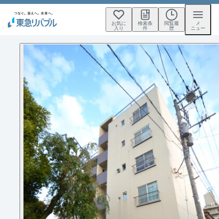
お気に
検索条
閲覧履
メ
入り
件
歴
ニュー