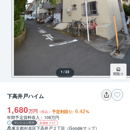
1 / 22
間取り
下高井戸ハイム
1,680
6.42
万円
予定利回り:
%
（税込）
年間予定賃料収入：108万円
マンション区分
新価格 7/27
東京都
杉並区
下高井戸２丁目
（
Googleマップ
）