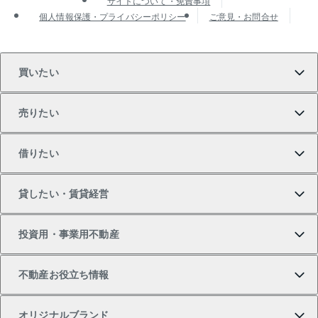
サイトについて・免責事項
個人情報保護・プライバシーポリシー
ご意見・お問合せ
買いたい
売りたい
買いたいTOP
借りたい
マンションの購入
売りたいTOP
貸したい・賃貸経営
新築・分譲マンションの購入
マンションの売却・査定
借りたいTOP
投資用・事業用不動産
中古マンションの購入
一戸建ての売却・査定
物件を借りる
貸したいTOP
不動産お役立ち情報
一戸建ての購入
土地の売却・査定
オフィス・店舗の賃貸
無料賃料査定
投資用・事業用不動産TOP
オリジナルブランド