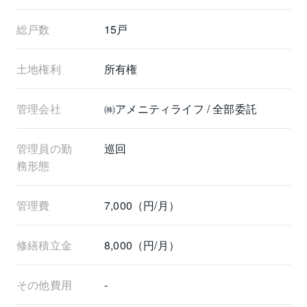
総戸数
15戸
土地権利
所有権
管理会社
㈱アメニティライフ / 全部委託
管理員の勤
巡回
務形態
管理費
7,000（円/月）
修繕積立金
8,000（円/月）
その他費用
-