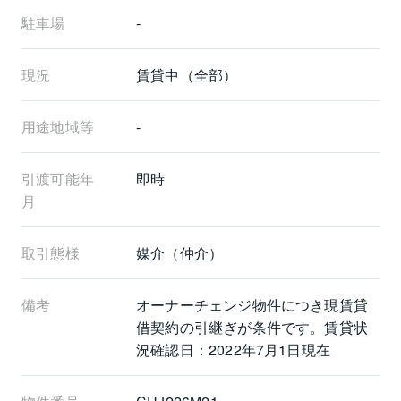
駐車場
-
現況
賃貸中（全部）
用途地域等
-
引渡可能年
即時
月
取引態様
媒介（仲介）
備考
オーナーチェンジ物件につき現賃貸
借契約の引継ぎが条件です。賃貸状
況確認日：2022年7月1日現在