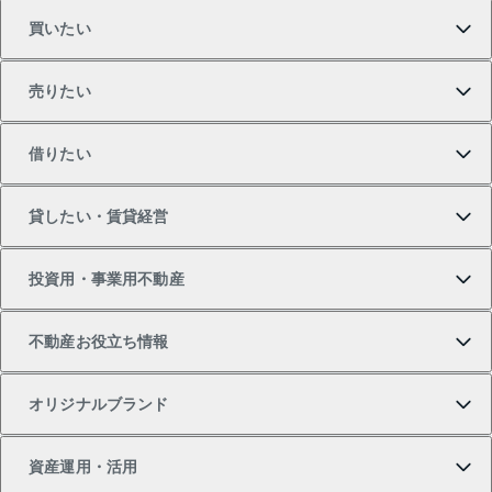
買いたい
売りたい
買いたいTOP
借りたい
マンションの購入
売りたいTOP
貸したい・賃貸経営
新築・分譲マンションの購入
マンションの売却・査定
借りたいTOP
投資用・事業用不動産
中古マンションの購入
一戸建ての売却・査定
物件を借りる
貸したいTOP
不動産お役立ち情報
一戸建ての購入
土地の売却・査定
オフィス・店舗の賃貸
無料賃料査定
投資用・事業用不動産TOP
オリジナルブランド
新築一戸建ての購入
スピードAI査定
借りるときの流れ
マンション賃料データ
投資用不動産
不動産お役立ち情報
資産運用・活用
中古一戸建ての購入
不動産売却について
借りるガイド
賃貸管理プラン
事業用不動産
不動産AIアドバイザー Tellus Talk
当社売主リノベーションマンション