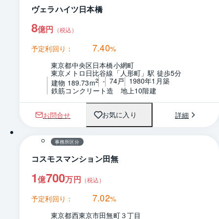
ヴェラハイツ日本橋
8
億円
（税込）
7.40
予定利回り：
%
東京都中央区日本橋小網町
東京メトロ日比谷線「人形町」駅 徒歩5分
-
74戸
1980年1月築
2
建物 189.73m
鉄筋コンクリート造　地上10階建
お問合せ
詳細
お気に入り
事務所区分
コスモスマンション田無
1
700
億
万円
（税込）
7.02
予定利回り：
%
東京都西東京市田無町３丁目