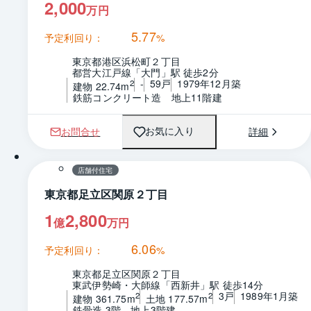
2,000
万円
5.77
予定利回り：
%
東京都港区浜松町２丁目
都営大江戸線「大門」駅 徒歩2分
-
59戸
1979年12月築
2
建物 22.74m
鉄筋コンクリート造　地上11階建
お問合せ
詳細
お気に入り
1 / 0
間取り
店舗付住宅
東京都足立区関原２丁目
1
2,800
億
万円
6.06
予定利回り：
%
東京都足立区関原２丁目
東武伊勢崎・大師線「西新井」駅 徒歩14分
3戸
1989年1月築
2
2
建物 361.75m
土地 177.57m
鉄骨造 3階　地上3階建