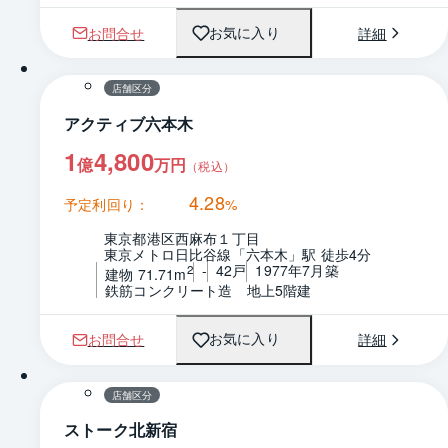
お問合せ
詳細
お気に入り
1 / 0
間取り
店舗区分
アクティブ六本木
1
4,800
億
万円
（税込）
4.28
予定利回り：
%
東京都港区西麻布１丁目
東京メトロ日比谷線「六本木」駅 徒歩4分
-
42戸
1977年7月築
2
建物 71.71m
鉄筋コンクリート造　地上5階建
お問合せ
詳細
お気に入り
1 / 0
間取り
店舗区分
ストーク北新宿