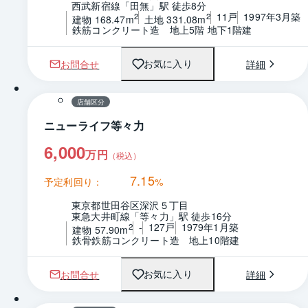
西武新宿線「田無」駅 徒歩8分
11戸
1997年3月築
2
2
建物 168.47m
土地 331.08m
鉄筋コンクリート造　地上5階 地下1階建
お問合せ
詳細
お気に入り
1 / 0
店舗区分
ニューライフ等々力
6,000
万円
（税込）
7.15
予定利回り：
%
東京都世田谷区深沢５丁目
東急大井町線「等々力」駅 徒歩16分
-
127戸
1979年1月築
2
建物 57.90m
鉄骨鉄筋コンクリート造　地上10階建
お問合せ
詳細
お気に入り