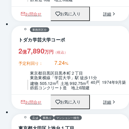
お問合せ
詳細
お気に入り
1 / 0
間取り
事務所区分
トダカ学芸大学コーポ
2
7,890
億
万円
（税込）
7.24
予定利回り：
%
東京都目黒区目黒本町２丁目
東急東横線「学芸大学」駅 徒歩11分
40戸
1974年9月築
2
2
建物 505.12m
土地 992.75m
鉄筋コンクリート造　地上6階建
お問合せ
詳細
お気に入り
1 / 0
間取り
店舗
事務所
マンション一棟売
東京都大田区上池台１丁目