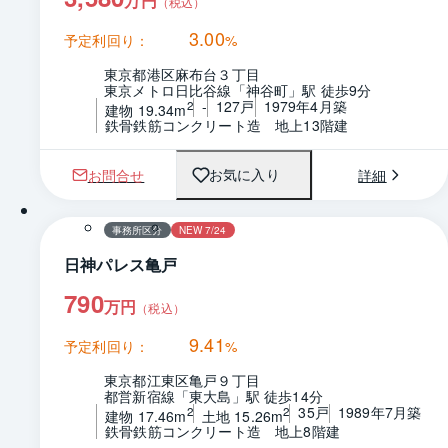
万円
（税込）
3.00
予定利回り：
%
東京都港区麻布台３丁目
東京メトロ日比谷線「神谷町」駅 徒歩9分
-
127戸
1979年4月築
2
建物 19.34m
鉄骨鉄筋コンクリート造　地上13階建
お問合せ
詳細
お気に入り
事務所区分
NEW 7/24
日神パレス亀戸
790
万円
（税込）
9.41
予定利回り：
%
東京都江東区亀戸９丁目
都営新宿線「東大島」駅 徒歩14分
35戸
1989年7月築
2
2
建物 17.46m
土地 15.26m
鉄骨鉄筋コンクリート造　地上8階建