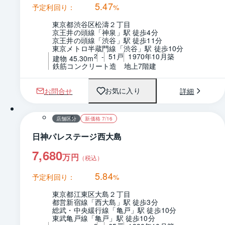
5.47
予定利回り：
%
東京都渋谷区松濤２丁目
京王井の頭線「神泉」駅 徒歩4分
京王井の頭線「渋谷」駅 徒歩11分
東京メトロ半蔵門線「渋谷」駅 徒歩10分
-
51戸
1970年10月築
2
建物 45.30m
鉄筋コンクリート造　地上7階建
お問合せ
詳細
お気に入り
1 / 0
間取り
店舗区分
新価格 7/16
日神パレステージ西大島
7,680
万円
（税込）
5.84
予定利回り：
%
東京都江東区大島２丁目
都営新宿線「西大島」駅 徒歩3分
総武・中央緩行線「亀戸」駅 徒歩10分
東武亀戸線「亀戸」駅 徒歩10分