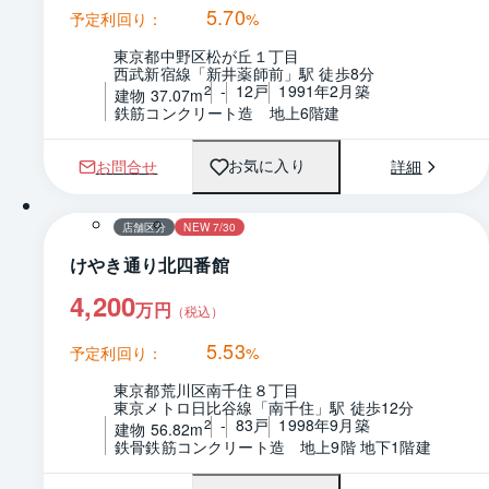
5.70
予定利回り：
%
東京都中野区松が丘１丁目
西武新宿線「新井薬師前」駅 徒歩8分
-
12戸
1991年2月築
2
建物 37.07m
鉄筋コンクリート造　地上6階建
お問合せ
詳細
お気に入り
1 / 0
間取り
店舗区分
NEW 7/30
けやき通り北四番館
4,200
万円
（税込）
5.53
予定利回り：
%
東京都荒川区南千住８丁目
東京メトロ日比谷線「南千住」駅 徒歩12分
-
83戸
1998年9月築
2
建物 56.82m
鉄骨鉄筋コンクリート造　地上9階 地下1階建