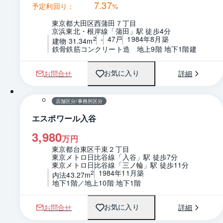
7.37
予定利回り：
%
東京都大田区西蒲田７丁目
京浜東北・根岸線「蒲田」駅 徒歩4分
-
47戸
1984年8月築
2
建物 31.34m
鉄骨鉄筋コンクリート造　地上9階 地下1階建
お問合せ
詳細
お気に入り
1 / 0
間取り
店舗区分/事務所区分
エスポワール入谷
3,980
万円
東京都台東区千束２丁目
東京メトロ日比谷線「入谷」駅 徒歩7分
東京メトロ日比谷線「三ノ輪」駅 徒歩11分
1984年11月築
2
内法43.27m
地下1階／地上10階 地下1階
お問合せ
詳細
お気に入り
1 / 0
間取り