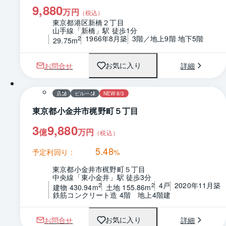
9,880
万円
（税込）
東京都港区新橋２丁目
山手線「新橋」駅 徒歩1分
1966年8月築
3階／地上9階 地下5階
2
29.75m
お問合せ
詳細
お気に入り
1 / 0
間取り
店舗
ビル一棟
NEW 8/3
東京都小金井市梶野町５丁目
3
9,880
億
万円
（税込）
5.48
予定利回り：
%
東京都小金井市梶野町５丁目
中央線「東小金井」駅 徒歩3分
4戸
2020年11月築
2
2
建物 430.94m
土地 155.86m
鉄筋コンクリート造 4階　地上4階建
お問合せ
詳細
お気に入り
1 / 0
間取り