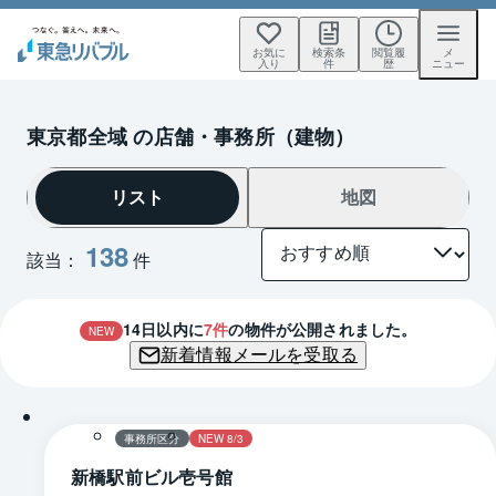
お気に
検索条
閲覧履
メ
入り
件
歴
ニュー
東京都全域 の店舗・事務所（建物）
リスト
地図
138
該当：
件
14
日以内に
7
件
の物件が公開されました。
NEW
新着情報メールを受取る
1 / 0
間取り
事務所区分
NEW 8/3
新橋駅前ビル壱号館