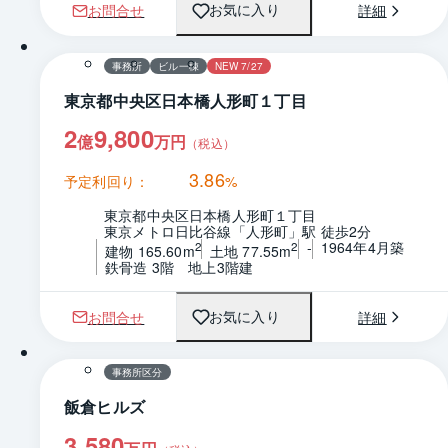
お問合せ
詳細
お気に入り
事務所
ビル一棟
NEW 7/27
東京都中央区日本橋人形町１丁目
2
9,800
億
万円
（税込）
3.86
予定利回り：
%
東京都中央区日本橋人形町１丁目
東京メトロ日比谷線「人形町」駅 徒歩2分
-
1964年4月築
2
2
建物 165.60m
土地 77.55m
鉄骨造 3階　地上3階建
お問合せ
詳細
お気に入り
1 / 0
間取り
事務所区分
飯倉ヒルズ
3,580