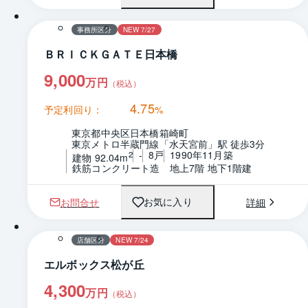
事務所区分
NEW 7/27
ＢＲＩＣＫＧＡＴＥ日本橋
9,000
万円
（税込）
4.75
予定利回り：
%
東京都中央区日本橋箱崎町
東京メトロ半蔵門線「水天宮前」駅 徒歩3分
-
8戸
1990年11月築
2
建物 92.04m
鉄筋コンクリート造　地上7階 地下1階建
お問合せ
詳細
お気に入り
1 / 0
店舗区分
NEW 7/24
エルボックス松が丘
4,300
万円
（税込）