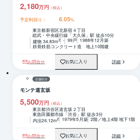
2,180
万円
（税込）
6.05
予定利回り：
%
東京都新宿区北新宿４丁目
総武・中央緩行線「大久保」駅 徒歩10分
-
99戸
1988年12月築
2
建物 34.83m
鉄骨鉄筋コンクリート造　地上10階建
お問合せ
詳細
お気に入り
1 / 0
間取り
店舗区分
モンテ道玄坂
5,500
万円
（税込）
東京都渋谷区道玄坂２丁目
東急田園都市線「渋谷」駅 徒歩3分
1979年5月築
2階／地上4階 地下1階
2
内法26.12m
お問合せ
詳細
お気に入り
1 / 0
間取り