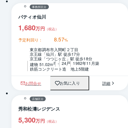
事務所区分
パティオ仙川
1,680
万円
（税込）
8.57
予定利回り：
%
東京都調布市入間町２丁目
京王線「仙川」駅 徒歩17分
京王線「つつじヶ丘」駅 徒歩18分
-
24戸
1982年11月築
2
建物 51.02m
鉄筋コンクリート造　地上5階建
お問合せ
詳細
お気に入り
1 / 0
店舗区分
秀和松濤レジデンス
5,300
万円
（税込）