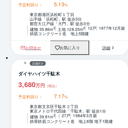
5.13
予定利回り：
%
東京都港区浜松町１丁目
山手線「浜松町」駅 徒歩3分
都営大江戸線「大門」駅 徒歩3分
12戸
1977年12月築
2
2
建物 35.86m
土地 128.25m
鉄筋コンクリート造　地上5階建
お問合せ
詳細
お気に入り
1 / 0
間取り
店舗区分
ダイヤハイツ千駄木
3,680
万円
（税込）
7.17
予定利回り：
%
東京都文京区千駄木２丁目
東京メトロ千代田線「千駄木」駅 徒歩1分
-
27戸
1984年3月築
2
建物 39.81m
鉄骨鉄筋コンクリート造　地上8階 地下1階建