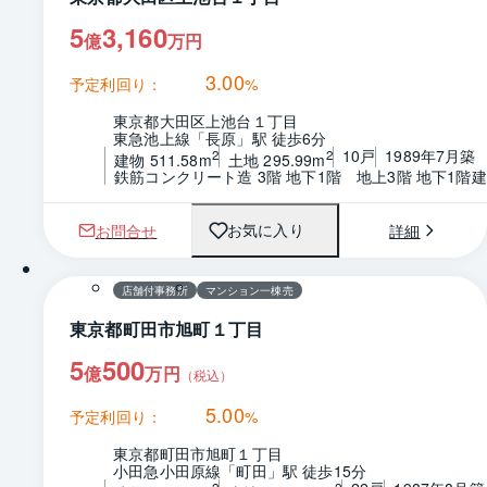
5
3,160
億
万円
3.00
予定利回り：
%
東京都大田区上池台１丁目
東急池上線「長原」駅 徒歩6分
10戸
1989年7月築
2
2
建物 511.58m
土地 295.99m
鉄筋コンクリート造 3階 地下1階　地上3階 地下1階建
お問合せ
詳細
お気に入り
1 / 0
店舗付事務所
マンション一棟売
東京都町田市旭町１丁目
5
500
億
万円
（税込）
5.00
予定利回り：
%
東京都町田市旭町１丁目
小田急小田原線「町田」駅 徒歩15分
2
2