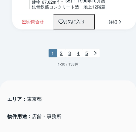
-
65戸
1990年10月築
2
建物 67.62m
鉄骨鉄筋コンクリート造　地上12階建
お問合せ
詳細
お気に入り
1
2
3
4
5
1
-
30
/
138
件
エリア：
東京都 
物件用途：
店舗・事務所