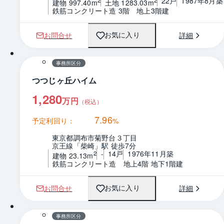
22戸
1987年8月築
建物 997.40m
土地 1283.03m
鉄筋コンクリート造 3階　地上3階建
お問合せ
詳細
お気に入り
1 / 0
間取り
事務所区分
つつじヶ丘ハイム
1,280
万円
（税込）
7.96
予定利回り：
%
東京都調布市菊野台３丁目
京王線「柴崎」駅 徒歩7分
-
14戸
1976年11月築
2
建物 23.13m
鉄筋コンクリート造　地上4階 地下1階建
お問合せ
詳細
お気に入り
1 / 0
間取り
事務所区分