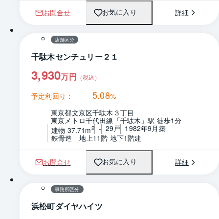
お問合せ
詳細
お気に入り
1 / 0
間取り
店舗区分
千駄木センチュリー２１
3,930
万円
（税込）
5.08
予定利回り：
%
東京都文京区千駄木３丁目
東京メトロ千代田線「千駄木」駅 徒歩1分
-
29戸
1982年9月築
2
建物 37.71m
鉄骨造　地上11階 地下1階建
お問合せ
詳細
お気に入り
1 / 0
間取り
事務所区分
浜松町ダイヤハイツ