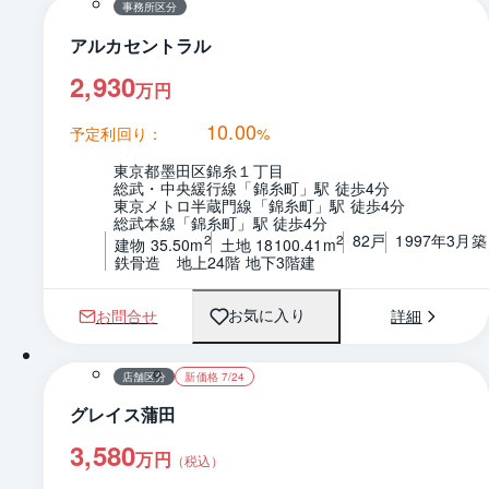
事務所区分
アルカセントラル
2,930
万円
10.00
予定利回り：
%
東京都墨田区錦糸１丁目
総武・中央緩行線「錦糸町」駅 徒歩4分
東京メトロ半蔵門線「錦糸町」駅 徒歩4分
総武本線「錦糸町」駅 徒歩4分
82戸
1997年3月築
2
2
建物 35.50m
土地 18100.41m
鉄骨造　地上24階 地下3階建
お問合せ
詳細
お気に入り
1 / 0
間取り
店舗区分
新価格 7/24
グレイス蒲田
3,580
万円
（税込）