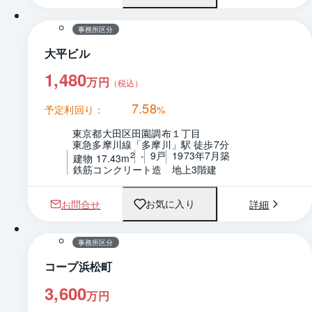
事務所区分
大平ビル
1,480
万円
（税込）
7.58
予定利回り：
%
東京都大田区田園調布１丁目
東急多摩川線「多摩川」駅 徒歩7分
-
9戸
1973年7月築
2
建物 17.43m
鉄筋コンクリート造　地上3階建
お問合せ
詳細
お気に入り
1 / 0
間取り
事務所区分
コープ浜松町
3,600
万円