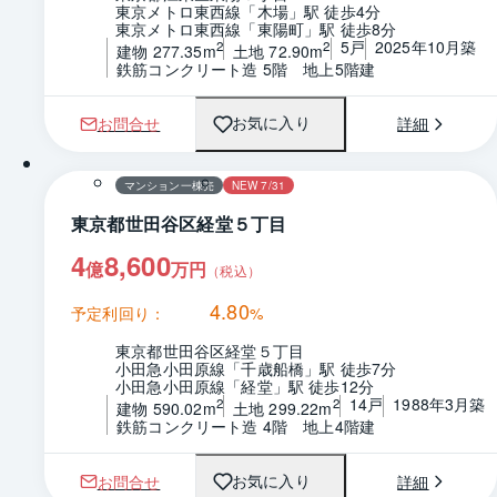
東京メトロ東西線「木場」駅 徒歩4分
東京メトロ東西線「東陽町」駅 徒歩8分
5戸
2025年10月築
2
2
建物 277.35m
土地 72.90m
鉄筋コンクリート造 5階　地上5階建
お問合せ
詳細
お気に入り
マンション一棟売
NEW 7/31
東京都世田谷区経堂５丁目
4
8,600
億
万円
（税込）
4.80
予定利回り：
%
東京都世田谷区経堂５丁目
小田急小田原線「千歳船橋」駅 徒歩7分
小田急小田原線「経堂」駅 徒歩12分
14戸
1988年3月築
2
2
建物 590.02m
土地 299.22m
鉄筋コンクリート造 4階　地上4階建
お問合せ
詳細
お気に入り
1 / 0