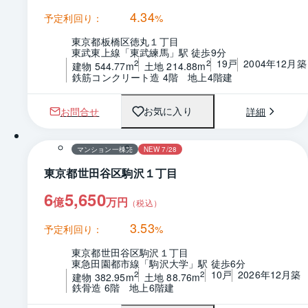
4.34
予定利回り：
%
東京都板橋区徳丸１丁目
東武東上線「東武練馬」駅 徒歩9分
19戸
2004年12月築
2
2
建物 544.77m
土地 214.88m
鉄筋コンクリート造 4階　地上4階建
お問合せ
詳細
お気に入り
マンション一棟売
NEW 7/28
東京都世田谷区駒沢１丁目
6
5,650
億
万円
（税込）
3.53
予定利回り：
%
東京都世田谷区駒沢１丁目
東急田園都市線「駒沢大学」駅 徒歩6分
10戸
2026年12月築
2
2
建物 382.95m
土地 88.76m
鉄骨造 6階　地上6階建