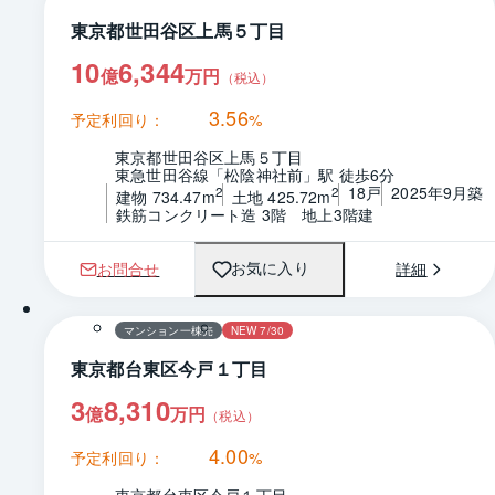
東京都世田谷区上馬５丁目
10
6,344
億
万円
（税込）
3.56
予定利回り：
%
東京都世田谷区上馬５丁目
東急世田谷線「松陰神社前」駅 徒歩6分
18戸
2025年9月築
2
2
建物 734.47m
土地 425.72m
鉄筋コンクリート造 3階　地上3階建
お問合せ
詳細
お気に入り
マンション一棟売
NEW 7/30
東京都台東区今戸１丁目
3
8,310
億
万円
（税込）
4.00
予定利回り：
%