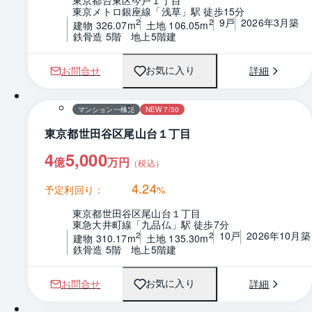
東京都台東区今戸１丁目
東京メトロ銀座線「浅草」駅 徒歩15分
9戸
2026年3月築
2
2
建物 326.07m
土地 106.05m
鉄骨造 5階　地上5階建
お問合せ
詳細
お気に入り
マンション一棟売
NEW 7/30
東京都世田谷区尾山台１丁目
4
5,000
億
万円
（税込）
4.24
予定利回り：
%
東京都世田谷区尾山台１丁目
東急大井町線「九品仏」駅 徒歩7分
10戸
2026年10月築
2
2
建物 310.17m
土地 135.30m
鉄骨造 5階　地上5階建
お問合せ
詳細
お気に入り
1 / 0