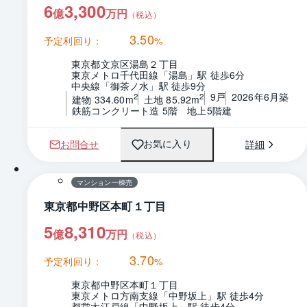
6
3,300
億
万円
（税込）
3.50
予定利回り：
%
東京都文京区湯島２丁目
東京メトロ千代田線「湯島」駅 徒歩6分
中央線「御茶ノ水」駅 徒歩9分
9戸
2026年6月築
2
2
建物 334.60m
土地 85.92m
鉄筋コンクリート造 5階　地上5階建
お問合せ
詳細
お気に入り
1 / 0
間取り
マンション一棟売
東京都中野区本町１丁目
5
8,310
億
万円
（税込）
3.70
予定利回り：
%
東京都中野区本町１丁目
東京メトロ方南支線「中野坂上」駅 徒歩4分
都営大江戸線「中野坂上」駅 徒歩4分