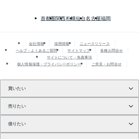
首都圏
関西
札幌
仙台
名古屋
福岡
会社情報
採用情報
ニュースリリース
ヘルプ・よくあるご質問
サイトマップ
各種お問合せ
サイトについて・免責事項
個人情報保護・プライバシーポリシー
ご意見・お問合せ
買いたい
売りたい
買いたいTOP
借りたい
マンションの購入
売りたいTOP