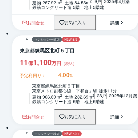
9戸
2025年4月築
2
2
建物 267.92m
土地 84.53m
鉄筋コンクリート造 5階　地上5階建
お問合せ
詳細
お気に入り
マンション一棟売
NEW 8/5
東京都練馬区北町５丁目
11
1,100
億
万円
（税込）
4.00
予定利回り：
%
東京都練馬区北町５丁目
東京メトロ副都心線「平和台」駅 徒歩11分
23戸
2025年12月築
2
2
建物 966.89m
土地 282.69m
鉄筋コンクリート造 5階　地上5階建
お問合せ
詳細
お気に入り
マンション一棟売
NEW 7/31