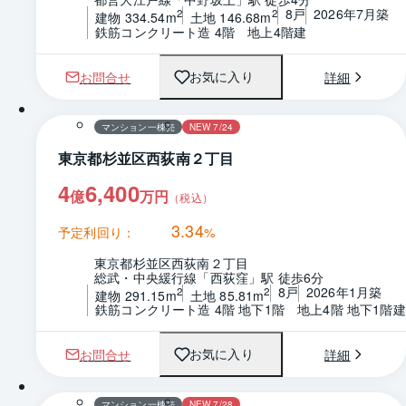
8戸
2026年7月築
2
2
建物 334.54m
土地 146.68m
鉄筋コンクリート造 4階　地上4階建
お問合せ
詳細
お気に入り
1 / 0
マンション一棟売
NEW 7/24
東京都杉並区西荻南２丁目
4
6,400
億
万円
（税込）
3.34
予定利回り：
%
東京都杉並区西荻南２丁目
総武・中央緩行線「西荻窪」駅 徒歩6分
8戸
2026年1月築
2
2
建物 291.15m
土地 85.81m
鉄筋コンクリート造 4階 地下1階　地上4階 地下1階建
お問合せ
詳細
お気に入り
1 / 0
マンション一棟売
NEW 7/28