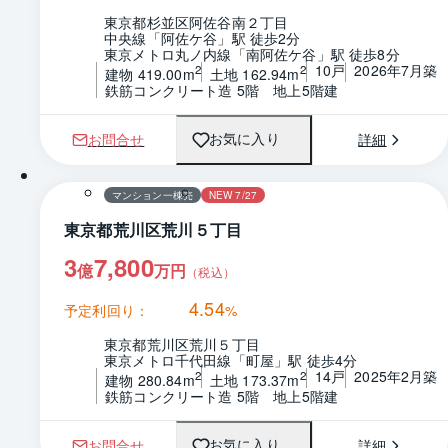
東京都杉並区阿佐谷南２丁目
中央線「阿佐ケ谷」駅 徒歩2分
東京メトロ丸ノ内線「南阿佐ケ谷」駅 徒歩8分
10戸
2026年7月築
2
2
建物 419.00m
土地 162.94m
鉄筋コンクリート造 5階　地上5階建
お問合せ
詳細
お気に入り
マンション一棟売
NEW 7/27
東京都荒川区荒川５丁目
3
7,800
億
万円
（税込）
4.54
予定利回り：
%
東京都荒川区荒川５丁目
東京メトロ千代田線「町屋」駅 徒歩4分
14戸
2025年2月築
2
2
建物 280.84m
土地 173.37m
鉄筋コンクリート造 5階　地上5階建
お問合せ
詳細
お気に入り