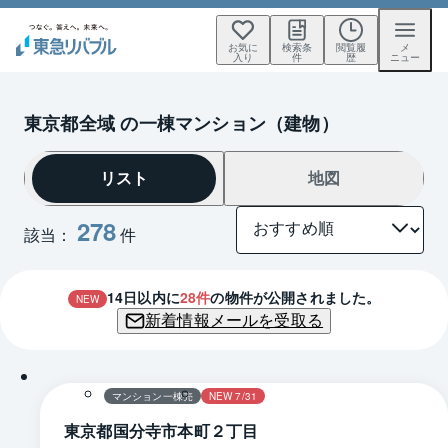
お気に
検索条
閲覧履
メ
入り
件
歴
ニュー
東京都全域 の一棟マンション（建物）
リスト
地図
278
該当：
件
14
日以内に
28
件
の物件が公開されました。
NEW
新着情報メールを受取る
マンション一棟売
NEW 7/31
東京都国分寺市本町２丁目