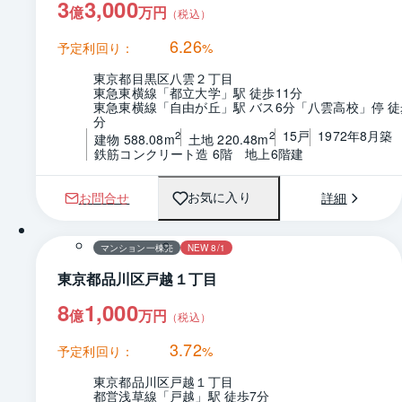
3
3,000
億
万円
（税込）
6.26
予定利回り：
%
東京都目黒区八雲２丁目
東急東横線「都立大学」駅 徒歩11分
東急東横線「自由が丘」駅 バス6分「八雲高校」停 徒
分
15戸
1972年8月築
2
2
建物 588.08m
土地 220.48m
鉄筋コンクリート造 6階　地上6階建
お問合せ
詳細
お気に入り
1 / 0
間取り
マンション一棟売
NEW 8/1
東京都品川区戸越１丁目
8
1,000
億
万円
（税込）
3.72
予定利回り：
%
東京都品川区戸越１丁目
都営浅草線「戸越」駅 徒歩7分