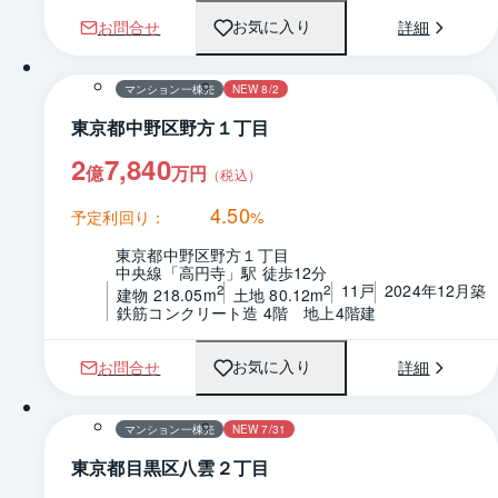
お問合せ
詳細
お気に入り
1 / 0
間取り
マンション一棟売
NEW 8/2
東京都中野区野方１丁目
2
7,840
億
万円
（税込）
4.50
予定利回り：
%
東京都中野区野方１丁目
中央線「高円寺」駅 徒歩12分
11戸
2024年12月築
2
2
建物 218.05m
土地 80.12m
鉄筋コンクリート造 4階　地上4階建
お問合せ
詳細
お気に入り
マンション一棟売
NEW 7/31
東京都目黒区八雲２丁目