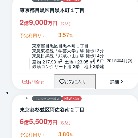
東京都目黒区目黒本町１丁目
2
9,000
億
万円
（税込）
3.57
予定利回り：
%
東京都目黒区目黒本町１丁目
東急東横線「学芸大学」駅 徒歩13分
東急目黒線「武蔵小山」駅 徒歩14分
6戸
2015年4月築
2
2
建物 217.93m
土地 123.05m
鉄筋コンクリート造 3階　地上3階建
お問合せ
詳細
お気に入り
1 / 0
間取り
マンション一棟売
NEW 7/25
東京都杉並区阿佐谷南２丁目
6
5,500
億
万円
（税込）
3.80
予定利回り：
%