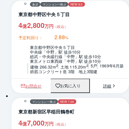
倉庫
マンション一棟売
NEW 8/2
東京都中野区中央５丁目
4
2,800
億
万円
（税込）
2.88
予定利回り：
%
東京都中野区中央５丁目
中央線「中野」駅 徒歩10分
総武・中央緩行線「中野」駅 徒歩10分
東京メトロ東西線「中野」駅 徒歩10分
5戸
1969年6月築
2
2
建物 266.32m
土地 115.20m
鉄筋コンクリート造 3階　地上3階建
お問合せ
詳細
お気に入り
マンション一棟売
NEW 7/28
東京都新宿区早稲田鶴巻町
4
7,000
億
万円
（税込）