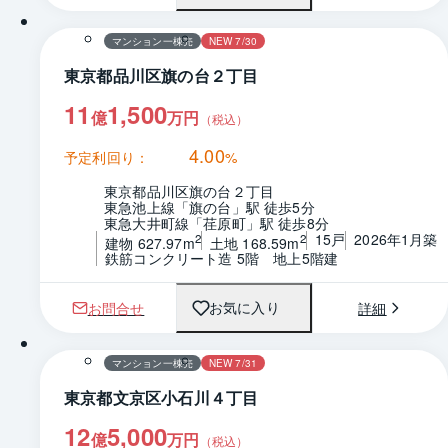
マンション一棟売
NEW 7/30
東京都品川区旗の台２丁目
11
1,500
億
万円
（税込）
4.00
予定利回り：
%
東京都品川区旗の台２丁目
東急池上線「旗の台」駅 徒歩5分
東急大井町線「荏原町」駅 徒歩8分
15戸
2026年1月築
2
2
建物 627.97m
土地 168.59m
鉄筋コンクリート造 5階　地上5階建
お問合せ
詳細
お気に入り
マンション一棟売
NEW 7/31
東京都文京区小石川４丁目
12
5,000
億
万円
（税込）