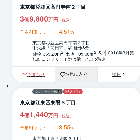
東京都杉並区高円寺南２丁目
3
9,800
億
万円
（税込）
4.51
予定利回り：
%
東京都杉並区高円寺南２丁目
中央線「高円寺」駅 徒歩8分
5戸
2016年3月築
2
2
建物 369.20m
土地 105.08m
鉄筋コンクリート造 5階　地上5階建
お問合せ
詳細
お気に入り
マンション一棟売
NEW 7/31
東京都江東区東陽３丁目
4
1,440
億
万円
（税込）
3.55
予定利回り：
%
東京都江東区東陽３丁目