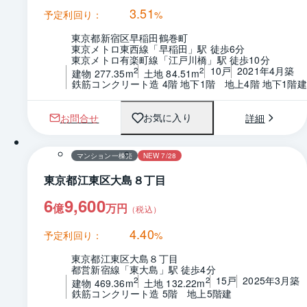
3.51
予定利回り：
%
東京都新宿区早稲田鶴巻町
東京メトロ東西線「早稲田」駅 徒歩6分
東京メトロ有楽町線「江戸川橋」駅 徒歩10分
10戸
2021年4月築
2
2
建物 277.35m
土地 84.51m
鉄筋コンクリート造 4階 地下1階　地上4階 地下1階建
お問合せ
詳細
お気に入り
マンション一棟売
NEW 7/28
東京都江東区大島８丁目
6
9,600
億
万円
（税込）
4.40
予定利回り：
%
東京都江東区大島８丁目
都営新宿線「東大島」駅 徒歩4分
15戸
2025年3月築
2
2
建物 469.36m
土地 132.22m
鉄筋コンクリート造 5階　地上5階建