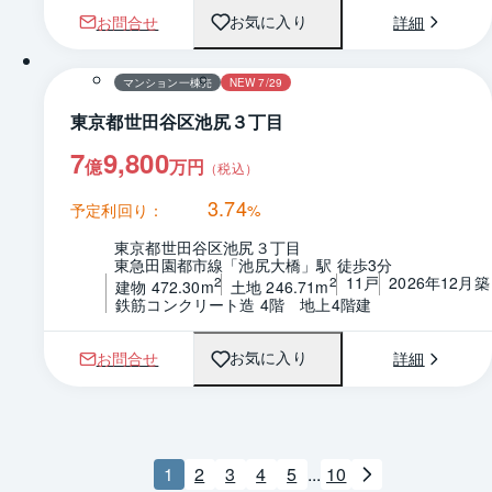
お問合せ
詳細
お気に入り
マンション一棟売
NEW 7/29
東京都世田谷区池尻３丁目
7
9,800
億
万円
（税込）
3.74
予定利回り：
%
東京都世田谷区池尻３丁目
東急田園都市線「池尻大橋」駅 徒歩3分
11戸
2026年12月築
2
2
建物 472.30m
土地 246.71m
鉄筋コンクリート造 4階　地上4階建
お問合せ
詳細
お気に入り
1
2
3
4
5
...
10