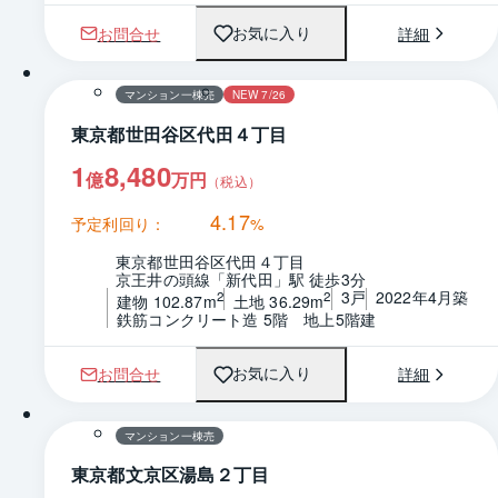
お問合せ
詳細
お気に入り
1 / 0
間取り
マンション一棟売
NEW 7/26
東京都世田谷区代田４丁目
1
8,480
億
万円
（税込）
4.17
予定利回り：
%
東京都世田谷区代田４丁目
京王井の頭線「新代田」駅 徒歩3分
3戸
2022年4月築
2
2
建物 102.87m
土地 36.29m
鉄筋コンクリート造 5階　地上5階建
お問合せ
詳細
お気に入り
間取り
マンション一棟売
東京都文京区湯島２丁目