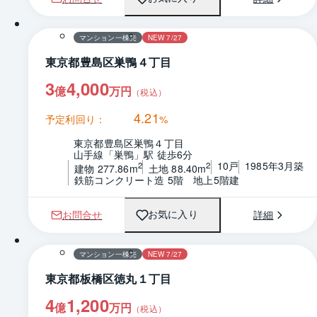
マンション一棟売
NEW 7/27
東京都豊島区巣鴨４丁目
3
4,000
億
万円
（税込）
4.21
予定利回り：
%
東京都豊島区巣鴨４丁目
山手線「巣鴨」駅 徒歩6分
10戸
1985年3月築
2
2
建物 277.86m
土地 88.40m
鉄筋コンクリート造 5階　地上5階建
お問合せ
詳細
お気に入り
マンション一棟売
NEW 7/27
東京都板橋区徳丸１丁目
4
1,200
億
万円
（税込）