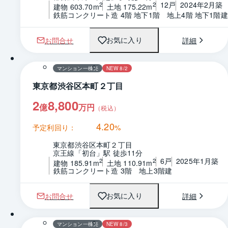
12戸
2024年2月築
2
2
建物 603.70m
土地 175.22m
鉄筋コンクリート造 4階 地下1階　地上4階 地下1階建
お問合せ
詳細
お気に入り
1 / 0
マンション一棟売
NEW 8/2
東京都渋谷区本町２丁目
2
8,800
億
万円
（税込）
4.20
予定利回り：
%
東京都渋谷区本町２丁目
京王線「初台」駅 徒歩11分
6戸
2025年1月築
2
2
建物 185.91m
土地 110.91m
鉄筋コンクリート造 3階　地上3階建
お問合せ
詳細
お気に入り
1 / 0
間取り
マンション一棟売
NEW 8/3