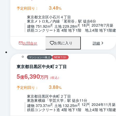
3.48
予定利回り：
%
東京都文京区小石川４丁目
東京メトロ丸ノ内線「茗荷谷」駅 徒歩6分
18戸
2027年7月築
2
2
建物 751.92m
土地 229.28m
鉄筋コンクリート造 4階 地下1階　地上4階 地下1階建
お問合せ
詳細
お気に入り
マンション一棟売
NEW 7/31
東京都目黒区中央町２丁目
5
6,390
億
万円
（税込）
3.88
予定利回り：
%
東京都目黒区中央町２丁目
東急東横線「学芸大学」駅 徒歩11分
12戸
2024年11月築
2
2
建物 373.37m
土地 132.25m
鉄筋コンクリート造 4階 地下1階　地上4階 地下1階建