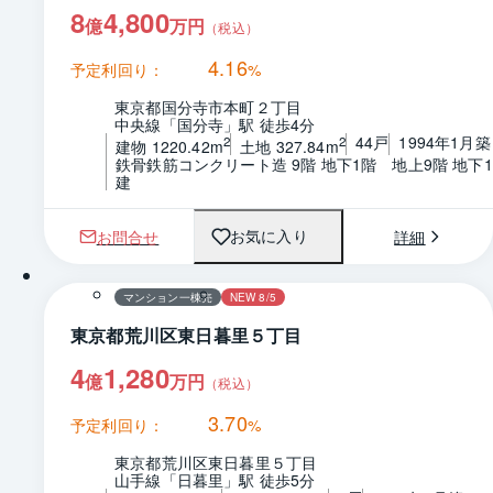
8
4,800
億
万円
（税込）
4.16
予定利回り：
%
東京都国分寺市本町２丁目
中央線「国分寺」駅 徒歩4分
44戸
1994年1月築
2
2
建物 1220.42m
土地 327.84m
鉄骨鉄筋コンクリート造 9階 地下1階　地上9階 地下
建
お問合せ
詳細
お気に入り
マンション一棟売
NEW 8/5
東京都荒川区東日暮里５丁目
4
1,280
億
万円
（税込）
3.70
予定利回り：
%
東京都荒川区東日暮里５丁目
山手線「日暮里」駅 徒歩5分