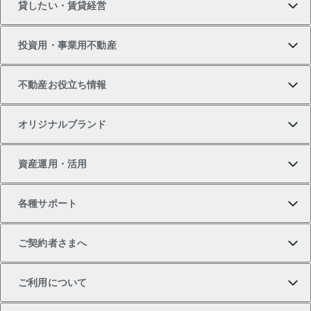
貸したい・賃貸経営
新築・分譲マンションの購入
マンションの売却・査定
借りたいTOP
投資用・事業用不動産
中古マンションの購入
一戸建ての売却・査定
物件を借りる
貸したいTOP
不動産お役立ち情報
一戸建ての購入
土地の売却・査定
オフィス・店舗の賃貸
無料賃料査定
投資用・事業用不動産TOP
オリジナルブランド
新築一戸建ての購入
スピードAI査定
借りるときの流れ
マンション賃料データ
投資用不動産
不動産お役立ち情報
資産運用・活用
中古一戸建ての購入
不動産売却について
借りるガイド
賃貸管理プラン
事業用不動産
不動産AIアドバイザー Tellus Talk
当社売主リノベーションマンション
各種サポート
一棟リノベーションマンション L`GENTE（ルジェン
土地の購入
不動産査定について
リロケーションについて
マンション投資
マンションライブラリー
等価交換事業
テ）
ご契約者さまへ
不動産購入の流れ
売却サービス
貸すときの流れ
投資用マンション
人気マンションランキング
区分リノベーションマンション Lideas（リディアス）
不動産M&A
シニア向けサポート
ご利用について
投資用一棟レジデンスWELL SQUARE（ウェルスクエ
注目キーワード物件特集
不動産売却の流れ
貸すガイド
マンション一棟
暮らしに役立つ不動産メディア 「Lnote」
アセットマネジメント・出資
相続サポート
ご契約者さまサポートメニュー
ア）