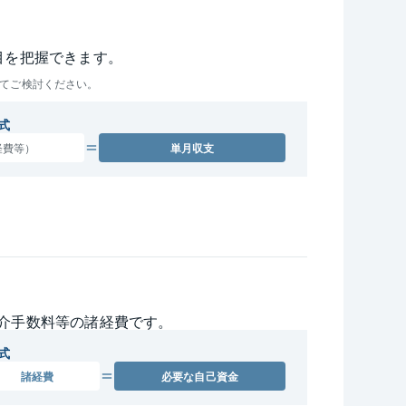
目を把握できます。
てご検討ください。
式
経費等）
単月収支
介手数料等の諸経費です。
式
諸経費
必要な
自己資金