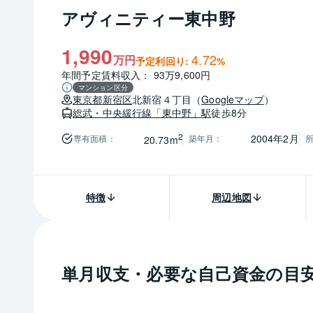
アヴィニティー東中野
1,990
4.72
万円
予定利回り:
%
年間予定賃料収入： 93万9,600円
マンション区分
東京都
新宿区
北新宿４丁目
（
Googleマップ
）
総武・中央緩行線
「東中野」駅
徒歩8分
2
2004年2月
専有面積
：
築年月
：
20.73m
特徴
周辺地図
単月収支・必要な自己資金の目