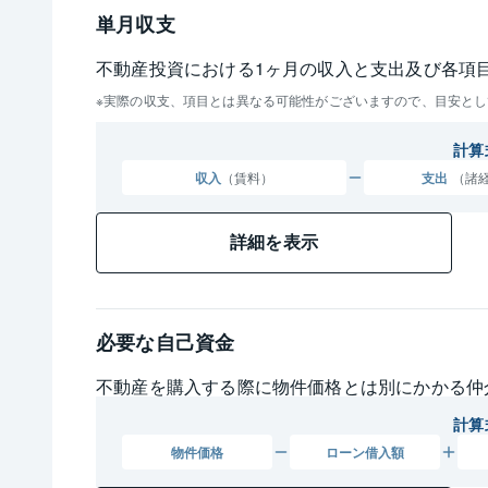
単月収支
不動産投資における1ヶ月の収入と支出及び各項
実際の収支、項目とは異なる可能性がございますので、目安とし
計算
収入
（賃料）
支出
（諸
詳細を表示
必要な自己資金
不動産を購入する際に物件価格とは別にかかる仲
計算
物件
価格
ローン
借入額