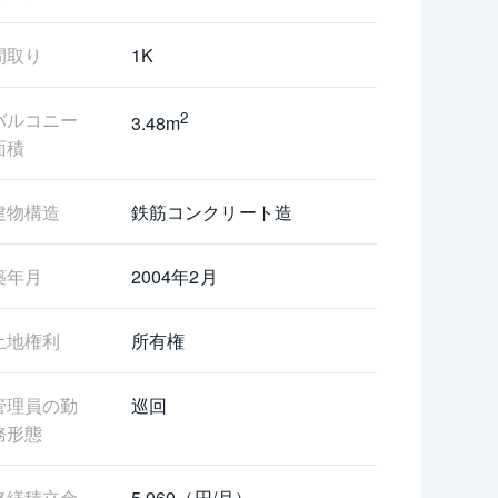
間取り
1K
バルコニー
2
3.48m
面積
建物構造
鉄筋コンクリート造
築年月
2004年2月
土地権利
所有権
管理員の勤
巡回
務形態
修繕積立金
5,060（円/月）