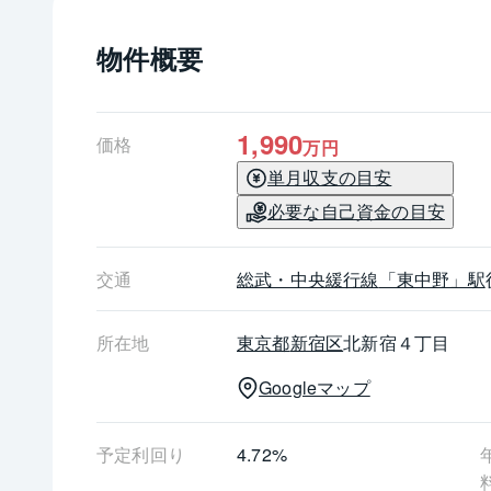
物件概要
1,990
価格
万円
単月収支の目安
必要な自己資金の目安
交通
総武・中央緩行線
「東中野」駅
所在地
東京都
新宿区
北新宿４丁目
Googleマップ
予定利回り
4.72%