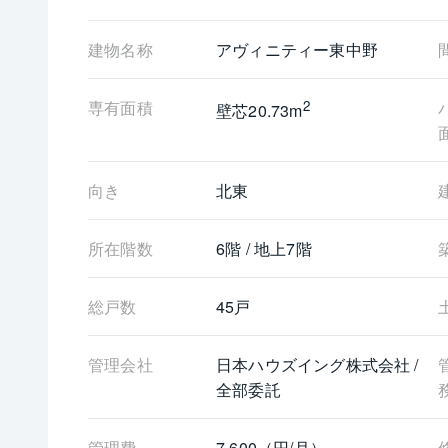
建物名称
アヴィニティー東中野
専有面積
2
壁芯20.73m
向き
北東
所在階数
6階 / 地上7階
総戸数
45戸
管理会社
日本ハウズイング株式会社 / 
全部委託
管理費
7,600（円/月）