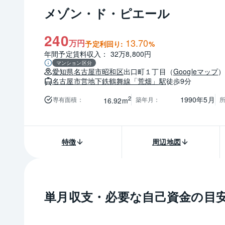
メゾン・ド・ピエール
240
13.70
万円
予定利回り:
%
年間予定賃料収入： 32万8,800円
マンション区分
愛知県
名古屋市昭和区
出口町１丁目
（
Googleマップ
名古屋市営地下鉄鶴舞線
「荒畑」駅
徒歩9分
2
1990年5月
専有面積
：
築年月
：
16.92m
特徴
周辺地図
単月収支・必要な自己資金の目