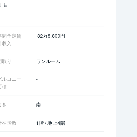
丁目
お問い合わせください。
年間予定賃
 32万8,800円
料収入
間取り
ワンルーム
バルコニー
-
面積
向き
南
所在階数
1階 / 地上4階