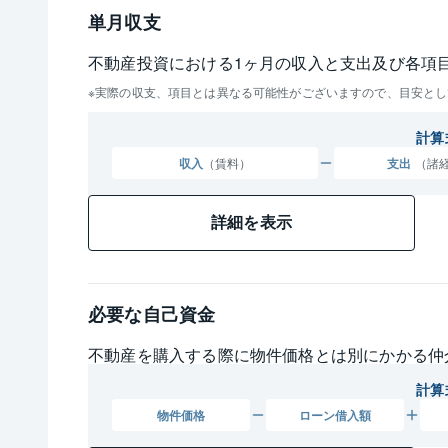
単月収支
不動産投資における1ヶ月の収入と支出及び各項
実際の収支、項目とは異なる可能性がございますので、目安とし
計算
収入
（賃料）
支出
（諸
詳細を表示
必要な自己資金
不動産を購入する際に物件価格とは別にかかる仲
計算
物件
価格
ローン
借入額