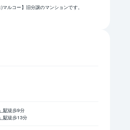
株)マルコー】旧分譲のマンションです。
m)
0m)
520m)
)
条件です。
予定賃料収入です。
得対価に対する割合です。
保証するものではありません。
」駅
徒歩9分
件を維持するために必要な費用の控除前のもの
」駅
徒歩13分