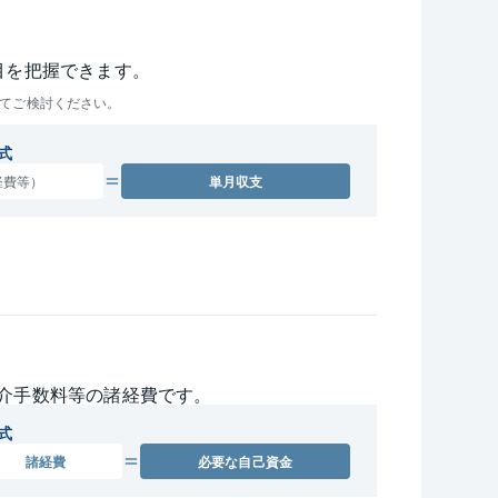
目を把握できます。
てご検討ください。
式
経費等）
単月収支
介手数料等の諸経費です。
式
諸経費
必要な
自己資金