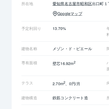
所在地
愛知県
名古屋市昭和区
出口町１
お気軽に担当「安藤」(080-7141-5081)まで
Googleマップ
予定利回り
13.70%
建物名称
メゾン・ド・ピエール
専有面積
2
壁芯16.92m
テラス
2
2.70m
、0円/月
建物構造
鉄筋コンクリート造