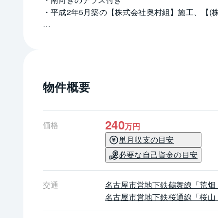
・平成2年5月築の【株式会社奥村組】施工、【(
┏□　ライフインフォメーション
┗┻━━━━━━━━━━━━━━━━━
・三河屋 御器所松風店　徒歩5分(約390m)
・マックスバリュ 瑞穂桜山店　徒歩13分(約1,000
物件概要
・スギドラック 御器所西店　徒歩2分(約135m)
・セブンイレブン 名古屋御器所南店　徒歩1分(約8
・ファミリーマート 昭和広見二丁目店　徒歩7分(約
・ファミリーマート 昭和台町店　徒歩7分(約540m
240
価格
万円
単月収支の目安
■オーナーチェンジにつき現賃貸借契約の引継が
必要な自己資金の目安
①年間予定賃料収入は、満室時における1年間の
②予定利回りは、年間予定賃料収入当該不動産取
③当社は、予定賃料収入が確実に得られることを
交通
名古屋市営地下鉄鶴舞線
「荒畑
④予定利回りは、公租公課・共益費その他当該物
名古屋市営地下鉄桜通線
「桜山
です