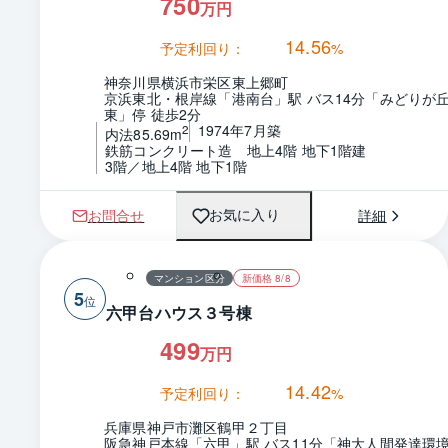
750
万円
14.56
予定利回り：
%
神奈川県横浜市栄区東上郷町
京浜東北・根岸線「港南台」駅 バス14分「みどりが
東」停 徒歩2分
1974年7月築
2
内法85.69m
鉄筋コンクリート造　地上4階 地下1階建
3階／地上4階 地下1階
お問合せ
詳細
お気に入り
マンション区分
新価格 8/8
5
六甲台ハウス３号棟
499
万円
14.42
予定利回り：
%
兵庫県神戸市灘区鶴甲２丁目
阪急神戸本線「六甲」駅 バス11分「神大人間発達環