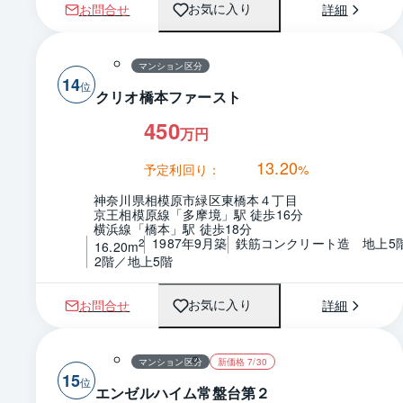
お問合せ
詳細
お気に入り
マンション区分
14
クリオ橋本ファースト
450
万円
13.20
予定利回り：
%
神奈川県相模原市緑区東橋本４丁目
京王相模原線「多摩境」駅 徒歩16分
横浜線「橋本」駅 徒歩18分
1987年9月築
鉄筋コンクリート造　地上5
2
16.20m
2階／地上5階
お問合せ
詳細
お気に入り
マンション区分
新価格 7/30
15
エンゼルハイム常盤台第２