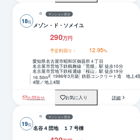
マンション区分
18
メゾン・ド・ソメイユ
290
万円
12.95
予定利回り：
%
愛知県名古屋市昭和区御器所４丁目
名古屋市営地下鉄鶴舞線「荒畑」駅 徒歩10分
名古屋市営地下鉄桜通線「桜山」駅 徒歩19分
1986年3月築
鉄筋コンクリート造　地上4
2
16.50m
4階／地上4階
お問合せ
詳細
お気に入り
マンション区分
19
名谷４団地 １７号棟
420