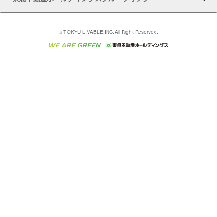
売却ガイド
アパート投資用物件
不動産売却FAQ
入居者様専用-各種ご案内（賃貸）
金融商品取引について
すまいValue
多言語対応
English
繁体中文
簡体中文
これからご結婚される方に東急百貨店のブライダルク
© TOKYU LIVABLE,INC.All Right Reserved.
収益物件
不動産コラム・ニュース
東急こすもす会「こすもすWeb」
東急リバブル ソーシャルメディアポリシー
東急不動産
ラブ
ご意見・お問い合わせ（金融商品取引専用の相談・お
人材サービスのご用命は 東急リバブルスタッフ株式会
ビル購入（ビル一棟）
不動産用語集
東急コミュニティー
問い合わせ窓口）
社まで
投資用不動産の売却査定
不動産なんでもネット相談室
保険募集におけるプライバシー・ポリシー
東北の逸品を贈ります 東北すぐれものセレクション
東急リバブル
ダイレクトメール（郵送物）・Eメールなどの送付停
事業用不動産の売却査定
住まいの税金
民泊の開業・運営のご相談は「ReINN株式会社」まで
東急住宅リース
止について
海外不動産
物件一括検索（購入＆賃貸）
宅地建物取引業者の皆様へ
学生情報センター（ナジック）
グループの一覧をもっと見る