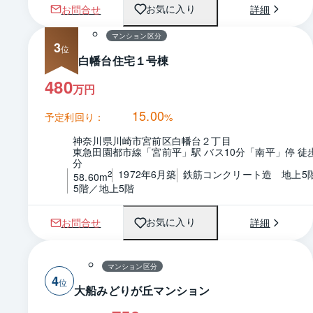
1 / 0
間取り
お問合せ
詳細
お気に入り
マンション区分
3
白幡台住宅１号棟
480
万円
15.00
予定利回り：
%
神奈川県川崎市宮前区白幡台２丁目
東急田園都市線「宮前平」駅 バス10分「南平」停 徒
分
1972年6月築
鉄筋コンクリート造　地上5
2
58.60m
5階／地上5階
お問合せ
詳細
お気に入り
マンション区分
4
大船みどりが丘マンション