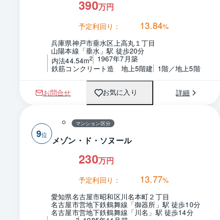
390
万円
13.84
予定利回り：
%
兵庫県神戸市垂水区上高丸１丁目
山陽本線「垂水」駅 徒歩20分
1967年7月築
2
内法44.54m
鉄筋コンクリート造　地上5階建
1階／地上5階
お問合せ
詳細
お気に入り
マンション区分
9
メゾン・ド・ソヌール
230
万円
13.77
予定利回り：
%
愛知県名古屋市昭和区川名本町２丁目
名古屋市営地下鉄鶴舞線「御器所」駅 徒歩10分
名古屋市営地下鉄鶴舞線「川名」駅 徒歩14分
2