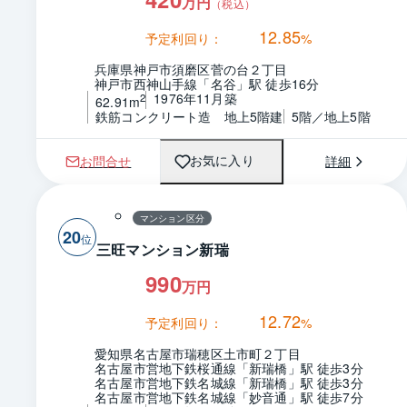
万円
（税込）
12.85
予定利回り：
%
兵庫県神戸市須磨区菅の台２丁目
神戸市西神山手線「名谷」駅 徒歩16分
1976年11月築
2
62.91m
鉄筋コンクリート造　地上5階建
5階／地上5階
お問合せ
詳細
お気に入り
マンション区分
20
三旺マンション新瑞
990
万円
12.72
予定利回り：
%
愛知県名古屋市瑞穂区土市町２丁目
名古屋市営地下鉄桜通線「新瑞橋」駅 徒歩3分
名古屋市営地下鉄名城線「新瑞橋」駅 徒歩3分
名古屋市営地下鉄名城線「妙音通」駅 徒歩7分