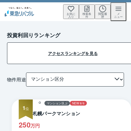
お気に
検索条
閲覧履
メ
入り
件
歴
ニュー
投資利回りランキング
アクセスランキングを見る
物件用途
マンション区分
NEW 8/6
1
札幌パークマンション
250
万円