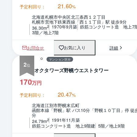
21.60
予定利回り：
%
北海道札幌市中央区北三条西１２丁目
札幌市営地下鉄東西線「西１１丁目」駅 徒歩9分
1970年9月築
鉄筋コンクリート造　地上7
2
36.30m
3階／地上7階
1 / 0
間取り
お問合せ
詳細
お気に入り
マンション区分
2
オクタワーズ野幌ウエストタワー
170
万円
20.47
予定利回り：
%
北海道江別市野幌末広町
函館本線「野幌」駅 バス10分「野幌１０丁目」停 徒
分
1991年11月築
2
24.79m
鉄筋コンクリート造　地上9階建
5階／地上9階