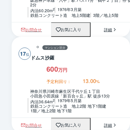
阪急神戸本線「六甲」駅 バス11分「鶴甲２丁目」停 
2分
1976年3月築
2
内法60.20m
鉄筋コンクリート造　地上5階建
3階／地上5階
お問合せ
詳細
お気に入り
マンション区分
17
ドムス沙羅
600
万円
13.00
予定利回り：
%
神奈川県川崎市麻生区千代ケ丘１丁目
小田急小田原線「新百合ヶ丘」駅 徒歩13分
1979年5月築
2
内法36.64m
鉄筋コンクリート造　地上2階 地下1階建
1階／地上2階 地下1階
お問合せ
詳細
お気に入り