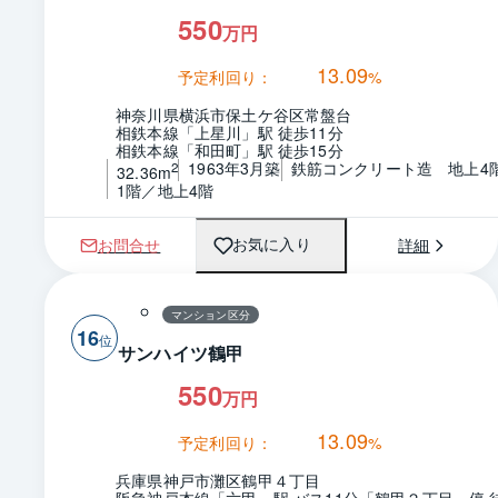
550
万円
13.09
予定利回り：
%
神奈川県横浜市保土ケ谷区常盤台
相鉄本線「上星川」駅 徒歩11分
相鉄本線「和田町」駅 徒歩15分
1963年3月築
鉄筋コンクリート造　地上4
2
32.36m
1階／地上4階
お問合せ
詳細
お気に入り
マンション区分
16
サンハイツ鶴甲
550
万円
13.09
予定利回り：
%
兵庫県神戸市灘区鶴甲４丁目