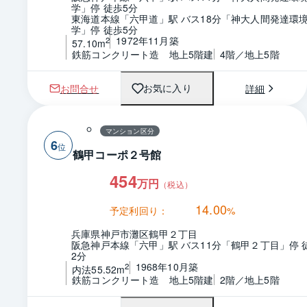
学」停 徒歩5分
東海道本線「六甲道」駅 バス18分「神大人間発達環
学」停 徒歩5分
1972年11月築
2
57.10m
鉄筋コンクリート造　地上5階建
4階／地上5階
お問合せ
詳細
お気に入り
マンション区分
6
鶴甲コーポ２号館
454
万円
（税込）
14.00
予定利回り：
%
兵庫県神戸市灘区鶴甲２丁目
阪急神戸本線「六甲」駅 バス11分「鶴甲２丁目」停 
2分
1968年10月築
2
内法55.52m
鉄筋コンクリート造　地上5階建
2階／地上5階