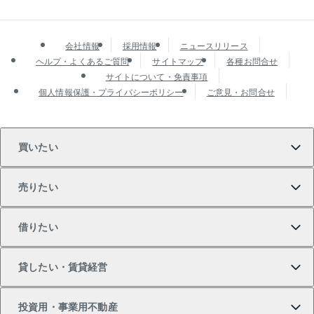
会社情報
採用情報
ニュースリリース
ヘルプ・よくあるご質問
サイトマップ
各種お問合せ
サイトについて・免責事項
個人情報保護・プライバシーポリシー
ご意見・お問合せ
買いたい
売りたい
買いたいTOP
借りたい
マンションの購入
売りたいTOP
貸したい・賃貸経営
新築・分譲マンションの購入
マンションの売却・査定
借りたいTOP
投資用・事業用不動産