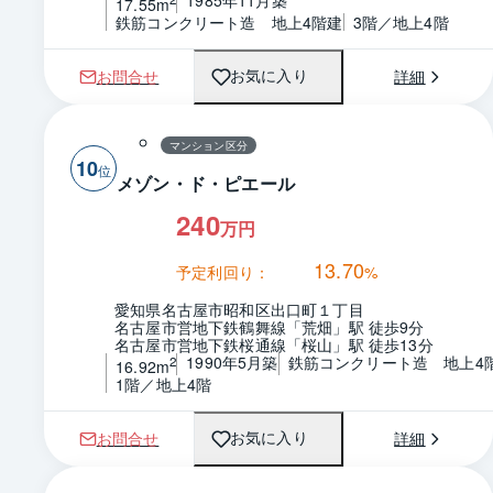
1985年11月築
17.55m
鉄筋コンクリート造　地上4階建
3階／地上4階
お問合せ
詳細
お気に入り
マンション区分
10
メゾン・ド・ピエール
240
万円
13.70
予定利回り：
%
愛知県名古屋市昭和区出口町１丁目
名古屋市営地下鉄鶴舞線「荒畑」駅 徒歩9分
名古屋市営地下鉄桜通線「桜山」駅 徒歩13分
1990年5月築
鉄筋コンクリート造　地上4
2
16.92m
1階／地上4階
お問合せ
詳細
お気に入り