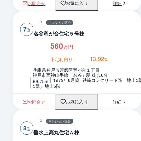
お問合せ
詳細
お気に入り
マンション区分
7
名谷竜が台住宅５号棟
560
万円
13.92
予定利回り：
%
兵庫県神戸市須磨区竜が台１丁目
神戸市西神山手線「名谷」駅 徒歩6分
1979年8月築
鉄筋コンクリート造　地上5
2
69.75m
5階／地上5階
お問合せ
詳細
お気に入り
マンション区分
8
垂水上高丸住宅Ａ棟