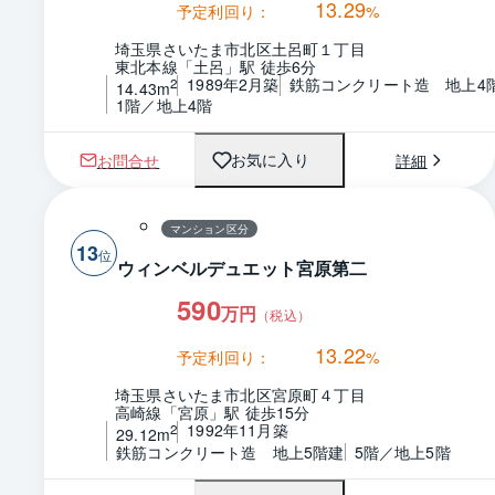
13.29
予定利回り：
%
埼玉県さいたま市北区土呂町１丁目
東北本線「土呂」駅 徒歩6分
1989年2月築
鉄筋コンクリート造　地上4
2
14.43m
1階／地上4階
お問合せ
詳細
お気に入り
マンション区分
13
ウィンベルデュエット宮原第二
590
万円
（税込）
13.22
予定利回り：
%
埼玉県さいたま市北区宮原町４丁目
高崎線「宮原」駅 徒歩15分
1992年11月築
2
29.12m
鉄筋コンクリート造　地上5階建
5階／地上5階