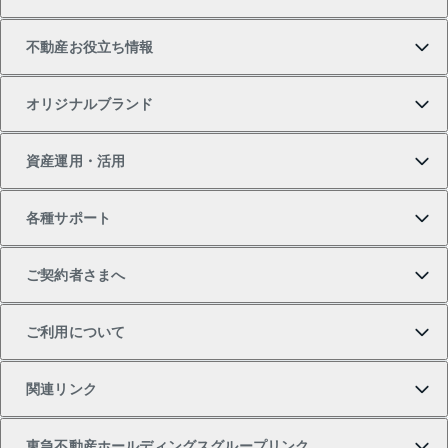
中古マンションの購入
一戸建ての売却・査定
物件を借りる
貸したいTOP
不動産お役立ち情報
一戸建ての購入
土地の売却・査定
オフィス・店舗の賃貸
無料賃料査定
投資用・事業用不動産TOP
オリジナルブランド
新築一戸建ての購入
スピードAI査定
借りるときの流れ
マンション賃料データ
投資用不動産
不動産お役立ち情報
資産運用・活用
中古一戸建ての購入
不動産売却について
借りるガイド
賃貸管理プラン
事業用不動産
不動産AIアドバイザー Tellus Talk
当社売主リノベーションマンション
各種サポート
一棟リノベーションマンション L`GENTE（ルジェン
土地の購入
不動産査定について
リロケーションについて
マンション投資
マンションライブラリー
等価交換事業
テ）
ご契約者さまへ
不動産購入の流れ
売却サービス
貸すときの流れ
投資用マンション
人気マンションランキング
区分リノベーションマンション Lideas（リディアス）
不動産M&A
シニア向けサポート
ご利用について
投資用一棟レジデンスWELL SQUARE（ウェルスクエ
注目キーワード物件特集
不動産売却の流れ
貸すガイド
マンション一棟
暮らしに役立つ不動産メディア 「Lnote」
アセットマネジメント・出資
相続サポート
ご契約者さまサポートメニュー
ア）
関連リンク
購入ガイド
不動産買換えの流れ
アパート経営
不動産相場・不動産価格情報
不動産小口投資 LEGACIA（レガシア）
リフォームサポート
ご紹介・再契約特典
本人確認に関するお客様へのお願い
東急不動産ホールディングスグループリンク