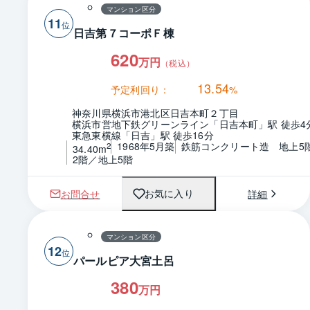
マンション区分
11
日吉第７コーポＦ棟
620
万円
（税込）
13.54
予定利回り：
%
神奈川県横浜市港北区日吉本町２丁目
横浜市営地下鉄グリーンライン「日吉本町」駅 徒歩4
東急東横線「日吉」駅 徒歩16分
1968年5月築
鉄筋コンクリート造　地上5
2
34.40m
2階／地上5階
お問合せ
詳細
お気に入り
マンション区分
12
パールピア大宮土呂
380
万円