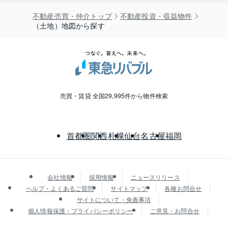
福島
不動産売買・仲介トップ
不動産投資・収益物件
（土地）地図から探す
栃木
富山
長野
売買・賃貸 全国29,995件から物件検索
岐阜
首都圏
関西
札幌
仙台
名古屋
福岡
三重
会社情報
採用情報
ニュースリリース
岡山
ヘルプ・よくあるご質問
サイトマップ
各種お問合せ
サイトについて・免責事項
広島
個人情報保護・プライバシーポリシー
ご意見・お問合せ