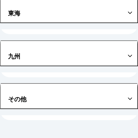
滋賀
宮城
東海
奈良
愛知
和歌山
九州
福岡
その他
岩手