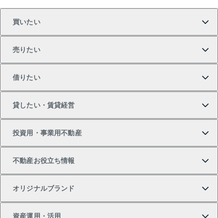
沖縄
買いたい
売りたい
買いたいTOP
借りたい
マンションの購入
売りたいTOP
貸したい・賃貸経営
新築・分譲マンションの購入
マンションの売却・査定
借りたいTOP
投資用・事業用不動産
中古マンションの購入
一戸建ての売却・査定
物件を借りる
貸したいTOP
不動産お役立ち情報
一戸建ての購入
土地の売却・査定
オフィス・店舗の賃貸
無料賃料査定
投資用・事業用不動産TOP
オリジナルブランド
新築一戸建ての購入
スピードAI査定
借りるときの流れ
マンション賃料データ
投資用不動産
不動産お役立ち情報
資産運用・活用