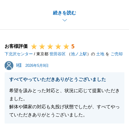
かいお言葉をいただき、深く感謝しております。お取
続きを読む
引の途中で複雑な調整が必要な場面もございました
が、Y様が常に迅速かつ丁寧にご対応くださったおか
げで、無事に良い形で決済まで進めることができまし
た。こちらこそ、多大なるご協力をいただきましたこ
5
とに心より御礼申し上げます。Y様に「安心して取引
お客様評価
下北沢センター
が進められた」と言っていただけることが、私にとっ
/ 東京都
世田谷区
（
池ノ上駅
）の
土地
を
ご売却
て何よりの喜びであり、励みになります。不動産のこ
I様
I様
2026年5月9日
とで何かお困りごとやご相談がございましたら、いつ
でもお気軽にご連絡ください。Y様の今後のご健勝と
すべてやっていただきありがとうございました
ご多幸を心よりお祈り申し上げます。
希望を汲みとった対応と、状況に応じて提案いただき
ました。
解体や隣家の対応も丸投げ状態でしたが、すべてやっ
閉じる
ていただきありがとうございました。