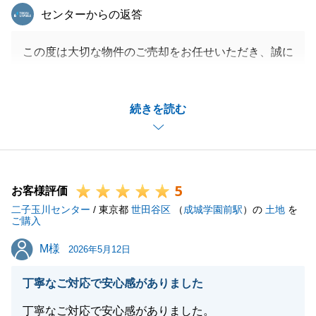
東急リバブル
センターからの返答
この度は大切な物件のご売却をお任せいただき、誠に
ありがとうございました。
本物件の地域は、私どもが注力している地域であり、
続きを読む
直近でも近隣での売却をお手伝いさせていただいた実
績がございました。
そのためエリアの特性も熟知しており、非常に親近感
を持って販売活動にあたらせていただきました。
5
その結果、無事に買主様との素晴らしいご縁を取り持
お客様評価
二子玉川センター
つことができました事を大変嬉しく思っております。
/ 東京都
世田谷区
（
成城学園前駅
）の
土地
を
ご購入
また、ご両親様に代わり、I様には多大なるご協力を
M様
M様
賜りましたこと、心より感謝申し上げます。
2026年5月12日
丁寧なご対応で安心感がありました
丁寧なご対応で安心感がありました。
閉じる