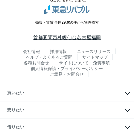
売買・賃貸 全国29,950件から物件検索
首都圏
関西
札幌
仙台
名古屋
福岡
会社情報
採用情報
ニュースリリース
ヘルプ・よくあるご質問
サイトマップ
各種お問合せ
サイトについて・免責事項
個人情報保護・プライバシーポリシー
ご意見・お問合せ
買いたい
マンションの購入
新築・分譲マンションの購入
売りたい
中古マンションの購入
一戸建ての購入
マンションの売却・査定
新築一戸建ての購入
一戸建ての売却・査定
借りたい
中古一戸建ての購入
土地の売却・査定
土地の購入