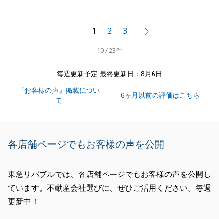
こと、心より感謝申し上げます。
ご売却に関しましても、ご期待に沿えるように尽力い
1
2
3
次へ
たします。
10 / 23件
また、さらなる満足度の向上に向けて貴重なご期待
（フィードバック）をいただきましたこと、重ねて御
毎週更新予定 最終更新日：8月6日
礼申し上げます。
『お客様の声』掲載につい
ご指摘いただいた2点につきまして、私自身の至らな
6ヶ月以前の評価はこちら
て
さを猛省するとともに、これからもより質の高いサー
ビスの提供に邁進してまいります。
今後とも、何卒よろしくお願い申し上げます。
各店舗ページでもお客様の声を公開
東急リバブルでは、各店舗ページでもお客様の声を公開し
閉じる
ています。不動産会社選びに、ぜひご活用ください。毎週
更新中！