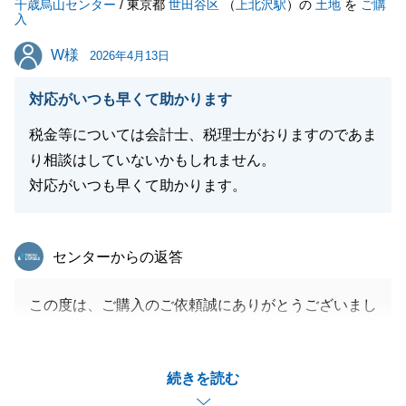
千歳烏山センター
感謝しております。
/ 東京都
世田谷区
（
上北沢駅
）の
土地
を
ご購
入
今後とも何卒宜しくお願い致します。
W様
W様
2026年4月13日
対応がいつも早くて助かります
閉じる
税金等については会計士、税理士がおりますのであま
り相談はしていないかもしれません。
対応がいつも早くて助かります。
東急リバブル
センターからの返答
この度は、ご購入のご依頼誠にありがとうございまし
た。
温かいお言葉をありがとうございます。
続きを読む
迅速な対応をご評価いただき大変光栄です。