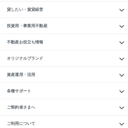
スピードAI査定
不動産購入の流れ
物件を借りる
不動産売却について
注目キーワード物件特集
オフィス・店舗の賃貸
貸したい・賃貸経営
不動産査定について
購入ガイド
借りるときの流れ
売却サービス
借りるガイド
不動産売却の流れ
無料賃料査定
多言語対応
不動産買換えの流れ
マンション賃料データ
投資用・事業用不動産
売却ガイド
賃貸管理プラン
English
繁体中文
簡体中文
リロケーションについて
投資用不動産
貸すときの流れ
事業用不動産
不動産お役立ち情報
貸すガイド
マンション投資
投資用マンション
不動産AIアドバイザー Tellus Talk
マンション一棟
マンションライブラリー
オリジナルブランド
アパート経営
人気マンションランキング
アパート投資用物件
暮らしに役立つ不動産メディア

収益物件
当社売主リノベーションマンション
「Lnote」
ビル購入（ビル一棟）
一棟リノベーションマンション

資産運用・活用
不動産相場・不動産価格情報
投資用不動産の売却査定
L`GENTE（ルジェンテ）
不動産売却FAQ
事業用不動産の売却査定
区分リノベーションマンション

不動産コラム・ニュース
等価交換事業
海外不動産
Lideas（リディアス）
不動産用語集
不動産M&A
各種サポート
投資用一棟レジデンスWELL

不動産なんでもネット相談室
アセットマネジメント・出資
SQUARE（ウェルスクエア）
住まいの税金
不動産小口投資

シニア向けサポート
物件一括検索（購入＆賃貸）
LEGACIA（レガシア）
相続サポート
ご契約者さまへ
リフォームサポート
ご契約者さまサポートメニュー
ご紹介・再契約特典
ご利用について
入居者様専用-各種ご案内（賃貸）