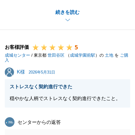
とうございました。
続きを読む
融資に関しまして色々ありましたが無事決済出来まし
た。
お住まいの新築の完成を楽しみにしております。
5
お客様評価
成城センター
/ 東京都
世田谷区
（
成城学園前駅
）の
土地
を
ご購
閉じる
入
K様
K様
2026年5月31日
ストレスなく契約進行できた
穏やかな人柄でストレスなく契約進行できたこと。
東急リバブル
センターからの返答