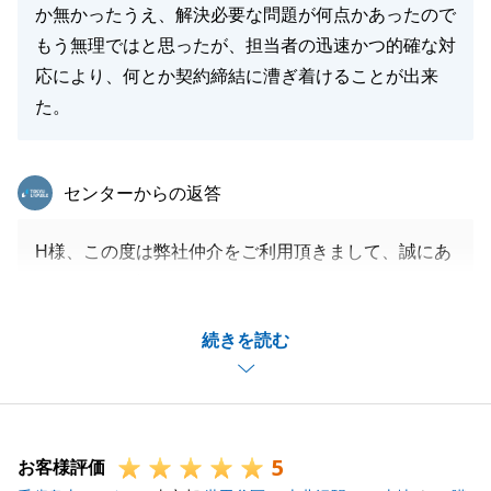
か無かったうえ、解決必要な問題が何点かあったので
もう無理ではと思ったが、担当者の迅速かつ的確な対
応により、何とか契約締結に漕ぎ着けることが出来
た。
東急リバブル
センターからの返答
H様、この度は弊社仲介をご利用頂きまして、誠にあ
りがとうございます。
具体的な購入申し込みからご契約までの限られた時間
続きを読む
の中、条件の調整や確認事項が多々あり、確認や調査
にご協力を頂けた結果、最短での契約締結まで漕ぎつ
けることができました。
またご決済までのお手続きについても、先方がある中
5
で皆様のご尽力の結果、無事お手続きが完了し、深く
お客様評価