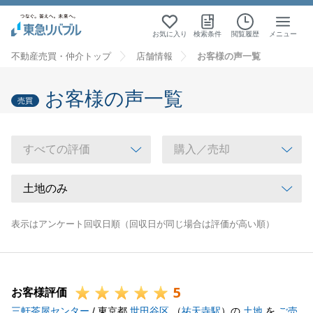
お気に入り
検索条件
閲覧履歴
メニュー
不動産売買・仲介トップ
店舗情報
お客様の声一覧
お客様の声一覧
売買
表示はアンケート回収日順（回収日が同じ場合は評価が高い順）
5
お客様評価
三軒茶屋センター
/ 東京都
世田谷区
（
祐天寺駅
）の
土地
を
ご売