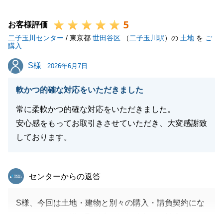
末永いお付き合いのほど、何卒よろしくお願い申し上
5
げます。
お客様評価
二子玉川センター
/ 東京都
世田谷区
（
二子玉川駅
）の
土地
を
ご
購入
S様
S様
2026年6月7日
閉じる
軟かつ的確な対応をいただきました
常に柔軟かつ的確な対応をいただきました。
安心感をもってお取引きさせていただき、大変感謝致
しております。
東急リバブル
センターからの返答
S様、今回は土地・建物と別々の購入・請負契約にな
りましたが、S様の取引先の銀行融資のご対応ありが