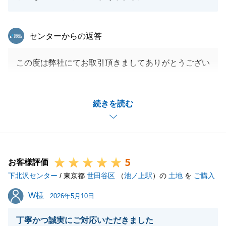
東急リバブル
センターからの返答
この度は弊社にてお取引頂きましてありがとうござい
ました。
お買換えのため、大変ご負担が大きかったかと思いま
続きを読む
すが、M様の迅速にご対応いただきましたおかげで、
滞りなくご決済を終える事ができました。重ねて感謝
申し上げます。
また何かお困りのことがございましたら是非ご連絡下
5
さい。
お客様評価
下北沢センター
今後ともよろしくお願いいたします。
/ 東京都
世田谷区
（
池ノ上駅
）の
土地
を
ご購入
W様
W様
2026年5月10日
閉じる
丁寧かつ誠実にご対応いただきました