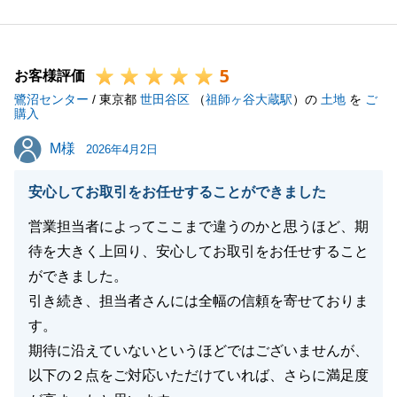
専門家の方々がいらっしゃる中で、不動産担当として
少しでもスムーズなお取引のお役に立てておりました
ら幸いです。
5
お客様評価
鷺沼センター
/ 東京都
世田谷区
（
祖師ヶ谷大蔵駅
）の
土地
を
ご
購入
閉じる
M様
M様
2026年4月2日
安心してお取引をお任せすることができました
営業担当者によってここまで違うのかと思うほど、期
待を大きく上回り、安心してお取引をお任せすること
ができました。
引き続き、担当者さんには全幅の信頼を寄せておりま
す。
期待に沿えていないというほどではございませんが、
以下の２点をご対応いただけていれば、さらに満足度