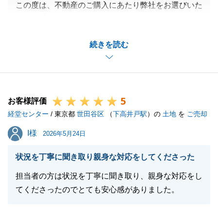
この度は、不動産のご購入にあたり弊社をお選びいた
だき、誠にありがとうございました。
K様とは、物件現地にてたまたまご挨拶をさせて頂
続きを読む
き、そこからのお付き合いとなった運命的な出会いと
個人的には感じております。
いつもスムーズにご連絡のやり取りのご対応を頂き、
誠にありがとうございました。
5
引き続き、何か私共でお役に立てることがございまし
お客様評価
経堂センター
たらお気軽にご連絡頂けますと幸いです。
/ 東京都
世田谷区
（
下高井戸駅
）の
土地
を
ご売却
今後とも何卒よろしくお願い申し上げます。
I様
I様
2026年5月24日
状況を丁寧に聞き取り親身な対応をしてくださった
閉じる
担当者の方は状況を丁寧に聞き取り、親身な対応をし
てくださったのでとても安心感がありました。