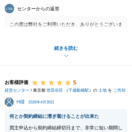
東急リバブル
センターからの返答
この度は弊社をご利用いただき、ありがとうございま
す。こちらこそ、大切なお住まいのことで私どもを信
頼し、すべてお任せいただけたことを大変光栄に思っ
続きを読む
ております。解体工事や近隣の方々へのご対応含め、
無事にすべてを終え、ご満足いただける形でお役に立
てましたなら、これ以上の喜びはございません。温か
いお言葉をいただき、大きな励みになります。またお
5
役に立てる機会がございましたら、お気軽にお申し付
お客様評価
経堂センター
けくださいませ。
/ 東京都
世田谷区
（
千歳船橋駅
）の
土地
を
ご売却
H様
H様
2026年4月30日
閉じる
何とか契約締結に漕ぎ着けることが出来た
買主申込から契約締結締切日まで、非常に短い期間し