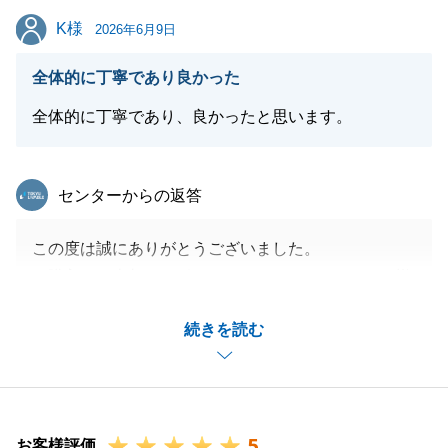
K様
K様
2026年6月9日
閉じる
全体的に丁寧であり良かった
全体的に丁寧であり、良かったと思います。
東急リバブル
センターからの返答
この度は誠にありがとうございました。
ご購入、ご売却とサポートさせて頂きましたが、K様
の迅速なご対応によりスムーズでお手続きができまし
続きを読む
た。
併せてお礼申し上げます。
今後も何かあればしっかりサポートさせて頂きますの
で、お気軽にお申し付けくださいませ。
5
引き続き、宜しくお願い致します。
お客様評価