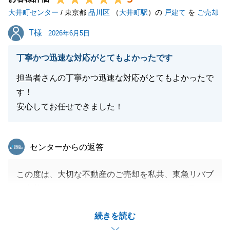
大井町センター
/ 東京都
品川区
（
大井町駅
）の
戸建て
を
ご売却
T様
T様
2026年6月5日
閉じる
丁寧かつ迅速な対応がとてもよかったです
担当者さんの丁寧かつ迅速な対応がとてもよかったで
す！
安心してお任せできました！
東急リバブル
センターからの返答
この度は、大切な不動産のご売却を私共、東急リバブ
ル大井町センターにお任せいただき、無事にお取引を
完了できましたこと、心より感謝申し上げます。
続きを読む
お客様から丁寧かつ迅速な対応についてお褒めいただ