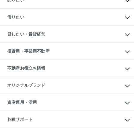
売りたい
中古マンションの購入
一戸建ての購入
マンションの売却・査定
新築一戸建ての購入
一戸建ての売却・査定
借りたい
中古一戸建ての購入
土地の売却・査定
土地の購入
スピードAI査定
不動産購入の流れ
物件を借りる
不動産売却について
注目キーワード物件特集
オフィス・店舗の賃貸
貸したい・賃貸経営
不動産査定について
購入ガイド
借りるときの流れ
売却サービス
借りるガイド
不動産売却の流れ
無料賃料査定
多言語対応
不動産買換えの流れ
マンション賃料データ
投資用・事業用不動産
売却ガイド
賃貸管理プラン
English
繁体中文
簡体中文
リロケーションについて
投資用不動産
貸すときの流れ
事業用不動産
不動産お役立ち情報
貸すガイド
マンション投資
投資用マンション
不動産AIアドバイザー Tellus Talk
マンション一棟
マンションライブラリー
オリジナルブランド
アパート経営
人気マンションランキング
アパート投資用物件
暮らしに役立つ不動産メディア

収益物件
当社売主リノベーションマンション
「Lnote」
ビル購入（ビル一棟）
一棟リノベーションマンション

資産運用・活用
不動産相場・不動産価格情報
投資用不動産の売却査定
L`GENTE（ルジェンテ）
不動産売却FAQ
事業用不動産の売却査定
区分リノベーションマンション

不動産コラム・ニュース
等価交換事業
海外不動産
Lideas（リディアス）
不動産用語集
不動産M&A
各種サポート
投資用一棟レジデンスWELL

不動産なんでもネット相談室
アセットマネジメント・出資
SQUARE（ウェルスクエア）
住まいの税金
不動産小口投資

シニア向けサポート
物件一括検索（購入＆賃貸）