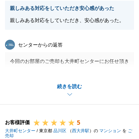
親しみある対応をしていただき安心感があった
親しみある対応をしていただき、安心感があった。
東急リバブル
センターからの返答
今回のお部屋のご売却も大井町センターにお任せ頂き
まして誠にありがとうございました。
また、2度もお手伝いをさせて頂きまして非常に嬉し
続きを読む
く思います。
前回よりも好条件にてご成約となり、Ｔ様にお喜び頂
くことが出来て私もとても嬉しいです。
また、お手伝いできることがございましたらお気軽に
5
お申し付けください。
お客様評価
大井町センター
今後ともよろしくお願いいたします。
/ 東京都
品川区
（
西大井駅
）の
マンション
を
ご
売却