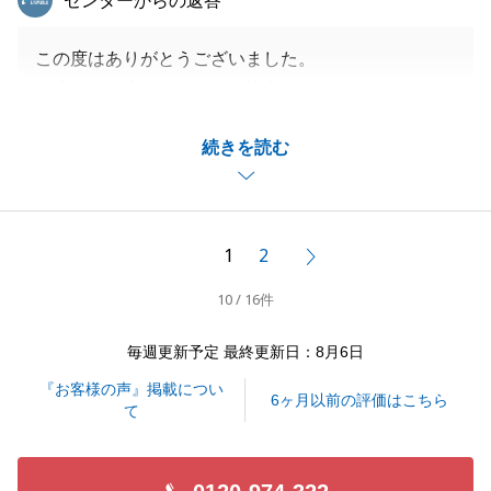
センターからの返答
この度はありがとうございました。
何度かご来店いただき、ご協力いただいたことも多々
ありましたが、スムーズにお取引きできたこと感謝い
続きを読む
たします。
また何かありましたら、些細な事でも構いませんので
お気軽にご相談くださいませ。
今後ともよろしくお願い申し上げます。
1
2
次へ
10 / 16件
閉じる
毎週更新予定 最終更新日：8月6日
『お客様の声』掲載につい
6ヶ月以前の評価はこちら
て