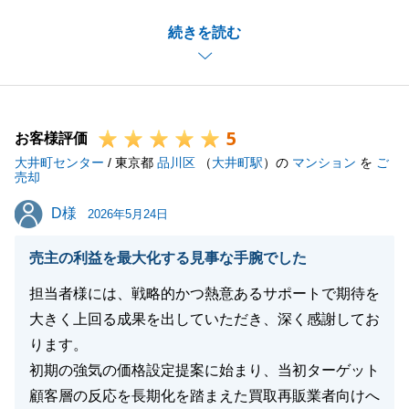
いつもご指名頂き、併せてお礼申し上げます。
閉じる
続きを読む
今後も何かお困り事があれば、ご相談レベルからで構
わないので、お気軽にお申し付け下さいませ。
引き続き、宜しくお願い致します。
5
お客様評価
大井町センター
/ 東京都
品川区
（
大井町駅
）の
マンション
を
ご
閉じる
売却
D様
D様
2026年5月24日
売主の利益を最大化する見事な手腕でした
担当者様には、戦略的かつ熱意あるサポートで期待を
大きく上回る成果を出していただき、深く感謝してお
ります。
初期の強気の価格設定提案に始まり、当初ターゲット
顧客層の反応を長期化を踏まえた買取再販業者向けへ