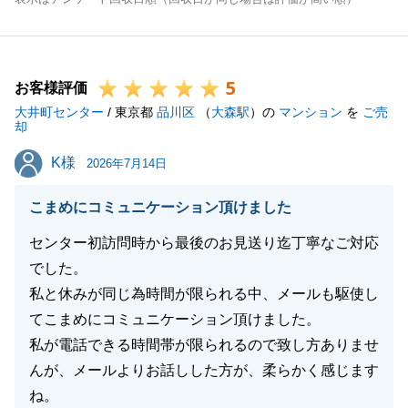
5
お客様評価
大井町センター
/ 東京都
品川区
（
大森駅
）の
マンション
を
ご売
却
K様
K様
2026年7月14日
こまめにコミュニケーション頂けました
センター初訪問時から最後のお見送り迄丁寧なご対応
でした。
私と休みが同じ為時間が限られる中、メールも駆使し
てこまめにコミュニケーション頂けました。
私が電話できる時間帯が限られるので致し方ありませ
んが、メールよりお話しした方が、柔らかく感じます
ね。