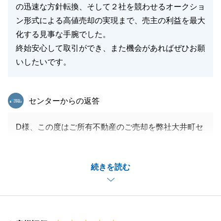
の迅速な方針転換、そして２社を競わせるオークショ
ン形式による高値売却の実現まで、売主の利益を最大
化する見事な手腕でした。
終始安心して取引ができ、また機会があればぜひお願
いしたいです。
東急リバブル
センターからの返答
D様、この度はご所有不動産のご売却を弊社大井町セ
ンターへご依頼頂きありがとうございました。
お褒めのお言葉もありがとうございます。
続きを読む
Ｄ様のお部屋は眺望や日照が大井町エリアの物件の中
でも凄く良いお部屋でしたので自信を持って販売をす
る事が出来、高値成約をする事が私も担当として安堵
しております。