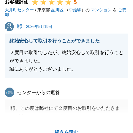
5
今後もお住まいの事で何かお力になれる事がございま
お客様評価
大井町センター
したらお気軽にご連絡下さい。
/ 東京都
品川区
（
中延駅
）の
マンション
を
ご売
却
引き続き宜しくお願い致します。
I様
I様
2026年5月19日
終始安心して取引を行うことができました
閉じる
２度目の取引でしたが、終始安心して取引を行うこと
ができました。
誠にありがとうございました。
東急リバブル
センターからの返答
I様、この度は弊社にて２度目のお取引をいただきま
して誠にありがとうございました。
お買換えというスケジュール調整が必要なご売却でし
続きを読む