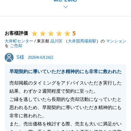
たが、良縁に恵まれ私自身も嬉しく思います。
また、お住いに関することでご相談事項がございまし
たら、お気軽にご連絡下さいませ。
引き続きどうぞよろしくお願いいたします。
5
お客様評価
大井町センター
/ 東京都
品川区
（
大井競馬場前駅
）の
マンション
を
ご売却
閉じる
S様
S様
2026年4月24日
早期契約に導いていただき精神的にも非常に救われた
売却掲載のタイミングをアドバイスいただき実行した
結果、わずか２週間程度で契約に至った。
ご縁を逃していたら長期的な売却活動になっていたと
思われるため、早期契約に導いていただき精神的にも
非常に救われた。
また、売出価格を検討する際、売主も大いに満足がい