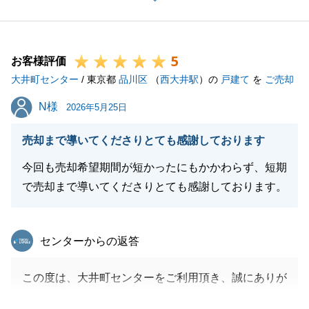
き、安心してお任せできたとのお言葉を頂戴できまし
たことは、不動産営業担当としてこの上ない喜びであ
り、深く感激しております。
5
大切なご資産のご売却という人生の大きな節目におい
お客様評価
大井町センター
て、お客様に寄り添い、不安を感じることなく進めて
/ 東京都
品川区
（
西大井駅
）の
戸建て
を
ご売却
いただけるよう心がけておりましたので、そのような
N様
N様
2026年5月25日
温かいお言葉をいただけたことが何よりの励みになり
ます。
売却まで導いてくださりとても感謝しております
「東急リバブルに任せてよかった」というお言葉を糧
今回も売却希望期間が短かったにもかかわらず、短期
に、今後も大井町センター一丸となって、より質の高
で売却まで導いてくださりとても感謝しております。
いサービスを提供してまいります。
新居での生活が、笑顔あふれる素晴らしいものとなり
ますよう心よりお祈り申し上げます。
東急リバブル
センターからの返答
今後とも、末永いお付き合いをよろしくお願いいたし
ます。
この度は、大井町センターをご利用頂き、誠にありが
とうございました。