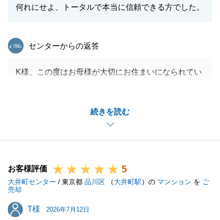
何れにせよ、トータルで本当に信頼できる方でした。
東急リバブル
センターからの返答
K様、この度はお母様が大切にお住まいになられてい
らっしゃったご自宅のが売却を大井町センターへご依
頼頂きありがとうございました。
続きを読む
当初のご提案より良いご条件でお取引きをする事が出
来て良かったです。
今後もお住まいの事で何かございましたらお気軽にご
連絡下さい。
5
お客様評価
大井町センター
/ 東京都
品川区
（
大井町駅
）の
マンション
を
ご
売却
閉じる
T様
T様
2026年7月12日