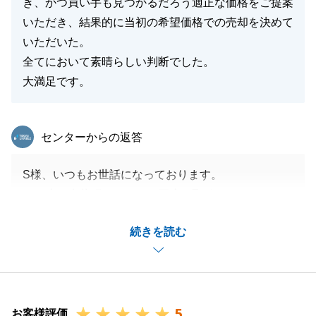
き、かつ買い手も見つかるだろう適正な価格をご提案
いただき、結果的に当初の希望価格での売却を決めて
いただいた。
全てにおいて素晴らしい判断でした。
大満足です。
東急リバブル
センターからの返答
S様、いつもお世話になっております。
この度は大井町センターで再度お取引いただきまし
て、誠にありがとうございました。
続きを読む
ご満足いただけまして何よりです。
また何かございましたら、何なりとお申し付けくださ
いませ。
引き続き何卒宜しくお願い致します。
5
お客様評価