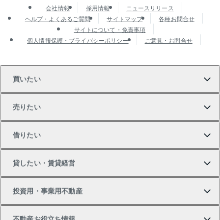
会社情報
採用情報
ニュースリリース
ヘルプ・よくあるご質問
サイトマップ
各種お問合せ
サイトについて・免責事項
個人情報保護・プライバシーポリシー
ご意見・お問合せ
買いたい
売りたい
買いたいTOP
借りたい
マンションの購入
売りたいTOP
貸したい・賃貸経営
新築・分譲マンションの購入
マンションの売却・査定
借りたいTOP
投資用・事業用不動産
中古マンションの購入
一戸建ての売却・査定
物件を借りる
貸したいTOP
不動産お役立ち情報