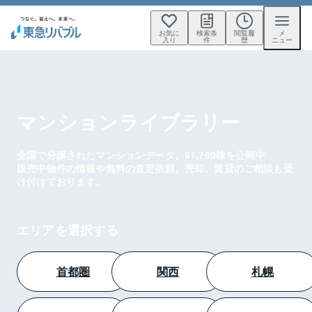
お気に
検索条
閲覧履
メ
入り
件
歴
ニュー
マンションライブラリー
全国で分譲されたマンションデータ、91,789棟を公開中
販売中物件の情報や無料の査定依頼、売却、賃貸のご相談も受
け付けております。
エリアを選択する
首都圏
関西
札幌