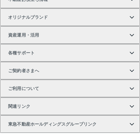
一戸建ての購入
土地の売却・査定
オフィス・店舗の賃貸
無料賃料査定
投資用・事業用不動産TOP
オリジナルブランド
新築一戸建ての購入
スピードAI査定
借りるときの流れ
マンション賃料データ
投資用不動産
不動産お役立ち情報
資産運用・活用
中古一戸建ての購入
不動産売却について
借りるガイド
賃貸管理プラン
事業用不動産
不動産AIアドバイザー Tellus Talk
当社売主リノベーションマンション
各種サポート
一棟リノベーションマンション L`GENTE（ルジェン
土地の購入
不動産査定について
リロケーションについて
マンション投資
マンションライブラリー
等価交換事業
テ）
ご契約者さまへ
不動産購入の流れ
売却サービス
貸すときの流れ
投資用マンション
人気マンションランキング
区分リノベーションマンション Lideas（リディアス）
不動産M&A
シニア向けサポート
ご利用について
投資用一棟レジデンスWELL SQUARE（ウェルスクエ
注目キーワード物件特集
不動産売却の流れ
貸すガイド
マンション一棟
暮らしに役立つ不動産メディア 「Lnote」
アセットマネジメント・出資
相続サポート
ご契約者さまサポートメニュー
ア）
関連リンク
購入ガイド
不動産買換えの流れ
アパート経営
不動産相場・不動産価格情報
不動産小口投資 LEGACIA（レガシア）
リフォームサポート
ご紹介・再契約特典
本人確認に関するお客様へのお願い
東急不動産ホールディングスグループリンク
売却ガイド
アパート投資用物件
不動産売却FAQ
入居者様専用-各種ご案内（賃貸）
金融商品取引について
すまいValue
多言語対応