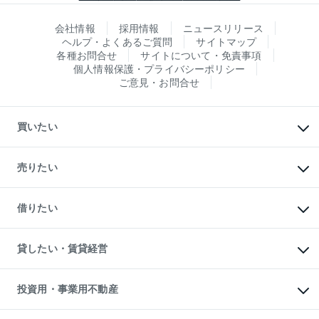
会社情報
採用情報
ニュースリリース
ヘルプ・よくあるご質問
サイトマップ
各種お問合せ
サイトについて・免責事項
個人情報保護・プライバシーポリシー
ご意見・お問合せ
買いたい
マンションの購入
新築・分譲マンションの購入
売りたい
中古マンションの購入
一戸建ての購入
マンションの売却・査定
新築一戸建ての購入
一戸建ての売却・査定
借りたい
中古一戸建ての購入
土地の売却・査定
土地の購入
スピードAI査定
不動産購入の流れ
物件を借りる
不動産売却について
注目キーワード物件特集
オフィス・店舗の賃貸
貸したい・賃貸経営
不動産査定について
購入ガイド
借りるときの流れ
売却サービス
借りるガイド
不動産売却の流れ
無料賃料査定
多言語対応
不動産買換えの流れ
マンション賃料データ
投資用・事業用不動産
売却ガイド
賃貸管理プラン
English
繁体中文
簡体中文
リロケーションについて
投資用不動産