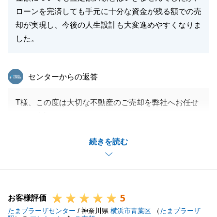
ていただきます。
ローンを完済しても手元に十分な資金が残る額での売
今後ともどうぞよろしくお願いいたします。
却が実現し、今後の人生設計も大変進めやすくなりま
した。
閉じる
東急リバブル
センターからの返答
T様、この度は大切な不動産のご売却を弊社へお任せ
頂き、誠にありがとうございます。
迅速かつご丁寧にご対応を頂き、無事にお引渡しを迎
続きを読む
える事ができました。
今後もご不明な点やお手伝い出来る事がございました
ら、お気軽にお声がけ下さいませ。
社員一同、心よりお待ちしております。
5
お客様評価
たまプラーザセンター
/ 神奈川県
横浜市青葉区
（
たまプラーザ