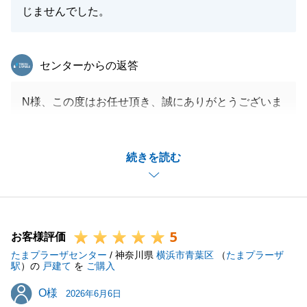
じませんでした。
東急リバブル
センターからの返答
N様、この度はお任せ頂き、誠にありがとうございま
した。
ご満足頂けるお取引となっており、嬉しく思います。
続きを読む
また、ご希望の条件にてご成約に至ることができ、ホ
ッとしております。
今後も不動産に関して、何かご相談がございました
ら、何なりとお申し付けください。
5
お客様評価
たまプラーザセンター
/ 神奈川県
横浜市青葉区
（
たまプラーザ
駅
）の
戸建て
を
ご購入
閉じる
O様
O様
2026年6月6日