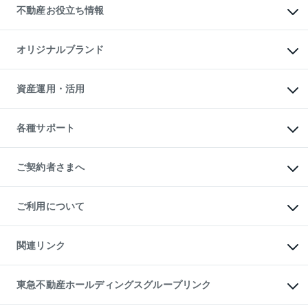
貸すときの流れ
事業用不動産
不動産お役立ち情報
貸すガイド
マンション投資
投資用マンション
不動産AIアドバイザー Tellus Talk
マンション一棟
マンションライブラリー
オリジナルブランド
アパート経営
人気マンションランキング
アパート投資用物件
暮らしに役立つ不動産メディア

収益物件
当社売主リノベーションマンション
「Lnote」
ビル購入（ビル一棟）
一棟リノベーションマンション

資産運用・活用
不動産相場・不動産価格情報
投資用不動産の売却査定
L`GENTE（ルジェンテ）
不動産売却FAQ
事業用不動産の売却査定
区分リノベーションマンション

不動産コラム・ニュース
等価交換事業
海外不動産
Lideas（リディアス）
不動産用語集
不動産M&A
各種サポート
投資用一棟レジデンスWELL

不動産なんでもネット相談室
アセットマネジメント・出資
SQUARE（ウェルスクエア）
住まいの税金
不動産小口投資

シニア向けサポート
物件一括検索（購入＆賃貸）
LEGACIA（レガシア）
相続サポート
ご契約者さまへ
リフォームサポート
ご契約者さまサポートメニュー
ご紹介・再契約特典
ご利用について
入居者様専用-各種ご案内（賃貸）
東急こすもす会「こすもすWeb」
本人確認に関するお客様へのお願い
金融商品取引について
関連リンク
東急リバブル ソーシャルメディアポリシー
ご意見・お問い合わせ（金融商品取引専用の相談・お問い合わせ窓口）
すまいValue
保険募集におけるプライバシー・ポリシー
これからご結婚される方に東急百貨店のブライダルクラブ
東急不動産ホールディングスグループリンク
ダイレクトメール（郵送物）・Eメールなどの送付停止について
人材サービスのご用命は 東急リバブルスタッフ株式会社まで
宅地建物取引業者の皆様へ
東北の逸品を贈ります 東北すぐれものセレクション