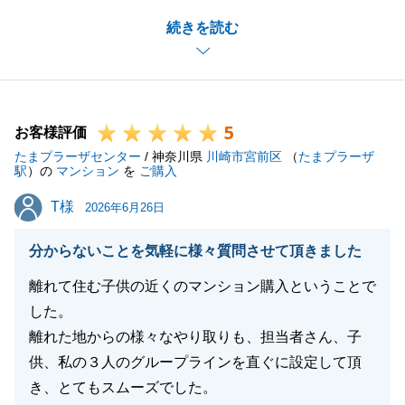
S様のお部屋を気に入って頂けるお客様が見つかりご
続きを読む
成約に繋がりましたこと私自身も大変嬉しく思いま
す。
お忙しい中でS様のご協力があってこそ今回のご成約
へと結びついたと思います。
5
誠にありがとうございました。
お客様評価
たまプラーザセンター
引き続き何かご不明な点やご相談等ございましたら、
/ 神奈川県
川崎市宮前区
（
たまプラーザ
駅
）の
マンション
を
ご購入
何なりとお申し付けください。
T様
T様
今後ともどうぞよろしくお願いいたします。
2026年6月26日
分からないことを気軽に様々質問させて頂きました
離れて住む子供の近くのマンション購入ということで
閉じる
した。
離れた地からの様々なやり取りも、担当者さん、子
供、私の３人のグループラインを直ぐに設定して頂
き、とてもスムーズでした。