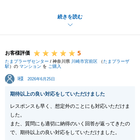
また、身に余る温かいお言葉をいただき、大変感激し
ております。
続きを読む
遠方からのお手続きということでご不安もあったかと
存じますが、
LINE等で迅速かつ密にご連絡をいただけたおかげ
で、終始スムーズに進めることができました。
5
T様の多大なるご協力に、心より感謝申し上げます。
お客様評価
たまプラーザセンター
T様の新生活が素晴らしいものとなりますよう、心よ
/ 神奈川県
川崎市宮前区
（
たまプラーザ
駅
）の
マンション
を
ご購入
りお祈り申し上げます。
I様
I様
今後ともよろしくお願いいたします。
2026年6月25日
期待以上の良い対応をしていただけました
レスポンスも早く、想定外のことにも対応いただけま
閉じる
した。
また、質問にも適切に納得のいく回答が返ってきたの
で、期待以上の良い対応をしていただけました。