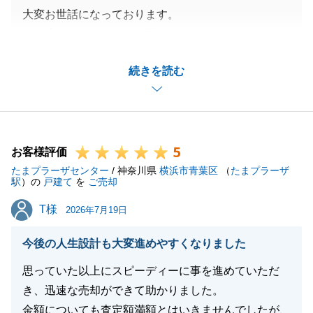
大変お世話になっております。
この度はアンケートのご回答を頂き、ありがとうござ
います。
続きを読む
お住み替えという人生の大きな節目において、まずは
「ご購入」が無事に完了し、理想のお引越しに向けて
進まれていることに安堵しております。
「売買の流れがわかりやすく、安心して任せられた」
5
というお言葉は、プロとして一番嬉しく励みになる評
お客様評価
たまプラーザセンター
価です。
/ 神奈川県
横浜市青葉区
（
たまプラーザ
駅
）の
戸建て
を
ご売却
U様がご自身の希望を率直にお話ししてくださったか
T様
T様
らこそ、私共もご希望に寄り添うベストな対応ができ
2026年7月19日
ました。
今後の人生設計も大変進めやすくなりました
新居でのワクワクする新生活の準備と並行して、これ
からはご売却に向けて本格的に動き出します。
思っていた以上にスピーディーに事を進めていただ
U様の「安心」と「満足」を最後まで守り抜くため、
き、迅速な売却ができて助かりました。
ご売却の決済まで気を引き締めて全力でサポートさせ
金額についても査定額満額とはいきませんでしたが、