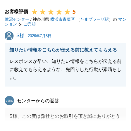
Y様が迅速にご判断・ご協力くださったからこそ、良
5
い形で進めることができました。
お客様評価
鷺沼センター
今後とも不動産に関することで何かお困り事やご相談
/ 神奈川県
横浜市青葉区
（
たまプラーザ駅
）の
マン
ション
を
ご売却
がございましたら、いつでもお気軽にお声がけくださ
S様
S様
い。
2026年7月5日
Y様の末永いご多幸を心よりお祈り申し上げます。
知りたい情報をこちらが伝える前に教えてもらえる
レスポンスが早い、知りたい情報をこちらが伝える前
に教えてもらえるような、先回りした行動が素晴らし
閉じる
い。
東急リバブル
センターからの返答
S様、この度は弊社とのお取引を頂き誠にありがとう
ございました。