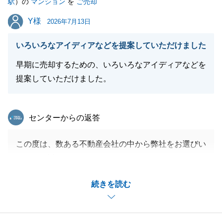
駅
）の
マンション
を
ご売却
閉じる
Y様
Y様
2026年7月13日
いろいろなアイディアなどを提案していただけました
早期に売却するための、いろいろなアイディアなどを
提案していただけました。
東急リバブル
センターからの返答
この度は、数ある不動産会社の中から弊社をお選びい
ただき、誠にありがとうございました。
また、大変励みになるお評価・コメントを頂戴し、大
続きを読む
変嬉しく思っております。
ご所有不動産の早期売却に向けて、様々なご提案をお
役に立てていただけたようで何よりでございます。