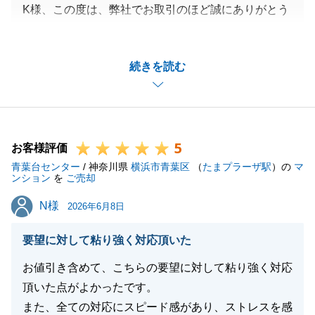
K様、この度は、弊社でお取引のほど誠にありがとう
ございました。
無事ご納得いただけた形で取引できたこと誠に嬉しく
続きを読む
思っております。
引き続き不動産に関するお困り事などございましたら
お気軽にご連絡いただけますと幸いです。
5
お客様評価
青葉台センター
/ 神奈川県
横浜市青葉区
（
たまプラーザ駅
）の
マ
閉じる
ンション
を
ご売却
N様
N様
2026年6月8日
要望に対して粘り強く対応頂いた
お値引き含めて、こちらの要望に対して粘り強く対応
頂いた点がよかったです。
また、全ての対応にスピード感があり、ストレスを感