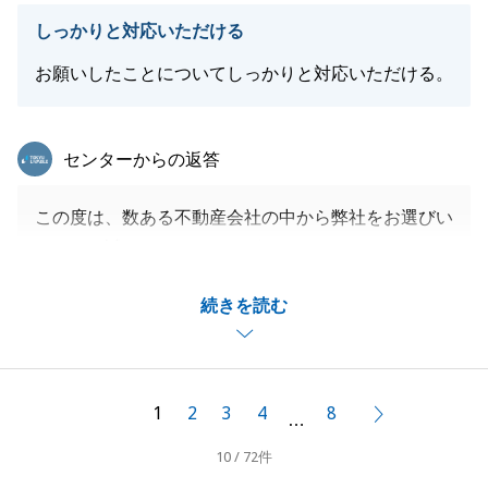
しっかりと対応いただける
お願いしたことについてしっかりと対応いただける。
東急リバブル
センターからの返答
この度は、数ある不動産会社の中から弊社をお選びい
ただき、誠にありがとうございました。
また、大変励みになるお言葉をいただき、重ねて御礼
続きを読む
申し上げます。
お客様のご要望に寄り添い、安心してお取引いただけ
るよう努めることが弊社の使命と考えておりますの
で、「しっかりと対応いただける」と仰っていただけ
1
2
3
4
8
次へ
…
て、担当としても大変嬉しく、身の引き締まる思いで
10 / 72件
す。