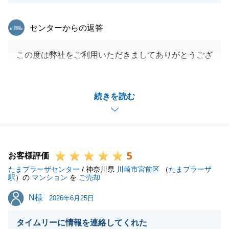
東急リバブル
センターからの返答
この度は弊社をご利用いただきましてありがとうござ
いました。
お手続き等に関し、迅速にご対応いただきスムーズに
続きを読む
お取引を終えることができました。
今後も不動産のことでお困りのことがございました
ら、是非お気軽にご相談いただけますと幸いです。
引き続きよろしくお願いいたします。
5
お客様評価
たまプラーザセンター
/ 神奈川県
川崎市宮前区
（
たまプラーザ
駅
）の
マンション
を
ご売却
閉じる
N様
N様
2026年6月25日
タイムリーに情報を連絡してくれた