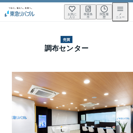
お気に
検索条
閲覧履
メ
入り
件
歴
ニュー
売買
調布センター