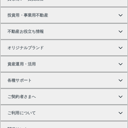
新築・分譲マンションの購入
マンションの売却・査定
借りたいTOP
投資用・事業用不動産
中古マンションの購入
一戸建ての売却・査定
物件を借りる
貸したいTOP
不動産お役立ち情報
一戸建ての購入
土地の売却・査定
オフィス・店舗の賃貸
無料賃料査定
投資用・事業用不動産TOP
オリジナルブランド
新築一戸建ての購入
スピードAI査定
借りるときの流れ
マンション賃料データ
投資用不動産
不動産お役立ち情報
資産運用・活用
中古一戸建ての購入
不動産売却について
借りるガイド
賃貸管理プラン
事業用不動産
不動産AIアドバイザー Tellus Talk
当社売主リノベーションマンション
各種サポート
一棟リノベーションマンション L`GENTE（ルジェン
土地の購入
不動産査定について
リロケーションについて
マンション投資
マンションライブラリー
等価交換事業
テ）
ご契約者さまへ
不動産購入の流れ
売却サービス
貸すときの流れ
投資用マンション
人気マンションランキング
区分リノベーションマンション Lideas（リディアス）
不動産M&A
シニア向けサポート
ご利用について
投資用一棟レジデンスWELL SQUARE（ウェルスクエ
注目キーワード物件特集
不動産売却の流れ
貸すガイド
マンション一棟
暮らしに役立つ不動産メディア 「Lnote」
アセットマネジメント・出資
相続サポート
ご契約者さまサポートメニュー
ア）