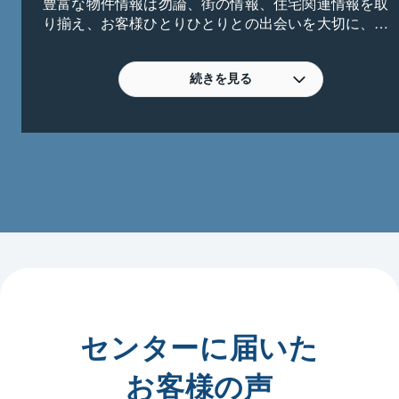
豊富な物件情報は勿論、街の情報、住宅関連情報を取
り揃え、お客様ひとりひとりとの出会いを大切に、皆
様の期待を超えるサービスを提供すべく活動いたして
おります。

続きを見る
【こんなご相談お待ちしております。ぜひお気軽にご
相談ください！】

　・相続したが不動産の活用に困っている。貸す？売
る？どちらがいいかアドバイスが欲しい。

　・家族が増えて手狭になったからマンションを売却
して戸建に買換えたいが、

　　売却が先？購入が先？どうすれば良いか教えて欲
しい。

　・不動産投資に興味があるので相談させて欲しい。

　・周りに知られずリバブルで買い取って欲しい。

　・他社に売却を任せているが、なかなかいい話が無
い。価格が妥当かリバブルで再査定したい。　等々

センターに届いた
皆様からのご相談を心よりお待ちしております。
お客様の声