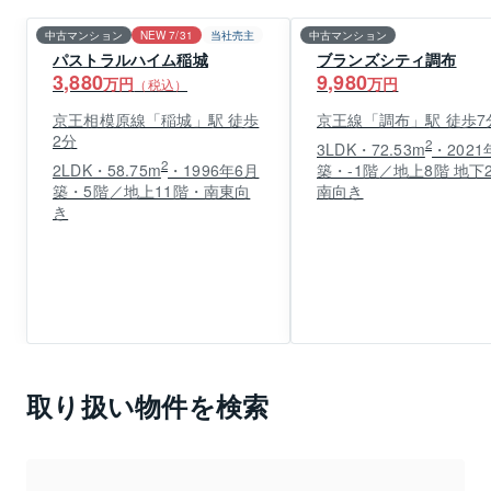
中古マンション
NEW 7/31
当社売主
中古マンション
パストラルハイム稲城
ブランズシティ調布
3,880
9,980
万円
万円
（税込）
京王相模原線「稲城」駅 徒歩
京王線「調布」駅 徒歩7
2分
2
3LDK・72.53m
・2021
2
2LDK・58.75m
・1996年6月
築・-1階／地上8階 地下
築・5階／地上11階・南東向
南向き
き
取り扱い物件を検索