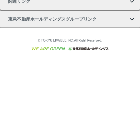
関連リンク
購入ガイド
不動産買換えの流れ
アパート経営
不動産相場・不動産価格情報
不動産小口投資 LEGACIA（レガシア）
リフォームサポート
ご紹介・再契約特典
本人確認に関するお客様へのお願い
東急不動産ホールディングスグループリンク
売却ガイド
アパート投資用物件
不動産売却FAQ
入居者様専用-各種ご案内（賃貸）
金融商品取引について
すまいValue
多言語対応
English
繁体中文
簡体中文
これからご結婚される方に東急百貨店のブライダルク
© TOKYU LIVABLE,INC.All Right Reserved.
収益物件
不動産コラム・ニュース
東急こすもす会「こすもすWeb」
東急リバブル ソーシャルメディアポリシー
東急不動産
ラブ
ご意見・お問い合わせ（金融商品取引専用の相談・お
人材サービスのご用命は 東急リバブルスタッフ株式会
ビル購入（ビル一棟）
不動産用語集
東急コミュニティー
問い合わせ窓口）
社まで
投資用不動産の売却査定
不動産なんでもネット相談室
保険募集におけるプライバシー・ポリシー
東北の逸品を贈ります 東北すぐれものセレクション
東急リバブル
ダイレクトメール（郵送物）・Eメールなどの送付停
事業用不動産の売却査定
住まいの税金
民泊の開業・運営のご相談は「ReINN株式会社」まで
東急住宅リース
止について
海外不動産
物件一括検索（購入＆賃貸）
宅地建物取引業者の皆様へ
学生情報センター（ナジック）
グループの一覧をもっと見る