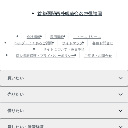
首都圏
関西
札幌
仙台
名古屋
福岡
会社情報
採用情報
ニュースリリース
ヘルプ・よくあるご質問
サイトマップ
各種お問合せ
サイトについて・免責事項
個人情報保護・プライバシーポリシー
ご意見・お問合せ
買いたい
売りたい
買いたいTOP
借りたい
マンションの購入
売りたいTOP
貸したい・賃貸経営