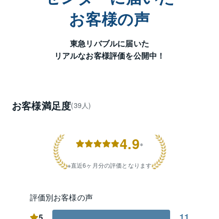
分・東京メトロ南北線「駒込」駅より徒歩１分にござ
います。マンション・土地・借地権・戸建から事業
お客様の声
用・投資用物件まで幅広くご相談を承っております。

「期待を超える一つ上のお客様満足度」を目指し、ス
東急リバブルに届いた
タッフ一同、お客様のお問合せ・ご来店を心よりお待
リアルなお客様評価を公開中！
ちしております。
お客様満足度
(39人)
4.9
※
直近6ヶ月分の評価となります
評価別お客様の声
11
5