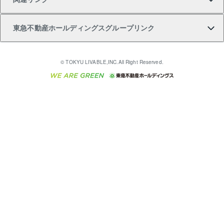
購入ガイド
不動産買換えの流れ
アパート経営
不動産相場・不動産価格情報
不動産小口投資 LEGACIA（レガシア）
リフォームサポート
ご紹介・再契約特典
本人確認に関するお客様へのお願い
東急不動産ホールディングスグループリンク
売却ガイド
アパート投資用物件
不動産売却FAQ
入居者様専用-各種ご案内（賃貸）
金融商品取引について
すまいValue
多言語対応
English
繁体中文
簡体中文
これからご結婚される方に東急百貨店のブライダルク
© TOKYU LIVABLE,INC.All Right Reserved.
収益物件
不動産コラム・ニュース
東急こすもす会「こすもすWeb」
東急リバブル ソーシャルメディアポリシー
東急不動産
ラブ
ご意見・お問い合わせ（金融商品取引専用の相談・お
人材サービスのご用命は 東急リバブルスタッフ株式会
ビル購入（ビル一棟）
不動産用語集
東急コミュニティー
問い合わせ窓口）
社まで
投資用不動産の売却査定
不動産なんでもネット相談室
保険募集におけるプライバシー・ポリシー
東北の逸品を贈ります 東北すぐれものセレクション
東急リバブル
ダイレクトメール（郵送物）・Eメールなどの送付停
事業用不動産の売却査定
住まいの税金
民泊の開業・運営のご相談は「ReINN株式会社」まで
東急住宅リース
止について
海外不動産
物件一括検索（購入＆賃貸）
宅地建物取引業者の皆様へ
学生情報センター（ナジック）
グループの一覧をもっと見る