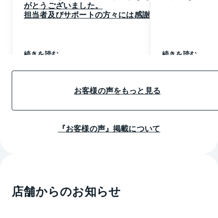
がとうございました。
担当者及びサポートの方々には感謝し
ております。
今後とも、税務関係での相談等お世話
になるとはおもいますが、宜しくお願
いします。
続きを読む
続きを読む
お客様の声をもっと見る
『お客様の声』掲載について
店舗からのお知らせ