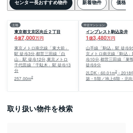
センター長おすすめ物件
新着物件
価格変
土地
中古マンション
東京都文京区向丘２丁目
インプレスト駒込染井
4
7,000
1
3,480
億
万円
億
万円
東京メトロ南北線「東大前」
山手線「駒込」駅 徒歩9
駅 徒歩3分,都営三田線「白
京メトロ南北線「駒込」
山」駅 徒歩12分,東京メトロ
歩10分,都営三田線「巣鴨
千代田線「千駄木」駅 徒歩13
徒歩9分
分
2
2LDK・60.01m
・2018
2
257.00m
築・5階／地上6階・北向
取り扱い物件を検索