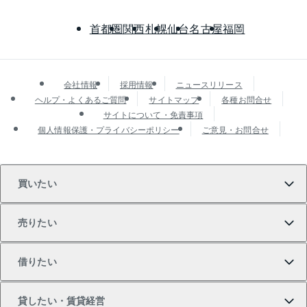
首都圏
関西
札幌
仙台
名古屋
福岡
会社情報
採用情報
ニュースリリース
ヘルプ・よくあるご質問
サイトマップ
各種お問合せ
サイトについて・免責事項
個人情報保護・プライバシーポリシー
ご意見・お問合せ
買いたい
売りたい
買いたいTOP
借りたい
マンションの購入
売りたいTOP
貸したい・賃貸経営