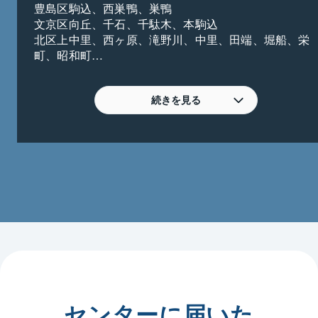
豊島区駒込、西巣鴨、巣鴨

文京区向丘、千石、千駄木、本駒込

北区上中里、西ヶ原、滝野川、中里、田端、堀船、栄
町、昭和町

荒川区西尾久

≪こんなご相談お待ちしております≫

・老後を考えて現在ご所有の戸建を売却してマンショ
続きを見る
ンへのお買換えを検討したい。

・相続した不動産を売却したいが、建物が老朽化して
いるため、東急リバブルで買い取って欲しい。売却し
た場合の諸費用についても教えて欲しい。

・小学校、中学校の学区を限定でマンション・一戸建
てを購入を検討している。住宅ローン、税金等も含め
て相談にのってもらいたい。

・不動産投資に興味があるのでオンラインで相談に
乗って欲しい。

・将来的な住替えを検討するために、とりあえず今の
相場を知りたいので査定して欲しい。

当センターはＪＲ山手線「駒込」駅北口より徒歩２
センターに届いた