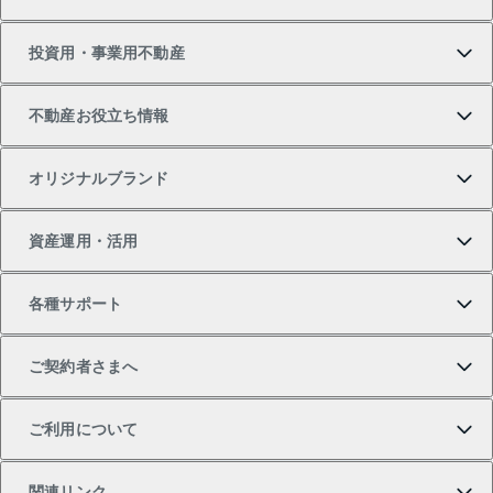
新築・分譲マンションの購入
マンションの売却・査定
借りたいTOP
投資用・事業用不動産
中古マンションの購入
一戸建ての売却・査定
物件を借りる
貸したいTOP
不動産お役立ち情報
一戸建ての購入
土地の売却・査定
オフィス・店舗の賃貸
無料賃料査定
投資用・事業用不動産TOP
オリジナルブランド
新築一戸建ての購入
スピードAI査定
借りるときの流れ
マンション賃料データ
投資用不動産
不動産お役立ち情報
資産運用・活用
中古一戸建ての購入
不動産売却について
借りるガイド
賃貸管理プラン
事業用不動産
不動産AIアドバイザー Tellus Talk
当社売主リノベーションマンション
各種サポート
一棟リノベーションマンション L`GENTE（ルジェン
土地の購入
不動産査定について
リロケーションについて
マンション投資
マンションライブラリー
等価交換事業
テ）
ご契約者さまへ
不動産購入の流れ
売却サービス
貸すときの流れ
投資用マンション
人気マンションランキング
区分リノベーションマンション Lideas（リディアス）
不動産M&A
シニア向けサポート
ご利用について
投資用一棟レジデンスWELL SQUARE（ウェルスクエ
注目キーワード物件特集
不動産売却の流れ
貸すガイド
マンション一棟
暮らしに役立つ不動産メディア 「Lnote」
アセットマネジメント・出資
相続サポート
ご契約者さまサポートメニュー
ア）
関連リンク