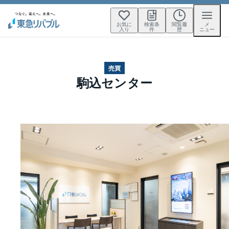
お気に
検索条
閲覧履
メ
入り
件
歴
ニュー
売買
駒込センター