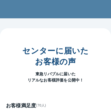
します。

不動産取引は、人生における大切な決断の一つです。
お客様にご安心いただき、ご満足いただけるよう、き
め細やかなサポートと、正直で透明性の高いサービス
を提供してまいります。

地域に根ざした「信頼のパートナー」として、スタッ
フ一同、皆様のご来店を心よりお待ち申し上げており
センターに届いた
ます。

お客様の声
東急リバブル 三軒茶屋センター

東急リバブルに届いた
センター長 宮井 宏和
リアルなお客様評価を公開中！
お客様満足度
(70人)