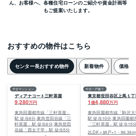
ん、
お客様へ、各種住宅ローンのご紹介や資金計画等
もご提案いたします。
おすすめの物件はこちら
センター長おすすめ物件
新着物件
価格変
中古マンション
中古一戸建て
ディアナコート三軒茶屋
東京都世田谷区上馬１丁
9,280
1
4,880
万円
億
万円
東急田園都市線「三軒茶屋」
東急田園都市線「駒沢大
駅 徒歩6分,東急世田谷線「三
駅 徒歩10分,東急田園都
軒茶屋」駅 徒歩6分,東急世田
「三軒茶屋」駅 徒歩15
谷線「西太子堂」駅 徒歩5分
2LDK＋納戸×1・86.36m