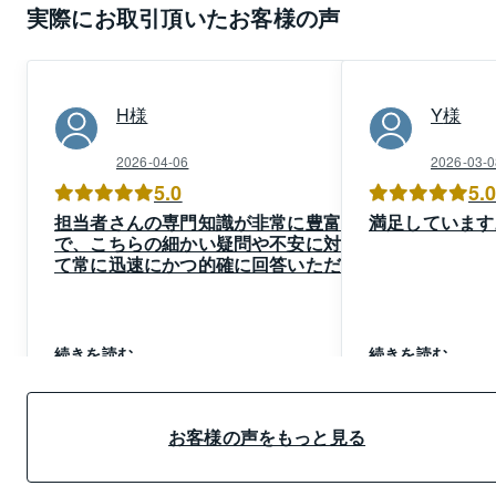
実際にお取引頂いたお客様の声
H
様
Y
様
2026-04-06
2026-03-0
5.0
5.
担当者さんの専門知識が非常に豊富
満足しています
で、こちらの細かい疑問や不安に対し
て常に迅速にかつ的確に回答いただけ
たため、安心できました。
また単なる事務作業ではなく、こちら
の立場に立った親身なアドバイスのお
かげで、終始安心感を持って取引を進
続きを読む
続きを読む
めることができました。
当初はコミュニケーションが取れず多
少ぎくしゃくしましたが、その後は全
て問題なくお世話様でした。
お客様の声をもっと見る