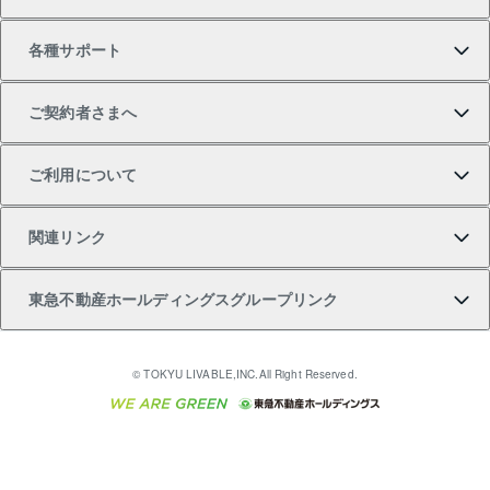
中古一戸建ての購入
不動産売却について
借りるガイド
賃貸管理プラン
事業用不動産
不動産AIアドバイザー Tellus Talk
当社売主リノベーションマンション
各種サポート
一棟リノベーションマンション L`GENTE（ルジェン
土地の購入
不動産査定について
リロケーションについて
マンション投資
マンションライブラリー
等価交換事業
テ）
ご契約者さまへ
不動産購入の流れ
売却サービス
貸すときの流れ
投資用マンション
人気マンションランキング
区分リノベーションマンション Lideas（リディアス）
不動産M&A
シニア向けサポート
ご利用について
投資用一棟レジデンスWELL SQUARE（ウェルスクエ
注目キーワード物件特集
不動産売却の流れ
貸すガイド
マンション一棟
暮らしに役立つ不動産メディア 「Lnote」
アセットマネジメント・出資
相続サポート
ご契約者さまサポートメニュー
ア）
関連リンク
購入ガイド
不動産買換えの流れ
アパート経営
不動産相場・不動産価格情報
不動産小口投資 LEGACIA（レガシア）
リフォームサポート
ご紹介・再契約特典
本人確認に関するお客様へのお願い
東急不動産ホールディングスグループリンク
売却ガイド
アパート投資用物件
不動産売却FAQ
入居者様専用-各種ご案内（賃貸）
金融商品取引について
すまいValue
多言語対応
English
繁体中文
簡体中文
これからご結婚される方に東急百貨店のブライダルク
© TOKYU LIVABLE,INC.All Right Reserved.
収益物件
不動産コラム・ニュース
東急こすもす会「こすもすWeb」
東急リバブル ソーシャルメディアポリシー
東急不動産
ラブ
ご意見・お問い合わせ（金融商品取引専用の相談・お
人材サービスのご用命は 東急リバブルスタッフ株式会
ビル購入（ビル一棟）
不動産用語集
東急コミュニティー
問い合わせ窓口）
社まで