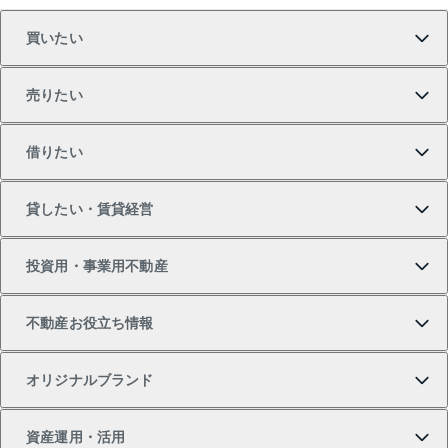
買いたい
売りたい
買いたいTOP
借りたい
マンションの購入
売りたいTOP
貸したい・賃貸経営
新築・分譲マンションの購入
マンションの売却・査定
借りたいTOP
投資用・事業用不動産
中古マンションの購入
一戸建ての売却・査定
物件を借りる
貸したいTOP
不動産お役立ち情報
一戸建ての購入
土地の売却・査定
オフィス・店舗の賃貸
無料賃料査定
投資用・事業用不動産TOP
オリジナルブランド
新築一戸建ての購入
スピードAI査定
借りるときの流れ
マンション賃料データ
投資用不動産
不動産お役立ち情報
資産運用・活用