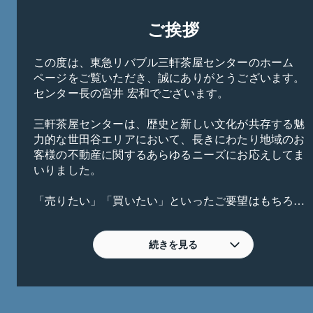
ご挨拶
この度は、東急リバブル三軒茶屋センターのホーム
ページをご覧いただき、誠にありがとうございます。
センター長の宮井 宏和でございます。

三軒茶屋センターは、歴史と新しい文化が共存する魅
力的な世田谷エリアにおいて、長きにわたり地域のお
客様の不動産に関するあらゆるニーズにお応えしてま
いりました。

「売りたい」「買いたい」といったご要望はもちろん
のこと、「貸したい」「借りたい」「資産を有効活用
したい」など、不動産にまつわる様々なお悩みやご相
談に、一つひとつ真摯に向き合います。

続きを見る
東急リバブルの確かなネットワークと、地域に精通し
た当センターの専門知識を融合させ、お客様にとって
最善のソリューションをご提案することをお約束いた