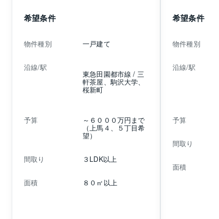
アをご希望です。 カース
是非ご相
希望条件
希望条件
ペースは必須ですが、２階
建でも３階建でも構いませ
物件種別
一戸建て
物件種別
ん。 ご売却をご検討中の方
がいらっしゃいましたら、
沿線/駅
沿線/駅
是非お声掛け下さい。
東急田園都市線 / 三
軒茶屋、駒沢大学、
桜新町
予算
～６０００万円まで
予算
（上馬４、５丁目希
望）
間取り
間取り
３LDK以上
面積
面積
８０㎡以上