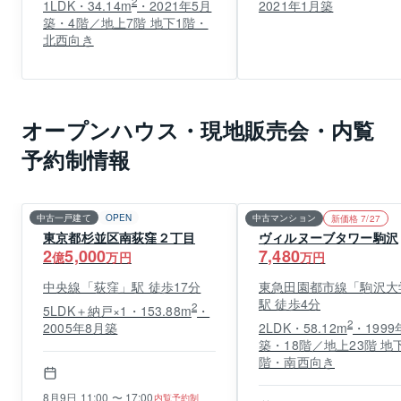
2
1LDK・34.14m
・2021年5月
2021年1月築
築・4階／地上7階 地下1階・
北西向き
オープンハウス・現地販売会・内覧
予約制情報
中古一戸建て
OPEN
中古マンション
新価格 7/27
東京都杉並区南荻窪２丁目
ヴィルヌーブタワー駒沢
2
5,000
7,480
億
万円
万円
中央線「荻窪」駅 徒歩17分
東急田園都市線「駒沢大
駅 徒歩4分
2
5LDK＋納戸×1・153.88m
・
2
2005年8月築
2LDK・58.12m
・1999
築・18階／地上23階 地
階・南西向き
8月9日 11:00 〜 17:00
内覧予約制