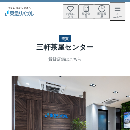
お気に
検索条
閲覧履
メ
入り
件
歴
ニュー
売買
三軒茶屋センター
賃貸店舗はこちら