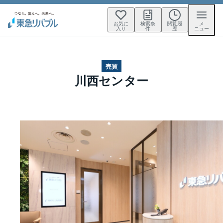
お気に
検索条
閲覧履
メ
入り
件
歴
ニュー
売買
川西センター