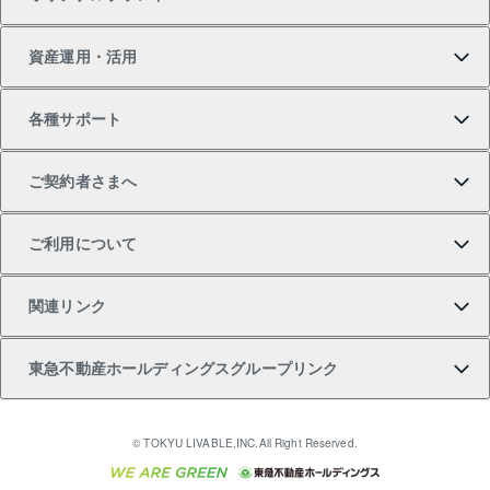
新築一戸建ての購入
スピードAI査定
借りるときの流れ
マンション賃料データ
投資用不動産
不動産お役立ち情報
資産運用・活用
中古一戸建ての購入
不動産売却について
借りるガイド
賃貸管理プラン
事業用不動産
不動産AIアドバイザー Tellus Talk
当社売主リノベーションマンション
各種サポート
一棟リノベーションマンション L`GENTE（ルジェン
土地の購入
不動産査定について
リロケーションについて
マンション投資
マンションライブラリー
等価交換事業
テ）
ご契約者さまへ
不動産購入の流れ
売却サービス
貸すときの流れ
投資用マンション
人気マンションランキング
区分リノベーションマンション Lideas（リディアス）
不動産M&A
シニア向けサポート
ご利用について
投資用一棟レジデンスWELL SQUARE（ウェルスクエ
注目キーワード物件特集
不動産売却の流れ
貸すガイド
マンション一棟
暮らしに役立つ不動産メディア 「Lnote」
アセットマネジメント・出資
相続サポート
ご契約者さまサポートメニュー
ア）
関連リンク
購入ガイド
不動産買換えの流れ
アパート経営
不動産相場・不動産価格情報
不動産小口投資 LEGACIA（レガシア）
リフォームサポート
ご紹介・再契約特典
本人確認に関するお客様へのお願い
東急不動産ホールディングスグループリンク
売却ガイド
アパート投資用物件
不動産売却FAQ
入居者様専用-各種ご案内（賃貸）
金融商品取引について
すまいValue
多言語対応
English
繁体中文
簡体中文
これからご結婚される方に東急百貨店のブライダルク
© TOKYU LIVABLE,INC.All Right Reserved.
収益物件
不動産コラム・ニュース
東急こすもす会「こすもすWeb」
東急リバブル ソーシャルメディアポリシー
東急不動産
ラブ