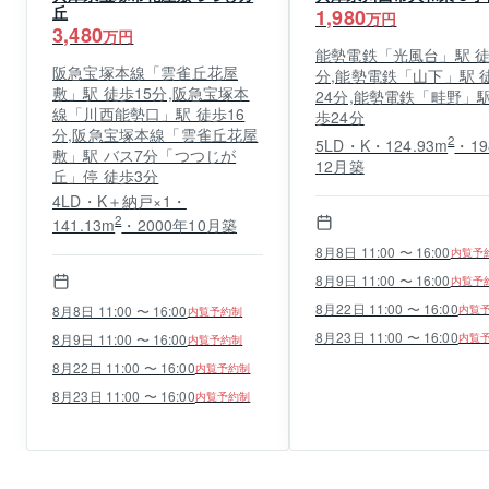
丘
1,980
万円
3,480
万円
能勢電鉄「光風台」駅 徒
阪急宝塚本線「雲雀丘花屋
分,能勢電鉄「山下」駅 
敷」駅 徒歩15分,阪急宝塚本
24分,能勢電鉄「畦野」駅
線「川西能勢口」駅 徒歩16
歩24分
分,阪急宝塚本線「雲雀丘花屋
2
5LD・K・124.93m
・19
敷」駅 バス7分「つつじが
12月築
丘」停 徒歩3分
4LD・K＋納戸×1・
2
141.13m
・2000年10月築
8月8日 11:00 〜 16:00
内覧予
8月9日 11:00 〜 16:00
内覧予
8月22日 11:00 〜 16:00
8月8日 11:00 〜 16:00
内覧
内覧予約制
8月23日 11:00 〜 16:00
8月9日 11:00 〜 16:00
内覧
内覧予約制
8月22日 11:00 〜 16:00
内覧予約制
8月23日 11:00 〜 16:00
内覧予約制