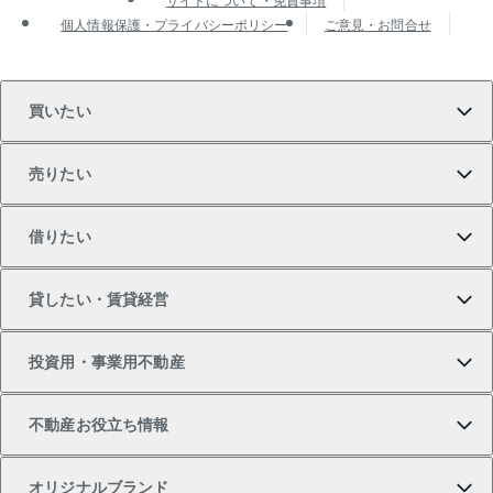
個人情報保護・プライバシーポリシー
ご意見・お問合せ
買いたい
売りたい
買いたいTOP
借りたい
マンションの購入
売りたいTOP
貸したい・賃貸経営
新築・分譲マンションの購入
マンションの売却・査定
借りたいTOP
投資用・事業用不動産
中古マンションの購入
一戸建ての売却・査定
物件を借りる
貸したいTOP
不動産お役立ち情報
一戸建ての購入
土地の売却・査定
オフィス・店舗の賃貸
無料賃料査定
投資用・事業用不動産TOP
オリジナルブランド