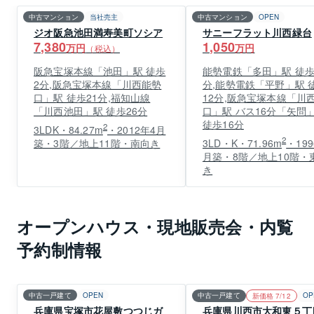
中古マンション
当社売主
中古マンション
OPEN
ジオ阪急池田満寿美町ソシア
サニーフラット川西緑台
7,380
1,050
万円
万円
（税込）
阪急宝塚本線「池田」駅 徒歩
能勢電鉄「多田」駅 徒歩
2分,阪急宝塚本線「川西能勢
分,能勢電鉄「平野」駅 
口」駅 徒歩21分,福知山線
12分,阪急宝塚本線「川
「川西池田」駅 徒歩26分
口」駅 バス16分「矢問」
徒歩16分
2
3LDK・84.27m
・2012年4月
2
築・3階／地上11階・南向き
3LD・K・71.96m
・199
月築・8階／地上10階・
き
オープンハウス・現地販売会・内覧
予約制情報
中古一戸建て
OPEN
中古一戸建て
OP
新価格 7/12
兵庫県宝塚市花屋敷つつじガ
兵庫県川西市大和東５丁