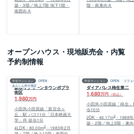
築・3階／地上7階 地下1階・
階・南東向き
南西向き
オープンハウス・現地販売会・内覧
予約制情報
中古マンション
OPEN
中古マンション
OPEN
リフォ
あんしん仲介保証
新ゆりグリーンタウンポプラ
ダイアパレス柿生第二
街区
1,680
万円
（税込）
1,980
万円
小田急小田原線「柿生」
小田急小田原線「新百合ヶ
歩10分
丘」駅 バス11分「日本映画大
2
2DK・46.17m
・1988
学」停 徒歩1分
築・2階／地上5階・東向
2
4LDK・80.00m
・1983年2月
築・7階／地上13階・南西向