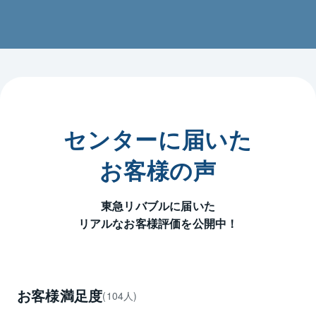
・相続が発生。どうしたらいいか分からない。

・周りに知られず不動産を売却をしたい。

・他社に売却を任せているが、なかなかいい話が無
い。　

　東急リバブルだと何が出来る？提案が欲しい。

・利用予定の無い相続不動産の売却をしたい。

・他社の知らない不動産の未公開情報が欲しい！

センタースタッフが全員一丸となり、お客様に寄り
センターに届いた
添ったご提案をさせて頂きますので、是非、お気軽に
ご相談ください。

お客様の声
店舗は「新百合ヶ丘」駅南口駅徒歩２分のりそな新百
東急リバブルに届いた
合ヶ丘ビル３階にあり、お買い物やお仕事帰りに、お
リアルなお客様評価を公開中！
気軽にご来店いただけます。

皆様からのご相談、心よりお待ちしております。
お客様満足度
(104人)