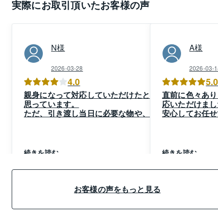
実際にお取引頂いたお客様の声
N
様
A
様
2026-03-28
2026-03-1
4.0
5.
親身になって対応していただけたと
直前に色々あり
思っています。
応いただけまし
ただ、引き渡し当日に必要な物や、ど
安心してお任せ
のような物が家に残っているかなどと
す。
いった事に関しては、もう少し早めに
ありがとうござ
お知らせいただけていれば慌てずに済
んだと思いました。
続きを読む
続きを読む
お客様の声をもっと見る