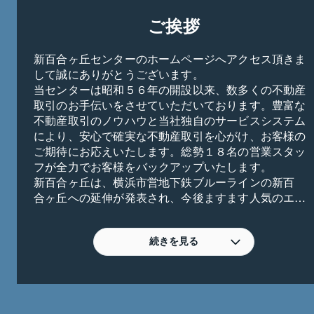
ご挨拶
新百合ヶ丘センターのホームページへアクセス頂きま
して誠にありがとうございます。

当センターは昭和５６年の開設以来、数多くの不動産
取引のお手伝いをさせていただいております。豊富な
不動産取引のノウハウと当社独自のサービスシステム
により、安心で確実な不動産取引を心がけ、お客様の
ご期待にお応えいたします。総勢１８名の営業スタッ
フが全力でお客様をバックアップいたします。

新百合ヶ丘は、横浜市営地下鉄ブルーラインの新百
合ヶ丘への延伸が発表され、今後ますます人気のエリ
アへと変貌しつつあるエリアです。ご来店を心よりお
待ちしております。

続きを見る
【こんなご相談お待ちしております】

・家族が増えて手狭になった。

・家族が独立して家が広すぎる。

・高齢になってきた。マンションへ買い替えたい。
