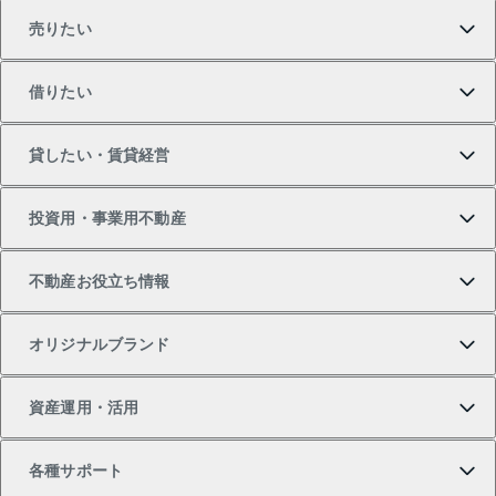
売りたい
買いたいTOP
借りたい
マンションの購入
売りたいTOP
貸したい・賃貸経営
新築・分譲マンションの購入
マンションの売却・査定
借りたいTOP
投資用・事業用不動産
中古マンションの購入
一戸建ての売却・査定
物件を借りる
貸したいTOP
不動産お役立ち情報
一戸建ての購入
土地の売却・査定
オフィス・店舗の賃貸
無料賃料査定
投資用・事業用不動産TOP
オリジナルブランド
新築一戸建ての購入
スピードAI査定
借りるときの流れ
マンション賃料データ
投資用不動産
不動産お役立ち情報
資産運用・活用
中古一戸建ての購入
不動産売却について
借りるガイド
賃貸管理プラン
事業用不動産
不動産AIアドバイザー Tellus Talk
当社売主リノベーションマンション
各種サポート
一棟リノベーションマンション L`GENTE（ルジェン
土地の購入
不動産査定について
リロケーションについて
マンション投資
マンションライブラリー
等価交換事業