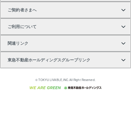
テ）
ご契約者さまへ
不動産購入の流れ
売却サービス
貸すときの流れ
投資用マンション
人気マンションランキング
区分リノベーションマンション Lideas（リディアス）
不動産M&A
シニア向けサポート
ご利用について
投資用一棟レジデンスWELL SQUARE（ウェルスクエ
注目キーワード物件特集
不動産売却の流れ
貸すガイド
マンション一棟
暮らしに役立つ不動産メディア 「Lnote」
アセットマネジメント・出資
相続サポート
ご契約者さまサポートメニュー
ア）
関連リンク
購入ガイド
不動産買換えの流れ
アパート経営
不動産相場・不動産価格情報
不動産小口投資 LEGACIA（レガシア）
リフォームサポート
ご紹介・再契約特典
本人確認に関するお客様へのお願い
東急不動産ホールディングスグループリンク
売却ガイド
アパート投資用物件
不動産売却FAQ
入居者様専用-各種ご案内（賃貸）
金融商品取引について
すまいValue
多言語対応
English
繁体中文
簡体中文
これからご結婚される方に東急百貨店のブライダルク
© TOKYU LIVABLE,INC.All Right Reserved.
収益物件
不動産コラム・ニュース
東急こすもす会「こすもすWeb」
東急リバブル ソーシャルメディアポリシー
東急不動産
ラブ
ご意見・お問い合わせ（金融商品取引専用の相談・お
人材サービスのご用命は 東急リバブルスタッフ株式会
ビル購入（ビル一棟）
不動産用語集
東急コミュニティー
問い合わせ窓口）
社まで
投資用不動産の売却査定
不動産なんでもネット相談室
保険募集におけるプライバシー・ポリシー
東北の逸品を贈ります 東北すぐれものセレクション
東急リバブル
ダイレクトメール（郵送物）・Eメールなどの送付停
事業用不動産の売却査定
住まいの税金
民泊の開業・運営のご相談は「ReINN株式会社」まで
東急住宅リース