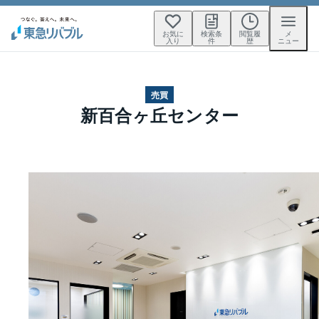
お気に
検索条
閲覧履
メ
入り
件
歴
ニュー
売買
新百合ヶ丘センター