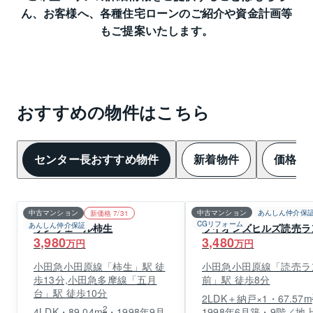
ん、
お客様へ、各種住宅ローンのご紹介や資金計画等
もご提案いたします。
おすすめの物件はこちら
センター長おすすめ物件
新着物件
価格変
中古マンション
中古マンション
あんしん仲介保
新価格 7/31
CGリフォーム
あんしん仲介保証
サンヴェール柿生
ライオンズヒルズ読売ラ
3,980
3,480
万円
万円
小田急小田原線「柿生」駅 徒
小田急小田原線「読売ラ
歩13分,小田急多摩線「五月
前」駅 徒歩8分
台」駅 徒歩10分
2LDK＋納戸×1・67.57m
2
4LDK・89.04m
・1998年9月
1998年6月築・9階／地