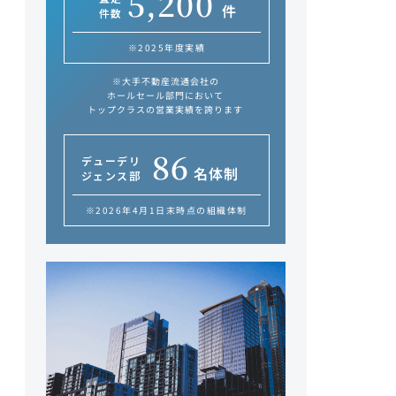
5,200
件
件数
※2025年度実績
※大手不動産流通会社の
ホールセール部門において
トップクラスの営業実績を誇ります
86
デューデリ
名体制
ジェンス部
※2026年4月1日末時点の組織体制