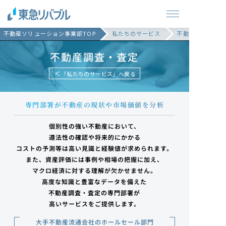
不動産ソリューション事業部TOP
私たちのサービス
不動産調査・査定
不動産調査・査定
「私たちのサービス」へ戻る
専門部署が不動産の現状や市場価値を分析
個別性の強い不動産において、
遵法性の確認や将来的にかかる
コストの予測等は高い見識と経験値が求められます。
また、資産評価には事例や相場の把握に加え、
マクロ経済に対する理解が欠かせません。
高度な知識と豊富なデータを備えた
不動産調査・査定の専門部署が
高いサービスをご提供します。
大手不動産流通会社のホールセール部門