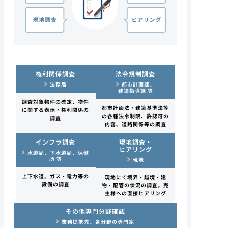
権利関係調査
法令規制調査
都市計画課、
法務局
建築指導課 等
調査対象物件の確定、物件
都市計画法・建築基準法等
に関する
表示・権利関係の
の
各種法令制限、許認可の
調査
内容、道路関係等の調査
インフラ調査
現地調査・
ヒアリング
水道局、下水道局、保健
所 等
現地
上下水道、ガス・電力等の
現地にて境界・越境・建
設備の調査
物・配管の
状況の調査。売
主様への直接ヒアリング
その他専門分野確認
業務提携先、各分野の専門家