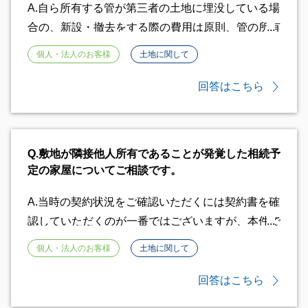
展する可能性がございます。 よって、御実家を贈
A.
自ら所有する管が第三者の土地に埋没している場
与する場合は石垣の説明が必要かと存じます。 ま
合の、新設・撤去をする際の費用は原則、管の所有
た贈与を行う際に贈与税などの税金問題が発生する
者が負担するものとされております。 しかし隣地
個人・法人のお客様
土地に関して
可能性がございますので、税理士等の専門家にご確
に所有管が埋設されている場合、親御様と、隣地の
認されることをお勧めいたします。 補助金につい
所有者との間で上下水道菅を埋設することの承諾書
回答はこちら
ては各市町村において異なりますので、御実家が所
を取得していることや地役権（一定の目的のため、
在する市町村にご確認をお願いいたします。
他人の土地を自己のために利用することができる権
利）を設定している可能性がございます。 承諾書
Q.
敷地が隣接他人所有であることが発覚した相続予
の取得や地役権の設定登記をしている場合、隣地を
定の家屋についてご相談です。
購入した不動産会社は前所有者の権利義務をそのま
ま引き継ぎますので、隣地を購入した不動産会社
A.
当時の契約状況をご確認いただくには契約書を確
に、所有菅を撤去せず、現状のまま使用することを
認していただくのが一番ではございますが、本件で
主張できる可能性がございます。 よってまずは、
は建物の登記から50年以上経過しており、契約書
個人・法人のお客様
土地に関して
親御様が、隣地の前所有者と水道管埋設の承諾書の
の確認が困難であると理解いたします。 借地権の
取得や地役権の設定を行っているか確認なさってみ
期間は最低30年以上とされており、隣地上に相続
回答はこちら
てください。 このような事実がないのであれば、
された建物がございますので、借地権はあるとされ