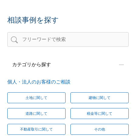
ん。 もし更新期間が近くないということで買取請
のような内容になっているかは十分に確認なさって
求権行使が難しいとなれば、法律的な請求権はない
ください。
ですが、地主さんとご相談をして、代替え地に移転
相談事例を探す
する代わりに借地を購入してもらう、建物を買い取
ってもらうなどの交渉をせざるを得ないのではない
でしょうか。
カテゴリから探す
個人・法人のお客様のご相談
土地に関して
建物に関して
道路に関して
税金等に関して
不動産取引に関して
その他