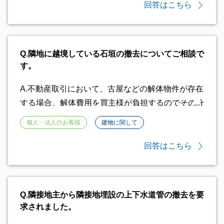
ありません。 ただ、おっしゃることはよくわかり
回答はこちら
ます。家の前のスペースしか空いていないのであれ
ばまだしも、そうでないのであれば、そこでなけれ
ばいけない明確な理由もないはずです。 ご自身が
Q.
隣地に越境している石垣の撤去についてご相談で
心配されていること、気になること、駐車場を管理
す。
している会社に事情を話して、駐車スペースの移動
を、管理会社から車の持ち主に働きかけてもらう、
A.
不動産取引において、古屋などの解体物件が存在
という方法しか無いと思います。 その際には、プ
する場合、解体費用を買主様が負担するのでその分
ライバシーの問題や、たとえば、車の音や排気ガス
の金額を売買価格より値下げすることがございま
個人・法人のお客様
建物に関して
で体調が悪くなっている、といった理由をお話して
す。 前回の買主様も売買代金+撤去費用がかかるた
みたらいかがでしょうか。
め断念したとのことですので、売買代金より撤去代
回答はこちら
金を値下げする交渉をされてみてはいかがでしょう
か。 石垣をそのままにして御実家を贈与すること
はできますが、贈与により御実家に関する権利・義
Q.
隣接地主から隣接地埋設の上下水道管の撤去を要
務は受贈者に承継されますので、石垣の事を黙した
求されました。
まま贈与すると、後日受贈者の方とのトラブルに発