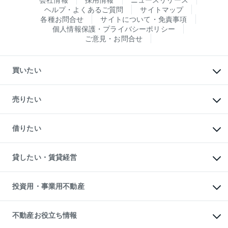
ヘルプ・よくあるご質問
サイトマップ
各種お問合せ
サイトについて・免責事項
個人情報保護・プライバシーポリシー
ご意見・お問合せ
買いたい
マンションの購入
新築・分譲マンションの購入
売りたい
中古マンションの購入
一戸建ての購入
マンションの売却・査定
新築一戸建ての購入
一戸建ての売却・査定
借りたい
中古一戸建ての購入
土地の売却・査定
土地の購入
スピードAI査定
不動産購入の流れ
物件を借りる
不動産売却について
注目キーワード物件特集
オフィス・店舗の賃貸
貸したい・賃貸経営
不動産査定について
購入ガイド
借りるときの流れ
売却サービス
借りるガイド
不動産売却の流れ
無料賃料査定
多言語対応
不動産買換えの流れ
マンション賃料データ
投資用・事業用不動産
売却ガイド
賃貸管理プラン
English
繁体中文
簡体中文
リロケーションについて
投資用不動産
貸すときの流れ
事業用不動産
不動産お役立ち情報
貸すガイド
マンション投資