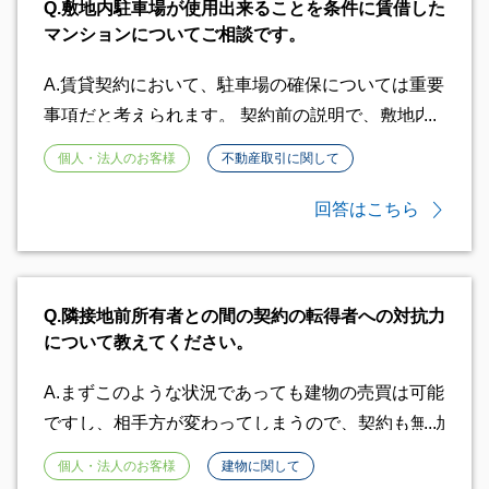
Q.
敷地内駐車場が使用出来ることを条件に賃借した
があるので、床穴を売主の責任で修繕してほしい
マンションについてご相談です。
と、売主と交渉されてはいかがでしょうか。 売主
が「作ることができない」と言うのであれば、たと
A.
賃貸契約において、駐車場の確保については重要
えば、ご自身で業者を手配し、修繕の見積もりを取
事項だと考えられます。 契約前の説明で、敷地内
り、売主に負担させるといったことも検討された方
に駐車場が確保できるという事であったのにもかか
個人・法人のお客様
不動産取引に関して
が良いと思います。 なお、売主が不誠実な対応を
わらず、それが異なったということであれば、重要
する場合には、各行政には、宅建業者とのトラブル
事項に関して誤った説明を不動産業者がしたという
回答はこちら
を相談する窓口がありますので、そちらでご相談さ
ことになります。 現状一杯で確保できないという
れることも検討なさってみてはいかがでしょうか。
ことであれば、事実上敷地内駐車場の利用はできま
せん。 そのような状態にもかかわらず誤った説明
Q.
隣接地前所有者との間の契約の転得者への対抗力
をした業者が責任を負うべき問題です。 したがっ
について教えてください。
て、例えば、敷地外駐車場の賃料を業者に持たせる
といった交渉はされてみてもいいのではないでしょ
A.
まずこのような状況であっても建物の売買は可能
うか。 業者に宅建業法の違反の可能性もありま
ですし、相手方が変わってしまうので、契約も無効
す。真摯な対応を取らないようであれば、各都道府
になります。 ただ、そもそも、お母さまの土地に
個人・法人のお客様
建物に関して
県庁の宅建相談窓口にご相談されてもよろしいかと
はみ出して浄化槽があるのであれば、お母さまとし