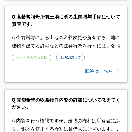
撤去、新設の費用負担は水道管の所有者という事に
る可能性がございます。 借地権が存続している場
なります。
合、借地権設定者の権利は隣地を購入した不動産会
Q.
高齢曾祖母所有土地に係る生前贈与手続について
社に承継されます。 しかし、不動産会社からの主
質問です。
張は建物の贈与か更正登記ですので、借地権につい
て請求はされてないのではないでしょうか。 まず
A.
生前贈与による土地の名義変更や所有する土地に
は隣地の不動産会社とご主人様に不利益なことがな
建物を建てる許可などの法律行為を行うには、名義
いか確認なさってください。 確認の上で不利益と
人ご本人の判断能力が必要となります。 不動産取
個人・法人のお客様
土地に関して
なる請求をされた場合、弁護士などに相談されるこ
引に必要な判断能力の有無については、個々の症状
とをお勧めいたします。
により、医師の判断によります。一般的には、認知
回答はこちら
症により、取引等の法律行為を行うのが難しいと医
師に判断された場合には、成年後見制度を利用して
行うことになります。 その場合、家庭裁判所の判
Q.
売却希望の収益物件内覧の許諾について教えてく
断が随所に必要になります（後見人の選任、不動産
ださい。
売買の許可など）のでご注意ください。後見制度の
利用については、必要であれば、各市町村の相談窓
A.
内覧を行う権限ですが、建物の権利は所有者にあ
口又は法律の専門家へご相談ください。 また、権
り、部屋を使用する権利は賃借人にございます。