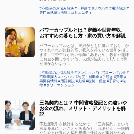
#不動産のお悩み解決 #一戸建て #ノウハウ #用語解説 #
専門家執筆 #法律 #コミュニティ
パワーカップルとは？定義や世帯年収、
おすすめの暮らし方・家の買い方を解説
パワーカップルとは、夫婦がともに働いており、か
つそれぞれが比較的高い収入を得ている世帯を指し
ます。世帯年収が高い傾向にあるため、教育や趣味
にお金を回しやすい他、夫婦が協力して1人では手
が届かないよう...
#不動産のお悩み解決 #マンション #住宅ローン #お金 #
不動産購入 #ノウハウ #制度・補助金 #手続き #費用 #
再開発情報 #用語解説 #夫婦 #税制・税金 #子育て #法
律 #タワーマンション
三為契約とは？ 中間省略登記との違いや
お金の流れ、メリット・デメリットを解
説
不動産取引を検討するなかで、「三為契約」という
言葉を耳にしたことがあるかもしれません。一般的
な仲介とは異なる契約形態で仕組みが複雑なため、