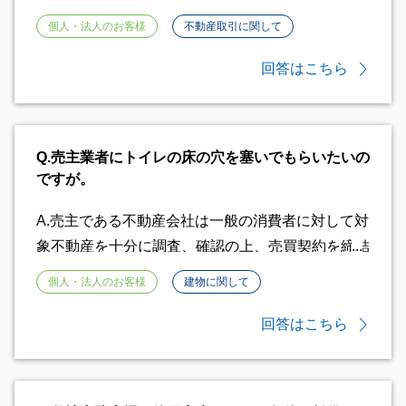
利証が紛失している場合においても所有権移転登記
媒介契約を依頼しても建物や室内の内覧を売主や賃
個人・法人のお客様
不動産取引に関して
はできますが、その際は司法書士又は公証人に名義
借人の許可なく自由に行えるものではございませ
人本人の「本人確認情報」の作成が必要となりま
ん。 媒介契約は買主を不動産仲介業者に探しても
回答はこちら
す。これにも本人が法律行為を行えることが必要と
らう場合などの対応をしてもらうには、不動産仲介
なりますので、まずは医師に確認していただくのが
業者と締結の必要がありますが、仲介業者が所有者
よろしいかと存じます。
や賃借人の意向を無視して内覧などを行うことはあ
Q.
売主業者にトイレの床の穴を塞いでもらいたいの
りませんので、ご心配はいりません。
ですが。
A.
売主である不動産会社は一般の消費者に対して対
象不動産を十分に調査、確認の上、売買契約を締結
する義務がございます。 しかしながら、不動産会
個人・法人のお客様
建物に関して
社はトイレの床穴について、説明はなかったものと
推察いたします。 その場合、売主に対して、修補
回答はこちら
を請求する権利が発生する可能性がございます。
まずは床穴の説明が事前にあったかを重要事項説明
書でご確認いただき、その上で、怪我を負う危険性