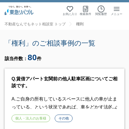
お気に入り
検索条件
閲覧履歴
メニュー
不動産なんでもネット相談室 トップ
権利
「権利」のご相談事例の一覧
80
該当件数：
件
Q.
賃借アパート玄関前の他人駐車区画についてご相
談です。
A.
ご自身の所有しているスペースに他人の車が止ま
っている、という状況であれば、車をどかす法的な
権利がありますが、本件の場合そのような状況では
個人・法人のお客様
その他
ございませんので、あくまでもお願いベースでしか