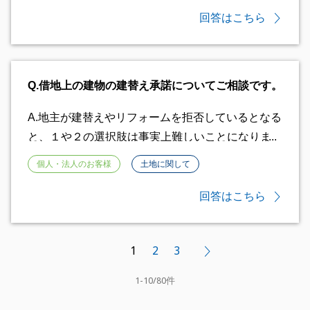
存じます。
ては、自らの土地にはみ出ている物体を排除するよ
回答はこちら
うに隣地に求める権利をもっております。 今まで
は契約で、建物を壊す際に撤去するという事になっ
ていたわけですが、その契約がなくなった以上、今
Q.
借地上の建物の建替え承諾についてご相談です。
の時点で、隣地に対して、早急に撤去せよという権
利をお母さまは有していることになります。 した
A.
地主が建替えやリフォームを拒否しているとなる
がって、アパートを壊すのであれば当然、壊さない
と、１や２の選択肢は事実上難しいことになりま
でそのまま保有する場合であっても、今回アパート
す。 ３についてですが、たとえば、借地権の契約
個人・法人のお客様
土地に関して
を購入する買主は、契約云々に関わらず、撤去をし
期間が満了し契約の更新がされないといった場合に
なければいけない義務を負っております。 訴訟に
は、建物を買い取るように賃貸人に請求できる権利
回答はこちら
なって困るのははみ出した浄化槽を有している側で
があります。 契約期間満了が近いのであれば、建
すので、早急にお母さまの土地の所有権を害してい
物買取請求権の行使を検討するべきだと思います。
る物体を撤去せよと要求し、無視するようであれ
1
2
3
次へ
この権利を行使すると、賃貸人の意向に関係なく、
ば、お近くの無料法律相談などで弁護士にご相談さ
建物の所有権は賃貸人に移り、賃貸人は、買取を請
1
-
10
/
80
件
れてみてはいかがでしょうか。 なお、新たな契約
求した借地人に売買価格を支払わなければなりませ
書を締結される場合でも浄化槽の撤去についてはど