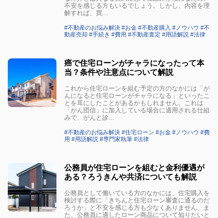
不安を感じる方もいるでしょう。しかし、内容を理
解すれば、買...
#不動産のお悩み解決 #お金 #不動産購入 #ノウハウ #不
動産売却 #手続き #費用 #不動産査定 #用語解説 #法律
癌で住宅ローンがチャラになったって本
当？条件や注意点について解説
これから住宅ローンを組む予定の方のなかには「が
んになると住宅ローンがチャラになる」といったこ
とを耳にしたことがあるかもしれません。これは
「がん団信」に加入している場合に適用される仕組
みで、がんと診...
#不動産のお悩み解決 #住宅ローン #お金 #ノウハウ #費
用 #用語解説 #専門家執筆 #法律
公務員が住宅ローンを組むと金利優遇が
ある？ろうきんや共済についても解説
公務員として働いている方のなかには、住宅購入を
検討する際に「きちんと住宅ローン審査に通るのだ
ろうか」と不安を感じる方も少なくありません。ま
た、公務員に適したローン商品について知りたいと