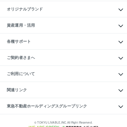
投資用マンション
不動産AIアドバイザー Tellus Talk
マンション一棟
マンションライブラリー
オリジナルブランド
アパート経営
人気マンションランキング
アパート投資用物件
暮らしに役立つ不動産メディア

収益物件
当社売主リノベーションマンション
「Lnote」
ビル購入（ビル一棟）
一棟リノベーションマンション

資産運用・活用
不動産相場・不動産価格情報
投資用不動産の売却査定
L`GENTE（ルジェンテ）
不動産売却FAQ
事業用不動産の売却査定
区分リノベーションマンション

不動産コラム・ニュース
等価交換事業
海外不動産
Lideas（リディアス）
不動産用語集
不動産M&A
各種サポート
投資用一棟レジデンスWELL

不動産なんでもネット相談室
アセットマネジメント・出資
SQUARE（ウェルスクエア）
住まいの税金
不動産小口投資

シニア向けサポート
物件一括検索（購入＆賃貸）
LEGACIA（レガシア）
相続サポート
ご契約者さまへ
リフォームサポート
ご契約者さまサポートメニュー
ご紹介・再契約特典
ご利用について
入居者様専用-各種ご案内（賃貸）
東急こすもす会「こすもすWeb」
本人確認に関するお客様へのお願い
金融商品取引について
関連リンク
東急リバブル ソーシャルメディアポリシー
ご意見・お問い合わせ（金融商品取引専用の相談・お問い合わせ窓口）
すまいValue
保険募集におけるプライバシー・ポリシー
これからご結婚される方に東急百貨店のブライダルクラブ
東急不動産ホールディングスグループリンク
ダイレクトメール（郵送物）・Eメールなどの送付停止について
人材サービスのご用命は 東急リバブルスタッフ株式会社まで
宅地建物取引業者の皆様へ
東北の逸品を贈ります 東北すぐれものセレクション
東急不動産
民泊の開業・運営のご相談は「ReINN株式会社」まで
東急コミュニティー
© TOKYU LIVABLE,INC.All Right Reserved.
東急リバブル