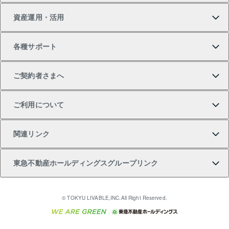
資産運用・活用
中古一戸建ての購入
不動産売却について
借りるガイド
賃貸管理プラン
事業用不動産
不動産AIアドバイザー Tellus Talk
当社売主リノベーションマンション
各種サポート
一棟リノベーションマンション L`GENTE（ルジェン
土地の購入
不動産査定について
リロケーションについて
マンション投資
マンションライブラリー
等価交換事業
テ）
ご契約者さまへ
不動産購入の流れ
売却サービス
貸すときの流れ
投資用マンション
人気マンションランキング
区分リノベーションマンション Lideas（リディアス）
不動産M&A
シニア向けサポート
ご利用について
投資用一棟レジデンスWELL SQUARE（ウェルスクエ
注目キーワード物件特集
不動産売却の流れ
貸すガイド
マンション一棟
暮らしに役立つ不動産メディア 「Lnote」
アセットマネジメント・出資
相続サポート
ご契約者さまサポートメニュー
ア）
関連リンク
購入ガイド
不動産買換えの流れ
アパート経営
不動産相場・不動産価格情報
不動産小口投資 LEGACIA（レガシア）
リフォームサポート
ご紹介・再契約特典
本人確認に関するお客様へのお願い
東急不動産ホールディングスグループリンク
売却ガイド
アパート投資用物件
不動産売却FAQ
入居者様専用-各種ご案内（賃貸）
金融商品取引について
すまいValue
多言語対応
English
繁体中文
簡体中文
これからご結婚される方に東急百貨店のブライダルク
© TOKYU LIVABLE,INC.All Right Reserved.
収益物件
不動産コラム・ニュース
東急こすもす会「こすもすWeb」
東急リバブル ソーシャルメディアポリシー
東急不動産
ラブ
ご意見・お問い合わせ（金融商品取引専用の相談・お
人材サービスのご用命は 東急リバブルスタッフ株式会
ビル購入（ビル一棟）
不動産用語集
東急コミュニティー