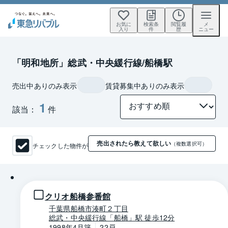
お気に
検索条
閲覧履
メ
入り
件
歴
ニュー
「明和地所」総武・中央緩行線/船橋駅
売出中ありのみ表示
賃貸募集中ありのみ表示
1
該当：
件
売出されたら教えて欲しい
チェックした物件が
（複数選択可）
1 / 0
クリオ船橋参番館
千葉県船橋市湊町２丁目
総武・中央緩行線「船橋」駅 徒歩12分
1998年4月築
22戸