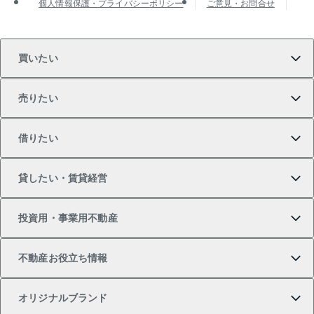
個人情報保護・プライバシーポリシー
ご意見・お問合せ
買いたい
売りたい
買いたいTOP
借りたい
マンションの購入
売りたいTOP
貸したい・賃貸経営
新築・分譲マンションの購入
マンションの売却・査定
借りたいTOP
投資用・事業用不動産
中古マンションの購入
一戸建ての売却・査定
物件を借りる
貸したいTOP
不動産お役立ち情報
一戸建ての購入
土地の売却・査定
オフィス・店舗の賃貸
無料賃料査定
投資用・事業用不動産TOP
オリジナルブランド
新築一戸建ての購入
スピードAI査定
借りるときの流れ
マンション賃料データ
投資用不動産
不動産お役立ち情報