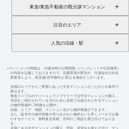
東急/東急不動産の既分譲マンション
注目のエリア
人気の沿線・駅
マンションの情報は、分譲当時の公開情報（パンフレットや広告物等）
の内容を記載しておりますので、交通環境の変化や、分譲会社の社名
変更等により、現況(販売中物件)と異なる場合がございます。
全国のエリアからご希望にあった中古マンションがこだわりの条件で
探せます。
東急リバブルのマンションライブラリーでは中古マンションの購入、
売却をご検討されている方のために全国で分譲された中古マンション
の物件情報91,789棟を公開中。
沿線、エリア、地図、マンション名から物件検索ができます。
また、販売中の物件情報や売り出された物件をいち早くメールでお届
けするサービス、無料査定依頼、売却のご相談も受け付けておりま
す。
全国にある中古マンションの購入、売却、賃貸をお考えの方は、マン