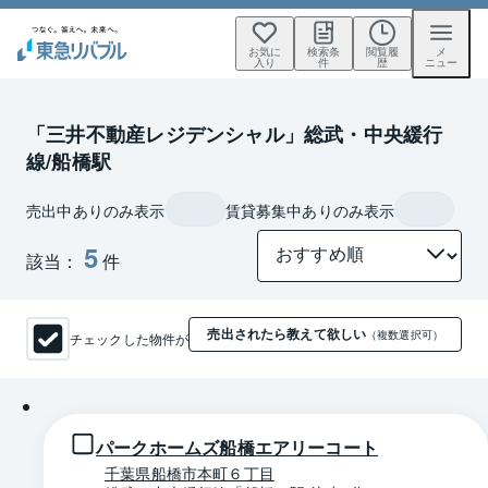
お気に
検索条
閲覧履
メ
入り
件
歴
ニュー
「三井不動産レジデンシャル」総武・中央緩行
線/船橋駅
売出中ありのみ表示
賃貸募集中ありのみ表示
5
該当：
件
売出されたら教えて欲しい
チェックした物件が
（複数選択可）
1 / 0
パークホームズ船橋エアリーコート
千葉県船橋市本町６丁目