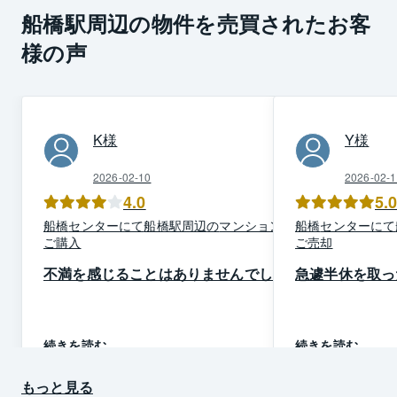
船橋駅周辺の物件を売買されたお客
様の声
K
様
Y
様
2026-02-10
2026-02-1
4.0
5.
船橋
センター
にて
船橋駅周辺
の
マンション
を
船橋
センター
にて
ご購入
ご売却
不満を感じることはありませんでした
急遽半休を取っ
続きを読む
続きを読む
もっと見る