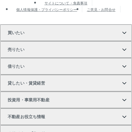
サイトについて・免責事項
個人情報保護・プライバシーポリシー
ご意見・お問合せ
買いたい
売りたい
買いたいTOP
借りたい
マンションの購入
売りたいTOP
貸したい・賃貸経営
新築・分譲マンションの購入
マンションの売却・査定
借りたいTOP
投資用・事業用不動産
中古マンションの購入
一戸建ての売却・査定
物件を借りる
貸したいTOP
不動産お役立ち情報
一戸建ての購入
土地の売却・査定
オフィス・店舗の賃貸
無料賃料査定
投資用・事業用不動産TOP