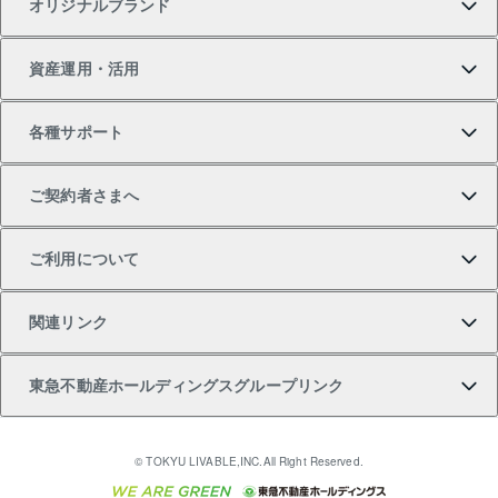
オリジナルブランド
新築一戸建ての購入
スピードAI査定
借りるときの流れ
マンション賃料データ
投資用不動産
不動産お役立ち情報
資産運用・活用
中古一戸建ての購入
不動産売却について
借りるガイド
賃貸管理プラン
事業用不動産
不動産AIアドバイザー Tellus Talk
当社売主リノベーションマンション
各種サポート
一棟リノベーションマンション L`GENTE（ルジェン
土地の購入
不動産査定について
リロケーションについて
マンション投資
マンションライブラリー
等価交換事業
テ）
ご契約者さまへ
不動産購入の流れ
売却サービス
貸すときの流れ
投資用マンション
人気マンションランキング
区分リノベーションマンション Lideas（リディアス）
不動産M&A
シニア向けサポート
ご利用について
投資用一棟レジデンスWELL SQUARE（ウェルスクエ
注目キーワード物件特集
不動産売却の流れ
貸すガイド
マンション一棟
暮らしに役立つ不動産メディア 「Lnote」
アセットマネジメント・出資
相続サポート
ご契約者さまサポートメニュー
ア）
関連リンク
購入ガイド
不動産買換えの流れ
アパート経営
不動産相場・不動産価格情報
不動産小口投資 LEGACIA（レガシア）
リフォームサポート
ご紹介・再契約特典
本人確認に関するお客様へのお願い
東急不動産ホールディングスグループリンク
売却ガイド
アパート投資用物件
不動産売却FAQ
入居者様専用-各種ご案内（賃貸）
金融商品取引について
すまいValue
多言語対応
English
繁体中文
簡体中文
これからご結婚される方に東急百貨店のブライダルク
© TOKYU LIVABLE,INC.All Right Reserved.
収益物件
不動産コラム・ニュース
東急こすもす会「こすもすWeb」
東急リバブル ソーシャルメディアポリシー
東急不動産
ラブ