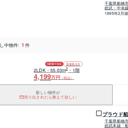
千葉県船橋
総武・中央緩
1995年2月
1
し中物件:
件
NEW 7/24
新価格 8/6
2
2LDK・55.03m
・1階
4,199
万円
（税込）
新しい物件が
売り出されたら教えて欲しい
1 / 0
プラウド
千葉県船橋
総武本線「船