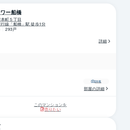
タワー船橋
市本町５丁目
行線「船橋」駅 徒歩1分
築
293戸
詳細
28
枚
部屋の詳細
このマンションを
売りたい
ズ