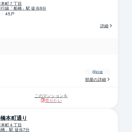
市本町７丁目
行線「船橋」駅 徒歩9分
築
45戸
詳細
23
枚
部屋の詳細
このマンションを
売りたい
船橋本町通り
市本町４丁目
橋」駅 徒歩7分