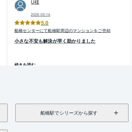
U
様
2026-03-14
5.0
船橋
センター
にて
船橋駅周辺
の
マンション
を
ご売却
小さな不安も解決が早く助かりました
続きを読む
船橋駅でシリーズから探す