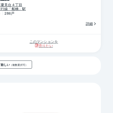
市夏見台４丁目
緩行線「船橋」駅
築
286戸
詳細
このマンションを
売りたい
て欲しい
（複数選択可）