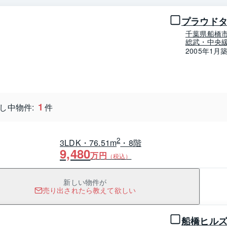
プラウド
千葉県船橋
総武・中央緩
2005年1月
1
し中物件:
件
2
3LDK・76.51m
・8階
9,480
万円
（税込）
新しい物件が
売り出されたら教えて欲しい
1 / 0
船橋ヒル