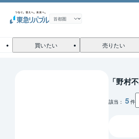
買いたい
売りたい
「野村不
5
該当：
件