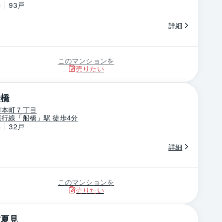
築
93戸
詳細
このマンションを
売りたい
船橋
市本町７丁目
行線「船橋」駅 徒歩4分
築
32戸
詳細
このマンションを
売りたい
村夏見