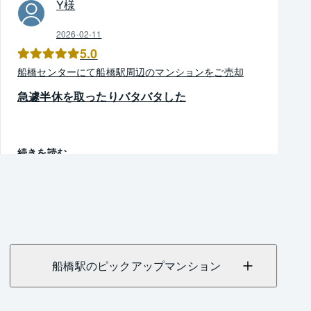
Y
様
2026-02-11
5.0
船橋
センター
にて
船橋駅周辺
の
マンション
を
ご売却
急遽半休を取ったりバタバタした
続きを読む
船橋駅のピックアップマンション