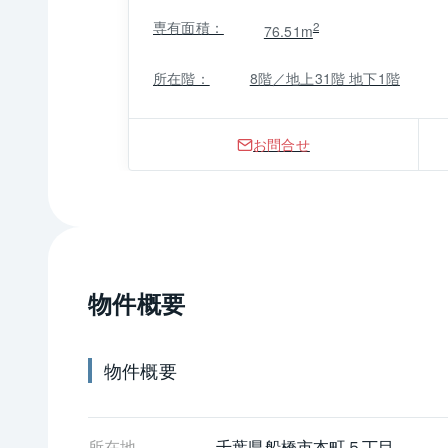
専有面積：
2
76.51m
所在階：
8階／地上31階 地下1階
お問合せ
物件概要
物件概要
所在地
千葉県
船橋市
本町５丁目