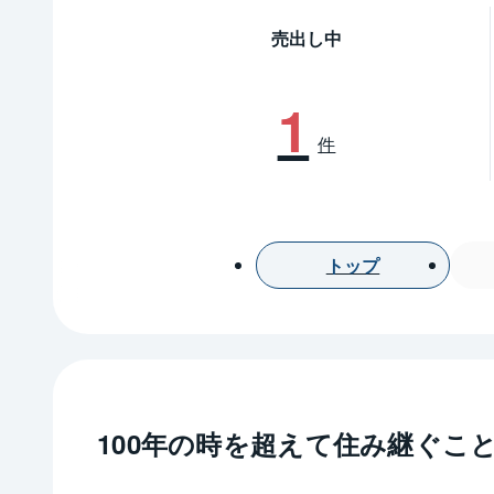
売出し中
1
件
トップ
100年の時を超えて住み継ぐこ