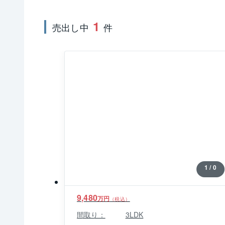
1
売出し中
件
1 / 0
9,480
万円
（税込）
間取り：
3LDK