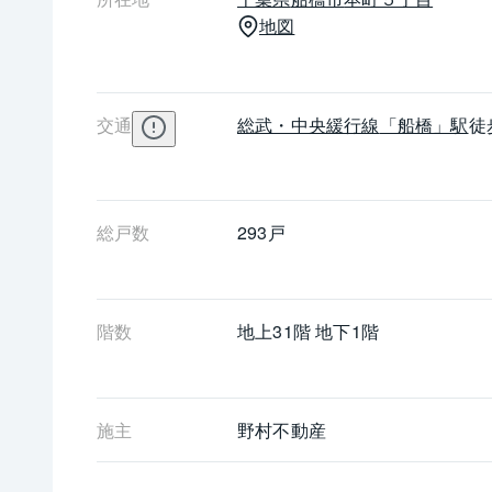
地図
交通
総武・中央緩行線
「船橋」駅
徒
総戸数
293戸
階数
地上31階 地下1階
施主
野村不動産