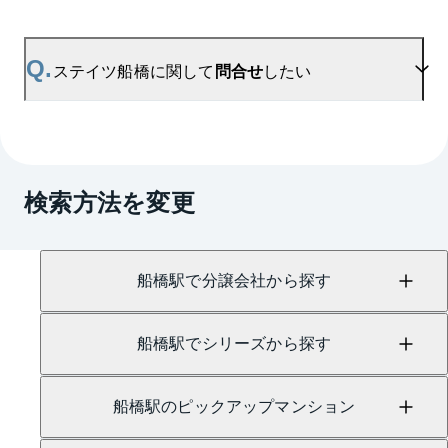
てご確認いただけますので、平米数選択もご活用く
ださい。
A.
ステイツ船橋の無料売却査定は
お問い合わせフォーム
よりお問い合わせください。
Q.
ステイツ船橋に関して
問合せ
したい
マンションAI査定では、ご所有マンションの推定価
格をAIがすぐにスピード査定いたします。
→
AI査定はこちら
A.
売買に関するお問い合わせは、
船橋センター
（TEL：0800-170-7109）
検索方法を変更
にて承っております。
船橋駅で分譲会社から探す
船橋駅でシリーズから探す
船橋駅のピックアップマンション