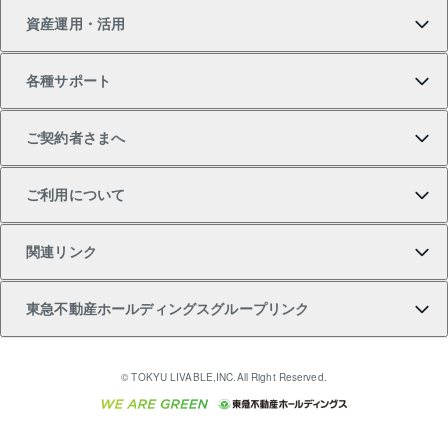
資産運用・活用
中古一戸建ての購入
不動産売却について
借りるガイド
賃貸管理プラン
事業用不動産
不動産AIアドバイザー Tellus Talk
当社売主リノベーションマンション
各種サポート
一棟リノベーションマンション L`GENTE（ルジェン
土地の購入
不動産査定について
リロケーションについて
マンション投資
マンションライブラリー
等価交換事業
テ）
ご契約者さまへ
不動産購入の流れ
売却サービス
貸すときの流れ
投資用マンション
人気マンションランキング
区分リノベーションマンション Lideas（リディアス）
不動産M&A
シニア向けサポート
ご利用について
投資用一棟レジデンスWELL SQUARE（ウェルスクエ
注目キーワード物件特集
不動産売却の流れ
貸すガイド
マンション一棟
暮らしに役立つ不動産メディア 「Lnote」
アセットマネジメント・出資
相続サポート
ご契約者さまサポートメニュー
ア）
関連リンク
購入ガイド
不動産買換えの流れ
アパート経営
不動産相場・不動産価格情報
不動産小口投資 LEGACIA（レガシア）
リフォームサポート
ご紹介・再契約特典
本人確認に関するお客様へのお願い
東急不動産ホールディングスグループリンク
売却ガイド
アパート投資用物件
不動産売却FAQ
入居者様専用-各種ご案内（賃貸）
金融商品取引について
すまいValue
多言語対応
English
繁体中文
簡体中文
これからご結婚される方に東急百貨店のブライダルク
© TOKYU LIVABLE,INC.All Right Reserved.
収益物件
不動産コラム・ニュース
東急こすもす会「こすもすWeb」
東急リバブル ソーシャルメディアポリシー
東急不動産
ラブ
ご意見・お問い合わせ（金融商品取引専用の相談・お
人材サービスのご用命は 東急リバブルスタッフ株式会
ビル購入（ビル一棟）
不動産用語集
東急コミュニティー
問い合わせ窓口）
社まで