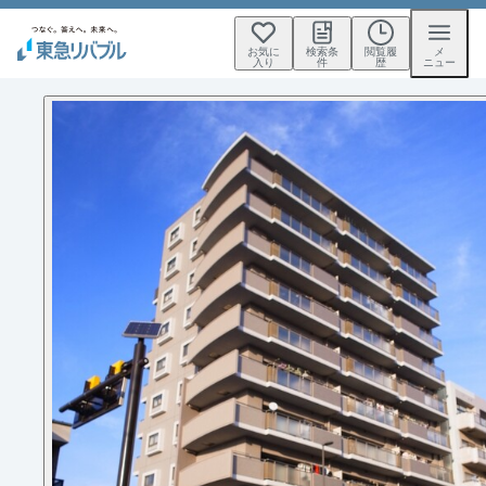
お気に
検索条
閲覧履
メ
入り
件
歴
ニュー