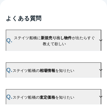
よくある質問
ステイツ船橋に
新規売り出し物件
が出たらすぐ
Q.
教えて欲しい
A.
当サイトには、
「売り出されたら教えて」
リクエス
ト機能がございます。お気に入りのマンションをご
Q.
ステイツ船橋の
相場情報
を知りたい
登録いただきますと、新着情報をいち早くお届けし
ます。
ご登録はこちら→
ステイツ船橋の新着登録
A.
参考相場価格、参考相場賃料
を掲載しております。
ステイツ船橋の過去の販売事例や、周辺の販売実績
Q.
ステイツ船橋の
査定価格
を知りたい
からAIが算出した数値です。ご希望の広さに合わせ