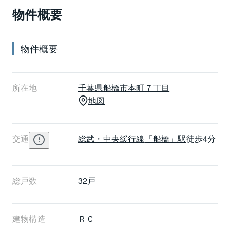
物件概要
かけたりするのも楽しいでしょう。保育園や小学校に
も徒歩5分圏内と子育てファミリーにはうれしい立地に
なっています。ステイツ船橋は毎日の買い物がとても
物件概要
充実しているJR総武・中央緩行線船橋駅から徒歩4分
です。船橋駅には東武野田線も乗り入れているので通
勤・通学に便利です。駅前にはデパートや大型スー
所在地
千葉県
船橋市
本町７丁目
パーが立ち並び、銀行・郵便局など生活に欠かせない
地図
施設があり日々の生活を充実させてくれます。
交通
総武・中央緩行線
「船橋」駅
徒歩4分
総戸数
32戸
建物構造
ＲＣ