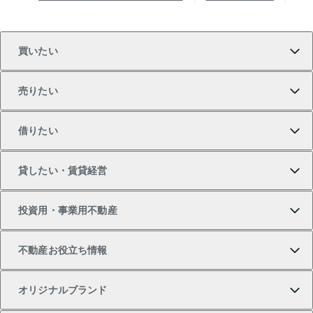
買いたい
売りたい
買いたいTOP
借りたい
マンションの購入
売りたいTOP
貸したい・賃貸経営
新築・分譲マンションの購入
マンションの売却・査定
借りたいTOP
投資用・事業用不動産
中古マンションの購入
一戸建ての売却・査定
物件を借りる
貸したいTOP
不動産お役立ち情報
一戸建ての購入
土地の売却・査定
オフィス・店舗の賃貸
無料賃料査定
投資用・事業用不動産TOP
オリジナルブランド
新築一戸建ての購入
スピードAI査定
借りるときの流れ
マンション賃料データ
投資用不動産
不動産お役立ち情報