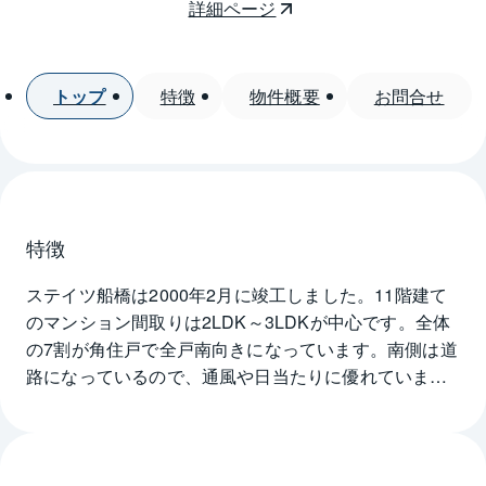
詳細ページ
トップ
特徴
物件概要
お問合せ
特徴
ステイツ船橋は2000年2月に竣工しました。11階建て
のマンション間取りは2LDK～3LDKが中心です。全体
の7割が角住戸で全戸南向きになっています。南側は道
路になっているので、通風や日当たりに優れていま
す。スロープもあるエントランスにはダウンライトが
スタイリッシュな輝きを放ち、シンプルながら洗練さ
れた生活が期待できそうです。休日などにはステイツ
船橋から徒歩5分圏内にある天沼弁天池公園へ散歩に出