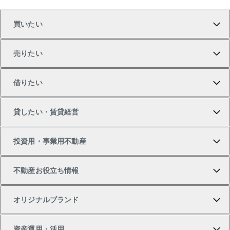
買いたい
売りたい
買いたいTOP
借りたい
マンションの購入
売りたいTOP
貸したい・賃貸経営
新築・分譲マンションの購入
マンションの売却・査定
借りたいTOP
投資用・事業用不動産
中古マンションの購入
一戸建ての売却・査定
物件を借りる
貸したいTOP
不動産お役立ち情報
一戸建ての購入
土地の売却・査定
オフィス・店舗の賃貸
無料賃料査定
投資用・事業用不動産TOP
オリジナルブランド
新築一戸建ての購入
スピードAI査定
借りるときの流れ
マンション賃料データ
投資用不動産
不動産お役立ち情報
資産運用・活用