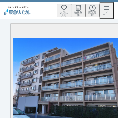
お気に
検索条
閲覧履
メ
入り
件
歴
ニュー