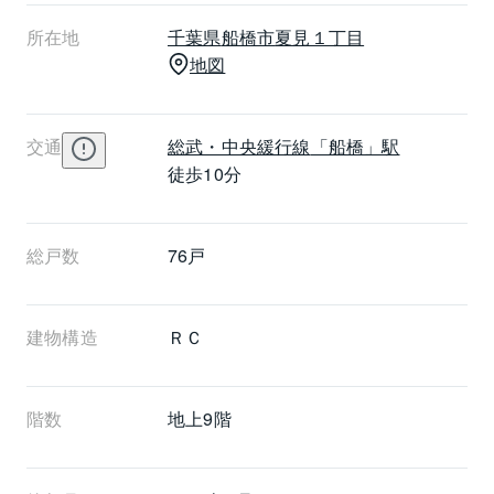
があるので子育てにも安心の立地です。パークホーム
所在地
千葉県
船橋市
夏見１丁目
ズ船橋ブライトコートはJR総武・中央緩行線船橋駅か
地図
ら徒歩10分です。駅前にはデパートや大型スーパーが
立ち並び毎日の買い物にも便利です。
交通
総武・中央緩行線
「船橋」駅
徒歩10分
総戸数
76戸
建物構造
ＲＣ
階数
地上9階 