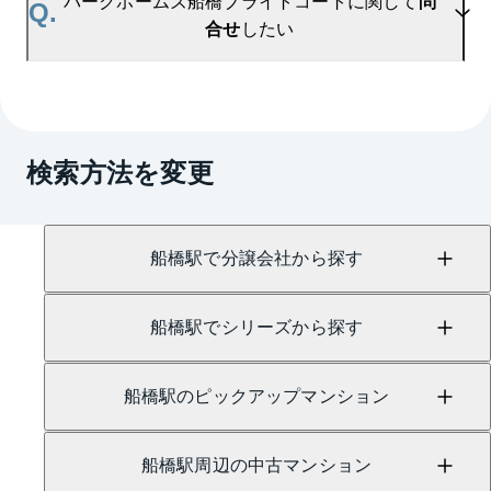
パークホームズ船橋ブライトコートに関して
問
Q.
い。
合せ
したい
マンションAI査定では、ご所有マンションの推定価
格をAIがすぐにスピード査定いたします。
→
AI査定はこちら
A.
売買に関するお問い合わせは、
船橋センター
（TEL：0800-170-7109）
検索方法を変更
にて承っております。
船橋駅で分譲会社から探す
船橋駅でシリーズから探す
船橋駅のピックアップマンション
船橋駅周辺の中古マンション