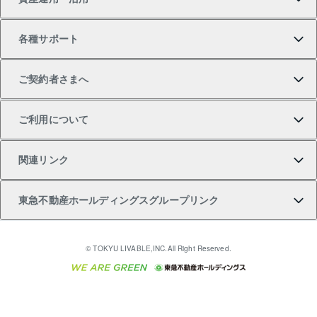
中古一戸建ての購入
不動産売却について
借りるガイド
賃貸管理プラン
事業用不動産
不動産AIアドバイザー Tellus Talk
当社売主リノベーションマンション
各種サポート
一棟リノベーションマンション L`GENTE（ルジェン
土地の購入
不動産査定について
リロケーションについて
マンション投資
マンションライブラリー
等価交換事業
テ）
ご契約者さまへ
不動産購入の流れ
売却サービス
貸すときの流れ
投資用マンション
人気マンションランキング
区分リノベーションマンション Lideas（リディアス）
不動産M&A
シニア向けサポート
ご利用について
投資用一棟レジデンスWELL SQUARE（ウェルスクエ
注目キーワード物件特集
不動産売却の流れ
貸すガイド
マンション一棟
暮らしに役立つ不動産メディア 「Lnote」
アセットマネジメント・出資
相続サポート
ご契約者さまサポートメニュー
ア）
関連リンク
購入ガイド
不動産買換えの流れ
アパート経営
不動産相場・不動産価格情報
不動産小口投資 LEGACIA（レガシア）
リフォームサポート
ご紹介・再契約特典
本人確認に関するお客様へのお願い
東急不動産ホールディングスグループリンク
売却ガイド
アパート投資用物件
不動産売却FAQ
入居者様専用-各種ご案内（賃貸）
金融商品取引について
すまいValue
多言語対応
English
繁体中文
簡体中文
これからご結婚される方に東急百貨店のブライダルク
© TOKYU LIVABLE,INC.All Right Reserved.
収益物件
不動産コラム・ニュース
東急こすもす会「こすもすWeb」
東急リバブル ソーシャルメディアポリシー
東急不動産
ラブ
ご意見・お問い合わせ（金融商品取引専用の相談・お
人材サービスのご用命は 東急リバブルスタッフ株式会
ビル購入（ビル一棟）
不動産用語集
東急コミュニティー
問い合わせ窓口）
社まで