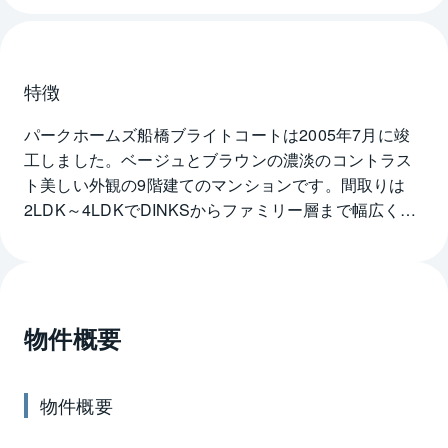
特徴
パークホームズ船橋ブライトコートは2005年7月に竣
工しました。ベージュとブラウンの濃淡のコントラス
ト美しい外観の9階建てのマンションです。間取りは
2LDK～4LDKでDINKSからファミリー層まで幅広く対
応しています。オートロックのエントランスには宅配
ロッカー設置で留守時も安心です。各住戸にはアル
コープがあり、防犯面は玄関ドアセンサーやカラーTV
モニター付きインターホンで住まいの安全を守りま
物件概要
す。バルコニーにはスロップシンクが設置されていて
ガーデニングを楽しむのにも便利です。また各居室に
はマルチメディアコンセントがあるので、インター
物件概要
ネット環境も快適です。パークホームズ船橋ブライト
コートから徒歩6～7分圏内に保育園・小学校・中学校