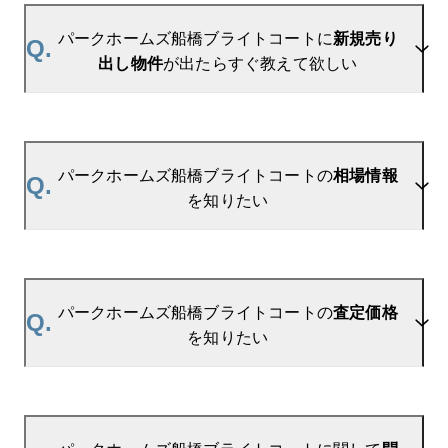
パークホームズ船橋ブライトコートに
新規売り
Q.
出し物件
が出たらすぐ教えて欲しい
A.
当サイトには、
「売り出されたら教えて」
リクエス
ト機能がございます。お気に入りのマンションをご
パークホームズ船橋ブライトコートの
相場情報
Q.
登録いただきますと、新着情報をいち早くお届けし
を知りたい
ます。
ご登録はこちら→
パークホームズ船橋ブライトコートの新着登録
A.
参考相場価格、参考相場賃料
を掲載しております。
パークホームズ船橋ブライトコートの過去の販売事
パークホームズ船橋ブライトコートの
査定価格
Q.
例や、周辺の販売実績からAIが算出した数値です。
を知りたい
ご希望の広さに合わせてご確認いただけますので、
平米数選択もご活用ください。
A.
パークホームズ船橋ブライトコートの無料売却査定
は
お問い合わせフォーム
よりお問い合わせくださ