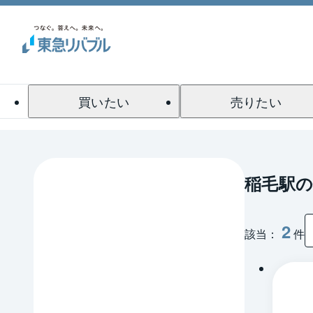
買いたい
売りたい
稲毛駅の
2
該当：
件