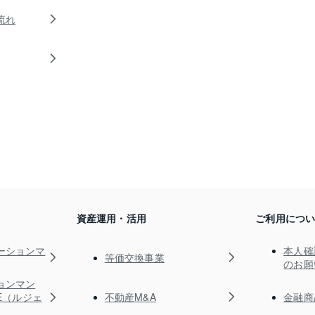
流れ
資産運用・活用
ご利用につ
ーションマ
本人確
等価交換事業
のお願
ョンマン
不動産M&A
金融商
TE（ルジェ