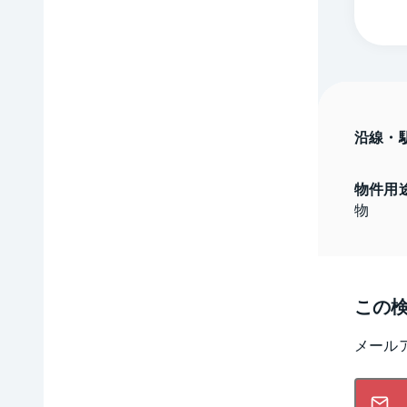
沿線・
物件用
物
この
メール