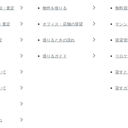
却・査定
物件を借りる
無料賃
・査定
オフィス・店舗の賃貸
マンシ
定
借りるときの流れ
賃貸管
借りるガイド
リロケ
いて
貸すと
いて
貸すガ
れ