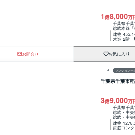
1
8,000
億
万
千葉県千葉
総武本線「
建物 455.4
木造 2階
お問合せ
お気に入り
1 / 0
マンション一
千葉県千葉市稲
3
9,000
億
万
千葉県千葉
総武・中央
総武・中央
建物 1278.
鉄筋コンク