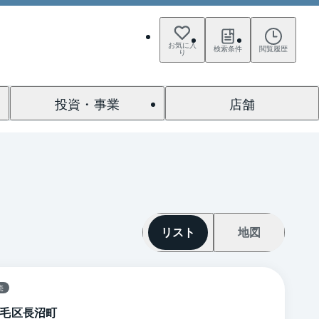
お気に入
検索条件
閲覧履歴
り
投資・事業
店舗
リスト
地図
売
毛区長沼町