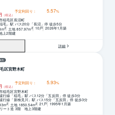
5.57
予定利回り：
%
円
（税込）
市稲毛区長沼町
稲毛」駅 バス20分「長沼」停 徒歩5分
10戸
2026年1月築
2
2
4m
土地 857.97m
　地上2階建
詳細
棟売
毛区宮野木町
5.93
予定利回り：
%
円
（税込）
市稲毛区宮野木町
緩行線「稲毛」駅 バス12分「五反田」停 徒歩3分
緩行線「新検見川」駅 バス15分「五反田」停 徒歩3分
21戸
1995年1月築
2
2
33m
土地 1850.54m
リート造 3階　地上3階建