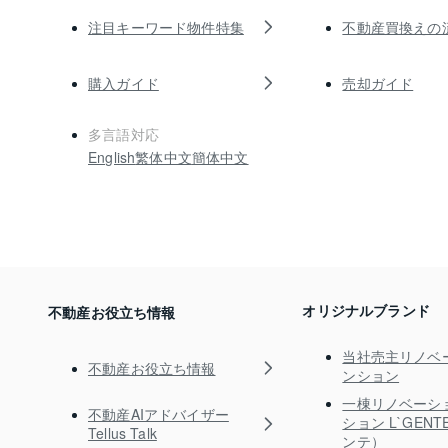
注目キーワード物件特集
不動産買換えの
購入ガイド
売却ガイド
多言語対応
English
繁体中文
簡体中文
オリジナルブランド
不動産お役立ち情報
当社売主リノベ
不動産お役立ち情報
ンション
一棟リノベーシ
不動産AIアドバイザー
ション L`GEN
Tellus Talk
ンテ）