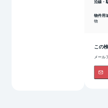
沿線・
物件用
物
この
メール