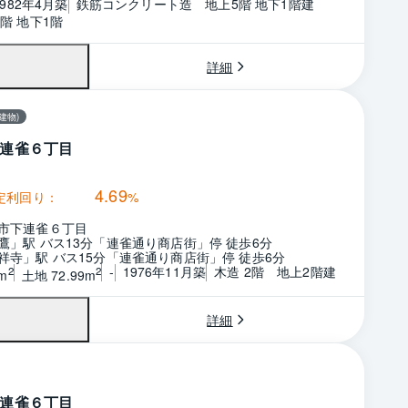
1982年4月築
鉄筋コンクリート造　地上5階 地下1階建
階 地下1階
詳細
建物)
連雀６丁目
4.69
定利回り：
%
市下連雀６丁目
鷹」駅 バス13分「連雀通り商店街」停 徒歩6分
祥寺」駅 バス15分「連雀通り商店街」停 徒歩6分
-
1976年11月築
木造 2階　地上2階建
2
2
m
土地 72.99m
詳細
連雀６丁目