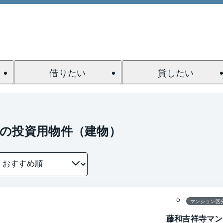
借りたい
貸したい
の投資用物件（建物）
1 / 0
間取り
マンション区
藤和吉祥寺マン