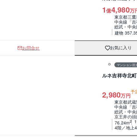
1
4,980
億
万
東京都三鷹
中央線「吉
総武・中央
建物 357.3
お問合せ
お気に入り
1 / 0
間取り
マンション区
ルネ吉祥寺北町
予
2,980
万円
東京都武蔵
中央線「吉
総武・中央
京王井の頭
2
76.24m
4階／地上