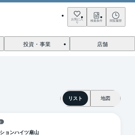
お気に入
検索条件
閲覧履歴
り
投資・事業
店舗
リスト
地図
分
ションハイツ扇山