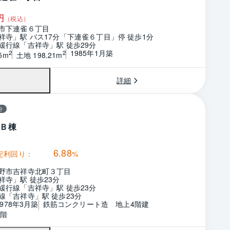
円
（税込）
市下連雀６丁目
祥寺」駅 バス17分「下連雀６丁目」停 徒歩1分
緩行線「吉祥寺」駅 徒歩29分
1985年1月築
2
2
5m
土地 198.21m
詳細
分
Ｂ棟
6.88
定利回り：
%
野市吉祥寺北町３丁目
祥寺」駅 徒歩23分
緩行線「吉祥寺」駅 徒歩23分
線「吉祥寺」駅 徒歩23分
1978年3月築
鉄筋コンクリート造　地上4階建
4階