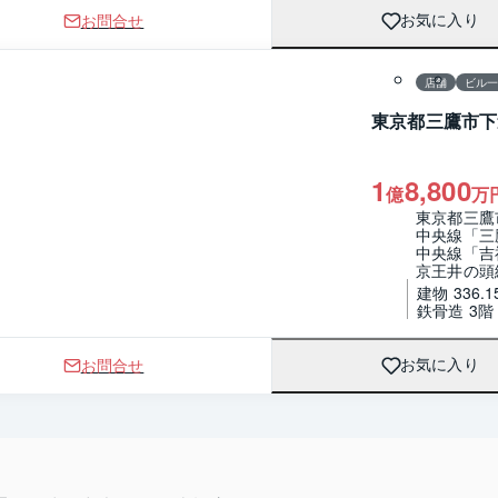
お問合せ
お気に入り
1 / 0
間取り
店舗
ビル
東京都三鷹市下
1
8,800
億
万
東京都三鷹
中央線「三
中央線「吉
京王井の頭
建物 336.1
鉄骨造 3
お問合せ
お気に入り