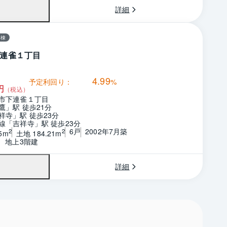
詳細
一棟
連雀１丁目
4.99
予定利回り：
%
円
（税込）
市下連雀１丁目
鷹」駅 徒歩21分
祥寺」駅 徒歩23分
線「吉祥寺」駅 徒歩23分
6戸
2002年7月築
2
2
5m
土地 184.21m
階　地上3階建
詳細