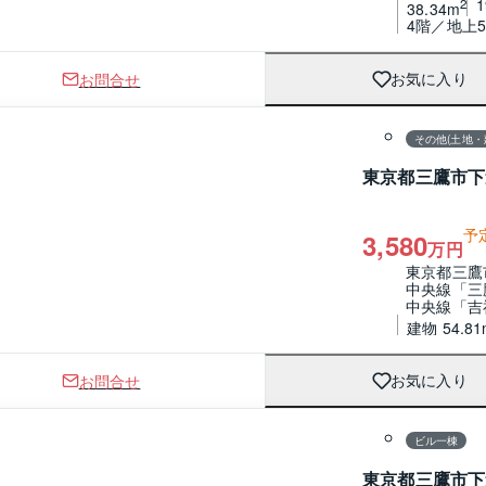
2
38.34m
4階／地上5
お問合せ
お気に入り
1 / 0
その他(土地・
東京都三鷹市下
予
3,580
万円
東京都三鷹
中央線「三
中央線「吉
建物 54.81
お問合せ
お気に入り
1 / 0
間取り
ビル一棟
東京都三鷹市下