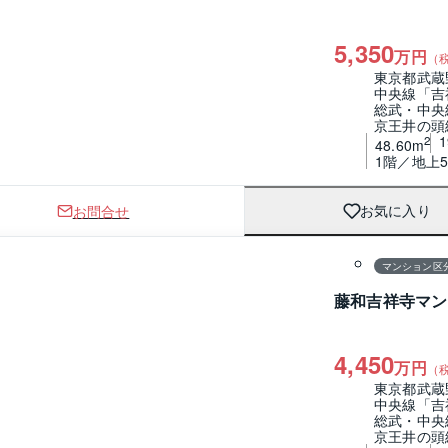
5,350
万円
（
東京都武蔵
中央線「吉
総武・中央
京王井の頭
2
48.60m
1階／地上5
お問合せ
お気に入り
1 / 0
間取り
マンション区
藤和吉祥寺マン
4,450
万円
（
東京都武蔵
中央線「吉
総武・中央
京王井の頭